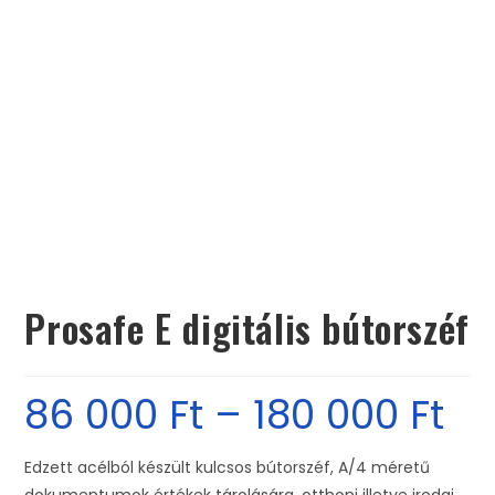
Prosafe E digitális bútorszéf
86 000
Ft
–
180 000
Ft
Edzett acélból készült kulcsos bútorszéf, A/4 méretű
dokumentumok értékek tárolására, otthoni illetve irodai