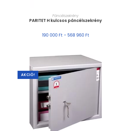
MÉRET VÁLASZTÁSA
Páncélszekrény
PARITET H kulcsos páncélszekrény
190 000
Ft
–
568 960
Ft
AKCIÓ!