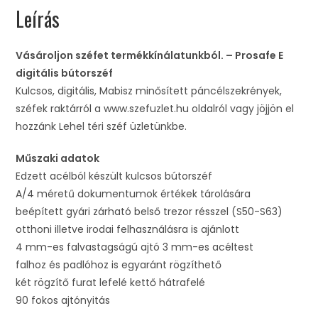
Leírás
Vásároljon széfet termékkínálatunkból. – Prosafe E
digitális bútorszéf
Kulcsos, digitális, Mabisz minősített páncélszekrények,
széfek raktárról a www.szefuzlet.hu oldalról vagy jöjjön el
hozzánk Lehel téri széf üzletünkbe.
Műszaki adatok
Edzett acélból készült kulcsos bútorszéf
A/4 méretű dokumentumok értékek tárolására
beépített gyári zárható belső trezor résszel (S50-S63)
otthoni illetve irodai felhasználásra is ajánlott
4 mm-es falvastagságú ajtó 3 mm-es acéltest
falhoz és padlóhoz is egyaránt rögzíthető
két rögzítő furat lefelé kettő hátrafelé
90 fokos ajtónyitás