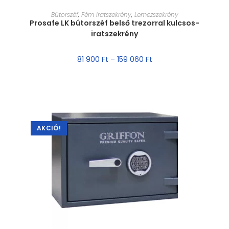
MÉRET VÁLASZTÁSA
Bútorszéf
,
Fém iratszekrény
,
Lemezszekrény
Prosafe LK bútorszéf belső trezorral kulcsos-
iratszekrény
81 900
Ft
–
159 060
Ft
AKCIÓ!