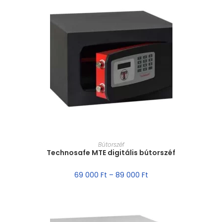
MÉRET VÁLASZTÁSA
Bútorszéf
Technosafe MTE digitális bútorszéf
69 000
Ft
–
89 000
Ft