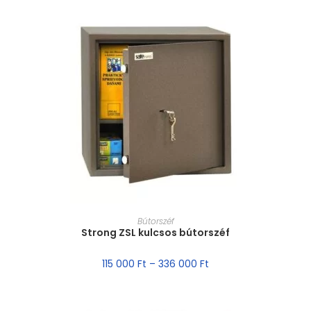
MÉRET VÁLASZTÁSA
Bútorszéf
Strong ZSL kulcsos bútorszéf
115 000
Ft
–
336 000
Ft