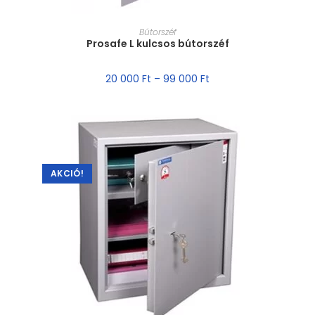
MÉRET VÁLASZTÁSA
Bútorszéf
Prosafe L kulcsos bútorszéf
20 000
Ft
–
99 000
Ft
AKCIÓ!