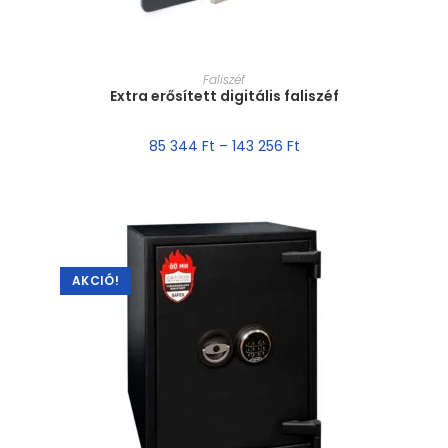
MÉRET VÁLASZTÁSA
Faliszéf
Extra erősített digitális faliszéf
85 344
Ft
–
143 256
Ft
AKCIÓ!