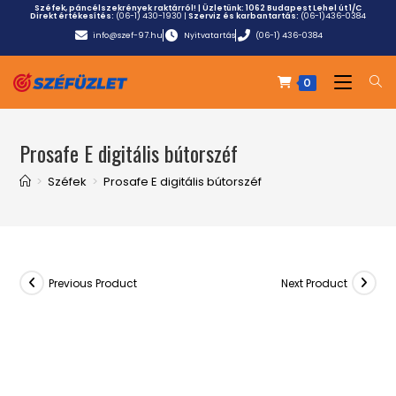
Széfek, páncélszekrények raktárról! | Üzletünk:
1062 Budapest Lehel út 1/C
Direkt értékesítés:
(06-1) 430-1930
|
Szerviz és karbantartás:
(06-1)436-0384
info@szef-97.hu
Nyitvatartás
(06-1) 436-0384
0
Prosafe E digitális bútorszéf
>
Széfek
>
Prosafe E digitális bútorszéf
Previous Product
Next Product