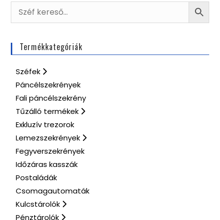
Termékkategóriák
Széfek
Páncélszekrények
Fali páncélszekrény
Tűzálló termékek
Exkluzív trezorok
Lemezszekrények
Fegyverszekrények
Időzáras kasszák
Postaládák
Csomagautomaták
Kulcstárolók
Pénztárolók