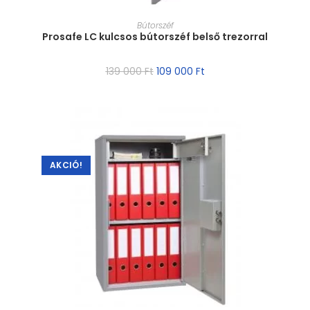
MÉRET VÁLASZTÁSA
Bútorszéf
Prosafe LC kulcsos bútorszéf belső trezorral
139 000
Ft
109 000
Ft
AKCIÓ!