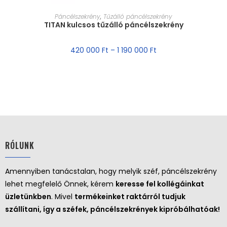
MÉRET VÁLASZTÁSA
Páncélszekrény
,
Tűzálló páncélszekrény
TITAN kulcsos tűzálló páncélszekrény
420 000
Ft
–
1 190 000
Ft
RÓLUNK
Amennyiben tanácstalan, hogy melyik széf, páncélszekrény
lehet megfelelő Önnek, kérem
keresse fel kollégáinkat
üzletünkben
. Mivel
termékeinket raktárról tudjuk
szállítani, így a széfek, páncélszekrények kipróbálhatóak!