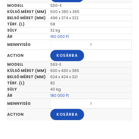
S50-E
500 x 380 x 365
496 x 374 x 322
58
32 kg
160 000
Ft
KOSÁRBA
S63-E
630 x 430 x 365
624 x 424 x 321
82
40 kg
180 000
Ft
KOSÁRBA