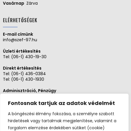
Vasárnap
Zárva
ELÉRHETŐSÉGEK
E-mail címünk
info@szef-97.hu
Üzleti értékesítés
Tel:
(06-1) 430-19-30
Direkt értékesítés
Tel:
(06-1) 436-0384
Tel:
(06-1) 430-1930
Adminisztráció, Pénzügy
Tel:
(06-1) 430-1930
Fontosnak tartjuk az adatok védelmét
Szerviz és karbantartás
Tel: (06-20)3268654
A böngészési élmény fokozása, a személyre szabott
Tel: (06-1) 436-0384
hirdetések vagy tartalmak megjelenítése, valamint a
forgalom elemzése érdekében sütiket (cookie)