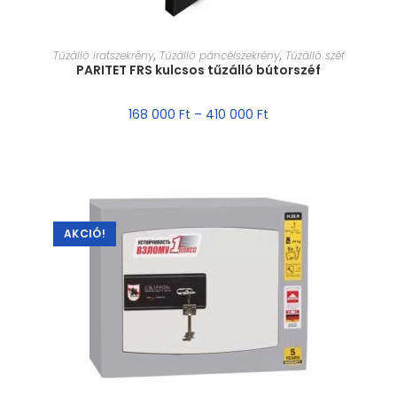
MÉRET VÁLASZTÁSA
Tűzálló iratszekrény
,
Tűzálló páncélszekrény
,
Tűzálló széf
PARITET FRS kulcsos tűzálló bútorszéf
168 000
Ft
–
410 000
Ft
AKCIÓ!