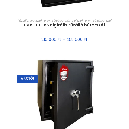
MÉRET VÁLASZTÁSA
Tűzálló iratszekrény
,
Tűzálló páncélszekrény
,
Tűzálló széf
PARITET FRS digitális tűzálló bútorszéf
210 000
Ft
–
455 000
Ft
AKCIÓ!