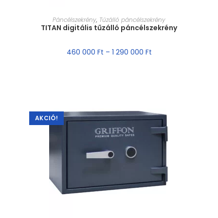
MÉRET VÁLASZTÁSA
Páncélszekrény
,
Tűzálló páncélszekrény
TITAN digitális tűzálló páncélszekrény
460 000
Ft
–
1 290 000
Ft
AKCIÓ!