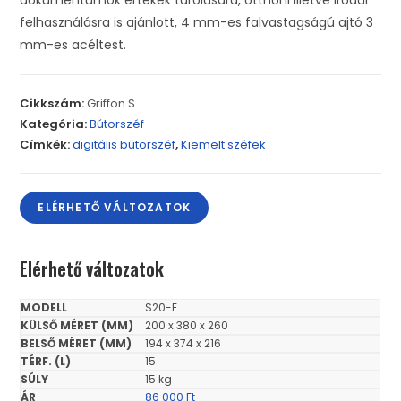
felhasználásra is ajánlott, 4 mm-es falvastagságú ajtó 3
mm-es acéltest.
Cikkszám:
Griffon S
Kategória:
Bútorszéf
Címkék:
digitális bútorszéf
,
Kiemelt széfek
ELÉRHETŐ VÁLTOZATOK
Elérhető változatok
S20-E
200 x 380 x 260
194 x 374 x 216
15
15 kg
86 000
Ft