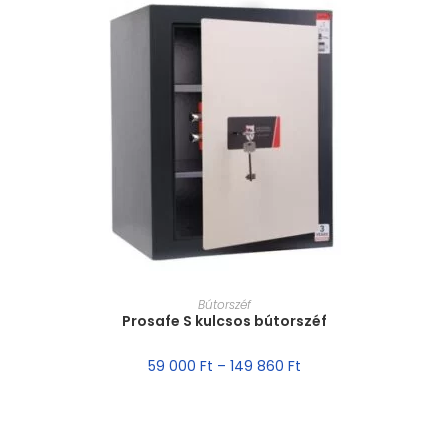
MÉRET VÁLASZTÁSA
Bútorszéf
Prosafe S kulcsos bútorszéf
59 000
Ft
–
149 860
Ft