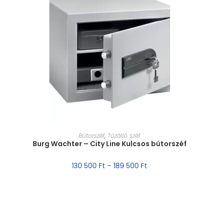
MÉRET VÁLASZTÁSA
Bútorszéf
,
Tűzálló széf
Burg Wachter – City Line Kulcsos bútorszéf
130 500
Ft
–
189 500
Ft