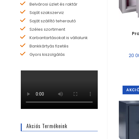
Belvárosi üzlet és raktár
Saját szakszerviz
Saját szállító teherautó
MÉR
Széles szortiment
Pro
Karbantartásokat is vállalunk
Bankkártyás fizetés
Gyors kiszolgálás
20 
AKCIÓ
Akciós Termékeink