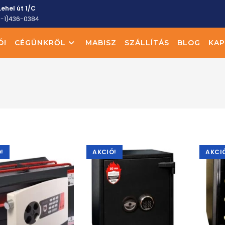
ehel út 1/C
6-1)436-0384
Ó!
CÉGÜNKRŐL
MABISZ
SZÁLLÍTÁS
BLOG
KAP
!
AKCIÓ!
AKCI