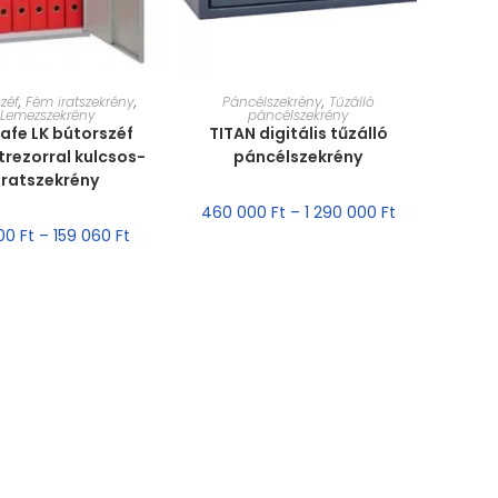
ET VÁLASZTÁSA
MÉRET VÁLASZTÁSA
zéf
,
Fém iratszekrény
,
Páncélszekrény
,
Tűzálló
Lemezszekrény
páncélszekrény
afe LK bútorszéf
TITAN digitális tűzálló
trezorral kulcsos-
páncélszekrény
iratszekrény
460 000
Ft
–
1 290 000
Ft
900
Ft
–
159 060
Ft