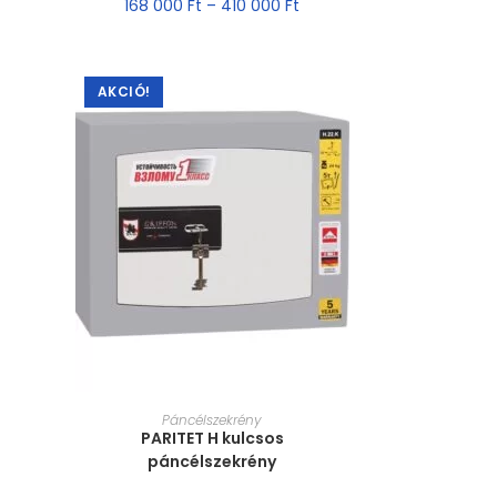
168 000
Ft
–
410 000
Ft
AKCIÓ!
MÉRET VÁLASZTÁSA
Páncélszekrény
PARITET H kulcsos
páncélszekrény