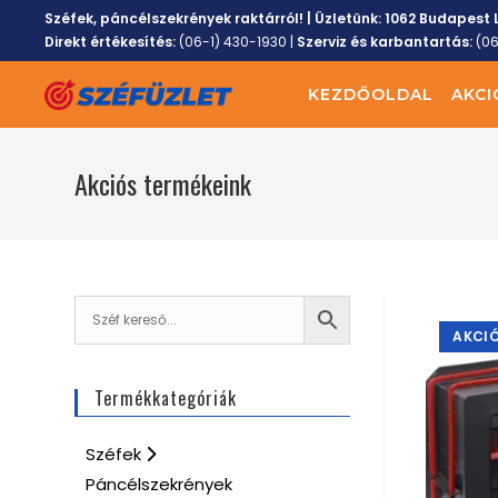
Széfek, páncélszekrények raktárról! | Üzletünk:
1062 Budapest L
Direkt értékesítés:
(06-1) 430-1930
|
Szerviz és karbantartás:
(0
KEZDŐOLDAL
AKCI
Akciós termékeink
AKCIÓ
Termékkategóriák
Széfek
Páncélszekrények