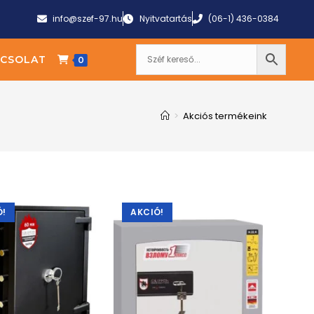
info@szef-97.hu
Nyitvatartás
(06-1) 436-0384
CSOLAT
0
>
Akciós termékeink
Ó!
AKCIÓ!