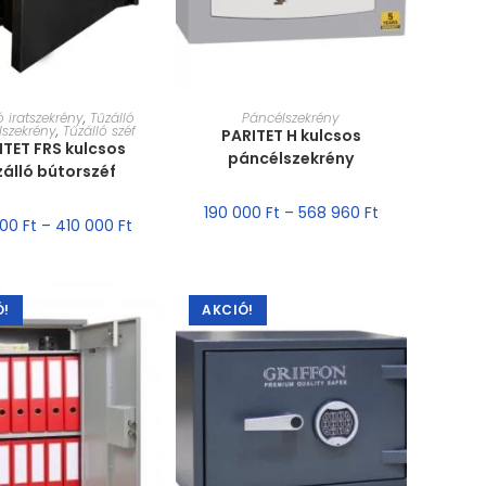
ET VÁLASZTÁSA
MÉRET VÁLASZTÁSA
ó iratszekrény
,
Tűzálló
Páncélszekrény
lszekrény
,
Tűzálló széf
PARITET H kulcsos
ITET FRS kulcsos
páncélszekrény
zálló bútorszéf
190 000
Ft
–
568 960
Ft
000
Ft
–
410 000
Ft
Ó!
AKCIÓ!