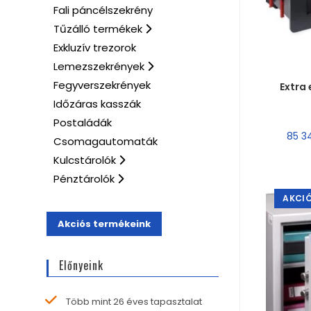
Fali páncélszekrény
Tűzálló termékek
Exkluzív trezorok
Lemezszekrények
MÉR
Fegyverszekrények
Extra 
Időzáras kasszák
Postaládák
85 
Csomagautomaták
Kulcstárolók
Pénztárolók
AKCIÓ
Akciós termékeink
Előnyeink
Több mint 26 éves tapasztalat