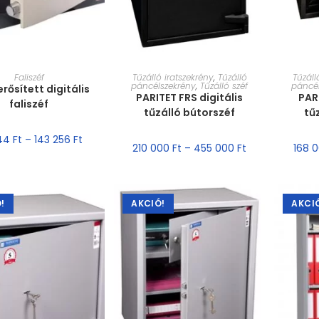
ET VÁLASZTÁSA
MÉRET VÁLASZTÁSA
MÉR
Faliszéf
Tűzálló iratszekrény
,
Tűzálló
Tűzáll
páncélszekrény
,
Tűzálló széf
páncé
erősített digitális
PARITET FRS digitális
PAR
faliszéf
tűzálló bútorszéf
tű
344
Ft
–
143 256
Ft
210 000
Ft
–
455 000
Ft
168 
!
AKCIÓ!
AKCI