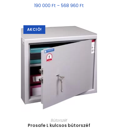
190 000
Ft
–
568 960
Ft
AKCIÓ!
MÉRET VÁLASZTÁSA
Bútorszéf
Prosafe L kulcsos bútorszéf