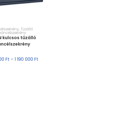
ET VÁLASZTÁSA
élszekrény
,
Tűzálló
páncélszekrény
N kulcsos tűzálló
ncélszekrény
000
Ft
–
1 190 000
Ft