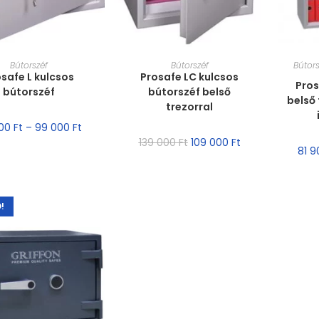
ET VÁLASZTÁSA
MÉRET VÁLASZTÁSA
MÉR
Bútorszéf
Bútorszéf
Bútors
safe L kulcsos
Prosafe LC kulcsos
Pros
bútorszéf
bútorszéf belső
belső 
trezorral
000
Ft
–
99 000
Ft
139 000
Ft
109 000
Ft
81 
!