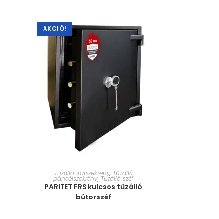
AKCIÓ!
MÉRET VÁLASZTÁSA
Tűzálló iratszekrény
,
Tűzálló
páncélszekrény
,
Tűzálló széf
PARITET FRS kulcsos tűzálló
bútorszéf