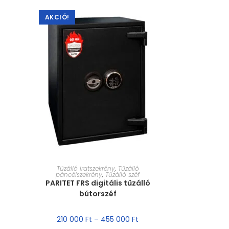
AKCIÓ!
MÉRET VÁLASZTÁSA
Tűzálló iratszekrény
,
Tűzálló
páncélszekrény
,
Tűzálló széf
PARITET FRS digitális tűzálló
bútorszéf
210 000
Ft
–
455 000
Ft