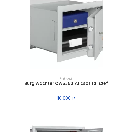
MÉRET VÁLASZTÁSA
Faliszéf
Burg Wachter CW5350 kulcsos faliszéf
110 000
Ft