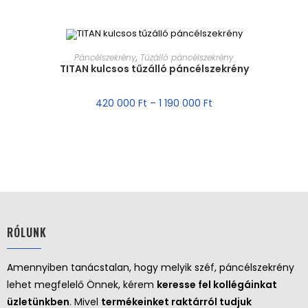
MÉRET VÁLASZTÁSA
Páncélszekrény
,
Tűzálló páncélszekrény
TITAN kulcsos tűzálló páncélszekrény
AKCIÓ!
420 000
Ft
–
1 190 000
Ft
RÓLUNK
Amennyiben tanácstalan, hogy melyik széf, páncélszekrény
lehet megfelelő Önnek, kérem
keresse fel kollégáinkat
üzletünkben
. Mivel
termékeinket raktárról tudjuk