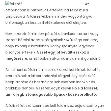
Az
otthonában is őrizheti az értékeit, ha felkészül a
tárolásukra. A faliszéfekben minden vagyontárgya
biztonságban lesz az illetéktelenek elől elrejtve.
Nem szeretné minden pénzét a bankban tartani vagy
trezort bérelni az értéktárgyainak? Szüksége van arra,
hogy mindig a közelében, karjnyújtásnyira legyenek
bizonyos értékei?
A széf egy jól bevált eszköz a
megőrzésre
, amit többen alkalmaznak, mint gondolná.
Az otthoni széfek nem csak az amerikai filmek tehetős
szereplőinek a lakberendezési tárgyai. Egy saját széf
beépíttetése és használata sok esetben indokolt és
praktikus döntés. A széfek egyik képviselője
a faliszéf,
ami a legbiztonságosabb típusok közé sorolható.
A faliszéfet szó szerint be kell falazni, ez adja a széf olyan