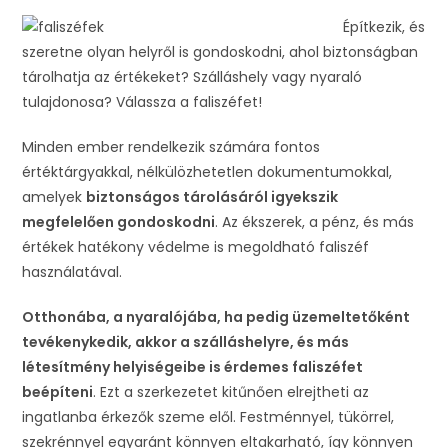
Építkezik, és
szeretne olyan helyről is gondoskodni, ahol biztonságban
tárolhatja az értékeket? Szálláshely vagy nyaraló
tulajdonosa? Válassza a faliszéfet!
Minden ember rendelkezik számára fontos
értéktárgyakkal, nélkülözhetetlen dokumentumokkal,
amelyek
biztonságos tárolásáról igyekszik
megfelelően gondoskodni
. Az ékszerek, a pénz, és más
értékek hatékony védelme is megoldható faliszéf
használatával.
Otthonába, a nyaralójába, ha pedig üzemeltetőként
tevékenykedik, akkor a szálláshelyre, és más
létesítmény helyiségeibe is érdemes faliszéfet
beépíteni
. Ezt a szerkezetet kitűnően elrejtheti az
ingatlanba érkezők szeme elől. Festménnyel, tükörrel,
szekrénnyel egyaránt könnyen eltakarható, így könnyen