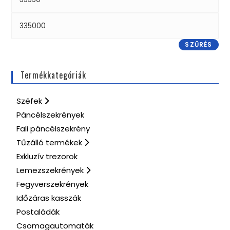
SZŰRÉS
Termékkategóriák
Széfek
Páncélszekrények
Fali páncélszekrény
Tűzálló termékek
Exkluzív trezorok
Lemezszekrények
Fegyverszekrények
Időzáras kasszák
Postaládák
Csomagautomaták