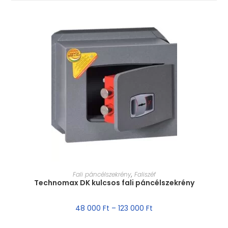
MÉRET VÁLASZTÁSA
Fali páncélszekrény
,
Faliszéf
Technomax DK kulcsos fali páncélszekrény
48 000
Ft
–
123 000
Ft