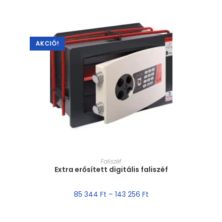
AKCIÓ!
MÉRET VÁLASZTÁSA
Faliszéf
Extra erősített digitális faliszéf
85 344
Ft
–
143 256
Ft