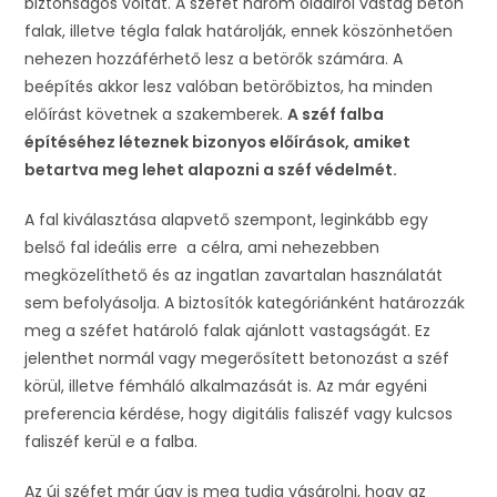
biztonságos voltát. A széfet három oldalról vastag beton
falak, illetve tégla falak határolják, ennek köszönhetően
nehezen hozzáférhető lesz a betörők számára. A
beépítés akkor lesz valóban betörőbiztos, ha minden
előírást követnek a szakemberek.
A széf falba
építéséhez léteznek bizonyos előírások, amiket
betartva meg lehet alapozni a széf védelmét.
A fal kiválasztása alapvető szempont, leginkább egy
belső fal ideális erre a célra, ami nehezebben
megközelíthető és az ingatlan zavartalan használatát
sem befolyásolja. A biztosítók kategóriánként határozzák
meg a széfet határoló falak ajánlott vastagságát. Ez
jelenthet normál vagy megerősített betonozást a széf
körül, illetve fémháló alkalmazását is. Az már egyéni
preferencia kérdése, hogy digitális faliszéf vagy kulcsos
faliszéf kerül e a falba.
Az új széfet már úgy is meg tudja vásárolni, hogy az