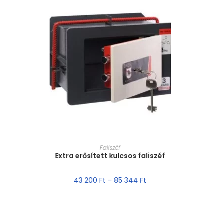
MÉRET VÁLASZTÁSA
Faliszéf
Extra erősített kulcsos faliszéf
43 200
Ft
–
85 344
Ft