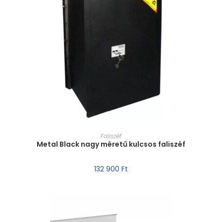
MÉRET VÁLASZTÁSA
Faliszéf
Metal Black nagy méretű kulcsos faliszéf
132 900
Ft