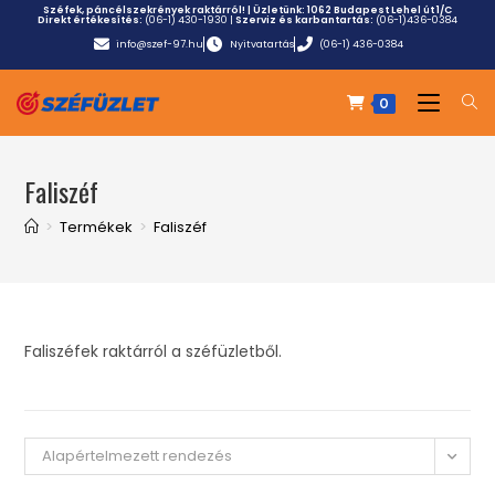
Széfek, páncélszekrények raktárról! | Üzletünk:
1062 Budapest Lehel út 1/C
Direkt értékesítés:
(06-1) 430-1930
|
Szerviz és karbantartás:
(06-1)436-0384
info@szef-97.hu
Nyitvatartás
(06-1) 436-0384
0
Faliszéf
>
Termékek
>
Faliszéf
Faliszéfek raktárról a széfüzletből.
Alapértelmezett rendezés