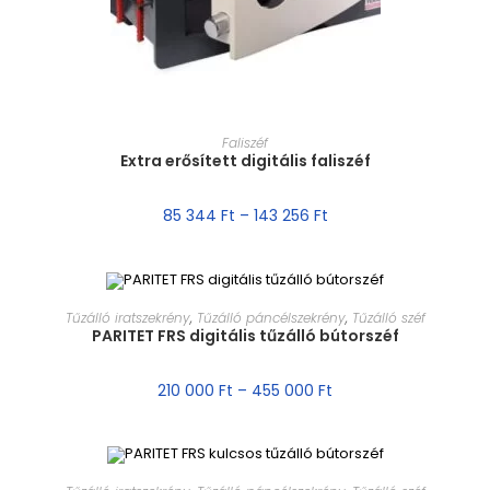
MÉRET VÁLASZTÁSA
Faliszéf
Extra erősített digitális faliszéf
85 344
Ft
–
143 256
Ft
MÉRET VÁLASZTÁSA
Tűzálló iratszekrény
,
Tűzálló páncélszekrény
,
Tűzálló széf
PARITET FRS digitális tűzálló bútorszéf
AKCIÓ!
210 000
Ft
–
455 000
Ft
MÉRET VÁLASZTÁSA