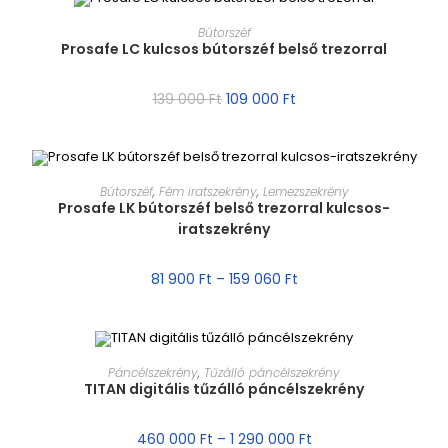
MÉRET VÁLASZTÁSA
Bútorszéf
Prosafe LC kulcsos bútorszéf belső trezorral
AKCIÓ!
139 000
Ft
109 000
Ft
MÉRET VÁLASZTÁSA
Bútorszéf
,
Fém iratszekrény
,
Lemezszekrény
Prosafe LK bútorszéf belső trezorral kulcsos-
iratszekrény
AKCIÓ!
81 900
Ft
–
159 060
Ft
MÉRET VÁLASZTÁSA
Páncélszekrény
,
Tűzálló páncélszekrény
TITAN digitális tűzálló páncélszekrény
AKCIÓ!
460 000
Ft
–
1 290 000
Ft