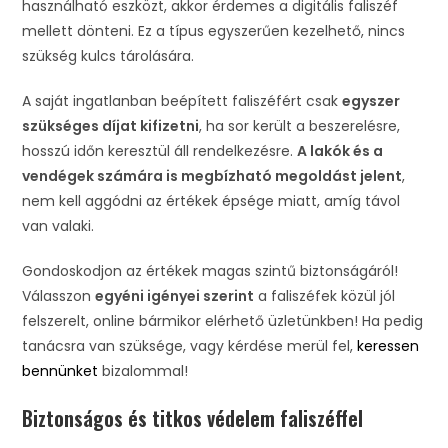
használható eszközt, akkor érdemes a digitális faliszéf
mellett dönteni. Ez a típus egyszerűen kezelhető, nincs
szükség kulcs tárolására.
A saját ingatlanban beépített faliszéfért csak
egyszer
szükséges díjat kifizetni
, ha sor került a beszerelésre,
hosszú időn keresztül áll rendelkezésre.
A lakók és a
vendégek számára is megbízható megoldást jelent
,
nem kell aggódni az értékek épsége miatt, amíg távol
van valaki.
Gondoskodjon az értékek magas szintű biztonságáról!
Válasszon
egyéni igényei szerint
a faliszéfek közül jól
felszerelt, online bármikor elérhető üzletünkben! Ha pedig
tanácsra van szüksége, vagy kérdése merül fel,
keressen
bennünket
bizalommal!
Biztonságos és titkos védelem faliszéffel