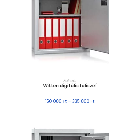
MÉRET VÁLASZTÁSA
Faliszéf
Witten digitális faliszéf
150 000
Ft
–
335 000
Ft