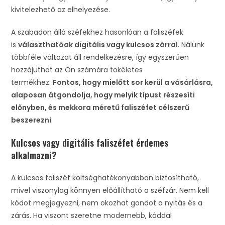
kivitelezhető az elhelyezése.
A szabadon álló széfekhez hasonlóan a faliszéfek
is
választhatóak digitális vagy kulcsos zárral
. Nálunk
többféle változat áll rendelkezésre, így egyszerűen
hozzájuthat az Ön számára tökéletes
termékhez.
Fontos, hogy mielőtt sor kerül a vásárlásra,
alaposan átgondolja, hogy melyik típust részesíti
előnyben, és mekkora méretű faliszéfet célszerű
beszerezni
.
Kulcsos vagy digitális faliszéfet érdemes
alkalmazni?
A kulcsos faliszéf költséghatékonyabban biztosítható,
mivel viszonylag könnyen előállítható a széfzár. Nem kell
kódot megjegyezni, nem okozhat gondot a nyitás és a
zárás. Ha viszont szeretne modernebb, kóddal