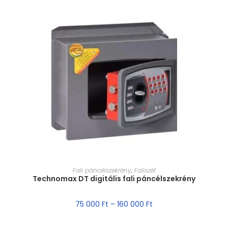
MÉRET VÁLASZTÁSA
Fali páncélszekrény
,
Faliszéf
Technomax DT digitális fali páncélszekrény
75 000
Ft
–
160 000
Ft