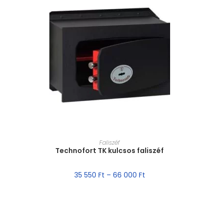
MÉRET VÁLASZTÁSA
Faliszéf
Technofort TK kulcsos faliszéf
35 550
Ft
–
66 000
Ft