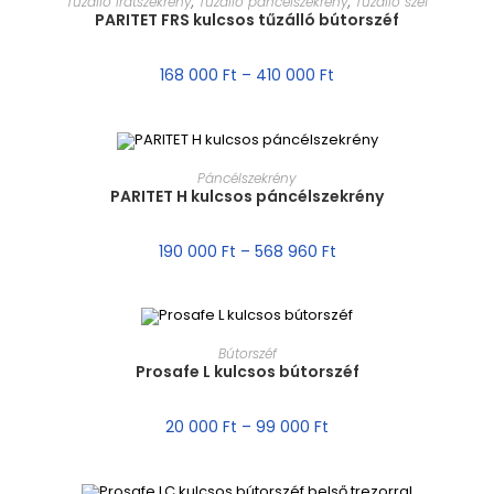
Tűzálló iratszekrény
,
Tűzálló páncélszekrény
,
Tűzálló széf
PARITET FRS kulcsos tűzálló bútorszéf
AKCIÓ!
168 000
Ft
–
410 000
Ft
MÉRET VÁLASZTÁSA
Páncélszekrény
PARITET H kulcsos páncélszekrény
AKCIÓ!
190 000
Ft
–
568 960
Ft
MÉRET VÁLASZTÁSA
Bútorszéf
Prosafe L kulcsos bútorszéf
AKCIÓ!
20 000
Ft
–
99 000
Ft