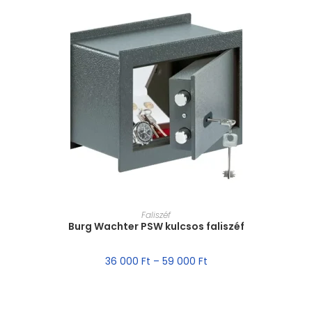
MÉRET VÁLASZTÁSA
Faliszéf
Burg Wachter PSW kulcsos faliszéf
36 000
Ft
–
59 000
Ft