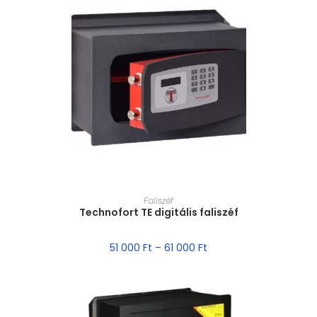
MÉRET VÁLASZTÁSA
Faliszéf
Technofort TE digitális faliszéf
51 000
Ft
–
61 000
Ft