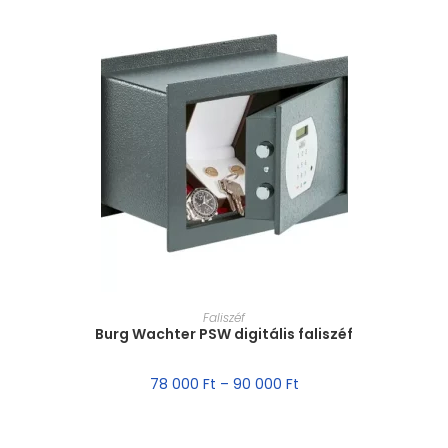
MÉRET VÁLASZTÁSA
Faliszéf
Burg Wachter PSW digitális faliszéf
78 000
Ft
–
90 000
Ft