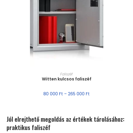
MÉRET VÁLASZTÁSA
Faliszéf
Witten kulcsos faliszéf
80 000
Ft
–
265 000
Ft
Jól elrejthető megoldás az értékek tárolásához:
praktikus faliszéf