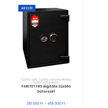
AKCIÓ!
MÉRET VÁLASZTÁSA
Tűzálló széf
,
Tűzálló páncélszekrény
,
Tűzálló iratszekrény
PARITET FRS digitális tűzálló
bútorszéf
210 000
Ft
–
455 000
Ft