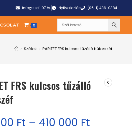
info@szef-97.hu
Nyitvatartás
(06-1) 436-0384
CSOLAT
0
>
Széfek
>
PARITET FRS kulcsos tűzálló bútorszéf
ET FRS kulcsos tűzálló
széf
000
Ft
–
410 000
Ft