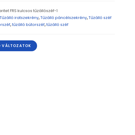
ritet FRS kulcsos tűzállószéf-1
Tűzálló iratszekrény
,
Tűzálló páncélszekrény
,
Tűzálló széf
rszéf
,
tűzálló bútorszéf
,
tűzálló széf
Ő VÁLTOZATOK