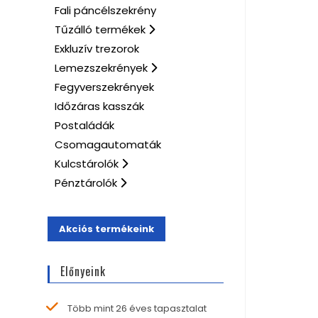
Fali páncélszekrény
Tűzálló termékek
Exkluzív trezorok
Lemezszekrények
Fegyverszekrények
Időzáras kasszák
Postaládák
Csomagautomaták
Kulcstárolók
Pénztárolók
Akciós termékeink
Előnyeink
Több mint 26 éves tapasztalat