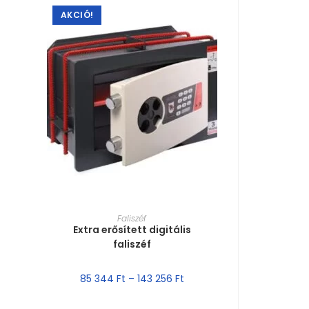
AKCIÓ!
MÉRET VÁLASZTÁSA
Faliszéf
Extra erősített digitális
faliszéf
85 344
Ft
–
143 256
Ft