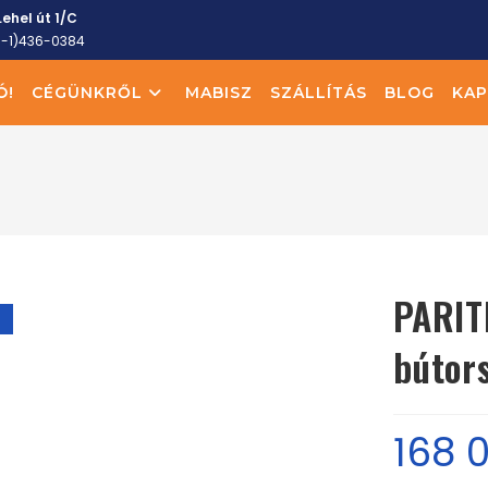
ehel út 1/C
6-1)436-0384
Ó!
CÉGÜNKRŐL
MABISZ
SZÁLLÍTÁS
BLOG
KAP
PARIT
!
bútor
168 