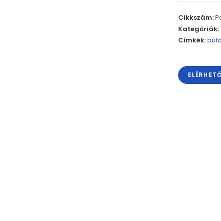
Cikkszám:
Pa
Kategóriák:
Címkék:
búto
ELÉRHET