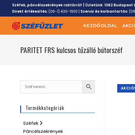
Széfek, páncélszekrények raktárról! | Üzletünk:
1062 Budapest L
Direkt értékesítés:
(06-1) 430-1930
|
Szerviz és karbantartás:
(0
KEZDŐOLDAL
AKCI
PARITET FRS kulcsos tűzálló bútorszéf
AKCIÓ
Termékkategóriák
Széfek
Páncélszekrények