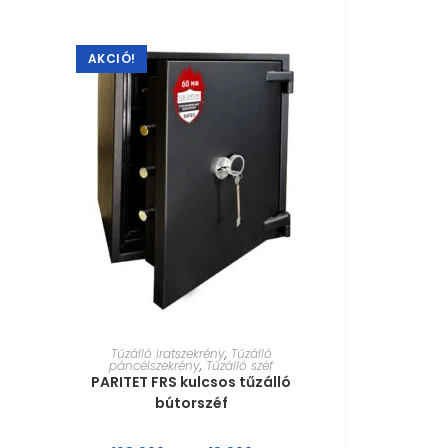
AKCIÓ!
MÉRET VÁLASZTÁSA
Tűzálló iratszekrény
,
Tűzálló
páncélszekrény
,
Tűzálló széf
PARITET FRS kulcsos tűzálló
bútorszéf