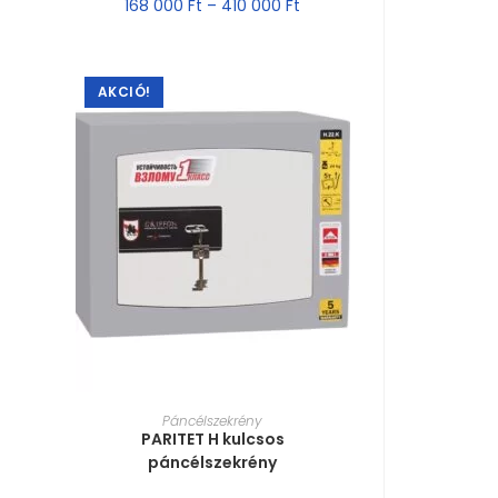
168 000
Ft
–
410 000
Ft
AKCIÓ!
MÉRET VÁLASZTÁSA
Páncélszekrény
PARITET H kulcsos
páncélszekrény