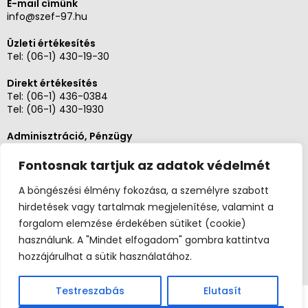
E-mail címünk
info@szef-97.hu
Üzleti értékesítés
Tel:
(06-1) 430-19-30
Direkt értékesítés
Tel:
(06-1) 436-0384
Tel:
(06-1) 430-1930
Adminisztráció, Pénzügy
Tel:
(06-1) 430-1930
Fontosnak tartjuk az adatok védelmét
Szerviz és karbantartás
Tel: (06-20)3268654
A böngészési élmény fokozása, a személyre szabott
Tel: (06-1) 436-0384
hirdetések vagy tartalmak megjelenítése, valamint a
forgalom elemzése érdekében sütiket (cookie)
használunk. A "Mindet elfogadom" gombra kattintva
hozzájárulhat a sütik használatához.
Testreszabás
Elutasít
Copyright 2026 ©
Szefuzlet.hu