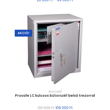
AKCIÓ!
MÉRET VÁLASZTÁSA
Bútorszéf
Prosafe LC kulcsos bútorszéf belső trezorral
139 000
Ft
109 000
Ft