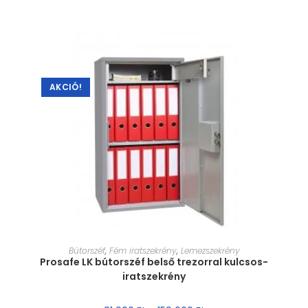
AKCIÓ!
MÉRET VÁLASZTÁSA
Bútorszéf
,
Fém iratszekrény
,
Lemezszekrény
Prosafe LK bútorszéf belső trezorral kulcsos-
iratszekrény