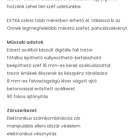
hozzánk Lehel téri széf üzletünkbe.
EXTRA széria több méretben érhető el. Válassza ki az
Önnek legmegfelelőbb méretű széfet, páncélszekrényt.
Műszaki adatok
Edzett acélból készült digitális fali trezor
főfalba építhető süllyeszthető-befalazható
beépíthető széf 16 mm-es kerek acélrudazattal
trezor értékek ékszerek és készpénz tárolására
8 mm-es falvastagságú lézer vágott ajtó
betonvassal erősített acélkeret
90 fokos ajtónyitás
Zárszerkezet
Elektronikus számkombinációs zár
manipulálás elleni időzár védelem
elektronikus vésznyitás