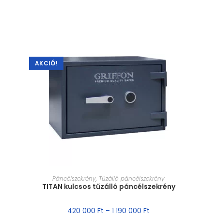
AKCIÓ!
MÉRET VÁLASZTÁSA
Páncélszekrény
,
Tűzálló páncélszekrény
TITAN kulcsos tűzálló páncélszekrény
420 000
Ft
–
1 190 000
Ft