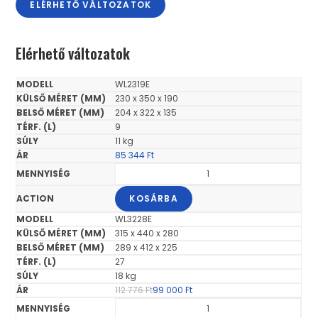
ELÉRHETŐ VÁLTOZATOK
Elérhető változatok
WL2319E
230 x 350 x 190
204 x 322 x 135
9
11 kg
85 344
Ft
KOSÁRBA
WL3228E
315 x 440 x 280
289 x 412 x 225
27
18 kg
112 776
Ft
99 000
Ft