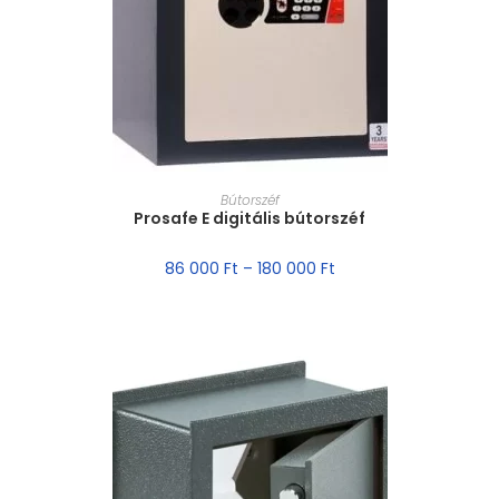
MÉRET VÁLASZTÁSA
Bútorszéf
Prosafe E digitális bútorszéf
86 000
Ft
–
180 000
Ft