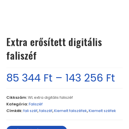
Extra erősített digitális
faliszéf
85 344
Ft
–
143 256
Ft
Cikkszám:
WL extra digitális faliszéf
Kategória:
Faliszéf
Címkék:
fali széf
,
faliszéf
,
Kiemelt faliszéfek
,
Kiemelt széfek