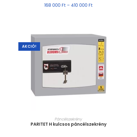
168 000
Ft
–
410 000
Ft
AKCIÓ!
MÉRET VÁLASZTÁSA
Páncélszekrény
PARITET H kulcsos páncélszekrény