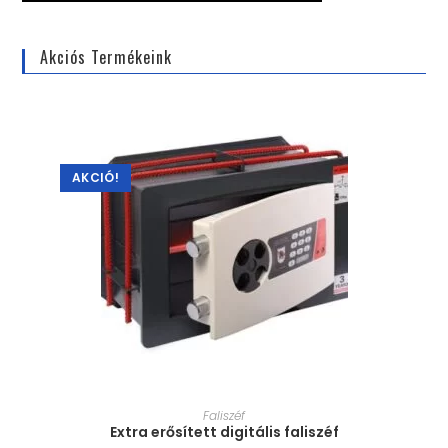
Akciós Termékeink
AKCIÓ!
MÉRET VÁLASZTÁSA
Faliszéf
Extra erősített digitális faliszéf