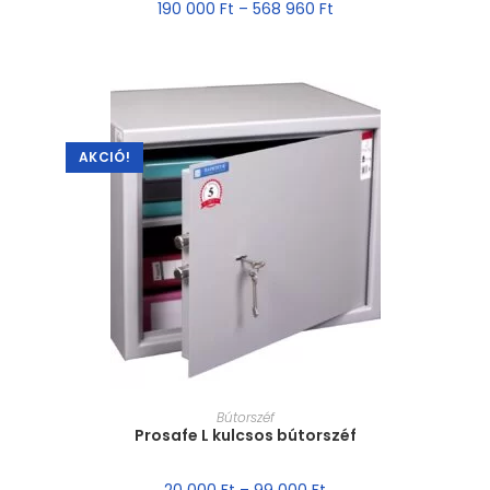
190 000
Ft
–
568 960
Ft
AKCIÓ!
MÉRET VÁLASZTÁSA
Bútorszéf
Prosafe L kulcsos bútorszéf
20 000
Ft
–
99 000
Ft