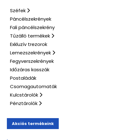
Széfek
Páncélszekrények
Fali páncélszekrény
Tűzálló termékek
Exkluzív trezorok
Lemezszekrények
Fegyverszekrények
Időzáras kasszák
Postaládák
Csomagautomaták
Kulcstárolók
Pénztárolók
Akciós termékeink