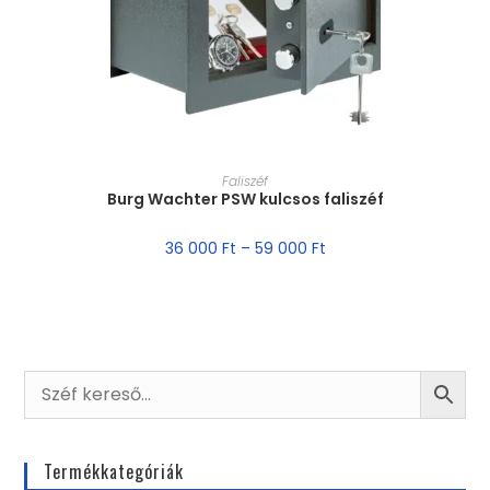
MÉRET VÁLASZTÁSA
Faliszéf
Burg Wachter PSW kulcsos faliszéf
36 000
Ft
–
59 000
Ft
Termékkategóriák