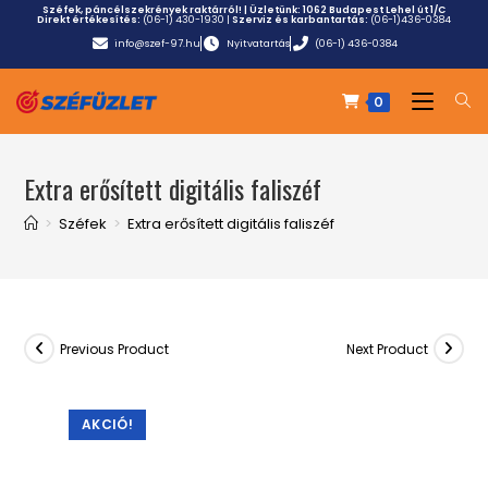
Széfek, páncélszekrények raktárról! | Üzletünk:
1062 Budapest Lehel út 1/C
Direkt értékesítés:
(06-1) 430-1930
|
Szerviz és karbantartás:
(06-1)436-0384
info@szef-97.hu
Nyitvatartás
(06-1) 436-0384
0
Extra erősített digitális faliszéf
>
Széfek
>
Extra erősített digitális faliszéf
Previous Product
Next Product
AKCIÓ!