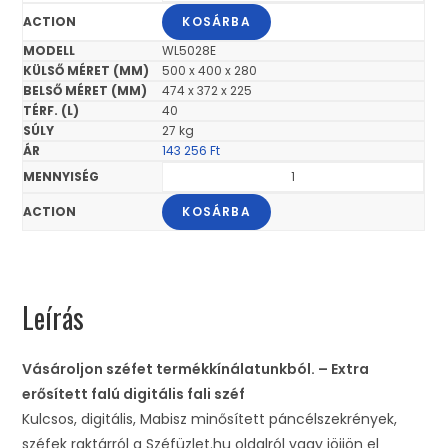
KOSÁRBA
WL5028E
500 x 400 x 280
474 x 372 x 225
40
27 kg
143 256
Ft
KOSÁRBA
Leírás
Vásároljon széfet termékkínálatunkból. – Extra
erősített falú digitális fali széf
Kulcsos, digitális, Mabisz minősített páncélszekrények,
széfek raktárról a Széfüzlet.hu oldalról vagy jöjjön el