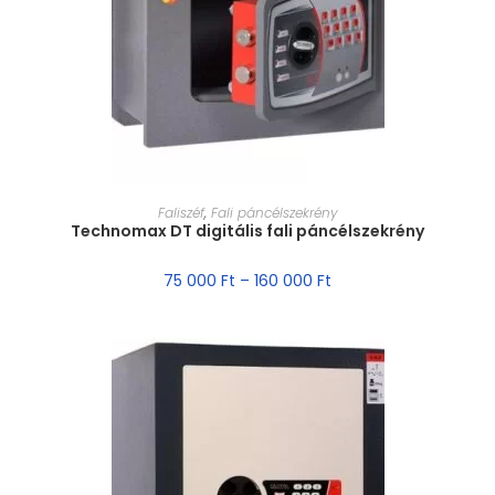
MÉRET VÁLASZTÁSA
Faliszéf
,
Fali páncélszekrény
Technomax DT digitális fali páncélszekrény
75 000
Ft
–
160 000
Ft