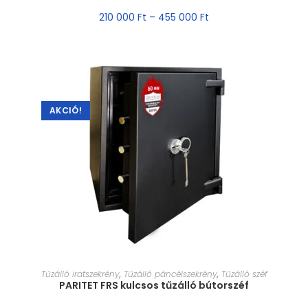
210 000
Ft
–
455 000
Ft
AKCIÓ!
MÉRET VÁLASZTÁSA
Tűzálló iratszekrény
,
Tűzálló páncélszekrény
,
Tűzálló széf
PARITET FRS kulcsos tűzálló bútorszéf