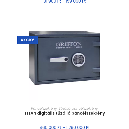
81 900
Ft
–
159 060
Ft
AKCIÓ!
MÉRET VÁLASZTÁSA
Páncélszekrény
,
Tűzálló páncélszekrény
TITAN digitális tűzálló páncélszekrény
460 000
Ft
–
1 290 000
Ft