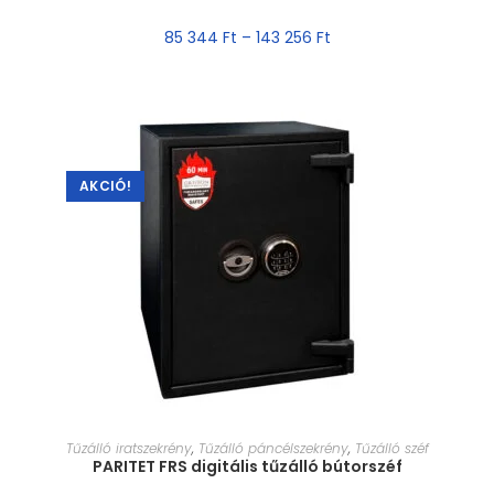
85 344
Ft
–
143 256
Ft
AKCIÓ!
MÉRET VÁLASZTÁSA
Tűzálló iratszekrény
,
Tűzálló páncélszekrény
,
Tűzálló széf
PARITET FRS digitális tűzálló bútorszéf