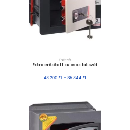
MÉRET VÁLASZTÁSA
Faliszéf
Extra erősített kulcsos faliszéf
43 200
Ft
–
85 344
Ft