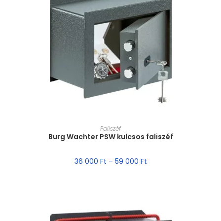
MÉRET VÁLASZTÁSA
Faliszéf
Burg Wachter PSW kulcsos faliszéf
36 000
Ft
–
59 000
Ft