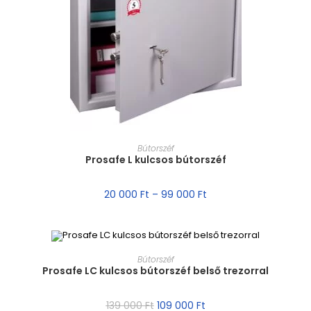
MÉRET VÁLASZTÁSA
Bútorszéf
Prosafe L kulcsos bútorszéf
20 000
Ft
–
99 000
Ft
MÉRET VÁLASZTÁSA
Bútorszéf
Prosafe LC kulcsos bútorszéf belső trezorral
AKCIÓ!
139 000
Ft
109 000
Ft