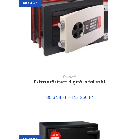
AKCIÓ!
MÉRET VÁLASZTÁSA
Faliszéf
Extra erősített digitális faliszéf
85 344
Ft
–
143 256
Ft