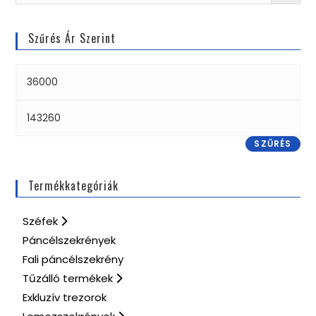
Szűrés Ár Szerint
SZŰRÉS
Termékkategóriák
Széfek
Páncélszekrények
Fali páncélszekrény
Tűzálló termékek
Exkluzív trezorok