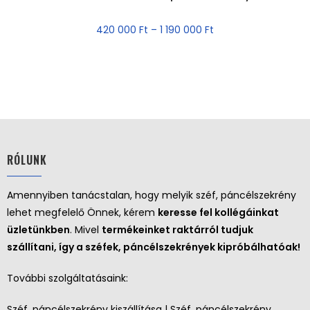
AKCIÓ!
420 000
Ft
–
1 190 000
Ft
RÓLUNK
Amennyiben tanácstalan, hogy melyik széf, páncélszekrény
lehet megfelelő Önnek, kérem
keresse fel kollégáinkat
üzletünkben
. Mivel
termékeinket raktárról tudjuk
szállítani, így a széfek, páncélszekrények kipróbálhatóak!
További szolgáltatásaink:
Széf, páncélszekrény kiszállítása | Széf, páncélszekrény