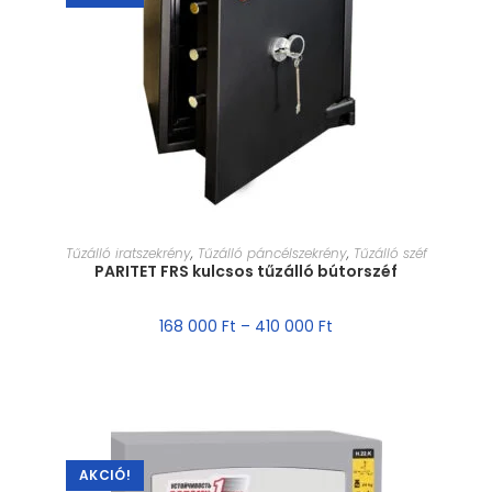
MÉRET VÁLASZTÁSA
Tűzálló iratszekrény
,
Tűzálló páncélszekrény
,
Tűzálló széf
PARITET FRS kulcsos tűzálló bútorszéf
168 000
Ft
–
410 000
Ft
AKCIÓ!