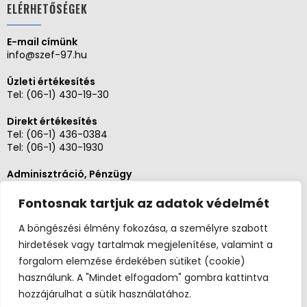
ELÉRHETŐSÉGEK
E-mail címünk
info@szef-97.hu
Üzleti értékesítés
Tel:
(06-1) 430-19-30
Direkt értékesítés
Tel:
(06-1) 436-0384
Tel:
(06-1) 430-1930
Adminisztráció, Pénzügy
Tel:
(06-1) 430-1930
Fontosnak tartjuk az adatok védelmét
Szerviz és karbantartás
Tel: (06-20)3268654
A böngészési élmény fokozása, a személyre szabott
Tel: (06-1) 436-0384
hirdetések vagy tartalmak megjelenítése, valamint a
forgalom elemzése érdekében sütiket (cookie)
használunk. A "Mindet elfogadom" gombra kattintva
hozzájárulhat a sütik használatához.