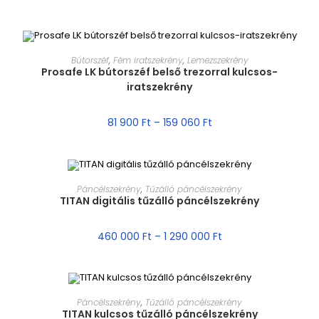
MÉRET VÁLASZTÁSA
Bútorszéf
,
Fém iratszekrény
,
Lemezszekrény
Prosafe LK bútorszéf belső trezorral kulcsos-
iratszekrény
AKCIÓ!
81 900
Ft
–
159 060
Ft
MÉRET VÁLASZTÁSA
Páncélszekrény
,
Tűzálló páncélszekrény
TITAN digitális tűzálló páncélszekrény
AKCIÓ!
460 000
Ft
–
1 290 000
Ft
MÉRET VÁLASZTÁSA
Páncélszekrény
,
Tűzálló páncélszekrény
TITAN kulcsos tűzálló páncélszekrény