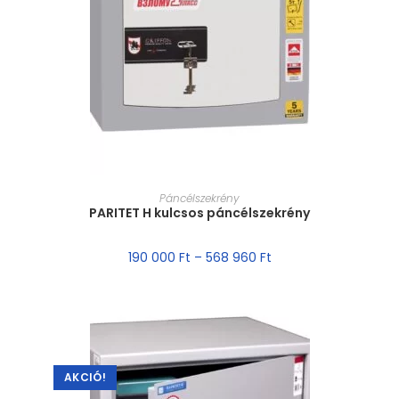
MÉRET VÁLASZTÁSA
Páncélszekrény
PARITET H kulcsos páncélszekrény
190 000
Ft
–
568 960
Ft
AKCIÓ!