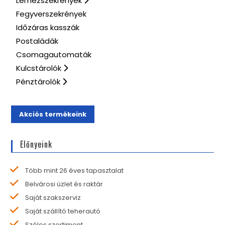
Lemezszekrények
Fegyverszekrények
Időzáras kasszák
Postaládák
Csomagautomaták
Kulcstárolók
Pénztárolók
Akciós termékeink
Előnyeink
Több mint 26 éves tapasztalat
Belvárosi üzlet és raktár
Saját szakszerviz
Saját szállító teherautó
Széles szortiment