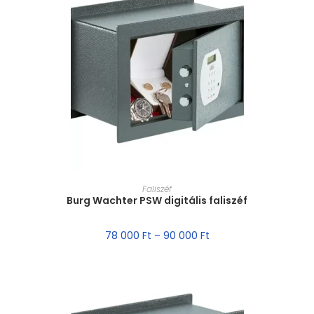
MÉRET VÁLASZTÁSA
Faliszéf
Burg Wachter PSW digitális faliszéf
78 000
Ft
–
90 000
Ft