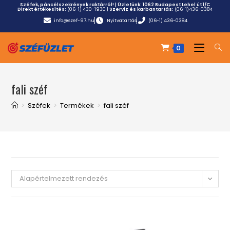
Széfek, páncélszekrények raktárról! | Üzletünk:
1062 Budapest Lehel út 1/C
Direkt értékesítés:
(06-1) 430-1930
|
Szerviz és karbantartás:
(06-1)436-0384
info@szef-97.hu
Nyitvatartás
(06-1) 436-0384
0
fali széf
>
Széfek
>
Termékek
>
fali széf
Alapértelmezett rendezés