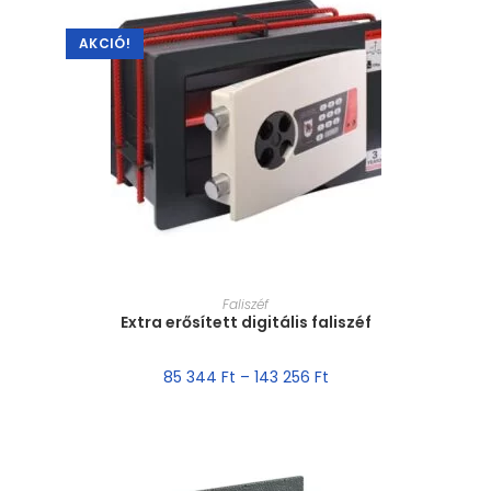
AKCIÓ!
MÉRET VÁLASZTÁSA
Faliszéf
Extra erősített digitális faliszéf
85 344
Ft
–
143 256
Ft