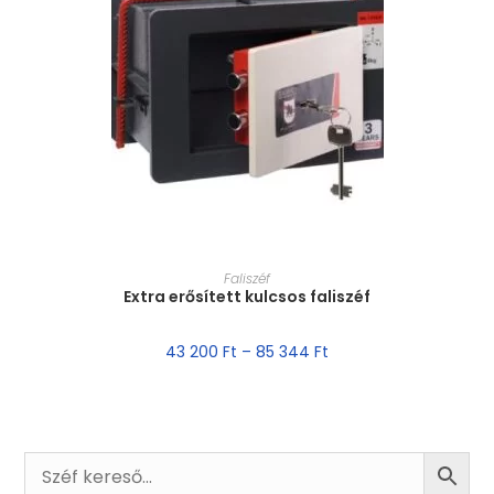
MÉRET VÁLASZTÁSA
Faliszéf
Extra erősített kulcsos faliszéf
43 200
Ft
–
85 344
Ft