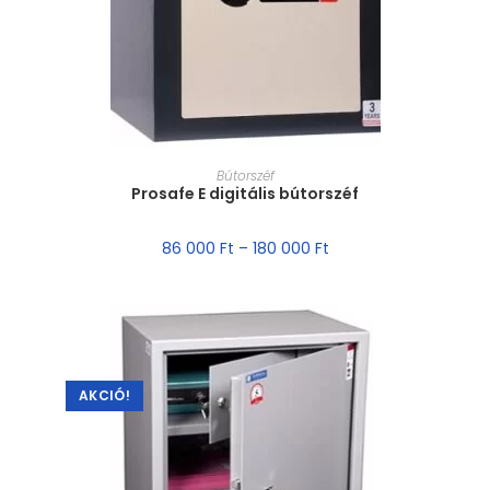
MÉRET VÁLASZTÁSA
Bútorszéf
Prosafe E digitális bútorszéf
86 000
Ft
–
180 000
Ft
AKCIÓ!