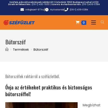
Széfek, páncélszekrények raktárról! | Üzletünk:
1062 Budapest Lehel út 1/C
Direkt értékesítés:
(06-1) 430-1930
|
Szerviz és karbantartás:
(06-1)436-0384
info@szef-97.hu
Nyitvatartás
(06-1) 436-0384
0
Bútorszéf
>
Termékek
>
Bútorszéf
Bútorszéfek raktárról a széfüzletből.
Óvja az értékeket praktikus és biztonságos
bútorszéffel!
Megbízhat