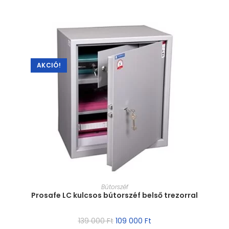
AKCIÓ!
MÉRET VÁLASZTÁSA
Bútorszéf
Prosafe LC kulcsos bútorszéf belső trezorral
139 000
Ft
109 000
Ft