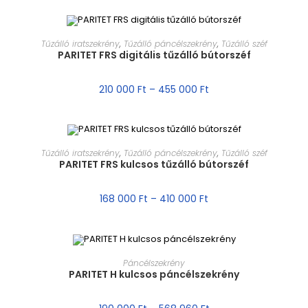
MÉRET VÁLASZTÁSA
Tűzálló iratszekrény
,
Tűzálló páncélszekrény
,
Tűzálló széf
PARITET FRS digitális tűzálló bútorszéf
AKCIÓ!
210 000
Ft
–
455 000
Ft
MÉRET VÁLASZTÁSA
Tűzálló iratszekrény
,
Tűzálló páncélszekrény
,
Tűzálló széf
PARITET FRS kulcsos tűzálló bútorszéf
AKCIÓ!
168 000
Ft
–
410 000
Ft
MÉRET VÁLASZTÁSA
Páncélszekrény
PARITET H kulcsos páncélszekrény
AKCIÓ!