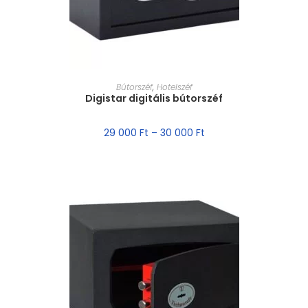
MÉRET VÁLASZTÁSA
Bútorszéf
,
Hotelszéf
Digistar digitális bútorszéf
29 000
Ft
–
30 000
Ft