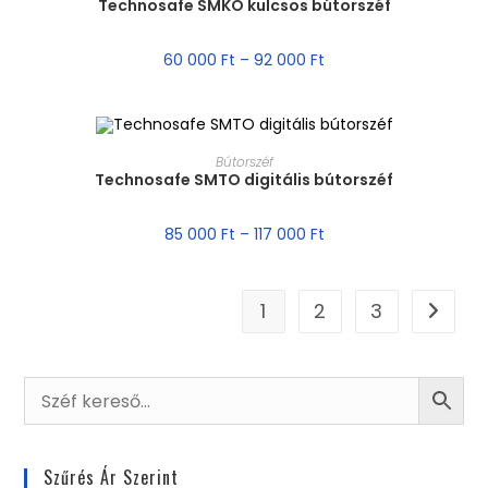
Technosafe SMKO kulcsos bútorszéf
60 000
Ft
–
92 000
Ft
MÉRET VÁLASZTÁSA
Bútorszéf
Technosafe SMTO digitális bútorszéf
85 000
Ft
–
117 000
Ft
1
2
3
Szűrés Ár Szerint