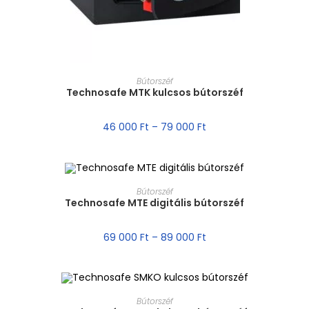
MÉRET VÁLASZTÁSA
Bútorszéf
Technosafe MTK kulcsos bútorszéf
46 000
Ft
–
79 000
Ft
MÉRET VÁLASZTÁSA
Bútorszéf
Technosafe MTE digitális bútorszéf
69 000
Ft
–
89 000
Ft
MÉRET VÁLASZTÁSA
Bútorszéf