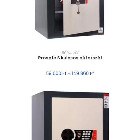
MÉRET VÁLASZTÁSA
Bútorszéf
Prosafe S kulcsos bútorszéf
59 000
Ft
–
149 860
Ft