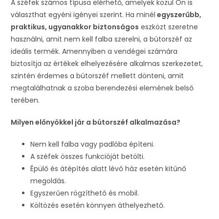
A széfek számos típusa elérhető, amelyek közül Ön is
választhat egyéni igényei szerint. Ha minél
egyszerűbb,
praktikus, ugyanakkor biztonságos
eszközt szeretne
használni, amit nem kell falba szerelni, a bútorszéf az
ideális termék. Amennyiben a vendégei számára
biztosítja az értékek elhelyezésére alkalmas szerkezetet,
szintén érdemes a bútorszéf mellett dönteni, amit
megtalálhatnak a szoba berendezési elemének belső
terében.
Milyen előnyökkel jár a bútorszéf alkalmazása?
Nem kell falba vagy padlóba építeni.
A széfek összes funkcióját betölti.
Épülő és átépítés alatt lévő ház esetén kitűnő
megoldás.
Egyszerűen rögzíthető és mobil.
Költözés esetén könnyen áthelyezhető.