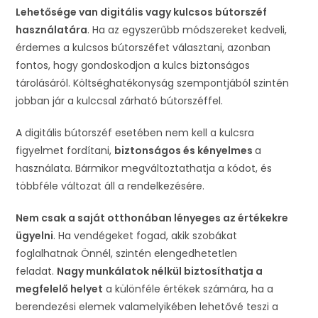
Lehetősége van digitális vagy kulcsos bútorszéf
használatára
. Ha az egyszerűbb módszereket kedveli,
érdemes a kulcsos bútorszéfet választani, azonban
fontos, hogy gondoskodjon a kulcs biztonságos
tárolásáról. Költséghatékonyság szempontjából szintén
jobban jár a kulccsal zárható bútorszéffel.
A digitális bútorszéf esetében nem kell a kulcsra
figyelmet fordítani,
biztonságos és kényelmes
a
használata. Bármikor megváltoztathatja a kódot, és
többféle változat áll a rendelkezésére.
Nem csak a saját otthonában lényeges az értékekre
ügyelni
. Ha vendégeket fogad, akik szobákat
foglalhatnak Önnél, szintén elengedhetetlen
feladat.
Nagy munkálatok nélkül biztosíthatja a
megfelelő helyet
a különféle értékek számára, ha a
berendezési elemek valamelyikében lehetővé teszi a