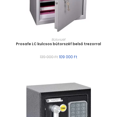
MÉRET VÁLASZTÁSA
Bútorszéf
Prosafe LC kulcsos bútorszéf belső trezorral
139 000
Ft
109 000
Ft