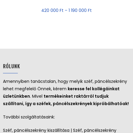
AKCIÓ!
420 000
Ft
–
1 190 000
Ft
RÓLUNK
Amennyiben tanácstalan, hogy melyik széf, páncélszekrény
lehet megfelelő Önnek, kérem
keresse fel kollégáinkat
üzletünkben
. Mivel
termékeinket raktárról tudjuk
szállítani, így a széfek, páncélszekrények kipróbálhatóak!
További szolgáltatásaink:
Széf, páncélszekrény kiszállítása | Széf, páncélszekrény