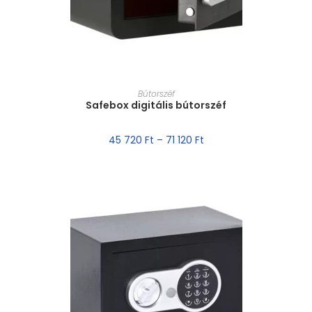
MÉRET VÁLASZTÁSA
Bútorszéf
Safebox digitális bútorszéf
45 720
Ft
–
71 120
Ft