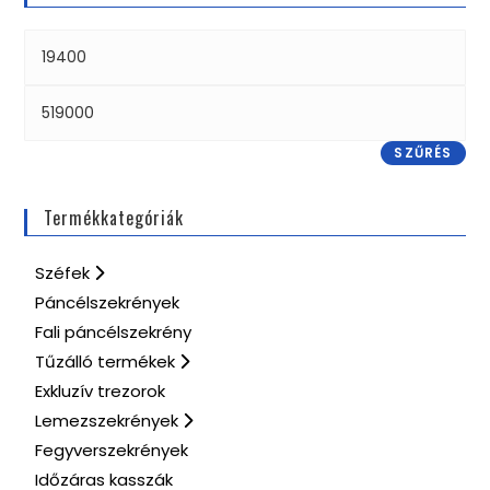
SZŰRÉS
Termékkategóriák
Széfek
Páncélszekrények
Fali páncélszekrény
Tűzálló termékek
Exkluzív trezorok
Lemezszekrények
Fegyverszekrények
Időzáras kasszák