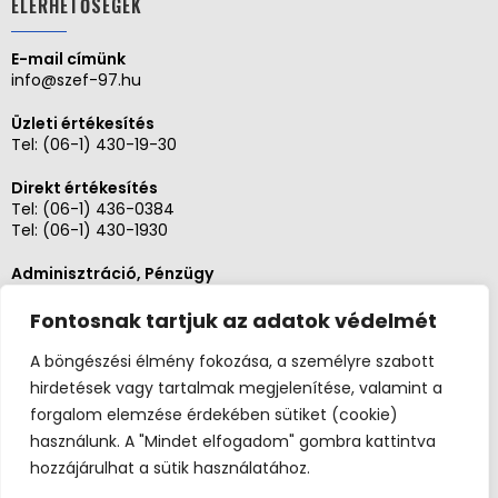
ELÉRHETŐSÉGEK
E-mail címünk
info@szef-97.hu
Üzleti értékesítés
Tel:
(06-1) 430-19-30
Direkt értékesítés
Tel:
(06-1) 436-0384
Tel:
(06-1) 430-1930
Adminisztráció, Pénzügy
Tel:
(06-1) 430-1930
Fontosnak tartjuk az adatok védelmét
Szerviz és karbantartás
Tel: (06-20)3268654
A böngészési élmény fokozása, a személyre szabott
Tel: (06-1) 436-0384
hirdetések vagy tartalmak megjelenítése, valamint a
forgalom elemzése érdekében sütiket (cookie)
használunk. A "Mindet elfogadom" gombra kattintva
hozzájárulhat a sütik használatához.