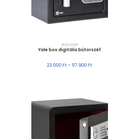
MÉRET VÁLASZTÁSA
Bútorszéf
Yale box digitális bútorszéf
23 000
Ft
–
117 900
Ft