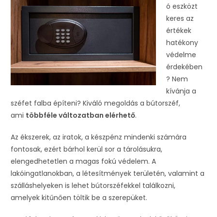
ó eszközt
keres az
értékek
hatékony
védelme
érdekében
? Nem
kívánja a
széfet falba építeni? Kiváló megoldás a bútorszéf,
ami
többféle változatban elérhető
.
Az ékszerek, az iratok, a készpénz mindenki számára
fontosak, ezért bárhol kerül sor a tárolásukra,
elengedhetetlen a magas fokú védelem. A
lakóingatlanokban, a létesítmények területén, valamint a
szálláshelyeken is lehet bútorszéfekkel találkozni,
amelyek kitűnően töltik be a szerepüket.