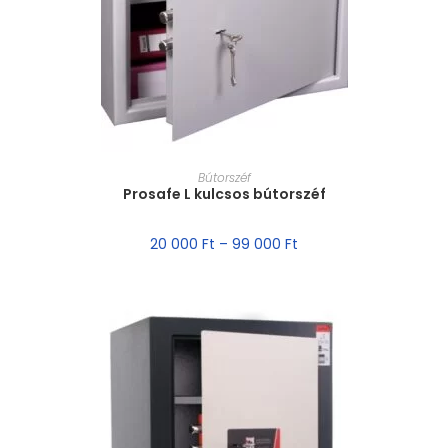
MÉRET VÁLASZTÁSA
Bútorszéf
Prosafe L kulcsos bútorszéf
20 000
Ft
–
99 000
Ft