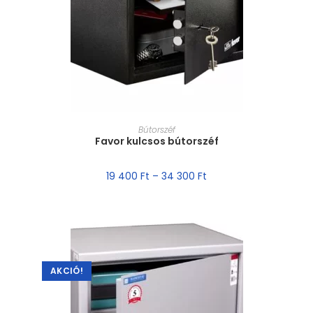
MÉRET VÁLASZTÁSA
Bútorszéf
Favor kulcsos bútorszéf
19 400
Ft
–
34 300
Ft
AKCIÓ!