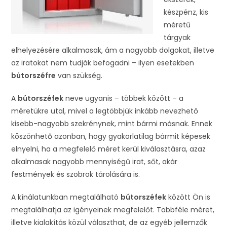
készpénz, kis
méretű
tárgyak
elhelyezésére alkalmasak, ám a nagyobb dolgokat, illetve
az iratokat nem tudják befogadni – ilyen esetekben
bútorszéfre
van szükség.
A
bútorszéfek
neve ugyanis – többek között – a
méretükre utal, mivel a legtöbbjük inkább nevezhető
kisebb-nagyobb szekrénynek, mint bármi másnak. Ennek
köszönhető azonban, hogy gyakorlatilag bármit képesek
elnyelni, ha a megfelelő méret kerül kiválasztásra, azaz
alkalmasak nagyobb mennyiségű irat, sőt, akár
festmények és szobrok tárolására is.
A kínálatunkban megtalálható
bútorszéfek
között Ön is
megtalálhatja az igényeinek megfelelőt. Többféle méret,
illetve kialakítás közül választhat, de az egyéb jellemzők