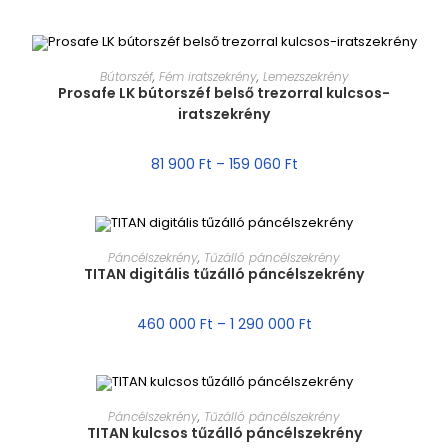
MÉRET VÁLASZTÁSA
Bútorszéf
,
Fém iratszekrény
,
Lemezszekrény
Prosafe LK bútorszéf belső trezorral kulcsos-
iratszekrény
AKCIÓ!
81 900
Ft
–
159 060
Ft
MÉRET VÁLASZTÁSA
Páncélszekrény
,
Tűzálló páncélszekrény
TITAN digitális tűzálló páncélszekrény
AKCIÓ!
460 000
Ft
–
1 290 000
Ft
MÉRET VÁLASZTÁSA
Páncélszekrény
,
Tűzálló páncélszekrény
TITAN kulcsos tűzálló páncélszekrény