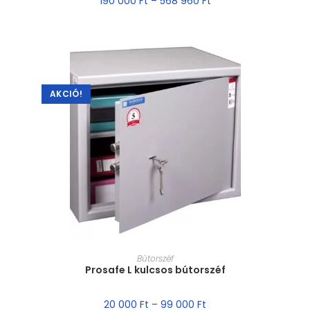
190 000
Ft
–
568 960
Ft
AKCIÓ!
MÉRET VÁLASZTÁSA
Bútorszéf
Prosafe L kulcsos bútorszéf
20 000
Ft
–
99 000
Ft