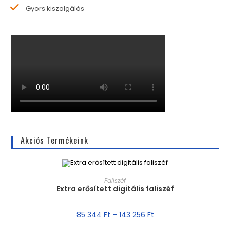
Gyors kiszolgálás
Akciós Termékeink
MÉRET VÁLASZTÁSA
Faliszéf
Extra erősített digitális faliszéf
AKCIÓ!
85 344
Ft
–
143 256
Ft