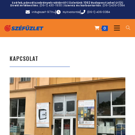
Széfek, páncélszekrények raktárról! | Üzletünk:
1062 Budapest Lehel út 1/C
Direkt értékesítés:
(06-1) 430-1930
|
Szerviz és karbantartás:
(06-1)436-0384
info@szef-97.hu
Nyitvatartás
(06-1) 436-0384
0
KAPCSOLAT