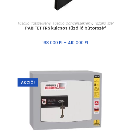
MÉRET VÁLASZTÁSA
Tűzálló iratszekrény
,
Tűzálló páncélszekrény
,
Tűzálló széf
PARITET FRS kulcsos tűzálló bútorszéf
168 000
Ft
–
410 000
Ft
AKCIÓ!