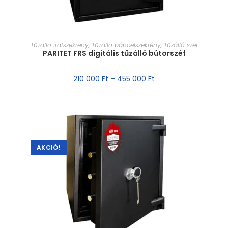
MÉRET VÁLASZTÁSA
Tűzálló iratszekrény
,
Tűzálló páncélszekrény
,
Tűzálló széf
PARITET FRS digitális tűzálló bútorszéf
210 000
Ft
–
455 000
Ft
AKCIÓ!