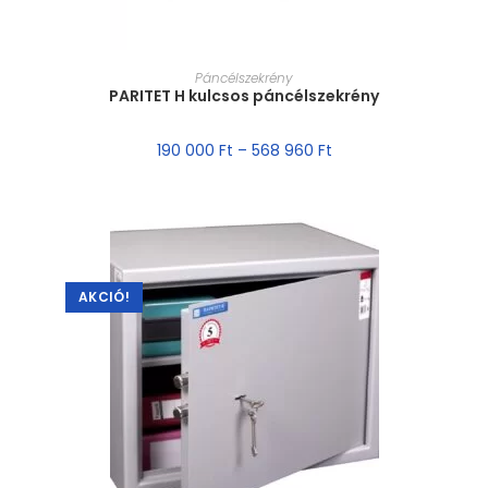
MÉRET VÁLASZTÁSA
Páncélszekrény
PARITET H kulcsos páncélszekrény
190 000
Ft
–
568 960
Ft
AKCIÓ!