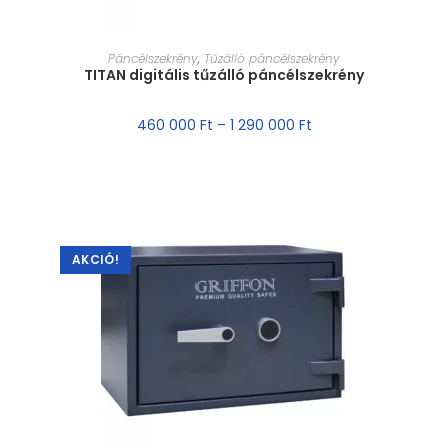
MÉRET VÁLASZTÁSA
Páncélszekrény
,
Tűzálló páncélszekrény
TITAN digitális tűzálló páncélszekrény
460 000
Ft
–
1 290 000
Ft
AKCIÓ!