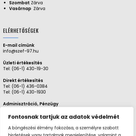
Szombat
Zárva
Vasárnap
Zárva
ELÉRHETŐSÉGEK
E-mail címünk
info@szef-97.hu
Üzleti értékesítés
Tel:
(06-1) 430-19-30
Direkt értékesítés
Tel:
(06-1) 436-0384
Tel:
(06-1) 430-1930
Adminisztráció, Pénzügy
Tel:
(06-1) 430-1930
Fontosnak tartjuk az adatok védelmét
Szerviz és karbantartás
Tel: (06-20)3268654
A böngészési élmény fokozása, a személyre szabott
Tel: (06-1) 436-0384
hirdetések vagy tartalmak megjelenítése, valamint a