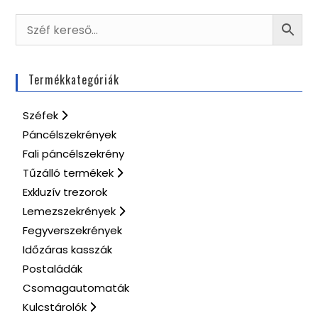
Termékkategóriák
Széfek
Páncélszekrények
Fali páncélszekrény
Tűzálló termékek
Exkluzív trezorok
Lemezszekrények
Fegyverszekrények
Időzáras kasszák
Postaládák
Csomagautomaták
Kulcstárolók