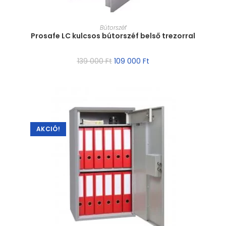
MÉRET VÁLASZTÁSA
Bútorszéf
Prosafe LC kulcsos bútorszéf belső trezorral
139 000
Ft
109 000
Ft
AKCIÓ!