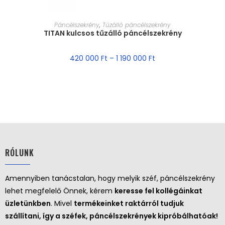
MÉRET VÁLASZTÁSA
Páncélszekrény
,
Tűzálló páncélszekrény
TITAN kulcsos tűzálló páncélszekrény
420 000
Ft
–
1 190 000
Ft
RÓLUNK
Amennyiben tanácstalan, hogy melyik széf, páncélszekrény
lehet megfelelő Önnek, kérem
keresse fel kollégáinkat
üzletünkben
. Mivel
termékeinket raktárról tudjuk
szállítani, így a széfek, páncélszekrények kipróbálhatóak!