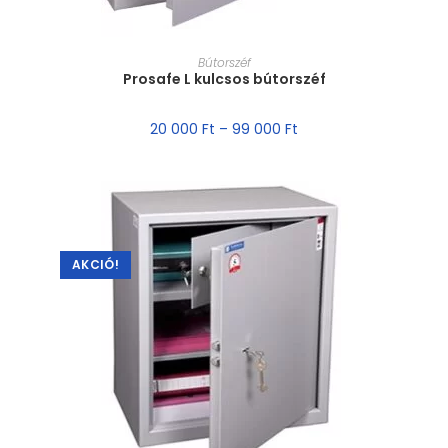
MÉRET VÁLASZTÁSA
Bútorszéf
Prosafe L kulcsos bútorszéf
20 000
Ft
–
99 000
Ft
AKCIÓ!