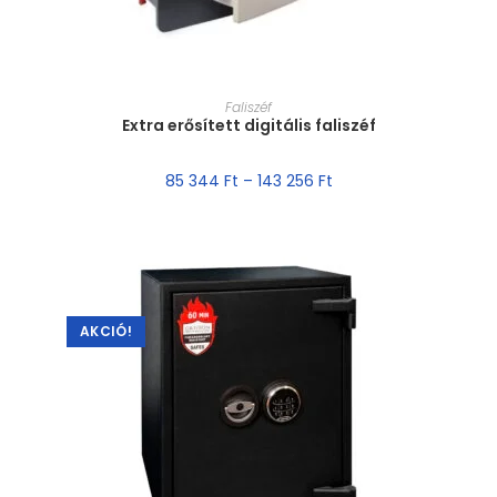
MÉRET VÁLASZTÁSA
Faliszéf
Extra erősített digitális faliszéf
85 344
Ft
–
143 256
Ft
AKCIÓ!