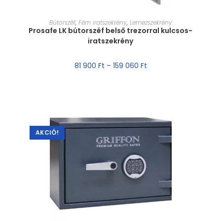
MÉRET VÁLASZTÁSA
Bútorszéf
,
Fém iratszekrény
,
Lemezszekrény
Prosafe LK bútorszéf belső trezorral kulcsos-
iratszekrény
81 900
Ft
–
159 060
Ft
AKCIÓ!