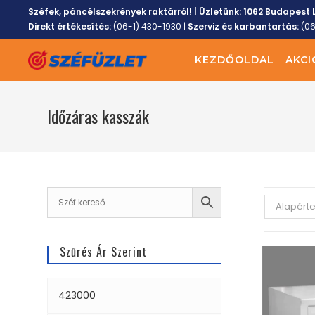
Széfek, páncélszekrények raktárról! | Üzletünk:
1062 Budapest L
Direkt értékesítés:
(06-1) 430-1930
|
Szerviz és karbantartás:
(0
KEZDŐOLDAL
AKCI
Időzáras kasszák
Alapért
Szűrés Ár Szerint