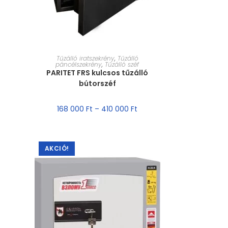
MÉRET VÁLASZTÁSA
Tűzálló iratszekrény
,
Tűzálló
páncélszekrény
,
Tűzálló széf
PARITET FRS kulcsos tűzálló
bútorszéf
168 000
Ft
–
410 000
Ft
AKCIÓ!