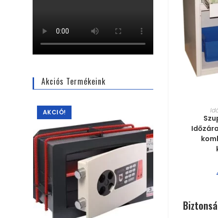
Akciós Termékeink
MÉRE
Id
AKCIÓ!
Szu
Időzára
komb
Biztonsá