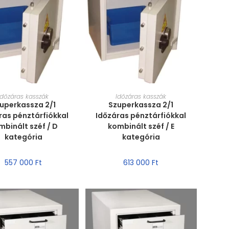
RET VÁLASZTÁSA
MÉRET VÁLASZTÁSA
Időzáras kasszák
Időzáras kasszák
uperkassza 2/1
Szuperkassza 2/1
ras pénztárfiókkal
Időzáras pénztárfiókkal
mbinált széf / D
kombinált széf / E
kategória
kategória
557 000
Ft
613 000
Ft