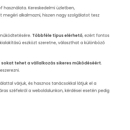
f használata. Kereskedelmi üzletben,
t megéri alkalmazni, hiszen nagy szolgálatot tesz
r működtetésére.
Többféle típus elérhető
, ezért fontos
ialakítású eszközt szeretne, választhat a különböző
l
sokat tehet a vállalkozás sikeres működéséért
.
eszerezni.
attal várjuk, és hasznos tanácsokkal látjuk el a
ras széfekről a weboldalunkon, kérdései esetén pedig