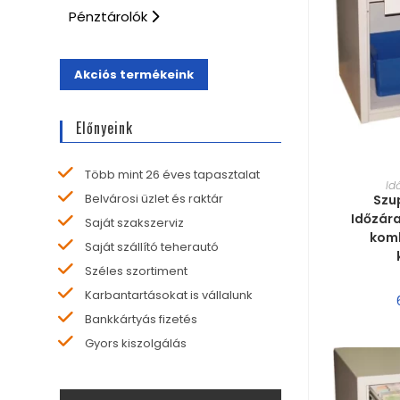
Pénztárolók
Akciós termékeink
Előnyeink
Több mint 26 éves tapasztalat
MÉRE
Id
Belvárosi üzlet és raktár
Szu
Időzára
Saját szakszerviz
komb
Saját szállító teherautó
Széles szortiment
Karbantartásokat is vállalunk
Bankkártyás fizetés
Gyors kiszolgálás