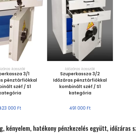
T VÁLASZTÁSA
MÉRET VÁLASZTÁSA
őzáras kasszák
Időzáras kasszák
perkassza 3/1
Szuperkassza 3/2
s pénztárfiókkal
Időzáras pénztárfiókkal
inált széf / S1
kombinált széf / S1
kategória
kategória
423 000
Ft
491 000
Ft
g, kényelem, hatékony pénzkezelés együtt, időzáras s