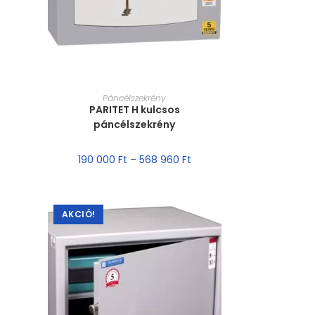
MÉRET VÁLASZTÁSA
Páncélszekrény
PARITET H kulcsos
páncélszekrény
190 000
Ft
–
568 960
Ft
AKCIÓ!