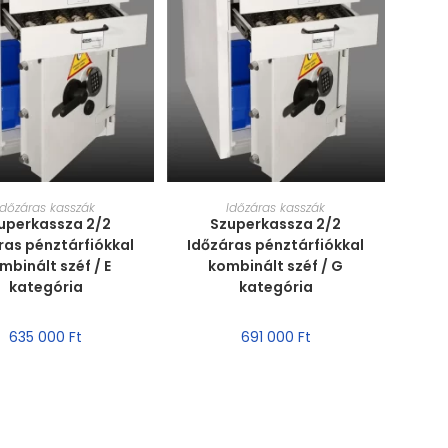
RET VÁLASZTÁSA
MÉRET VÁLASZTÁSA
Időzáras kasszák
Időzáras kasszák
uperkassza 2/2
Szuperkassza 2/2
ras pénztárfiókkal
Időzáras pénztárfiókkal
mbinált széf / E
kombinált széf / G
kategória
kategória
635 000
Ft
691 000
Ft