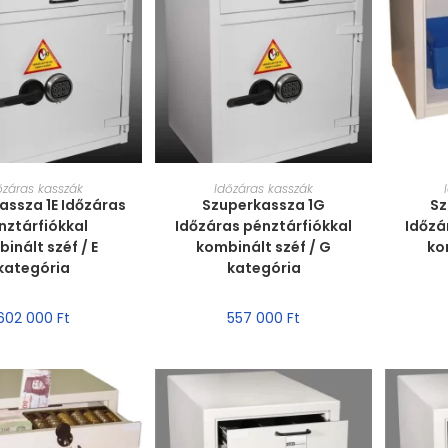
T VÁLASZTÁSA
MÉRET VÁLASZTÁSA
MÉ
őzáras kasszák
Időzáras kasszák
assza 1E Időzáras
Szuperkassza 1G
Sz
nztárfiókkal
Időzáras pénztárfiókkal
Időzá
inált széf / E
kombinált széf / G
ko
kategória
kategória
602 000
Ft
557 000
Ft