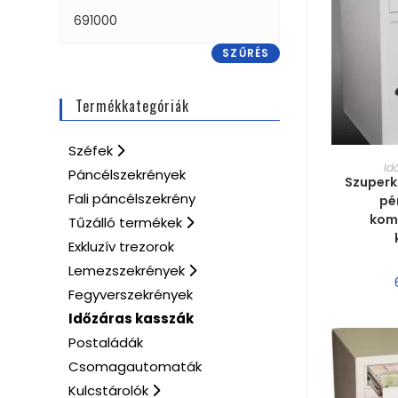
SZŰRÉS
Termékkategóriák
Széfek
MÉRE
Id
Páncélszekrények
Szuperk
Fali páncélszekrény
pé
komb
Tűzálló termékek
Exkluzív trezorok
Lemezszekrények
Fegyverszekrények
Időzáras kasszák
Postaládák
Csomagautomaták
Kulcstárolók