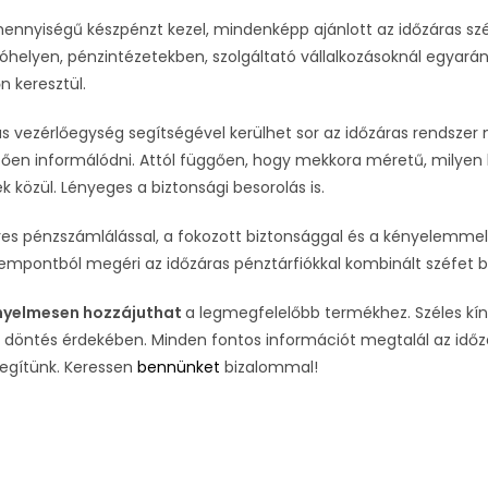
ennyiségű készpénzt kezel, mindenképp ajánlott az időzáras szé
helyen, pénzintézetekben, szolgáltató vállalkozásoknál egyarán
n keresztül.
kus vezérlőegység segítségével kerülhet sor az időzáras rendsze
tően informálódni. Attól függően, hogy mekkora méretű, milyen k
k közül. Lényeges a biztonsági besorolás is.
res pénzszámlálással, a fokozott biztonsággal és a kényelemme
empontból megéri az időzáras pénztárfiókkal kombinált széfet b
yelmesen hozzájuthat
a legmegfelelőbb termékhez. Széles kínál
 döntés érdekében. Minden fontos információt megtalál az időzá
segítünk. Keressen
bennünket
bizalommal!