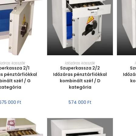
T VÁLASZTÁSA
MÉRET VÁLASZTÁSA
MÉ
őzáras kasszák
Időzáras kasszák
perkassza 2/1
Szuperkassza 2/2
Sz
s pénztárfiókkal
Időzáras pénztárfiókkal
Időzá
inált széf / G
kombinált széf / D
ko
kategória
kategória
675 000
Ft
574 000
Ft