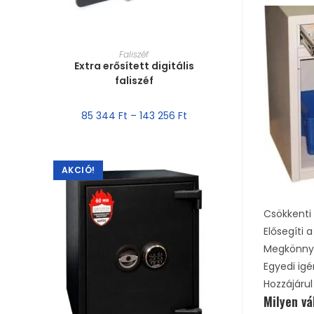
MÉRET VÁLASZTÁSA
Faliszéf
Extra erősített digitális
faliszéf
85 344
Ft
–
143 256
Ft
AKCIÓ!
Csökkenti 
Elősegíti
Megkönnyít
Egyedi igé
Hozzájáru
Milyen vá