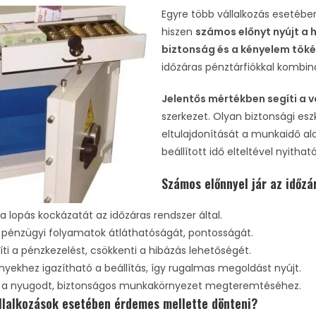
Egyre több vállalkozás esetébe
hiszen
számos előnyt nyújt 
biztonság és a kényelem tök
időzáras pénztárfiókkal kombiná
Jelentős mértékben segíti a 
szerkezet. Olyan biztonsági es
eltulajdonítását a munkaidő ala
beállított idő elteltével nyitható
Számos előnnyel jár az időzá
a lopás kockázatát az időzáras rendszer által.
 a pénzügyi folyamatok átláthatóságát, pontosságát.
i a pénzkezelést, csökkenti a hibázás lehetőségét.
nyekhez igazítható a beállítás, így rugalmas megoldást nyújt.
l a nyugodt, biztonságos munkakörnyezet megteremtéséhez.
llalkozások esetében érdemes mellette dönteni?