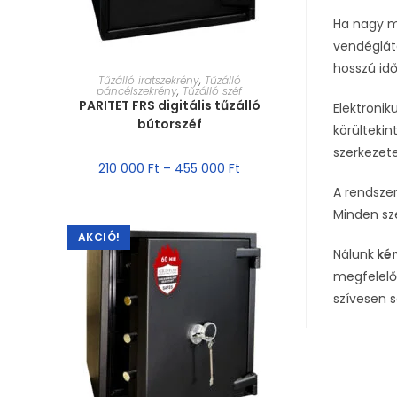
Ha nagy m
vendéglátó
hosszú idő
MÉRET VÁLASZTÁSA
Tűzálló iratszekrény
,
Tűzálló
páncélszekrény
,
Tűzálló széf
PARITET FRS digitális tűzálló
Elektroni
bútorszéf
körültekin
szerkezete
210 000
Ft
–
455 000
Ft
A rendsze
Minden sz
AKCIÓ!
Nálunk
kén
megfelelő
szívesen 