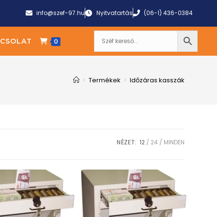
info@szef-97.hu
Nyitvatartás
(06-1) 436-0384
CSOLAT
0
>
Termékek
>
Időzáras kasszák
NÉZET:
12
24
MINDEN