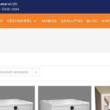
ehel út 1/C
6-1)436-0384
Ó!
CÉGÜNKRŐL
MABISZ
SZÁLLÍTÁS
BLOG
KAP
elmezett rendezés