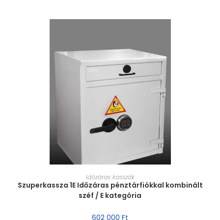
MÉRET VÁLASZTÁSA
Időzáras kasszák
Szuperkassza 1E Időzáras pénztárfiókkal kombinált
széf / E kategória
602 000
Ft