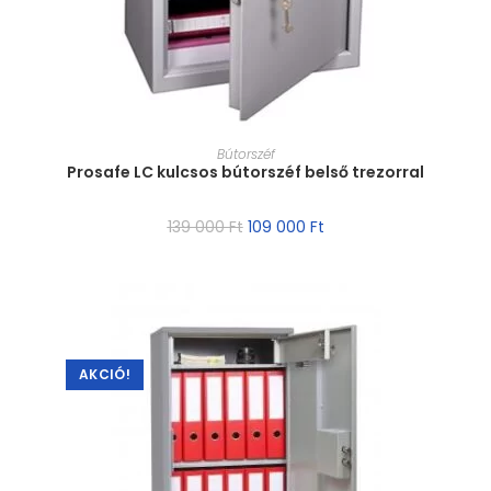
MÉRET VÁLASZTÁSA
Bútorszéf
Prosafe LC kulcsos bútorszéf belső trezorral
139 000
Ft
109 000
Ft
AKCIÓ!