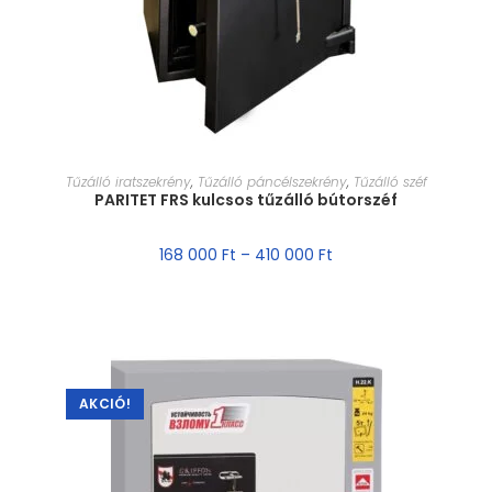
MÉRET VÁLASZTÁSA
Tűzálló iratszekrény
,
Tűzálló páncélszekrény
,
Tűzálló széf
PARITET FRS kulcsos tűzálló bútorszéf
168 000
Ft
–
410 000
Ft
AKCIÓ!