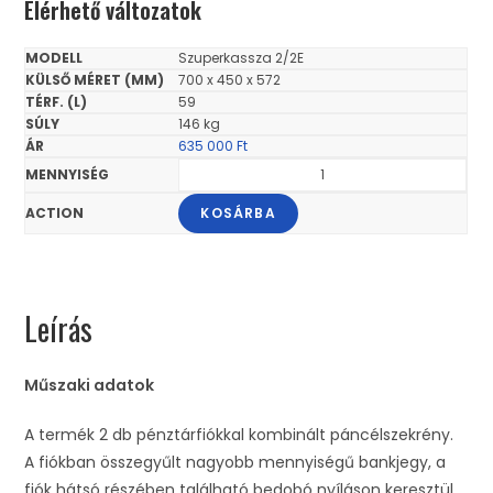
Elérhető változatok
Szuperkassza 2/2E
700 x 450 x 572
59
146 kg
635 000
Ft
KOSÁRBA
Leírás
Műszaki adatok
A termék 2 db pénztárfiókkal kombinált páncélszekrény.
A fiókban összegyűlt nagyobb mennyiségű bankjegy, a
fiók hátsó részében található bedobó nyíláson keresztül