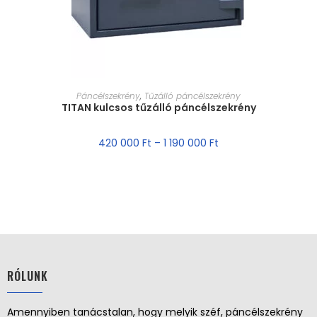
MÉRET VÁLASZTÁSA
Páncélszekrény
,
Tűzálló páncélszekrény
TITAN kulcsos tűzálló páncélszekrény
420 000
Ft
–
1 190 000
Ft
RÓLUNK
Amennyiben tanácstalan, hogy melyik széf, páncélszekrény