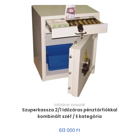
MÉRET VÁLASZTÁSA
Időzáras kasszák
Szuperkassza 2/1 Időzáras pénztárfiókkal
kombinált széf / E kategória
613 000
Ft