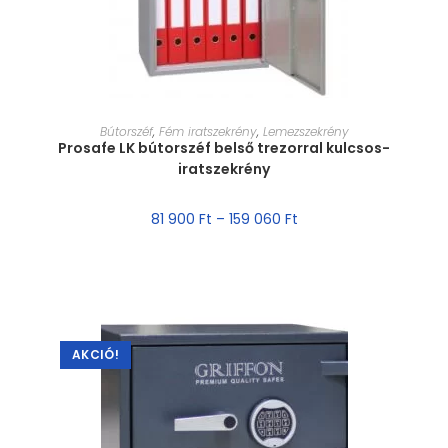
MÉRET VÁLASZTÁSA
Bútorszéf
,
Fém iratszekrény
,
Lemezszekrény
Prosafe LK bútorszéf belső trezorral kulcsos-
iratszekrény
81 900
Ft
–
159 060
Ft
AKCIÓ!