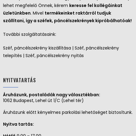
lehet megfelelő Önnek, kérem
keresse fel kollégáinkat
üzletünkben
. Mivel
termékeinket raktárról tudjuk
szállítani, így a széfek, páncélszekrények kipróbálhatóak!
További szolgáltatásaink:
Széf, páncélszekrény kiszállítása | Széf, páncélszekrény
telepítés | Széf, páncélszekrény nyitás
NYITVATARTÁS
Áruházunk, postaládák nagy választékban:
1062 Budapest, Lehel út 1/C (Lehel tér)
Áruházunk előtt kényelmes parkolási lehetőséget biztosítunk.
Nyitva tartás: