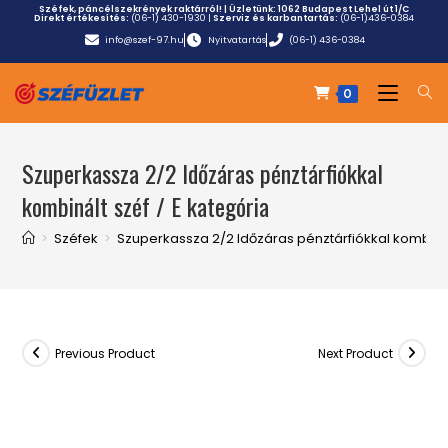
Széfek, páncélszekrények raktárról! | Üzletünk:
1062 Budapest Lehel út 1/C
Direkt értékesítés:
(06-1) 430-1930
|
Szerviz és karbantartás:
(06-1)436-0384
info@szef-97.hu
Nyitvatartás
(06-1) 436-0384
0
Szuperkassza 2/2 Időzáras pénztárfiókkal
kombinált széf / E kategória
>
Széfek
>
Szuperkassza 2/2 Időzáras pénztárfiókkal kombinál
Previous Product
Next Product