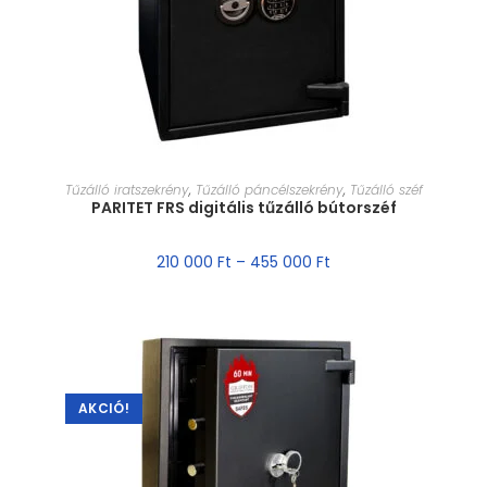
MÉRET VÁLASZTÁSA
Tűzálló iratszekrény
,
Tűzálló páncélszekrény
,
Tűzálló széf
PARITET FRS digitális tűzálló bútorszéf
210 000
Ft
–
455 000
Ft
AKCIÓ!