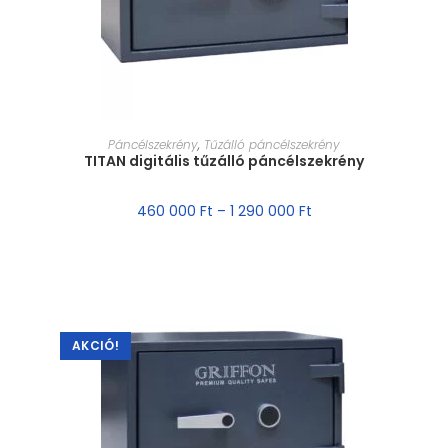
MÉRET VÁLASZTÁSA
Páncélszekrény
,
Tűzálló páncélszekrény
TITAN digitális tűzálló páncélszekrény
460 000
Ft
–
1 290 000
Ft
AKCIÓ!