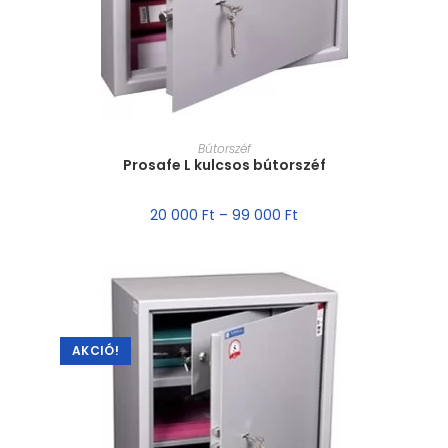
MÉRET VÁLASZTÁSA
Bútorszéf
Prosafe L kulcsos bútorszéf
20 000
Ft
–
99 000
Ft
AKCIÓ!