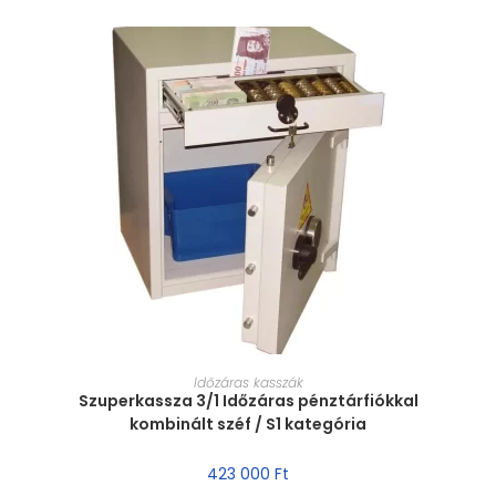
MÉRET VÁLASZTÁSA
Időzáras kasszák
Szuperkassza 3/1 Időzáras pénztárfiókkal
kombinált széf / S1 kategória
423 000
Ft