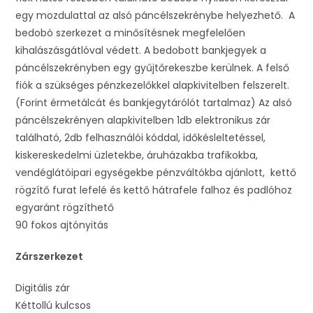
egy mozdulattal az alsó páncélszekrénybe helyezhető. A
bedobó szerkezet a minősítésnek megfelelően
kihalászásgátlóval védett. A bedobott bankjegyek a
páncélszekrényben egy gyűjtőrekeszbe kerülnek. A felső
fiók a szükséges pénzkezelőkkel alapkivitelben felszerelt.
(Forint érmetálcát és bankjegytárólót tartalmaz) Az alsó
páncélszekrényen alapkivitelben 1db elektronikus zár
található, 2db felhasználói kóddal, időkésleltetéssel,
kiskereskedelmi üzletekbe, áruházakba trafikokba,
vendéglátóipari egységekbe pénzváltókba ajánlott, kettő
rögzítő furat lefelé és kettő hátrafele falhoz és padlóhoz
egyaránt rögzíthető
90 fokos ajtónyitás
Zárszerkezet
Digitális zár
Kéttollú kulcsos