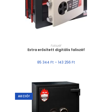
MÉRET VÁLASZTÁSA
Faliszéf
Extra erősített digitális faliszéf
85 344
Ft
–
143 256
Ft
AKCIÓ!