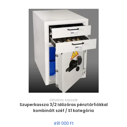
MÉRET VÁLASZTÁSA
Időzáras kasszák
Szuperkassza 3/2 Időzáras pénztárfiókkal
kombinált széf / S1 kategória
491 000
Ft