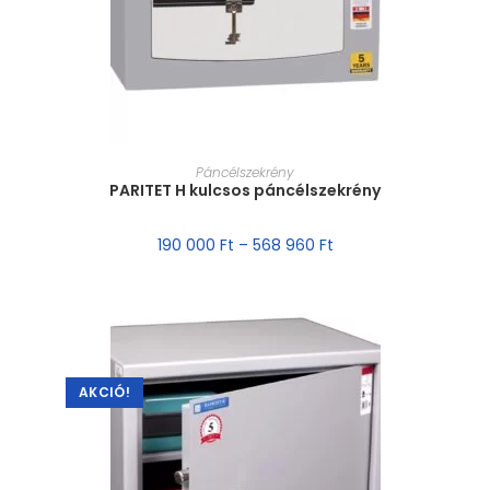
MÉRET VÁLASZTÁSA
Páncélszekrény
PARITET H kulcsos páncélszekrény
190 000
Ft
–
568 960
Ft
AKCIÓ!