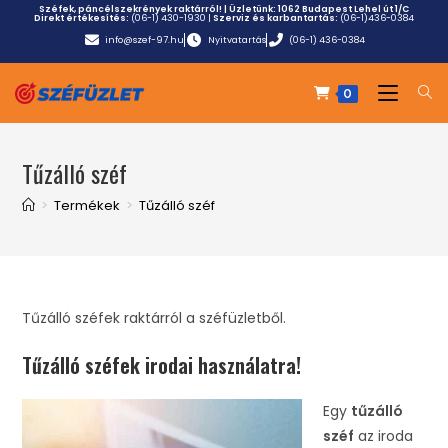
Széfek, páncélszekrények raktárról! | Üzletünk:
1062 Budapest Lehel út 1/C
Direkt értékesítés:
(06-1) 430-1930
|
Szerviz és karbantartás:
(06-1)436-0384
info@szef-97.hu
Nyitvatartás
(06-1) 436-0384
0
Tűzálló széf
>
Termékek
>
Tűzálló széf
Tűzálló széfek raktárról a széfüzletből.
Tűzálló széfek irodai használatra!
Egy
tűzálló
széf
az iroda