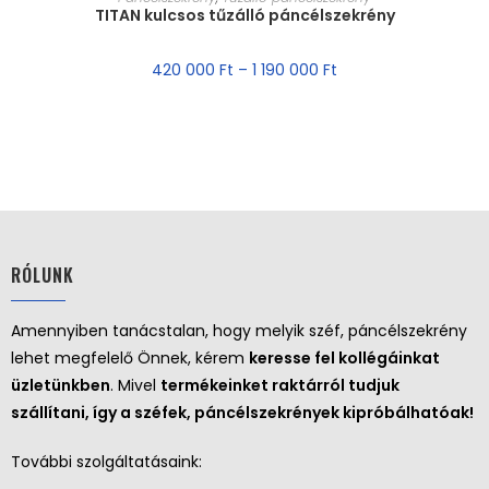
TITAN kulcsos tűzálló páncélszekrény
AKCIÓ!
420 000
Ft
–
1 190 000
Ft
RÓLUNK
Amennyiben tanácstalan, hogy melyik széf, páncélszekrény
lehet megfelelő Önnek, kérem
keresse fel kollégáinkat
üzletünkben
. Mivel
termékeinket raktárról tudjuk
szállítani, így a széfek, páncélszekrények kipróbálhatóak!
További szolgáltatásaink: