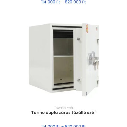
114 000
Ft
–
820 000
Ft
MÉRET VÁLASZTÁSA
Tűzálló széf
Torino dupla záras tűzálló széf
114 000
Ft
–
820 000
Ft