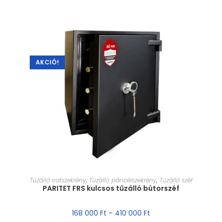
AKCIÓ!
MÉRET VÁLASZTÁSA
Tűzálló iratszekrény
,
Tűzálló páncélszekrény
,
Tűzálló széf
PARITET FRS kulcsos tűzálló bútorszéf
168 000
Ft
–
410 000
Ft