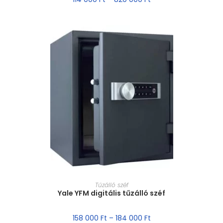
MÉRET VÁLASZTÁSA
Tűzálló széf
Yale YFM digitális tűzálló széf
158 000
Ft
–
184 000
Ft