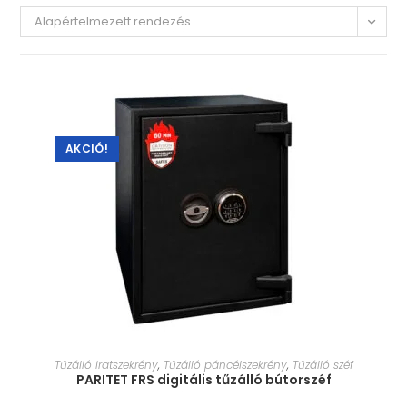
Alapértelmezett rendezés
AKCIÓ!
MÉRET VÁLASZTÁSA
Tűzálló iratszekrény
,
Tűzálló páncélszekrény
,
Tűzálló széf
PARITET FRS digitális tűzálló bútorszéf