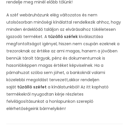
rendelje meg minél előbb tőlünk!
A széf webáruházunk elég változatos és nem
utolsósorban minőségi kínálattal rendelkezik ahhoz, hogy
minden érdeklődő találjon az elvárásaihoz tökéletesen
igazodó terméket. A
tűzálló széfek
kiválasztása
megfontoltságot igényel, hiszen nem csupán ezeknek a
trezoroknak az értéke az ami magas, hanem a jövőben
bennük tárolt tárgyak, pénz és dokumentumok is
hasonlóképpen magas értéket képviselnek. Ha a
párnahuzat szóba sem jöhet, a bankoknál valami
közelebbi megoldást tervezett,akkor rendeljen
saját
tűzálló széfet
a kínálatunkból! Az itt kapható
termékekről nyugodtan kérje részletes
felvilágosításunkat a honlapunkon szereplő
elérhetőségeink bármelyikén!