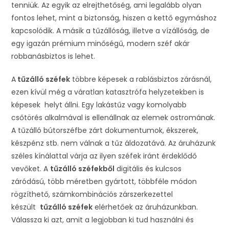
tenniük. Az egyik az elrejthetőség, ami legalább olyan
fontos lehet, mint a biztonság, hiszen a kettő egymáshoz
kapcsolódik. A másik a tűzállóság, illetve a vízállóság, de
egy igazán prémium minőségű, modern széf akár
robbanásbiztos is lehet.
A
tűzálló széfek
többre képesek a rablásbiztos zárásnál,
ezen kívül még a váratlan katasztrófa helyzetekben is
képesek helyt állni. Egy lakástűz vagy komolyabb
csőtörés alkalmával is ellenállnak az elemek ostromának.
A tűzálló bútorszéfbe zárt dokumentumok, ékszerek,
készpénz stb. nem válnak a tűz áldozatává. Az áruházunk
széles kínálattal várja az ilyen széfek iránt érdeklődő
vevőket. A
tűzálló széfekből
digitális és kulcsos
záródású, több méretben gyártott, többféle módon
rögzíthető, számkombinációs zárszerkezettel
készült
tűzálló széfek
elérhetőek az áruházunkban.
Válassza ki azt, amit a legjobban ki tud használni és