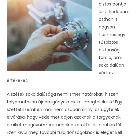
biztos pontja
lesz. Irodában,
otthon is
nagyon
hasznos egy
tűzbiztos
biztonsági
tároló, ami
sokoldalúan
védi az
értékeket.
A széfek sokoldalúsága nem ismer határokat, hiszen
folyamatosan újabb igényeknek kell megfelelniük! Egy
széffel szemben már nem csupán annyi az ügyfelek
elvárása, hogy védelmet adjon azoknak a tárgyaknak,
amiket megóvni szeretnének a károktól és a rablóktól.
Ezen kívül még további tulajdonságoknak is eleget kell