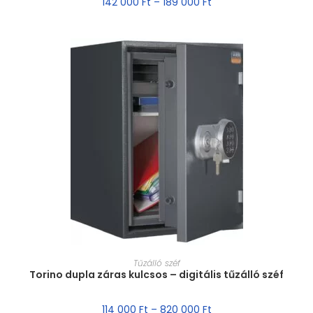
142 000
Ft
–
189 000
Ft
MÉRET VÁLASZTÁSA
Tűzálló széf
Torino dupla záras kulcsos – digitális tűzálló széf
114 000
Ft
–
820 000
Ft