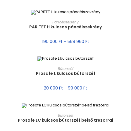
MÉRET VÁLASZTÁSA
Páncélszekrény
PARITET H kulcsos páncélszekrény
AKCIÓ!
190 000
Ft
–
568 960
Ft
MÉRET VÁLASZTÁSA
Bútorszéf
Prosafe L kulcsos bútorszéf
AKCIÓ!
20 000
Ft
–
99 000
Ft
MÉRET VÁLASZTÁSA
Bútorszéf
Prosafe LC kulcsos bútorszéf belső trezorral
AKCIÓ!