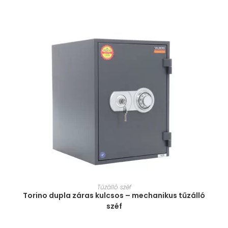
MÉRET VÁLASZTÁSA
Tűzálló széf
Torino dupla záras kulcsos – mechanikus tűzálló
széf