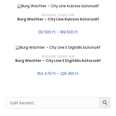
MÉRET VÁLASZTÁSA
Bútorszéf
,
Tűzálló széf
Burg Wachter – City Line Kulcsos bútorszéf
130 500
Ft
–
189 500
Ft
MÉRET VÁLASZTÁSA
Bútorszéf
,
Tűzálló széf
Burg Wachter – City Line E Digitális bútorszéf
164 470
Ft
–
226 350
Ft