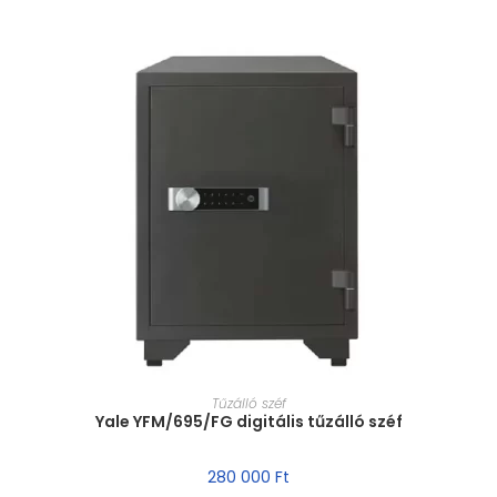
MÉRET VÁLASZTÁSA
Tűzálló széf
Yale YFM/695/FG digitális tűzálló széf
280 000
Ft