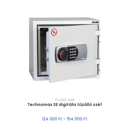
MÉRET VÁLASZTÁSA
Tűzálló széf
Technomax SE digitális tűzálló széf
124 000
Ft
–
154 000
Ft