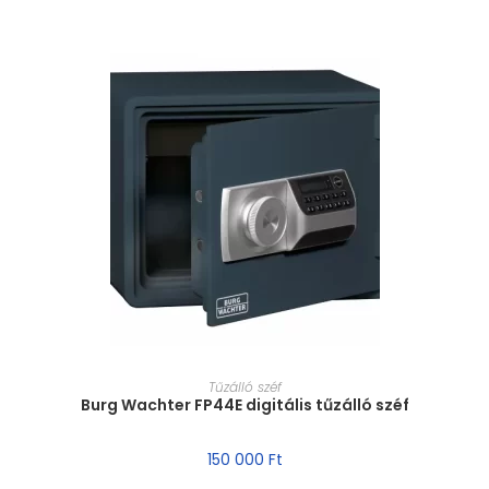
MÉRET VÁLASZTÁSA
Tűzálló széf
Burg Wachter FP44E digitális tűzálló széf
150 000
Ft