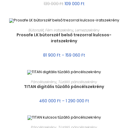
139 000
Ft
109 000
Ft
MÉRET VÁLASZTÁSA
Bútorszéf
,
Fém iratszekrény
,
Lemezszekrény
Prosafe LK bútorszéf belső trezorral kulcsos-
iratszekrény
AKCIÓ!
81 900
Ft
–
159 060
Ft
MÉRET VÁLASZTÁSA
Páncélszekrény
,
Tűzálló páncélszekrény
TITAN digitális tűzálló páncélszekrény
AKCIÓ!
460 000
Ft
–
1 290 000
Ft
MÉRET VÁLASZTÁSA
Páncélszekrény
,
Tűzálló páncélszekrény