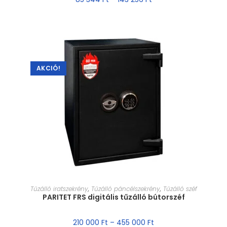
AKCIÓ!
MÉRET VÁLASZTÁSA
Tűzálló iratszekrény
,
Tűzálló páncélszekrény
,
Tűzálló széf
PARITET FRS digitális tűzálló bútorszéf
210 000
Ft
–
455 000
Ft