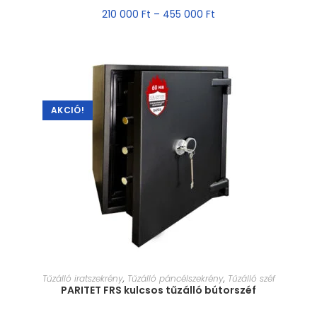
210 000
Ft
–
455 000
Ft
AKCIÓ!
MÉRET VÁLASZTÁSA
Tűzálló iratszekrény
,
Tűzálló páncélszekrény
,
Tűzálló széf
PARITET FRS kulcsos tűzálló bútorszéf