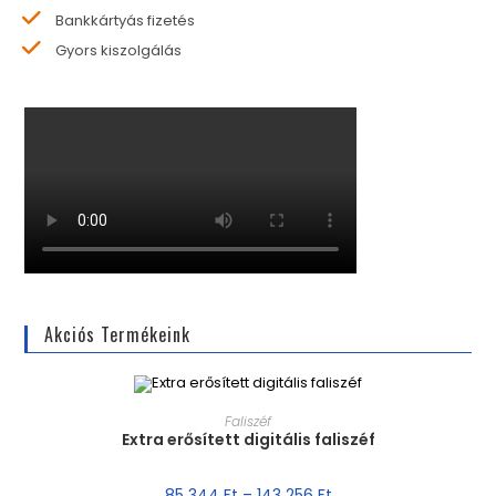
Bankkártyás fizetés
Gyors kiszolgálás
Akciós Termékeink
MÉRET VÁLASZTÁSA
Faliszéf
Extra erősített digitális faliszéf
AKCIÓ!
85 344
Ft
–
143 256
Ft