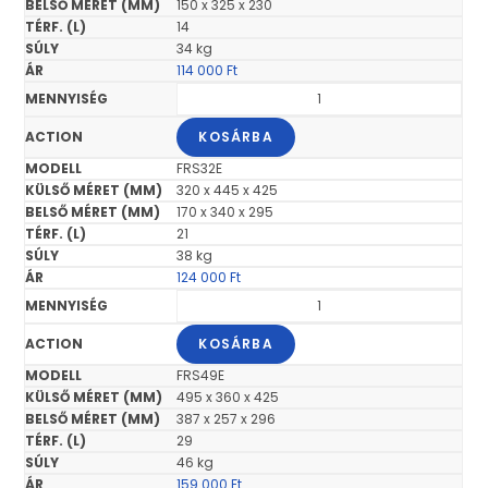
150 x 325 x 230
14
34 kg
114 000
Ft
KOSÁRBA
FRS32E
320 x 445 x 425
170 x 340 x 295
21
38 kg
124 000
Ft
KOSÁRBA
FRS49E
495 x 360 x 425
387 x 257 x 296
29
46 kg
159 000
Ft