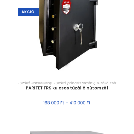
AKCIÓ!
MÉRET VÁLASZTÁSA
Tűzálló iratszekrény
,
Tűzálló páncélszekrény
,
Tűzálló széf
PARITET FRS kulcsos tűzálló bútorszéf
168 000
Ft
–
410 000
Ft