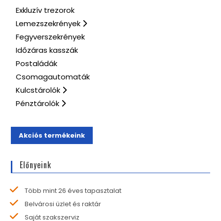
Exkluzív trezorok
Lemezszekrények
Fegyverszekrények
Időzáras kasszák
Postaládák
Csomagautomaták
Kulcstárolók
Pénztárolók
Akciós termékeink
Előnyeink
Több mint 26 éves tapasztalat
Belvárosi üzlet és raktár
Saját szakszerviz