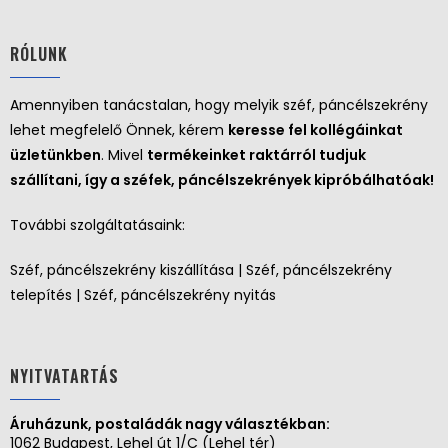
RÓLUNK
Amennyiben tanácstalan, hogy melyik széf, páncélszekrény
lehet megfelelő Önnek, kérem
keresse fel kollégáinkat
üzletünkben
. Mivel
termékeinket raktárról tudjuk
szállítani, így a széfek, páncélszekrények kipróbálhatóak!
További szolgáltatásaink:
Széf, páncélszekrény kiszállítása | Széf, páncélszekrény
telepítés | Széf, páncélszekrény nyitás
NYITVATARTÁS
Áruházunk, postaládák nagy választékban:
1062 Budapest, Lehel út 1/C (Lehel tér)