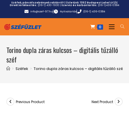
Széfek, páncélszekrények raktárról! | Üzletünk:
1062 Budapest Lehel út 1/C
Direkt értékesítés:
(06-1) 430-1930
|
Szerviz és karbantartás:
(06-1)436-0384
info@szef-97.hu
Nyitvatartás
(06-1) 436-0384
0
Torino dupla záras kulcsos – digitális tűzálló
széf
>
Széfek
>
Torino dupla záras kulcsos – digitális tűzálló széf
Previous Product
Next Product