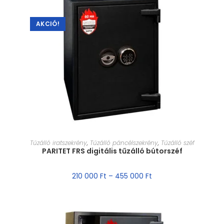
AKCIÓ!
MÉRET VÁLASZTÁSA
Tűzálló iratszekrény
,
Tűzálló páncélszekrény
,
Tűzálló széf
PARITET FRS digitális tűzálló bútorszéf
210 000
Ft
–
455 000
Ft