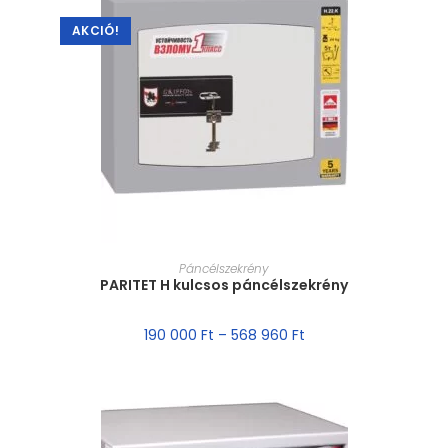
AKCIÓ!
MÉRET VÁLASZTÁSA
Páncélszekrény
PARITET H kulcsos páncélszekrény
190 000
Ft
–
568 960
Ft