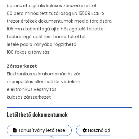
bútorszéf digitális kulcsos zárszerkezettel
60 perc minősített tűzállóság EN 15569 ECB-S
trezor értékek dokumentumok media tárolására
105 mm többrétegű ajtó hőszigetelő töltettel
többrétegű acél test hőálló töltettel
lefele padló irányába rögzíthető
180 fokos ajtónyitás
Zárszerkezet
Elektronikus számkombinációs zár
manipulálás elleni időzár védelem
elektronikus vésznyitás
kulcsos zárszerkezet
Letölthető dokumentumok
Tanusítvány letöltése
Használati