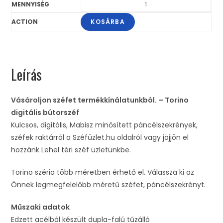
KOSÁRBA
Leírás
Vásároljon széfet termékkínálatunkból. – Torino
digitális bútorszéf
Kulcsos, digitális, Mabisz minősített páncélszekrények,
széfek raktárról a Széfüzlet.hu oldalról vagy jöjjön el
hozzánk Lehel téri széf üzletünkbe.
Torino széria több méretben érhető el. Válassza ki az
Önnek legmegfelelőbb méretű széfet, páncélszekrényt.
Műszaki adatok
Edzett acélból készült dupla-falú tűzálló