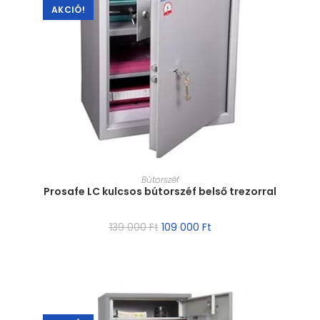
AKCIÓ!
MÉRET VÁLASZTÁSA
Bútorszéf
Prosafe LC kulcsos bútorszéf belső trezorral
139 000
Ft
109 000
Ft