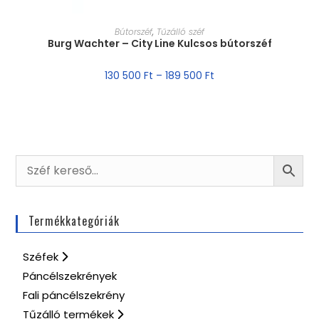
MÉRET VÁLASZTÁSA
Bútorszéf
,
Tűzálló széf
Burg Wachter – City Line Kulcsos bútorszéf
130 500
Ft
–
189 500
Ft
Termékkategóriák
Széfek
Páncélszekrények
Fali páncélszekrény
Tűzálló termékek