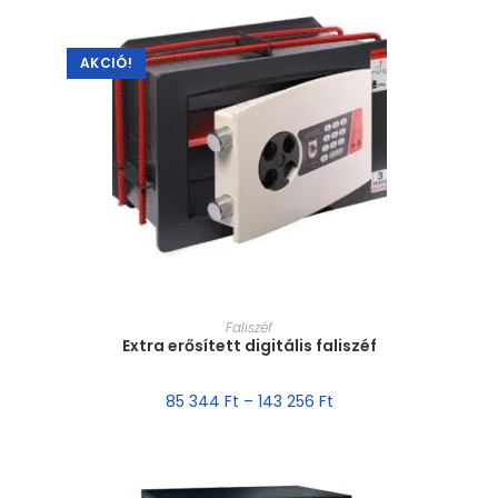
AKCIÓ!
MÉRET VÁLASZTÁSA
Faliszéf
Extra erősített digitális faliszéf
85 344
Ft
–
143 256
Ft