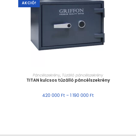
AKCIÓ!
MÉRET VÁLASZTÁSA
Páncélszekrény
,
Tűzálló páncélszekrény
TITAN kulcsos tűzálló páncélszekrény
420 000
Ft
–
1 190 000
Ft