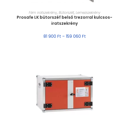
MÉRET VÁLASZTÁSA
Fém iratszekrény
,
Bútorszéf
,
Lemezszekrény
Prosafe LK bútorszéf belső trezorral kulcsos-
iratszekrény
81 900
Ft
–
159 060
Ft