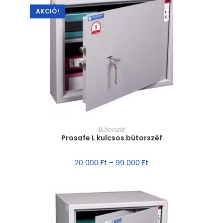
AKCIÓ!
MÉRET VÁLASZTÁSA
Bútorszéf
Prosafe L kulcsos bútorszéf
20 000
Ft
–
99 000
Ft