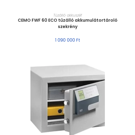
MÉRET VÁLASZTÁSA
Tűzálló akkuszéf
CEMO FWF 60 ECO tűzálló akkumulátortároló
szekrény
1 090 000
Ft