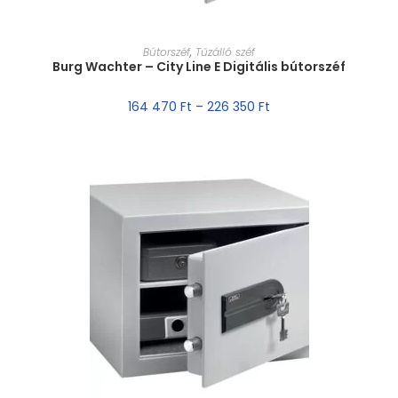
MÉRET VÁLASZTÁSA
Bútorszéf
,
Tűzálló széf
Burg Wachter – City Line E Digitális bútorszéf
164 470
Ft
–
226 350
Ft