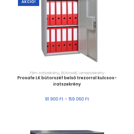
AKCIÓ!
MÉRET VÁLASZTÁSA
Fém iratszekrény
,
Bútorszéf
,
Lemezszekrény
Prosafe LK bútorszéf belső trezorral kulcsos-
iratszekrény
81 900
Ft
–
159 060
Ft