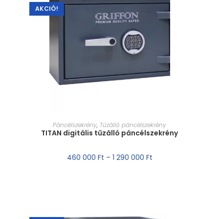
AKCIÓ!
MÉRET VÁLASZTÁSA
Páncélszekrény
,
Tűzálló páncélszekrény
TITAN digitális tűzálló páncélszekrény
460 000
Ft
–
1 290 000
Ft