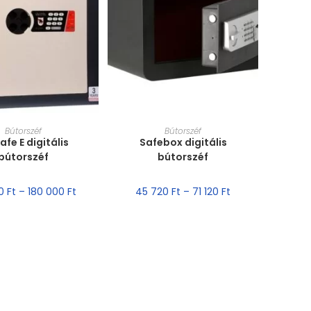
T VÁLASZTÁSA
MÉRET VÁLASZTÁSA
Bútorszéf
Bútorszéf
afe E digitális
Safebox digitális
bútorszéf
bútorszéf
00
Ft
–
180 000
Ft
45 720
Ft
–
71 120
Ft