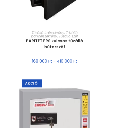
MÉRET VÁLASZTÁSA
Tűzálló iratszekrény
,
Tűzálló
páncélszekrény
,
Tűzálló széf
PARITET FRS kulcsos tűzálló
bútorszéf
168 000
Ft
–
410 000
Ft
AKCIÓ!