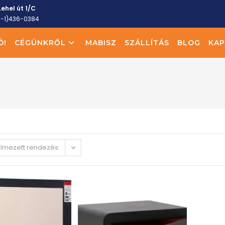
ehel út 1/C
6-1)436-0384
Ó!
CÉGÜNKRŐL
MABISZ
SZÁLLÍTÁS
BLOG
KAP
elmezett rendezés