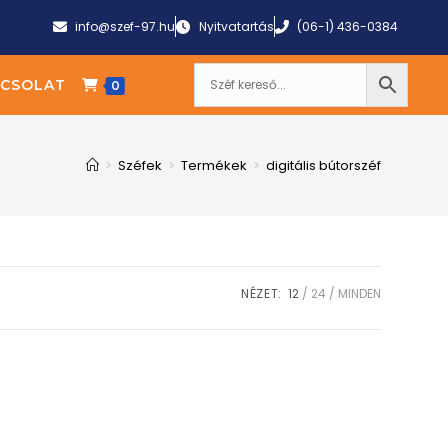
info@szef-97.hu
Nyitvatartás
(06-1) 436-0384
CSOLAT
0
>
Széfek
>
Termékek
>
digitális bútorszéf
NÉZET:
12
24
MINDEN