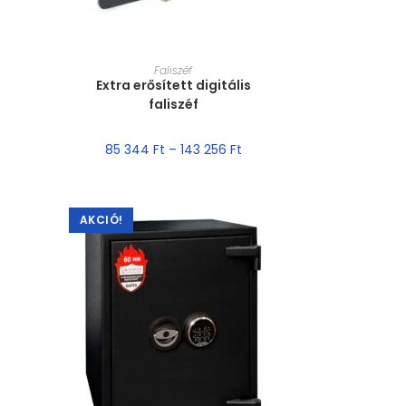
MÉRET VÁLASZTÁSA
Faliszéf
Extra erősített digitális
faliszéf
85 344
Ft
–
143 256
Ft
AKCIÓ!