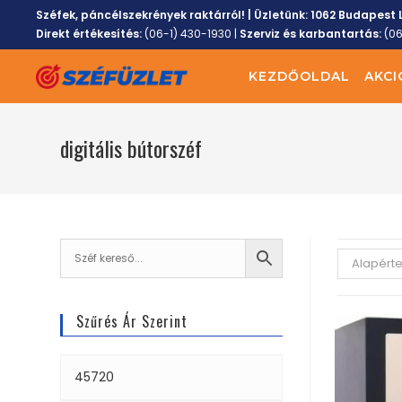
Széfek, páncélszekrények raktárról! | Üzletünk:
1062 Budapest L
Direkt értékesítés:
(06-1) 430-1930
|
Szerviz és karbantartás:
(0
KEZDŐOLDAL
AKCI
digitális bútorszéf
Alapért
Szűrés Ár Szerint