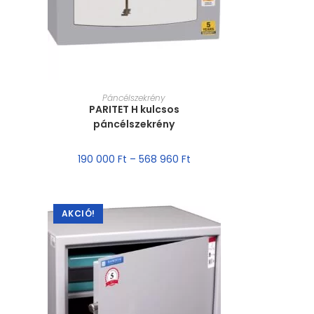
MÉRET VÁLASZTÁSA
Páncélszekrény
PARITET H kulcsos
páncélszekrény
190 000
Ft
–
568 960
Ft
AKCIÓ!