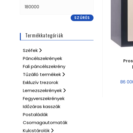
SZŰRÉS
Termékkategóriák
Széfek
MÉRE
Páncélszekrények
Pros
Fali páncélszekrény
Tűzálló termékek
86 0
Exkluzív trezorok
Lemezszekrények
Fegyverszekrények
Időzáras kasszák
Postaládák
Csomagautomaták
Kulcstárolók