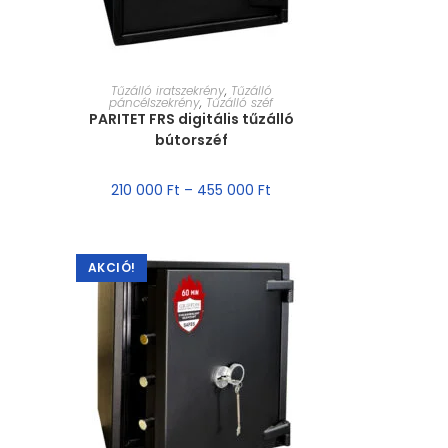
MÉRET VÁLASZTÁSA
Tűzálló iratszekrény
,
Tűzálló
páncélszekrény
,
Tűzálló széf
PARITET FRS digitális tűzálló
bútorszéf
210 000
Ft
–
455 000
Ft
AKCIÓ!