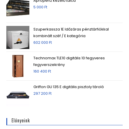
Aprópénz kezelő tálca
5 000
Ft
Szuperkassza 1E Időzáras pénztárfiókkal
kombinált széf / E kategória
602 000
Ft
Technomax TLE10 digitális 10 fegyveres
fegyverszekrény
160 400
Ft
Griffon GU 135 E digitális pisztoly tároló
297 200
Ft
Előnyeink