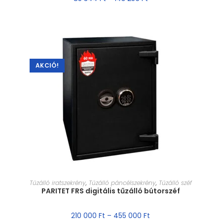
AKCIÓ!
MÉRET VÁLASZTÁSA
Tűzálló iratszekrény
,
Tűzálló páncélszekrény
,
Tűzálló széf
PARITET FRS digitális tűzálló bútorszéf
210 000
Ft
–
455 000
Ft