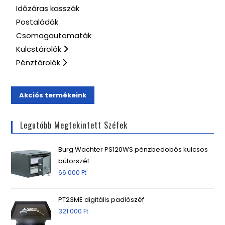
Időzáras kasszák
Postaládák
Csomagautomaták
Kulcstárolók
Pénztárolók
Akciós termékeink
Legutóbb Megtekintett Széfek
Burg Wachter PS120WS pénzbedobós kulcsos
bútorszéf
66 000
Ft
PT23ME digitális padlószéf
321 000
Ft