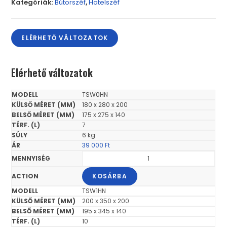
Kategóriák:
Bútorszéf
,
Hotelszéf
ELÉRHETŐ VÁLTOZATOK
Elérhető változatok
TSW0HN
180 x 280 x 200
175 x 275 x 140
7
6 kg
39 000
Ft
KOSÁRBA
TSW1HN
200 x 350 x 200
195 x 345 x 140
10