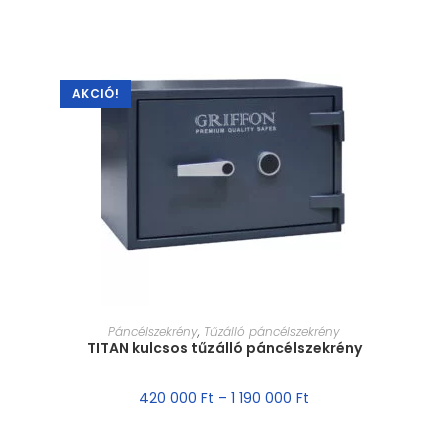
AKCIÓ!
MÉRET VÁLASZTÁSA
Páncélszekrény
,
Tűzálló páncélszekrény
TITAN kulcsos tűzálló páncélszekrény
420 000
Ft
–
1 190 000
Ft