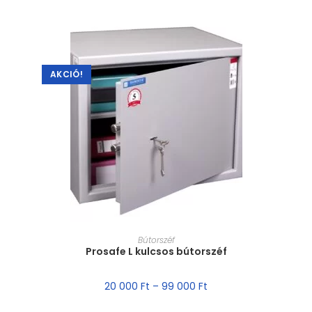
AKCIÓ!
MÉRET VÁLASZTÁSA
Bútorszéf
Prosafe L kulcsos bútorszéf
20 000
Ft
–
99 000
Ft