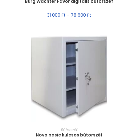
Burg Wachter Favor digitális bútorszéf
31 000
Ft
–
78 600
Ft
MÉRET VÁLASZTÁSA
Bútorszéf
Nova basic kulcsos bútorszéf