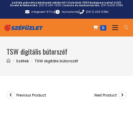
Széfek, páncélszekrények raktárról! | Üzletünk:
1062 Budapest Lehel út 1/C
Direkt értékesítés:
(06-1) 430-1930
|
Szerviz és karbantartás:
(06-1)436-0384
info@szef-97.hu
Nyitvatartás
(06-1) 436-0384
0
TSW digitális bútorszéf
>
Széfek
>
TSW digitális bútorszéf
Previous Product
Next Product