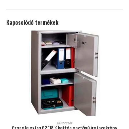
Kapcsolódó termékek
MÉRET VÁLASZTÁSA
Bútorszéf
Prosafe extra B2 118 K kettős osztású iratszekrény