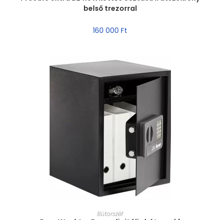
belső trezorral
160 000
Ft
MÉRET VÁLASZTÁSA
Bútorszéf