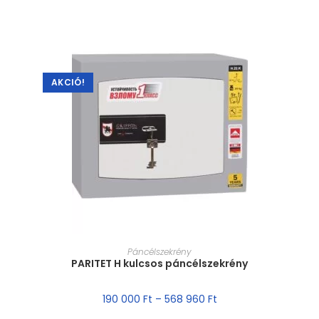
AKCIÓ!
MÉRET VÁLASZTÁSA
Páncélszekrény
PARITET H kulcsos páncélszekrény
190 000
Ft
–
568 960
Ft