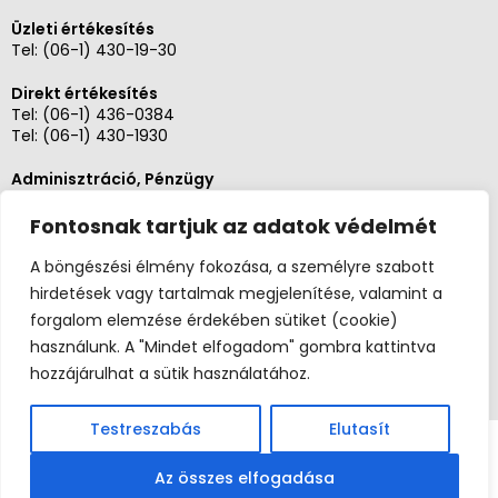
Üzleti értékesítés
Tel:
(06-1) 430-19-30
Direkt értékesítés
Tel:
(06-1) 436-0384
Tel:
(06-1) 430-1930
Adminisztráció, Pénzügy
Tel:
(06-1) 430-1930
Fontosnak tartjuk az adatok védelmét
Szerviz és karbantartás
Tel: (06-20)3268654
A böngészési élmény fokozása, a személyre szabott
Tel: (06-1) 436-0384
hirdetések vagy tartalmak megjelenítése, valamint a
forgalom elemzése érdekében sütiket (cookie)
használunk. A "Mindet elfogadom" gombra kattintva
hozzájárulhat a sütik használatához.
Testreszabás
Elutasít
Copyright 2026 ©
Szefuzlet.hu
Széf97 Kft. |
(06-1) 436-0384
|
info@szef-97.hu
| 1062
Az összes elfogadása