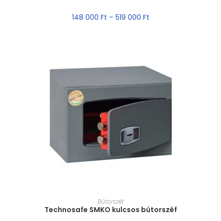
148 000
Ft
–
519 000
Ft
MÉRET VÁLASZTÁSA
Bútorszéf
Technosafe SMKO kulcsos bútorszéf