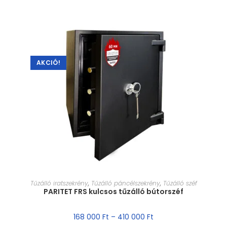
AKCIÓ!
MÉRET VÁLASZTÁSA
Tűzálló iratszekrény
,
Tűzálló páncélszekrény
,
Tűzálló széf
PARITET FRS kulcsos tűzálló bútorszéf
168 000
Ft
–
410 000
Ft