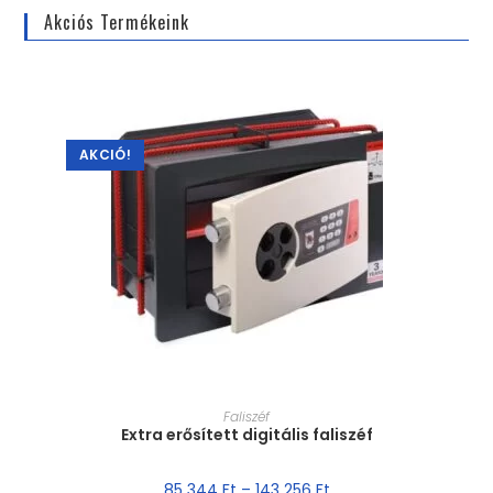
Akciós Termékeink
AKCIÓ!
MÉRET VÁLASZTÁSA
Faliszéf
Extra erősített digitális faliszéf
85 344
Ft
–
143 256
Ft