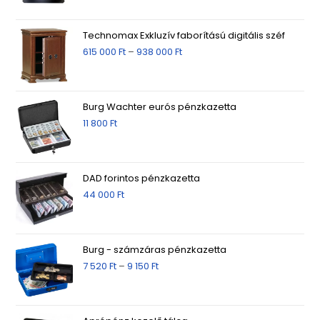
Technomax Exkluzív faborítású digitális széf
615 000
Ft
–
938 000
Ft
Burg Wachter eurós pénzkazetta
11 800
Ft
DAD forintos pénzkazetta
44 000
Ft
Burg - számzáras pénzkazetta
7 520
Ft
–
9 150
Ft