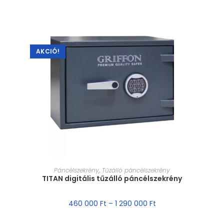
AKCIÓ!
MÉRET VÁLASZTÁSA
Páncélszekrény
,
Tűzálló páncélszekrény
TITAN digitális tűzálló páncélszekrény
460 000
Ft
–
1 290 000
Ft