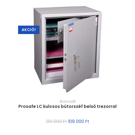
AKCIÓ!
MÉRET VÁLASZTÁSA
Bútorszéf
Prosafe LC kulcsos bútorszéf belső trezorral
139 000
Ft
109 000
Ft