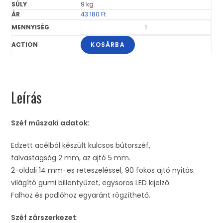
9 kg
43 180
Ft
KOSÁRBA
Leírás
Széf műszaki adatok:
Edzett acélból készült kulcsos bútorszéf,
falvastagság 2 mm, az ajtó 5 mm.
2-oldali 14 mm-es reteszeléssel, 90 fokos ajtó nyitás.
világító gumi billentyűzet, egysoros LED kijelző
Falhoz és padlóhoz egyaránt rögzíthető.
Széf zárszerkezet
: