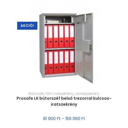
AKCIÓ!
MÉRET VÁLASZTÁSA
Bútorszéf
,
Fém iratszekrény
,
Lemezszekrény
Prosafe LK bútorszéf belső trezorral kulcsos-
iratszekrény
81 900
Ft
–
159 060
Ft