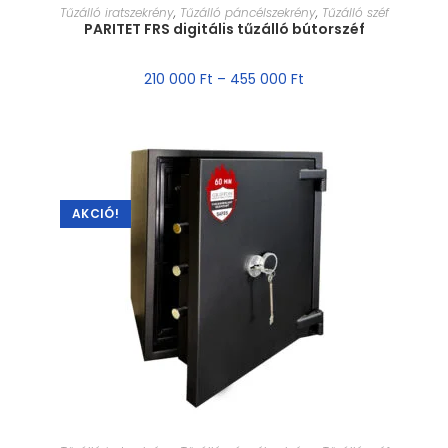
MÉRET VÁLASZTÁSA
Tűzálló iratszekrény
,
Tűzálló páncélszekrény
,
Tűzálló széf
PARITET FRS digitális tűzálló bútorszéf
210 000
Ft
–
455 000
Ft
AKCIÓ!
MÉRET VÁLASZTÁSA