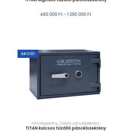
460 000
Ft
–
1 290 000
Ft
AKCIÓ!
MÉRET VÁLASZTÁSA
Páncélszekrény
,
Tűzálló páncélszekrény
TITAN kulcsos tűzálló páncélszekrény