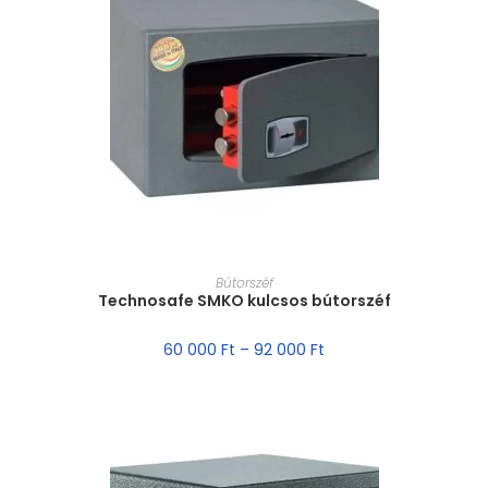
MÉRET VÁLASZTÁSA
Bútorszéf
Technosafe SMKO kulcsos bútorszéf
60 000
Ft
–
92 000
Ft