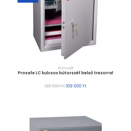
MÉRET VÁLASZTÁSA
Bútorszéf
Prosafe LC kulcsos bútorszéf belső trezorral
139 000
Ft
109 000
Ft