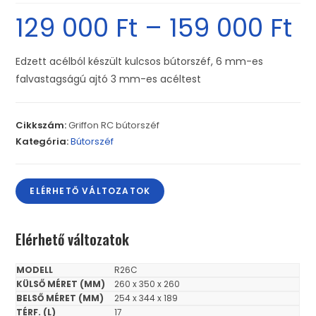
129 000
Ft
–
159 000
Ft
Edzett acélból készült kulcsos bútorszéf, 6 mm-es
falvastagságú ajtó 3 mm-es acéltest
Cikkszám:
Griffon RC bútorszéf
Kategória:
Bútorszéf
ELÉRHETŐ VÁLTOZATOK
Elérhető változatok
R26C
260 x 350 x 260
254 x 344 x 189
17