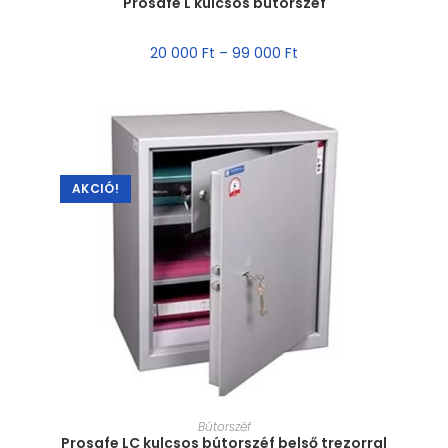
Prosafe L kulcsos bútorszéf
20 000
Ft
–
99 000
Ft
AKCIÓ!
MÉRET VÁLASZTÁSA
Bútorszéf
Prosafe LC kulcsos bútorszéf belső trezorral