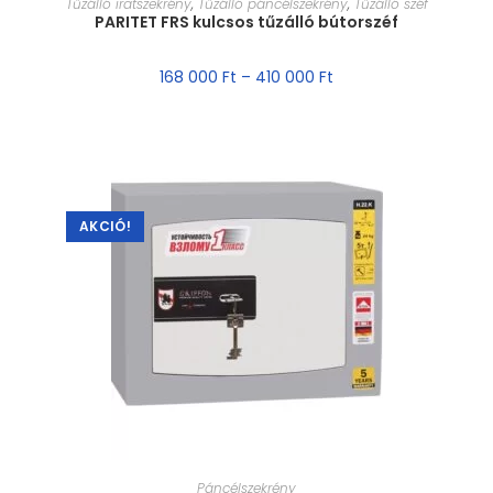
Tűzálló iratszekrény
,
Tűzálló páncélszekrény
,
Tűzálló széf
PARITET FRS kulcsos tűzálló bútorszéf
168 000
Ft
–
410 000
Ft
AKCIÓ!
MÉRET VÁLASZTÁSA
Páncélszekrény