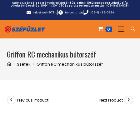
Széfek, páncélszekrények raktárról! | Üzletünk:
1062 Budapest Lehel út 1/C
Direkt értékesítés:
(06-1) 430-1930
|
Szerviz és karbantartás:
(06-1)436-0384
info@szef-97.hu
Nyitvatartás
(06-1) 436-0384
0
Griffon RC mechanikus bútorszéf
>
Széfek
>
Griffon RC mechanikus bútorszéf
Previous Product
Next Product