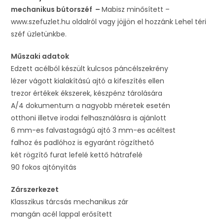
mechanikus bútorszéf –
Mabisz minősített –
www.szefuzlet.hu oldalról vagy jöjjön el hozzánk Lehel téri
széf üzletünkbe.
Műszaki adatok
Edzett acélból készült kulcsos páncélszekrény
lézer vágott kialakítású ajtó a kifeszítés ellen
trezor értékek ékszerek, készpénz tárolására
A/4 dokumentum a nagyobb méretek esetén
otthoni illetve irodai felhasználásra is ajánlott
6 mm-es falvastagságú ajtó 3 mm-es acéltest
falhoz és padlóhoz is egyaránt rögzíthető
két rögzítő furat lefelé kettő hátrafelé
90 fokos ajtónyitás
Zárszerkezet
Klasszikus tárcsás mechanikus zár
mangán acél lappal erősített