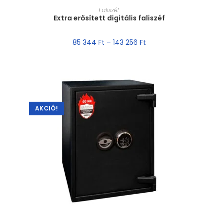
MÉRET VÁLASZTÁSA
Faliszéf
Extra erősített digitális faliszéf
85 344
Ft
–
143 256
Ft
AKCIÓ!