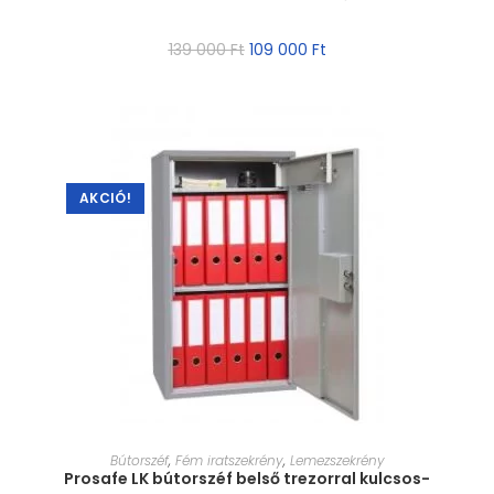
139 000
Ft
109 000
Ft
AKCIÓ!
MÉRET VÁLASZTÁSA
Bútorszéf
,
Fém iratszekrény
,
Lemezszekrény
Prosafe LK bútorszéf belső trezorral kulcsos-