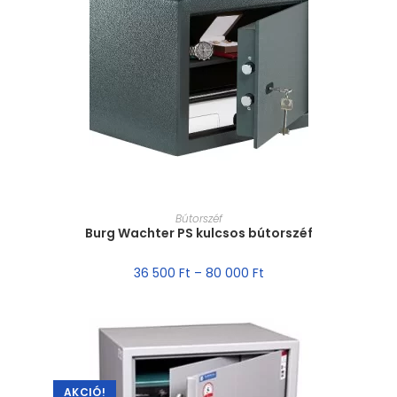
MÉRET VÁLASZTÁSA
Bútorszéf
Burg Wachter PS kulcsos bútorszéf
36 500
Ft
–
80 000
Ft
AKCIÓ!