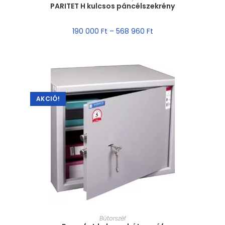
PARITET H kulcsos páncélszekrény
190 000
Ft
–
568 960
Ft
AKCIÓ!
MÉRET VÁLASZTÁSA
Bútorszéf