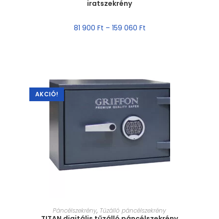
iratszekrény
81 900
Ft
–
159 060
Ft
AKCIÓ!
MÉRET VÁLASZTÁSA
Páncélszekrény
,
Tűzálló páncélszekrény
TITAN digitális tűzálló páncélszekrény