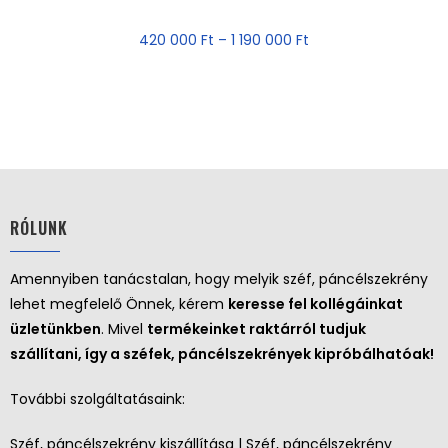
420 000
Ft
–
1 190 000
Ft
RÓLUNK
Amennyiben tanácstalan, hogy melyik széf, páncélszekrény
lehet megfelelő Önnek, kérem
keresse fel kollégáinkat
üzletünkben
. Mivel
termékeinket raktárról tudjuk
szállítani, így a széfek, páncélszekrények kipróbálhatóak!
További szolgáltatásaink:
Széf, páncélszekrény kiszállítása | Széf, páncélszekrény