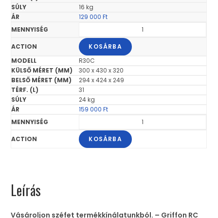
16 kg
129 000
Ft
KOSÁRBA
R30C
300 x 430 x 320
294 x 424 x 249
31
24 kg
159 000
Ft
KOSÁRBA
Leírás
Vásároljon széfet termékkínálatunkból. – Griffon RC