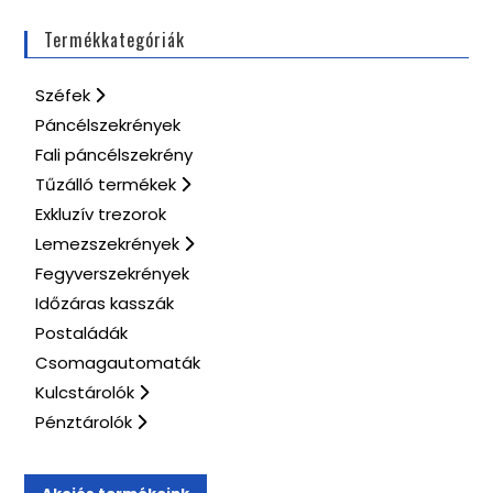
Termékkategóriák
Széfek
Páncélszekrények
Fali páncélszekrény
Tűzálló termékek
Exkluzív trezorok
Lemezszekrények
Fegyverszekrények
Időzáras kasszák
Postaládák
Csomagautomaták
Kulcstárolók
Pénztárolók