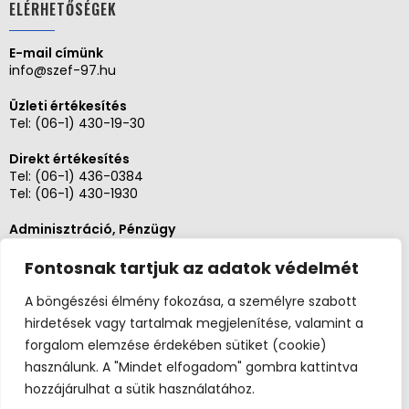
ELÉRHETŐSÉGEK
E-mail címünk
info@szef-97.hu
Üzleti értékesítés
Tel:
(06-1) 430-19-30
Direkt értékesítés
Tel:
(06-1) 436-0384
Tel:
(06-1) 430-1930
Adminisztráció, Pénzügy
Tel:
(06-1) 430-1930
Fontosnak tartjuk az adatok védelmét
Szerviz és karbantartás
Tel: (06-20)3268654
A böngészési élmény fokozása, a személyre szabott
Tel: (06-1) 436-0384
hirdetések vagy tartalmak megjelenítése, valamint a
forgalom elemzése érdekében sütiket (cookie)
használunk. A "Mindet elfogadom" gombra kattintva
hozzájárulhat a sütik használatához.