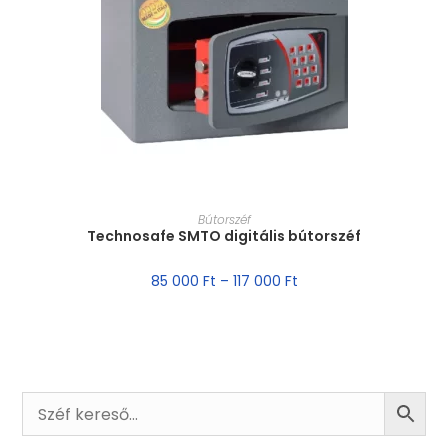
MÉRET VÁLASZTÁSA
Bútorszéf
Technosafe SMTO digitális bútorszéf
85 000
Ft
–
117 000
Ft