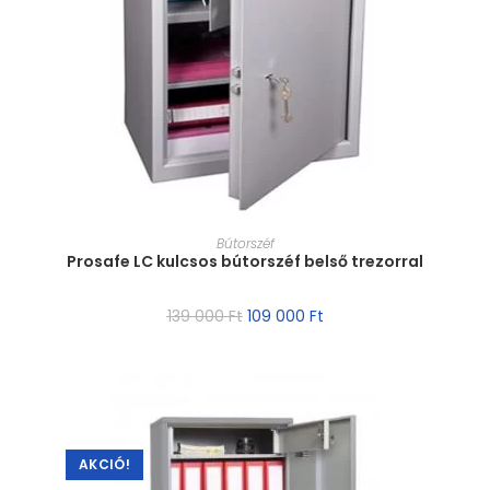
MÉRET VÁLASZTÁSA
Bútorszéf
Prosafe LC kulcsos bútorszéf belső trezorral
139 000
Ft
109 000
Ft
AKCIÓ!