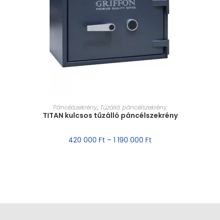
MÉRET VÁLASZTÁSA
Páncélszekrény
,
Tűzálló páncélszekrény
TITAN kulcsos tűzálló páncélszekrény
420 000
Ft
–
1 190 000
Ft