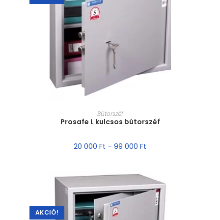
MÉRET VÁLASZTÁSA
Bútorszéf
Prosafe L kulcsos bútorszéf
20 000
Ft
–
99 000
Ft
AKCIÓ!