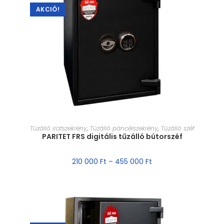
AKCIÓ!
MÉRET VÁLASZTÁSA
Tűzálló iratszekrény
,
Tűzálló páncélszekrény
,
Tűzálló széf
PARITET FRS digitális tűzálló bútorszéf
210 000
Ft
–
455 000
Ft