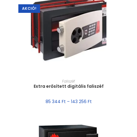
AKCIÓ!
MÉRET VÁLASZTÁSA
Faliszéf
Extra erősített digitális faliszéf
85 344
Ft
–
143 256
Ft