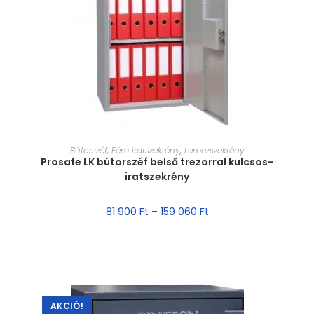
MÉRET VÁLASZTÁSA
Bútorszéf
,
Fém iratszekrény
,
Lemezszekrény
Prosafe LK bútorszéf belső trezorral kulcsos-
iratszekrény
81 900
Ft
–
159 060
Ft
AKCIÓ!