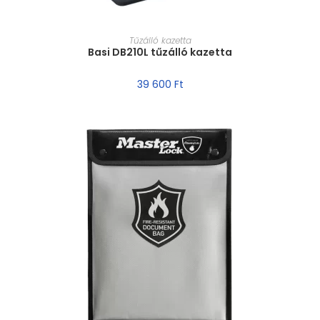
MÉRET VÁLASZTÁSA
Tűzálló kazetta
Basi DB210L tűzálló kazetta
39 600
Ft