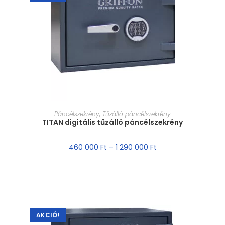
MÉRET VÁLASZTÁSA
Páncélszekrény
,
Tűzálló páncélszekrény
TITAN digitális tűzálló páncélszekrény
460 000
Ft
–
1 290 000
Ft
AKCIÓ!