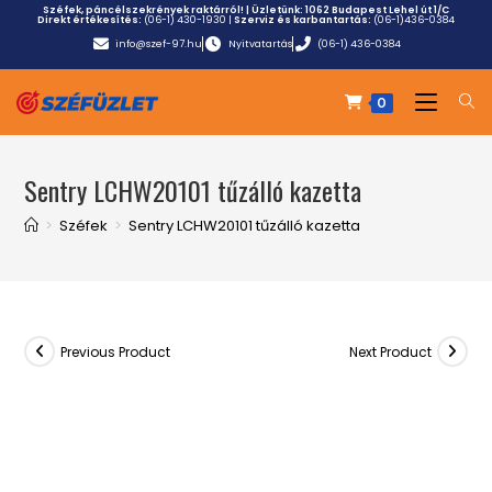
Széfek, páncélszekrények raktárról! | Üzletünk:
1062 Budapest Lehel út 1/C
Direkt értékesítés:
(06-1) 430-1930
|
Szerviz és karbantartás:
(06-1)436-0384
info@szef-97.hu
Nyitvatartás
(06-1) 436-0384
0
Sentry LCHW20101 tűzálló kazetta
>
Széfek
>
Sentry LCHW20101 tűzálló kazetta
Previous Product
Next Product