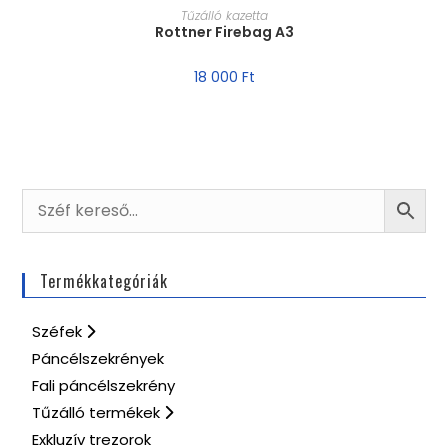
MÉRET VÁLASZTÁSA
Tűzálló kazetta
Rottner Firebag A3
18 000
Ft
Termékkategóriák
Széfek
Páncélszekrények
Fali páncélszekrény
Tűzálló termékek
Exkluzív trezorok