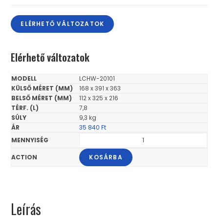
ELÉRHETŐ VÁLTOZATOK
Elérhető változatok
LCHW-20101
168 x 391 x 363
112 x 325 x 216
7,8
9,3 kg
35 840
Ft
KOSÁRBA
Leírás