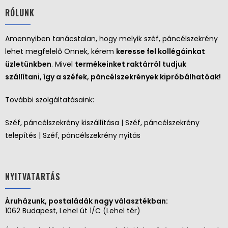
RÓLUNK
Amennyiben tanácstalan, hogy melyik széf, páncélszekrény
lehet megfelelő Önnek, kérem
keresse fel kollégáinkat
üzletünkben
. Mivel
termékeinket raktárról tudjuk
szállítani, így a széfek, páncélszekrények kipróbálhatóak!
További szolgáltatásaink:
Széf, páncélszekrény kiszállítása | Széf, páncélszekrény
telepítés | Széf, páncélszekrény nyitás
NYITVATARTÁS
Áruházunk, postaládák nagy választékban:
1062 Budapest, Lehel út 1/C (Lehel tér)