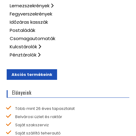
Lemezszekrények
Fegyverszekrények
Időzáras kasszák
Postaládák
Csomagautomaták
Kulcstárolók
Pénztárolók
Akciós termékeink
Előnyeink
Több mint 26 éves tapasztalat
Belvárosi üzlet és raktár
Saját szakszerviz
Saját szállító teherautó