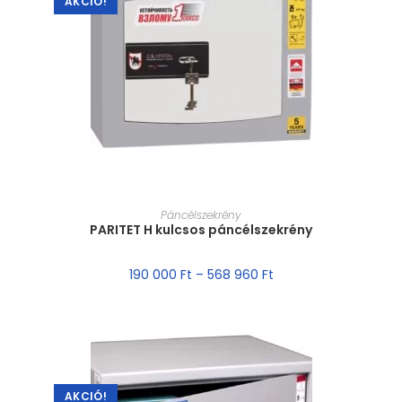
AKCIÓ!
MÉRET VÁLASZTÁSA
Páncélszekrény
PARITET H kulcsos páncélszekrény
190 000
Ft
–
568 960
Ft
AKCIÓ!