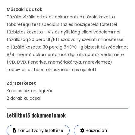
Műszaki adatok
Tűzálló vízálló érték és dokumentum tároló kazetta
többrétegű test speciális tűz és hőszigetelő töltettel
tűzbiztos kazetta – víz és nyílt láng elleni védelemmel
tűzállóság 30 perc UL/ETL szabvány szerinti minősítéssel
a tűzálló kazetta 30 percig 843°C-ig biztosít tűzvédelmet
A/4 méretű dokumentumok digitális adatok védelmére
(CD, DVD, Pendrive, memóriakártya, merevlemez)
irodai- és otthoni felhasználásra is ajánlott
Zárszerkezet
Kulcsos biztonsági zár
2 darab kulccsal
Letölthető dokumentumok
Tanusítvány letöltése
Használati