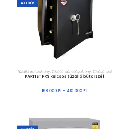
AKCIÓ!
MÉRET VÁLASZTÁSA
Tűzálló iratszekrény
,
Tűzálló páncélszekrény
,
Tűzálló széf
PARITET FRS kulcsos tűzálló bútorszéf
168 000
Ft
–
410 000
Ft