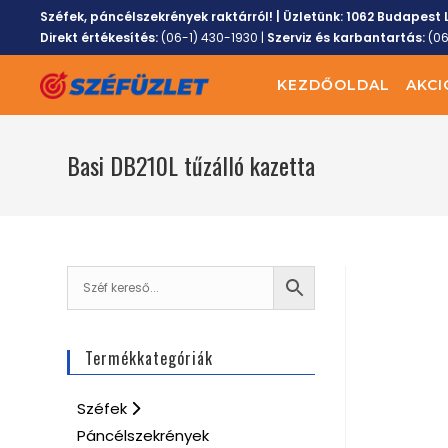
Széfek, páncélszekrények raktárról! | Üzletünk:
1062 Budapest L
Direkt értékesítés:
(06-1) 430-1930
|
Szerviz és karbantartás:
(0
KEZDŐOLDAL
AKCI
Basi DB210L tűzálló kazetta
Termékkategóriák
Széfek
Páncélszekrények