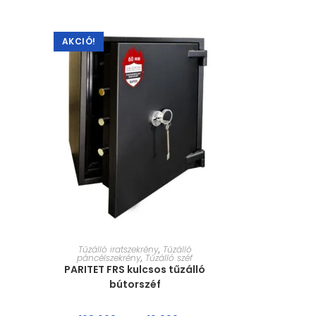
AKCIÓ!
MÉRET VÁLASZTÁSA
Tűzálló iratszekrény
,
Tűzálló
páncélszekrény
,
Tűzálló széf
PARITET FRS kulcsos tűzálló
bútorszéf