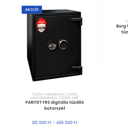
AKCIÓ!
MÉRE
T
Burg
tűz
MÉRET VÁLASZTÁSA
Tűzálló iratszekrény
,
Tűzálló
páncélszekrény
,
Tűzálló széf
PARITET FRS digitális tűzálló
bútorszéf
210 000
Ft
–
455 000
Ft