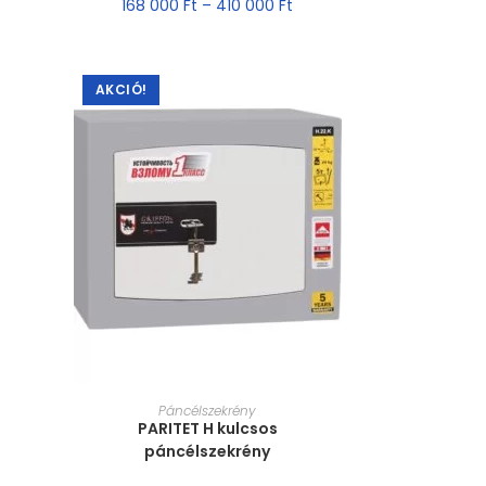
168 000
Ft
–
410 000
Ft
AKCIÓ!
MÉRET VÁLASZTÁSA
Páncélszekrény
PARITET H kulcsos
páncélszekrény