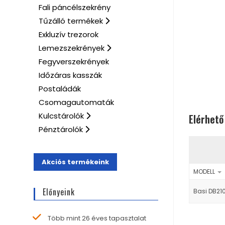
Fali páncélszekrény
Tűzálló termékek
Exkluzív trezorok
Lemezszekrények
Fegyverszekrények
Időzáras kasszák
Postaládák
Csomagautomaták
Kulcstárolók
Elérhető
Pénztárolók
Akciós termékeink
MODELL
Előnyeink
Basi DB21
Több mint 26 éves tapasztalat