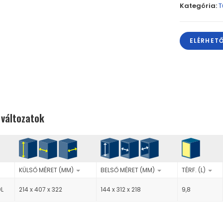
Kategória:
T
ELÉRHET
 változatok
KÜLSŐ MÉRET (MM)
BELSŐ MÉRET (MM)
TÉRF. (L)
0L
214 x 407 x 322
144 x 312 x 218
9,8