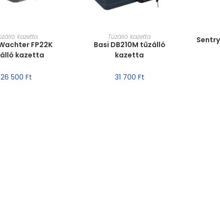
MÉ
T VÁLASZTÁSA
MÉRET VÁLASZTÁSA
űzálló kazetta
Tűzálló kazetta
Sentry
 Wachter FP22K
Basi DB210M tűzálló
álló kazetta
kazetta
26 500
Ft
31 700
Ft