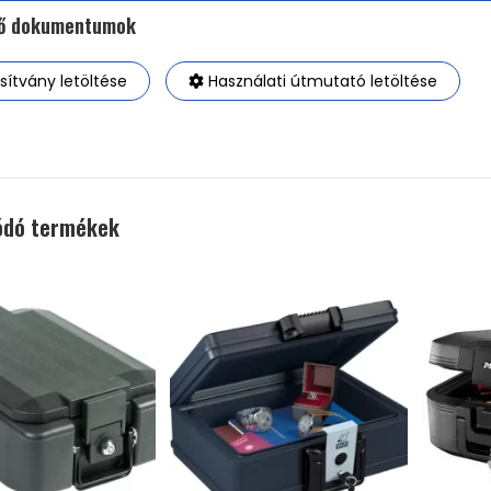
tő dokumentumok
ítvány letöltése
Használati útmutató letöltése
ódó termékek