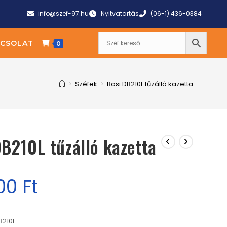
info@szef-97.hu
Nyitvatartás
(06-1) 436-0384
CSOLAT
0
>
Széfek
>
Basi DB210L tűzálló kazetta
DB210L tűzálló kazetta
00
Ft
B210L