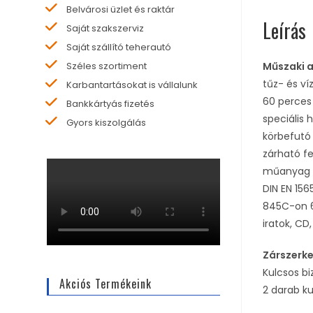
Belvárosi üzlet és raktár
Leírás
Saját szakszerviz
Saját szállító teherautó
Műszaki 
Széles szortiment
tűz- és ví
Karbantartásokat is vállalunk
60 perces
Bankkártyás fizetés
speciális 
Gyors kiszolgálás
körbefutó
zárható fe
műanyag 
DIN EN 156
845C-on 6
iratok, C
Zárszerk
Kulcsos bi
Akciós Termékeink
2 darab ku