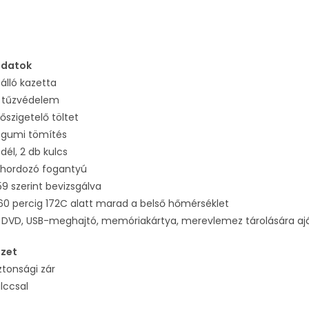
adatok
zálló kazetta
 tűzvédelem
hőszigetelő töltet
 gumi tömítés
dél, 2 db kulcs
hordozó fogantyú
59 szerint bevizsgálva
0 percig 172C alatt marad a belső hőmérséklet
D, DVD, USB-meghajtó, memóriakártya, merevlemez tárolására aj
ezet
ztonsági zár
lccsal