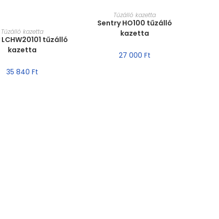
MÉRET VÁLASZTÁSA
Tűzálló kazetta
Sentry HO100 tűzálló
RET VÁLASZTÁSA
Tűzálló kazetta
kazetta
 LCHW20101 tűzálló
kazetta
27 000
Ft
35 840
Ft