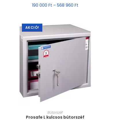
190 000
Ft
–
568 960
Ft
AKCIÓ!
MÉRET VÁLASZTÁSA
Bútorszéf
Prosafe L kulcsos bútorszéf