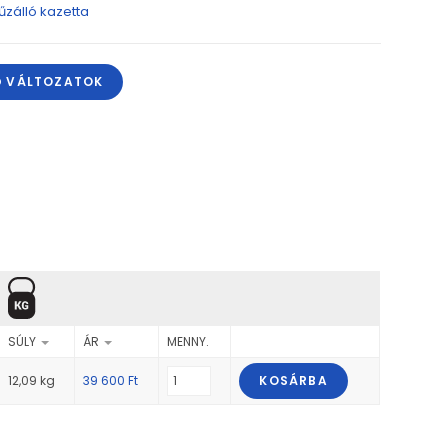
űzálló kazetta
Ő VÁLTOZATOK
SÚLY
ÁR
MENNY.
12,09 kg
39 600
Ft
KOSÁRBA