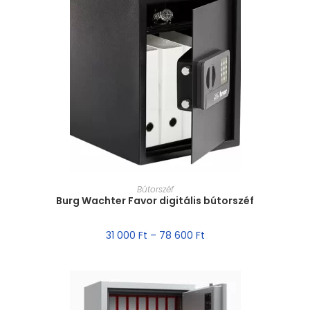
MÉRET VÁLASZTÁSA
Bútorszéf
Burg Wachter Favor digitális bútorszéf
31 000
Ft
–
78 600
Ft