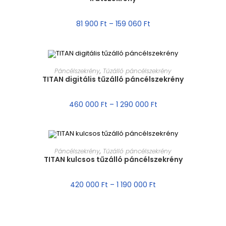
AKCIÓ!
81 900
Ft
–
159 060
Ft
MÉRET VÁLASZTÁSA
Páncélszekrény
,
Tűzálló páncélszekrény
TITAN digitális tűzálló páncélszekrény
AKCIÓ!
460 000
Ft
–
1 290 000
Ft
MÉRET VÁLASZTÁSA
Páncélszekrény
,
Tűzálló páncélszekrény
TITAN kulcsos tűzálló páncélszekrény
AKCIÓ!
420 000
Ft
–
1 190 000
Ft