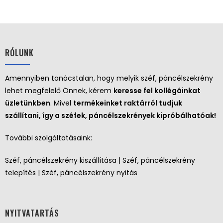
RÓLUNK
Amennyiben tanácstalan, hogy melyik széf, páncélszekrény
lehet megfelelő Önnek, kérem
keresse fel kollégáinkat
üzletünkben
. Mivel
termékeinket raktárról tudjuk
szállítani, így a széfek, páncélszekrények kipróbálhatóak!
További szolgáltatásaink:
Széf, páncélszekrény kiszállítása | Széf, páncélszekrény
telepítés | Széf, páncélszekrény nyitás
NYITVATARTÁS