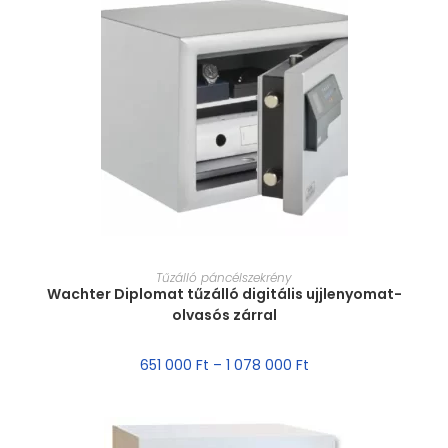
MÉRET VÁLASZTÁSA
Tűzálló páncélszekrény
Wachter Diplomat tűzálló digitális ujjlenyomat-
olvasós zárral
651 000
Ft
–
1 078 000
Ft