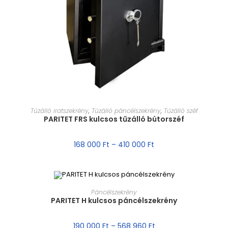
MÉRET VÁLASZTÁSA
Tűzálló iratszekrény
,
Tűzálló páncélszekrény
,
Tűzálló széf
PARITET FRS kulcsos tűzálló bútorszéf
168 000
Ft
–
410 000
Ft
MÉRET VÁLASZTÁSA
Páncélszekrény
PARITET H kulcsos páncélszekrény
AKCIÓ!
190 000
Ft
–
568 960
Ft