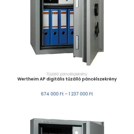
MÉRET VÁLASZTÁSA
Tűzálló páncélszekrény
Wertheim AP digitális tűzálló páncélszekrény
674 000
Ft
–
1 237 000
Ft