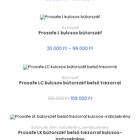
MÉRET VÁLASZTÁSA
Bútorszéf
Prosafe L kulcsos bútorszéf
AKCIÓ!
20 000
Ft
–
99 000
Ft
MÉRET VÁLASZTÁSA
Bútorszéf
Prosafe LC kulcsos bútorszéf belső trezorral
AKCIÓ!
139 000
Ft
109 000
Ft
MÉRET VÁLASZTÁSA
Bútorszéf
,
Fém iratszekrény
,
Lemezszekrény
Prosafe LK bútorszéf belső trezorral kulcsos-
iratszekrény