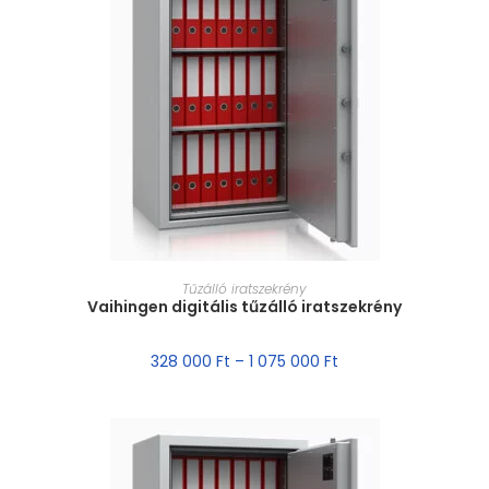
MÉRET VÁLASZTÁSA
Tűzálló iratszekrény
Vaihingen digitális tűzálló iratszekrény
328 000
Ft
–
1 075 000
Ft