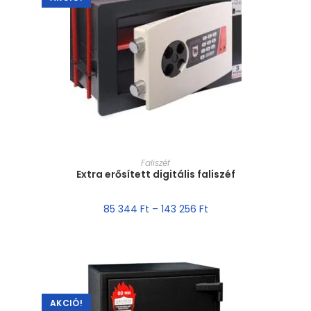
MÉRET VÁLASZTÁSA
Faliszéf
Extra erősített digitális faliszéf
85 344
Ft
–
143 256
Ft
AKCIÓ!