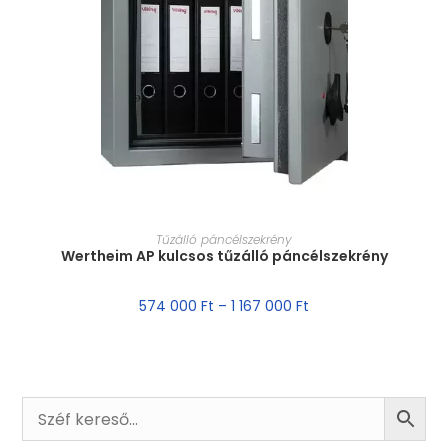
MÉRET VÁLASZTÁSA
Tűzálló páncélszekrény
Wertheim AP kulcsos tűzálló páncélszekrény
574 000
Ft
–
1 167 000
Ft