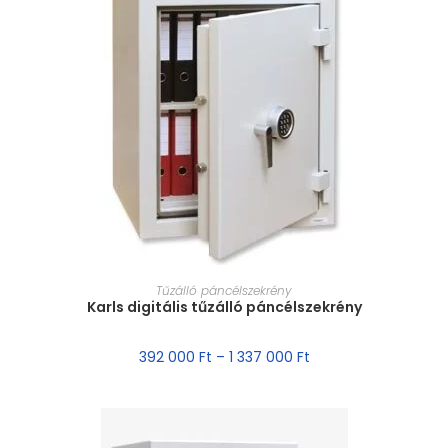
MÉRET VÁLASZTÁSA
Tűzálló páncélszekrény
Karls digitális tűzálló páncélszekrény
392 000
Ft
–
1 337 000
Ft