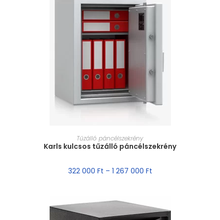
MÉRET VÁLASZTÁSA
Tűzálló páncélszekrény
Karls kulcsos tűzálló páncélszekrény
322 000
Ft
–
1 267 000
Ft