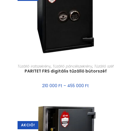
MÉRET VÁLASZTÁSA
Tűzálló iratszekrény
,
Tűzálló páncélszekrény
,
Tűzálló széf
PARITET FRS digitális tűzálló bútorszéf
210 000
Ft
–
455 000
Ft
AKCIÓ!