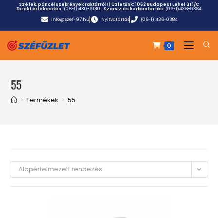
Széfek, páncélszekrények raktárról! | Üzletünk:
1062 Budapest Lehel út 1/C
Direkt értékesítés:
(06-1) 430-1930
|
Szerviz és karbantartás:
(06-1)436-0384
info@szef-97.hu
Nyitvatartás
(06-1) 436-0384
0
55
>
Termékek
>
55
Alapértelmezett rendezés