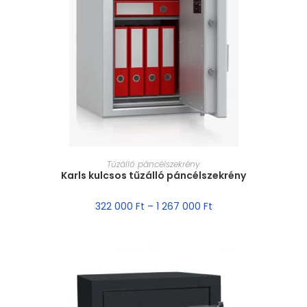
MÉRET VÁLASZTÁSA
Tűzálló páncélszekrény
Karls kulcsos tűzálló páncélszekrény
322 000
Ft
–
1 267 000
Ft