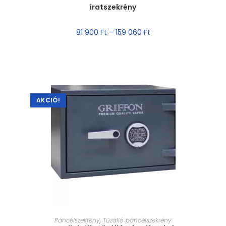
iratszekrény
81 900
Ft
–
159 060
Ft
AKCIÓ!
MÉRET VÁLASZTÁSA
Páncélszekrény
,
Tűzálló páncélszekrény