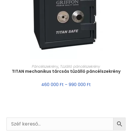
MÉRET VÁLASZTÁSA
Páncélszekrény
,
Tűzálló páncélszekrény
TITAN mechanikus tárcsás tűzálló páncélszekrény
460 000
Ft
–
990 000
Ft