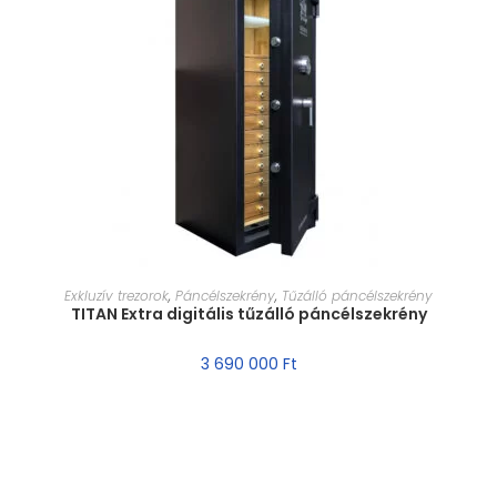
MÉRET VÁLASZTÁSA
Exkluzív trezorok
,
Páncélszekrény
,
Tűzálló páncélszekrény
TITAN Extra digitális tűzálló páncélszekrény
3 690 000
Ft