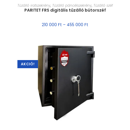
MÉRET VÁLASZTÁSA
Tűzálló iratszekrény
,
Tűzálló páncélszekrény
,
Tűzálló széf
PARITET FRS digitális tűzálló bútorszéf
210 000
Ft
–
455 000
Ft
AKCIÓ!