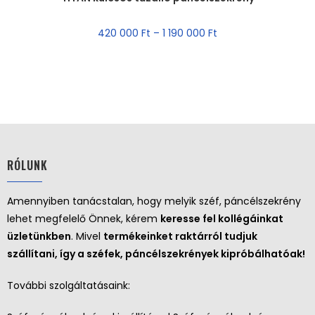
420 000
Ft
–
1 190 000
Ft
RÓLUNK
Amennyiben tanácstalan, hogy melyik széf, páncélszekrény
lehet megfelelő Önnek, kérem
keresse fel kollégáinkat
üzletünkben
. Mivel
termékeinket raktárról tudjuk
szállítani, így a széfek, páncélszekrények kipróbálhatóak!
További szolgáltatásaink: