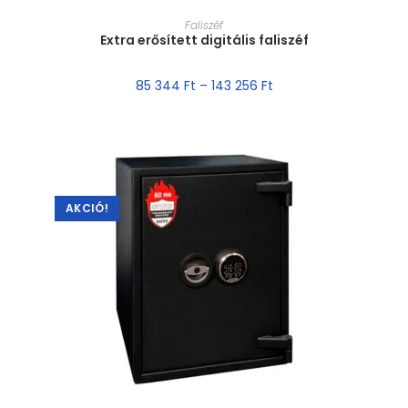
MÉRET VÁLASZTÁSA
Faliszéf
Extra erősített digitális faliszéf
85 344
Ft
–
143 256
Ft
AKCIÓ!