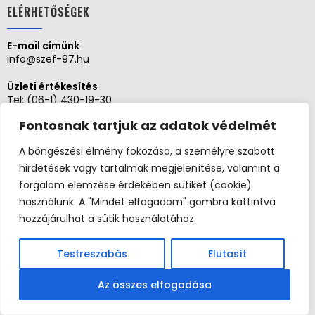
ELÉRHETŐSÉGEK
E-mail címünk
info@szef-97.hu
Üzleti értékesítés
Tel:
(06-1) 430-19-30
Fontosnak tartjuk az adatok védelmét
Direkt értékesítés
Tel:
(06-1) 436-0384
A böngészési élmény fokozása, a személyre szabott
Tel:
(06-1) 430-1930
hirdetések vagy tartalmak megjelenítése, valamint a
Adminisztráció, Pénzügy
forgalom elemzése érdekében sütiket (cookie)
Tel:
(06-1) 430-1930
használunk. A "Mindet elfogadom" gombra kattintva
hozzájárulhat a sütik használatához.
Szerviz és karbantartás
Tel: (06-20)3268654
Tel: (06-1) 436-0384
Testreszabás
Elutasít
Az összes elfogadása