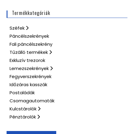
Termékkategóriák
Széfek
Páncélszekrények
Fali páncélszekrény
Tűzálló termékek
Exkluzív trezorok
Lemezszekrények
Fegyverszekrények
Időzáras kasszák
Postaládák
Csomagautomaták
Kulcstárolók
Pénztárolók