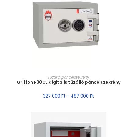
MÉRET VÁLASZTÁSA
Tűzálló páncélszekrény
Griffon F30CL digitális tűzálló páncélszekrény
327 000
Ft
–
487 000
Ft