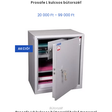
Prosafe L kulcsos bútorszéf
20 000
Ft
–
99 000
Ft
AKCIÓ!
MÉRET VÁLASZTÁSA
Bútorszéf