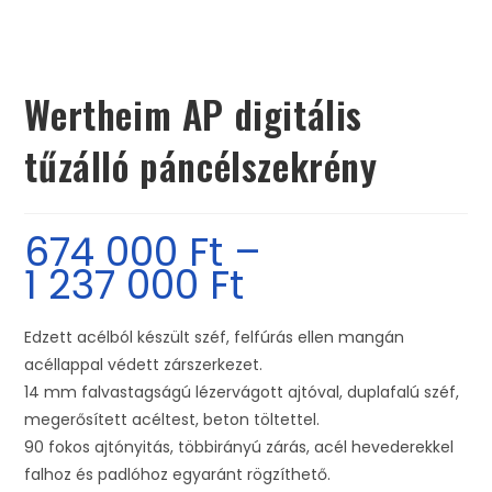
Wertheim AP digitális
tűzálló páncélszekrény
674 000
Ft
–
1 237 000
Ft
Edzett acélból készült széf, felfúrás ellen mangán
acéllappal védett zárszerkezet.
14 mm falvastagságú lézervágott ajtóval, duplafalú széf,
megerősített acéltest,
beton töltettel.
90 fokos ajtónyitás, többirányú zárás, acél hevederekkel
falhoz és padlóhoz egyaránt rögzíthető.