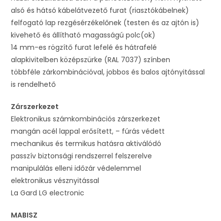
alsó és hátsó kábelátvezető furat (riasztókábelnek)
felfogató lap rezgésérzékelőnek (testen és az ajtón is)
kivehető és állítható magasságú polc(ok)
14 mm-es rögzítő furat lefelé és hátrafelé
alapkivitelben középszürke (RAL 7037) színben
többféle zárkombinációval, jobbos és balos ajtónyitással
is rendelhető
Zárszerkezet
Elektronikus számkombinációs zárszerkezet
mangán acél lappal erősített, – fúrás védett
mechanikus és termikus hatásra aktiválódó
passzív biztonsági rendszerrel felszerelve
manipulálás elleni időzár védelemmel
elektronikus vésznyitással
La Gard LG electronic
MABISZ