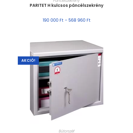
Páncélszekrény
PARITET H kulcsos páncélszekrény
190 000
Ft
–
568 960
Ft
AKCIÓ!
MÉRET VÁLASZTÁSA
Bútorszéf