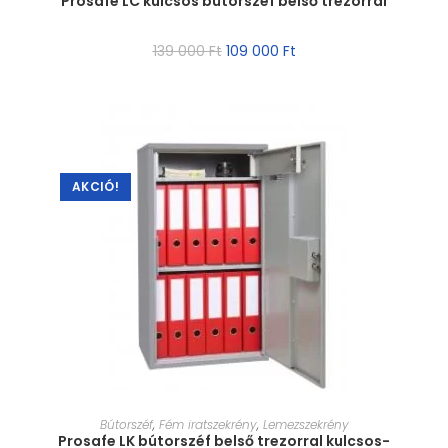
Prosafe LC kulcsos bútorszéf belső trezorral
139 000
Ft
109 000
Ft
AKCIÓ!
MÉRET VÁLASZTÁSA
Bútorszéf
,
Fém iratszekrény
,
Lemezszekrény
Prosafe LK bútorszéf belső trezorral kulcsos-