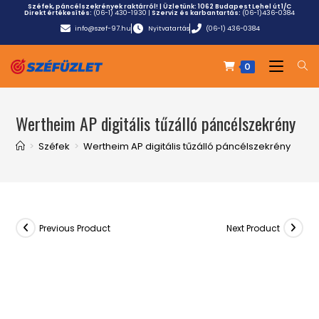
Széfek, páncélszekrények raktárról! | Üzletünk:
1062 Budapest Lehel út 1/C
Direkt értékesítés:
(06-1) 430-1930
|
Szerviz és karbantartás:
(06-1)436-0384
info@szef-97.hu
Nyitvatartás
(06-1) 436-0384
0
Wertheim AP digitális tűzálló páncélszekrény
>
Széfek
>
Wertheim AP digitális tűzálló páncélszekrény
Previous Product
Next Product