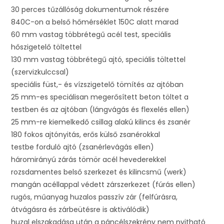
30 perces tűzállóság dokumentumok részére
840C-on a belső hőmérséklet 150C alatt marad
60 mm vastag többrétegű acél test, speciális
hőszigetelő töltettel
130 mm vastag többrétegű ajtó, speciális töltettel
(szervizkulccsal)
speciális füst,- és vízszigetelő tömítés az ajtóban
25 mm-es speciálisan megerősített beton töltet a
testben és az ajtóban (lángvágás és flexelés ellen)
25 mm-re kiemelkedő csillag alakú kilincs és zsanér
180 fokos ajtónyitás, erős külső zsanérokkal
testbe forduló ajtó (zsanérlevágás ellen)
háromirányú zárás tömör acél hevederekkel
rozsdamentes belső szerkezet és kilincsmű (werk)
mangán acéllappal védett zárszerkezet (fúrás ellen)
rugós, műanyag huzalos passzív zár (felfúrásra,
átvágásra és zárbeütésre is aktiválódik)
huzal elszakadása után a páncélszekrény nem nyitható