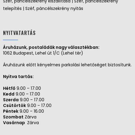
Széf, páncélszekrény kiszállítása | Széf, páncélszekrény
telepítés | Széf, páncélszekrény nyitás
NYITVATARTÁS
Áruházunk, postaládák nagy választékban:
1062 Budapest, Lehel út 1/C (Lehel tér)
Áruházunk előtt kényelmes parkolási lehetőséget biztosítunk.
Nyitva tartás:
Hétfő
9.00 – 17.00
Kedd
9.00 – 17.00
Szerda
9.00 – 17.00
Csütörtök
9.00 – 17.00
Péntek
9.00 – 16.00
Szombat
Zárva
Vasárnap
Zárva