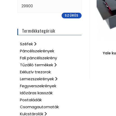
SZŰRÉS
Termékkategóriák
Széfek
MÉRE
Páncélszekrények
Yale k
Fali páncélszekrény
Tűzálló termékek
Exkluzív trezorok
Lemezszekrények
Fegyverszekrények
Időzáras kasszák
Postaládák
Csomagautomaták
Kulcstárolók