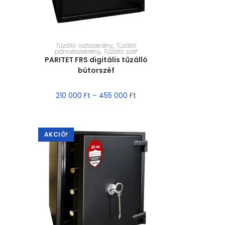
MÉRET VÁLASZTÁSA
Tűzálló iratszekrény
,
Tűzálló
páncélszekrény
,
Tűzálló széf
PARITET FRS digitális tűzálló
bútorszéf
210 000
Ft
–
455 000
Ft
AKCIÓ!