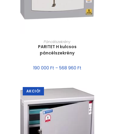
MÉRET VÁLASZTÁSA
Páncélszekrény
PARITET H kulcsos
páncélszekrény
190 000
Ft
–
568 960
Ft
AKCIÓ!