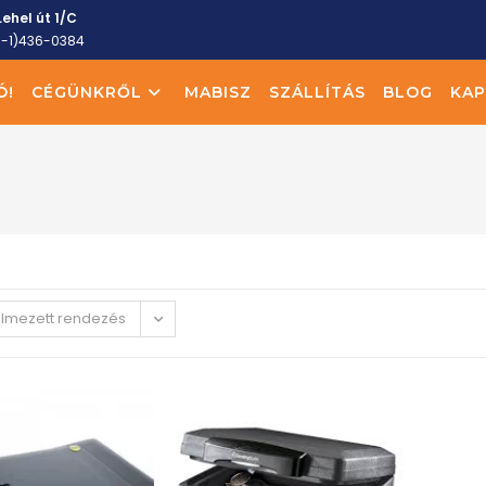
ehel út 1/C
6-1)436-0384
Ó!
CÉGÜNKRŐL
MABISZ
SZÁLLÍTÁS
BLOG
KAP
elmezett rendezés