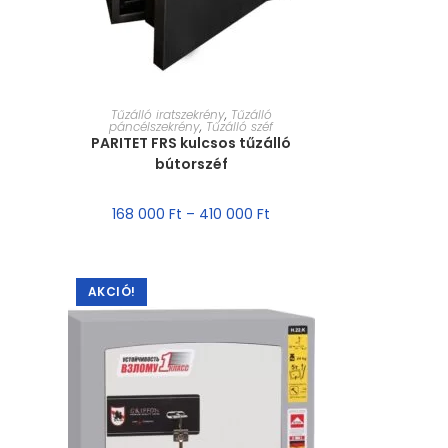
MÉRET VÁLASZTÁSA
Tűzálló iratszekrény
,
Tűzálló
páncélszekrény
,
Tűzálló széf
PARITET FRS kulcsos tűzálló
bútorszéf
168 000
Ft
–
410 000
Ft
AKCIÓ!