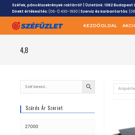
Széfek, páncélszekrények raktárról! | Üzletünk:
1062 Budapest L
Direkt értékesítés:
(06-1) 430-1930
|
Szerviz és karbantartás:
(0
KEZDŐOLDAL
AKCI
4,8
Alapért
Szűrés Ár Szerint