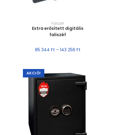
MÉRET VÁLASZTÁSA
Faliszéf
Extra erősített digitális
faliszéf
85 344
Ft
–
143 256
Ft
AKCIÓ!