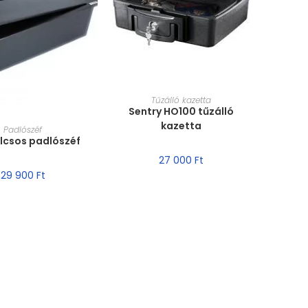
MÉRET VÁLASZTÁSA
Tűzálló kazetta
Sentry HO100 tűzálló
kazetta
T VÁLASZTÁSA
Padlószéf
ulcsos padlószéf
27 000
Ft
29 900
Ft