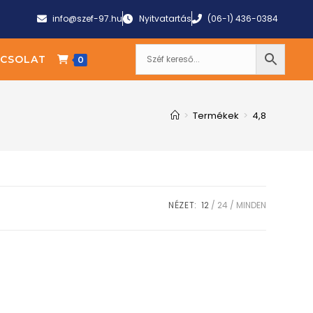
info@szef-97.hu
Nyitvatartás
(06-1) 436-0384
CSOLAT
0
>
Termékek
>
4,8
NÉZET:
12
24
MINDEN