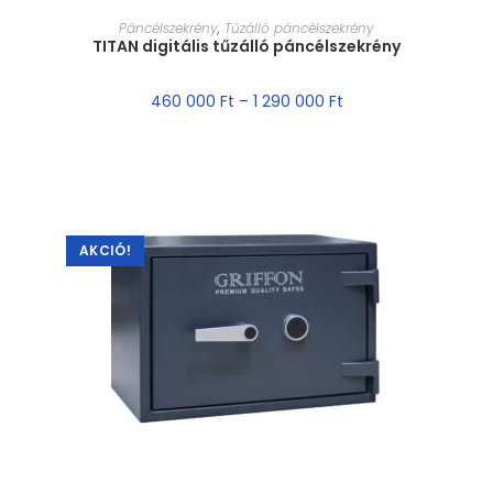
MÉRET VÁLASZTÁSA
Páncélszekrény
,
Tűzálló páncélszekrény
TITAN digitális tűzálló páncélszekrény
460 000
Ft
–
1 290 000
Ft
AKCIÓ!