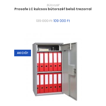
MÉRET VÁLASZTÁSA
Bútorszéf
Prosafe LC kulcsos bútorszéf belső trezorral
139 000
Ft
109 000
Ft
AKCIÓ!