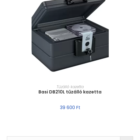
MÉRET VÁLASZTÁSA
Tűzálló kazetta
Basi DB210L tűzálló kazetta
39 600
Ft