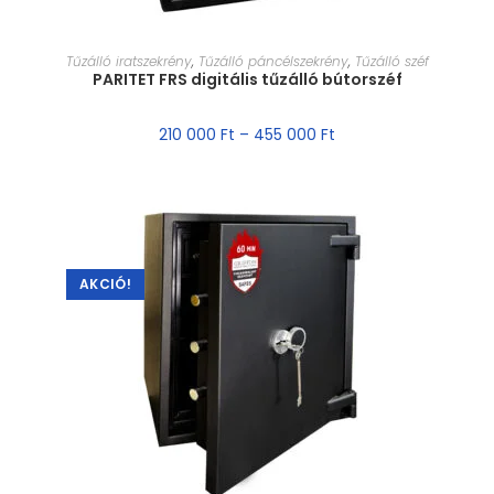
MÉRET VÁLASZTÁSA
Tűzálló iratszekrény
,
Tűzálló páncélszekrény
,
Tűzálló széf
PARITET FRS digitális tűzálló bútorszéf
210 000
Ft
–
455 000
Ft
AKCIÓ!