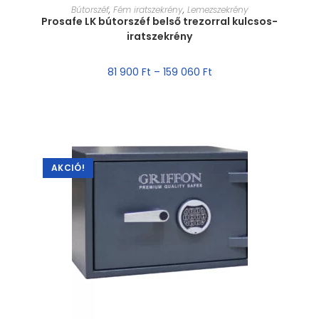
MÉRET VÁLASZTÁSA
Bútorszéf
,
Fém iratszekrény
,
Lemezszekrény
Prosafe LK bútorszéf belső trezorral kulcsos-
iratszekrény
81 900
Ft
–
159 060
Ft
AKCIÓ!