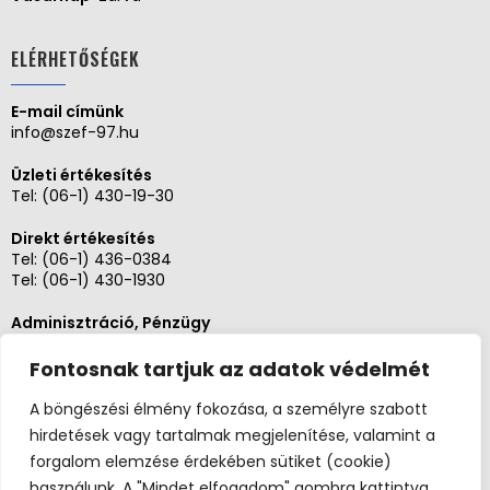
ELÉRHETŐSÉGEK
E-mail címünk
info@szef-97.hu
Üzleti értékesítés
Tel:
(06-1) 430-19-30
Direkt értékesítés
Tel:
(06-1) 436-0384
Tel:
(06-1) 430-1930
Adminisztráció, Pénzügy
Tel:
(06-1) 430-1930
Fontosnak tartjuk az adatok védelmét
Szerviz és karbantartás
Tel: (06-20)3268654
A böngészési élmény fokozása, a személyre szabott
Tel: (06-1) 436-0384
hirdetések vagy tartalmak megjelenítése, valamint a
forgalom elemzése érdekében sütiket (cookie)
használunk. A "Mindet elfogadom" gombra kattintva