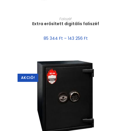
MÉRET VÁLASZTÁSA
Faliszéf
Extra erősített digitális faliszéf
85 344
Ft
–
143 256
Ft
AKCIÓ!