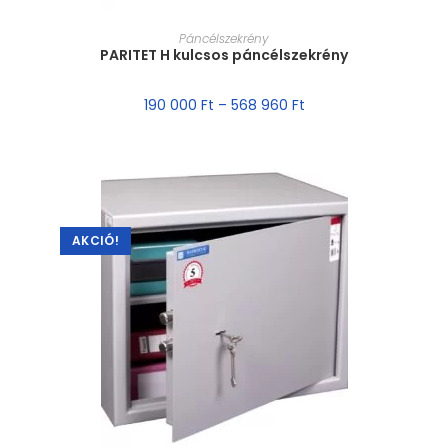
MÉRET VÁLASZTÁSA
Páncélszekrény
PARITET H kulcsos páncélszekrény
190 000
Ft
–
568 960
Ft
AKCIÓ!