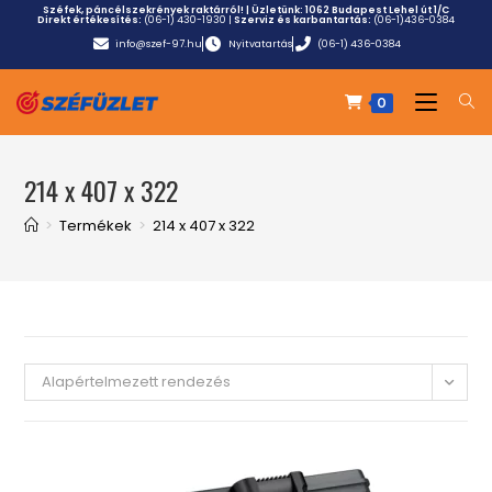
Széfek, páncélszekrények raktárról! | Üzletünk:
1062 Budapest Lehel út 1/C
Direkt értékesítés:
(06-1) 430-1930
|
Szerviz és karbantartás:
(06-1)436-0384
info@szef-97.hu
Nyitvatartás
(06-1) 436-0384
0
214 x 407 x 322
>
Termékek
>
214 x 407 x 322
Alapértelmezett rendezés