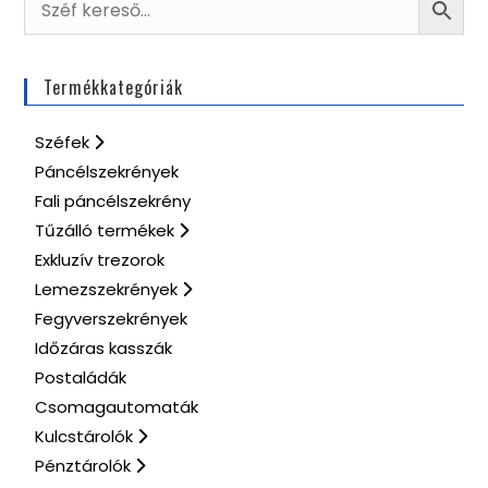
Termékkategóriák
Széfek
Páncélszekrények
Fali páncélszekrény
Tűzálló termékek
Exkluzív trezorok
Lemezszekrények
Fegyverszekrények
Időzáras kasszák
Postaládák
Csomagautomaták
Kulcstárolók
Pénztárolók