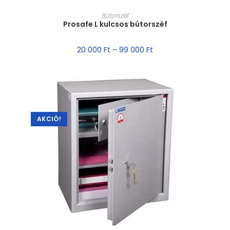
MÉRET VÁLASZTÁSA
Bútorszéf
Prosafe L kulcsos bútorszéf
20 000
Ft
–
99 000
Ft
AKCIÓ!