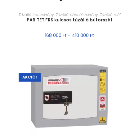
MÉRET VÁLASZTÁSA
Tűzálló iratszekrény
,
Tűzálló páncélszekrény
,
Tűzálló széf
PARITET FRS kulcsos tűzálló bútorszéf
168 000
Ft
–
410 000
Ft
AKCIÓ!