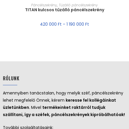
MÉRET VÁLASZTÁSA
Páncélszekrény
,
Tűzálló páncélszekrény
TITAN kulcsos tűzálló páncélszekrény
420 000
Ft
–
1 190 000
Ft
RÓLUNK
Amennyiben tanácstalan, hogy melyik széf, páncélszekrény
lehet megfelelő Önnek, kérem
keresse fel kollégáinkat
üzletünkben
. Mivel
termékeinket raktárról tudjuk
szállítani, így a széfek, páncélszekrények kipróbálhatóak!
További szolgáltatásaink: