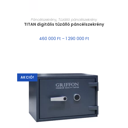
MÉRET VÁLASZTÁSA
Páncélszekrény
,
Tűzálló páncélszekrény
TITAN digitális tűzálló páncélszekrény
460 000
Ft
–
1 290 000
Ft
AKCIÓ!