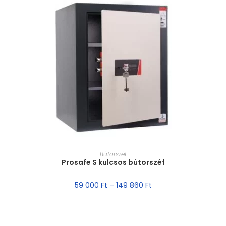
MÉRET VÁLASZTÁSA
Bútorszéf
Prosafe S kulcsos bútorszéf
59 000
Ft
–
149 860
Ft