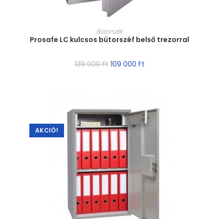
MÉRET VÁLASZTÁSA
Bútorszéf
Prosafe LC kulcsos bútorszéf belső trezorral
139 000
Ft
109 000
Ft
AKCIÓ!