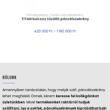
MÉRET VÁLASZTÁSA
Páncélszekrény
,
Tűzálló páncélszekrény
TITAN kulcsos tűzálló páncélszekrény
420 000
Ft
–
1 190 000
Ft
RÓLUNK
Amennyiben tanácstalan, hogy melyik széf, páncélszekrény
lehet megfelelő Önnek, kérem
keresse fel kollégáinkat
üzletünkben
. Mivel
termékeinket raktárról tudjuk
szállítani, így a széfek, páncélszekrények kipróbálhatóak!