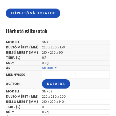
ELÉRHETŐ VÁLTOZATOK
Elérhető változatok
SMK01
220 x 280 x 150
210 x 270 x 90
6,7
9 kg
60 000
Ft
KOSÁRBA
SMK02
220 x 280 x 200
210 x 270 x 140
9
11 kg