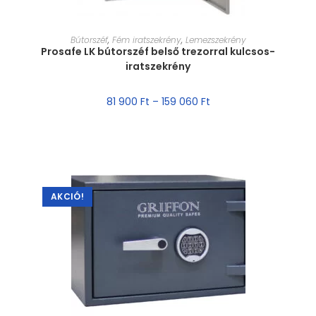
MÉRET VÁLASZTÁSA
Bútorszéf
,
Fém iratszekrény
,
Lemezszekrény
Prosafe LK bútorszéf belső trezorral kulcsos-
iratszekrény
81 900
Ft
–
159 060
Ft
AKCIÓ!