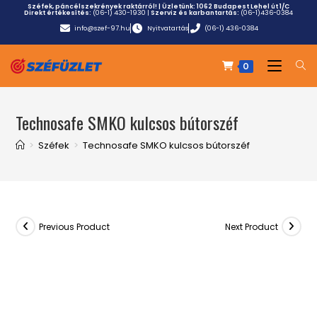
Széfek, páncélszekrények raktárról! | Üzletünk:
1062 Budapest Lehel út 1/C
Direkt értékesítés:
(06-1) 430-1930
|
Szerviz és karbantartás:
(06-1)436-0384
info@szef-97.hu
Nyitvatartás
(06-1) 436-0384
0
Technosafe SMKO kulcsos bútorszéf
>
Széfek
>
Technosafe SMKO kulcsos bútorszéf
Previous Product
Next Product