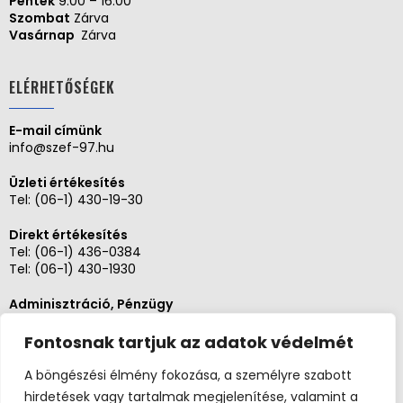
Péntek
9.00 – 16.00
Szombat
Zárva
Vasárnap
Zárva
ELÉRHETŐSÉGEK
E-mail címünk
info@szef-97.hu
Üzleti értékesítés
Tel:
(06-1) 430-19-30
Direkt értékesítés
Tel:
(06-1) 436-0384
Tel:
(06-1) 430-1930
Adminisztráció, Pénzügy
Tel:
(06-1) 430-1930
Fontosnak tartjuk az adatok védelmét
Szerviz és karbantartás
Tel: (06-20)3268654
A böngészési élmény fokozása, a személyre szabott
Tel: (06-1) 436-0384
hirdetések vagy tartalmak megjelenítése, valamint a