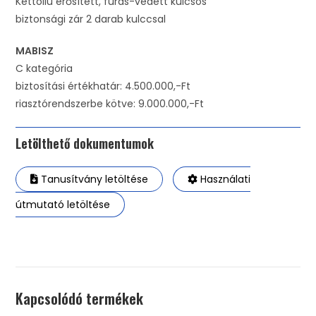
Kéttollú erősített, fúrás-védett kulcsos
biztonsági zár 2 darab kulccsal
MABISZ
C kategória
biztosítási értékhatár: 4.500.000,-Ft
riasztórendszerbe kötve: 9.000.000,-Ft
Letölthető dokumentumok
Tanusítvány letöltése
Használati
útmutató letöltése
Kapcsolódó termékek