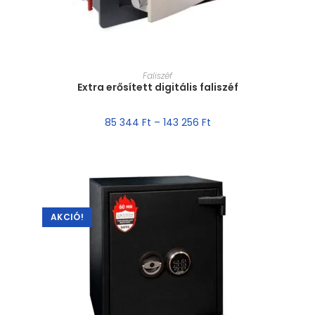
MÉRET VÁLASZTÁSA
Faliszéf
Extra erősített digitális faliszéf
85 344
Ft
–
143 256
Ft
AKCIÓ!