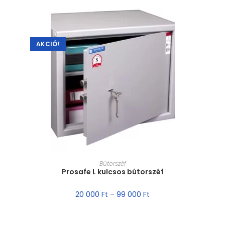
AKCIÓ!
MÉRET VÁLASZTÁSA
Bútorszéf
Prosafe L kulcsos bútorszéf
20 000
Ft
–
99 000
Ft