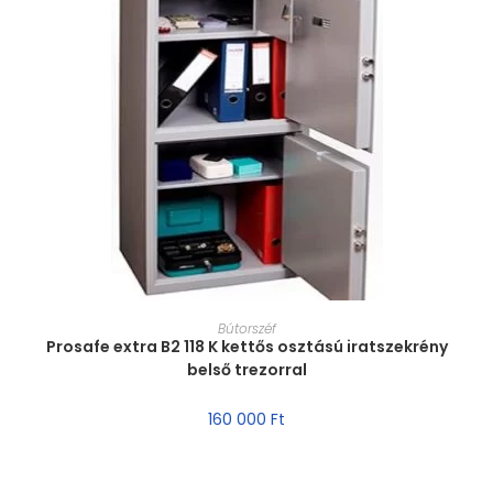
MÉRET VÁLASZTÁSA
Bútorszéf
Prosafe extra B2 118 K kettős osztású iratszekrény
belső trezorral
160 000
Ft