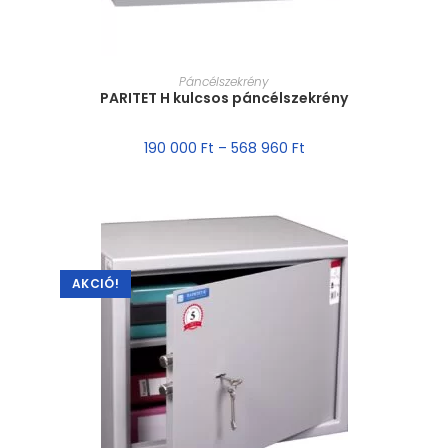
MÉRET VÁLASZTÁSA
Páncélszekrény
PARITET H kulcsos páncélszekrény
190 000
Ft
–
568 960
Ft
AKCIÓ!