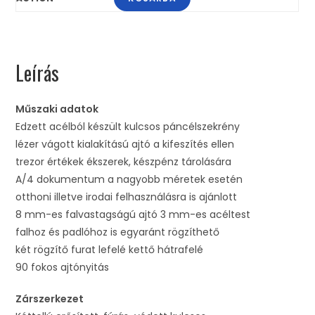
Leírás
Műszaki adatok
Edzett acélból készült kulcsos páncélszekrény
lézer vágott kialakítású ajtó a kifeszítés ellen
trezor értékek ékszerek, készpénz tárolására
A/4 dokumentum a nagyobb méretek esetén
otthoni illetve irodai felhasználásra is ajánlott
8 mm-es falvastagságú ajtó 3 mm-es acéltest
falhoz és padlóhoz is egyaránt rögzíthető
két rögzítő furat lefelé kettő hátrafelé
90 fokos ajtónyitás
Zárszerkezet