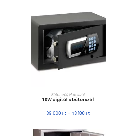
MÉRET VÁLASZTÁSA
Bútorszéf
,
Hotelszéf
TSW digitális bútorszéf
39 000
Ft
–
43 180
Ft