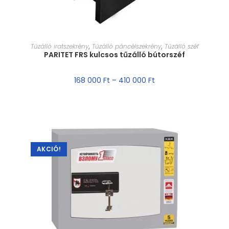
MÉRET VÁLASZTÁSA
Tűzálló iratszekrény
,
Tűzálló páncélszekrény
,
Tűzálló széf
PARITET FRS kulcsos tűzálló bútorszéf
168 000
Ft
–
410 000
Ft
AKCIÓ!