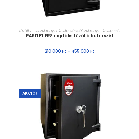
MÉRET VÁLASZTÁSA
Tűzálló iratszekrény
,
Tűzálló páncélszekrény
,
Tűzálló széf
PARITET FRS digitális tűzálló bútorszéf
210 000
Ft
–
455 000
Ft
AKCIÓ!