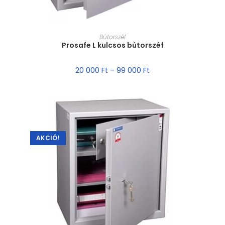
MÉRET VÁLASZTÁSA
Bútorszéf
Prosafe L kulcsos bútorszéf
20 000
Ft
–
99 000
Ft
AKCIÓ!