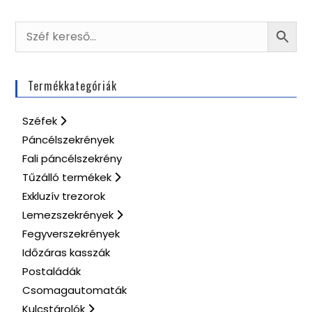
Termékkategóriák
Széfek
Páncélszekrények
Fali páncélszekrény
Tűzálló termékek
Exkluzív trezorok
Lemezszekrények
Fegyverszekrények
Időzáras kasszák
Postaládák
Csomagautomaták
Kulcstárolók