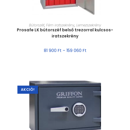
MÉRET VÁLASZTÁSA
Bútorszéf
,
Fém iratszekrény
,
Lemezszekrény
Prosafe LK bútorszéf belső trezorral kulcsos-
iratszekrény
81 900
Ft
–
159 060
Ft
AKCIÓ!