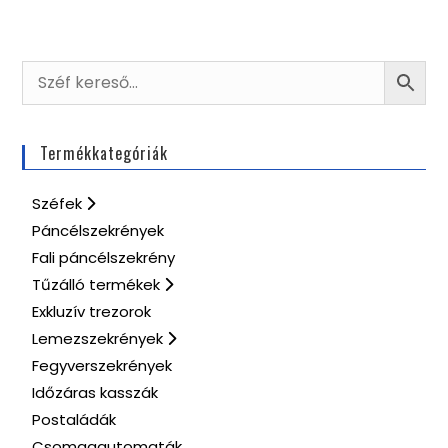
Termékkategóriák
Széfek
Páncélszekrények
Fali páncélszekrény
Tűzálló termékek
Exkluzív trezorok
Lemezszekrények
Fegyverszekrények
Időzáras kasszák
Postaládák
Csomagautomaták