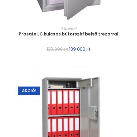
MÉRET VÁLASZTÁSA
Bútorszéf
Prosafe LC kulcsos bútorszéf belső trezorral
139 000
Ft
109 000
Ft
AKCIÓ!