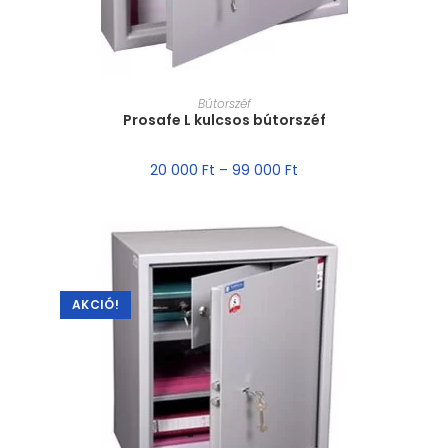
MÉRET VÁLASZTÁSA
Bútorszéf
Prosafe L kulcsos bútorszéf
20 000
Ft
–
99 000
Ft
AKCIÓ!