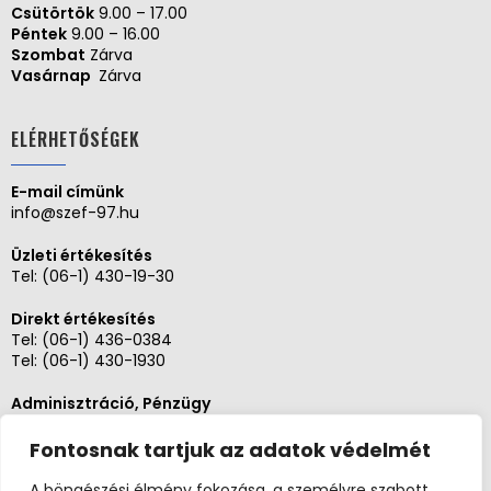
Csütörtök
9.00 – 17.00
Péntek
9.00 – 16.00
Szombat
Zárva
Vasárnap
Zárva
ELÉRHETŐSÉGEK
E-mail címünk
info@szef-97.hu
Üzleti értékesítés
Tel:
(06-1) 430-19-30
Direkt értékesítés
Tel:
(06-1) 436-0384
Tel:
(06-1) 430-1930
Adminisztráció, Pénzügy
Tel:
(06-1) 430-1930
Fontosnak tartjuk az adatok védelmét
Szerviz és karbantartás
Tel: (06-20)3268654
A böngészési élmény fokozása, a személyre szabott