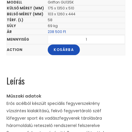
Griffon GU135K
175 x 1350 x 510
103 x 1260 x 444
58
69 kg
238 500
Ft
KOSÁRBA
Leírás
Műszaki adatok
Erős acélból készült speciális fegyverszekrény
vízszintes kialakítású, fekvő fegyvertároló széf
lőfegyver sport és vadászfegyverek tárolására
háromoldalú reteszelő rendszerrel felszerelve