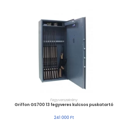
MÉRET VÁLASZTÁSA
Fegyverszekrény
Griffon GS700 13 fegyveres kulcsos puskatartó
241 000
Ft