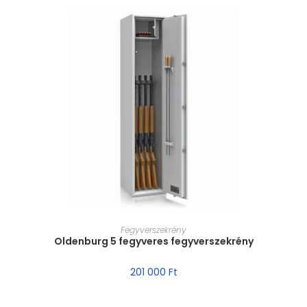
MÉRET VÁLASZTÁSA
Fegyverszekrény
Oldenburg 5 fegyveres fegyverszekrény
201 000
Ft