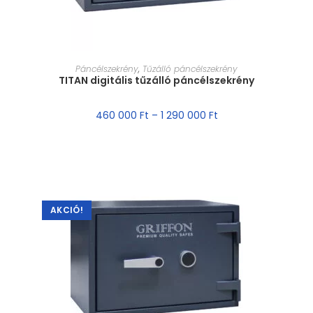
MÉRET VÁLASZTÁSA
Páncélszekrény
,
Tűzálló páncélszekrény
TITAN digitális tűzálló páncélszekrény
460 000
Ft
–
1 290 000
Ft
AKCIÓ!