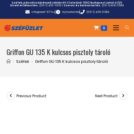
Széfek, páncélszekrények raktárról! | Üzletünk:
1062 Budapest Lehel út 1/C
Direkt értékesítés:
(06-1) 430-1930
|
Szerviz és karbantartás:
(06-1)436-0384
info@szef-97.hu
Nyitvatartás
(06-1) 436-0384
0
Griffon GU 135 K kulcsos pisztoly tároló
>
Széfek
>
Griffon GU 135 K kulcsos pisztoly tároló
Previous Product
Next Product