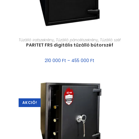
MÉRET VÁLASZTÁSA
Tűzálló iratszekrény
,
Tűzálló páncélszekrény
,
Tűzálló széf
PARITET FRS digitális tűzálló bútorszéf
210 000
Ft
–
455 000
Ft
AKCIÓ!