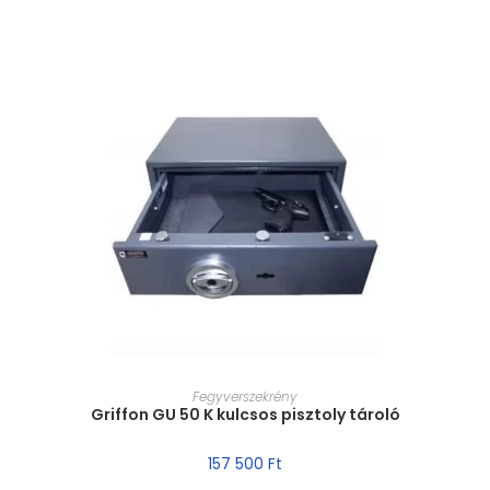
MÉRET VÁLASZTÁSA
Fegyverszekrény
Griffon GU 50 K kulcsos pisztoly tároló
157 500
Ft