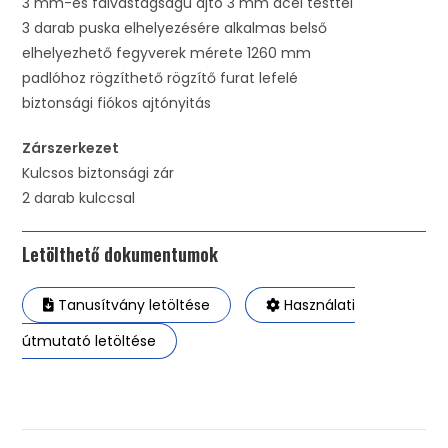
3 mm-es falvastagságú ajtó 3 mm acél testtel
3 darab puska elhelyezésére alkalmas belső
elhelyezhető fegyverek mérete 1260 mm
padlóhoz rögzíthető rögzítő furat lefelé
biztonsági fiókos ajtónyitás
Zárszerkezet
Kulcsos biztonsági zár
2 darab kulccsal
Letölthető dokumentumok
Tanusítvány letöltése
Használati
útmutató letöltése