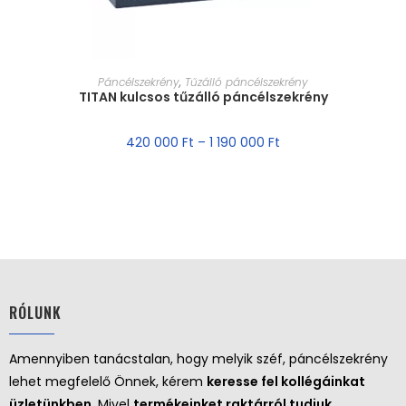
MÉRET VÁLASZTÁSA
Páncélszekrény
,
Tűzálló páncélszekrény
TITAN kulcsos tűzálló páncélszekrény
420 000
Ft
–
1 190 000
Ft
RÓLUNK
Amennyiben tanácstalan, hogy melyik széf, páncélszekrény
lehet megfelelő Önnek, kérem
keresse fel kollégáinkat
üzletünkben
. Mivel
termékeinket raktárról tudjuk