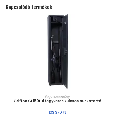
Kapcsolódó termékek
MÉRET VÁLASZTÁSA
Fegyverszekrény
Griffon GL150L 4 fegyveres kulcsos puskatartó
103 370
Ft