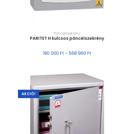
MÉRET VÁLASZTÁSA
Páncélszekrény
PARITET H kulcsos páncélszekrény
190 000
Ft
–
568 960
Ft
AKCIÓ!