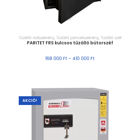
MÉRET VÁLASZTÁSA
Tűzálló iratszekrény
,
Tűzálló páncélszekrény
,
Tűzálló széf
PARITET FRS kulcsos tűzálló bútorszéf
168 000
Ft
–
410 000
Ft
AKCIÓ!