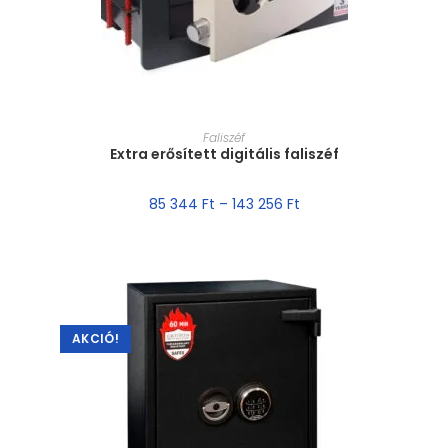
MÉRET VÁLASZTÁSA
Faliszéf
Extra erősített digitális faliszéf
85 344
Ft
–
143 256
Ft
AKCIÓ!