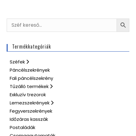
Termékkategóriák
Széfek
Páncélszekrények
Fali páncélszekrény
Tűzálló termékek
Exkluzív trezorok
Lemezszekrények
Fegyverszekrények
Időzáras kasszák
Postaládák
Csomagautomaták