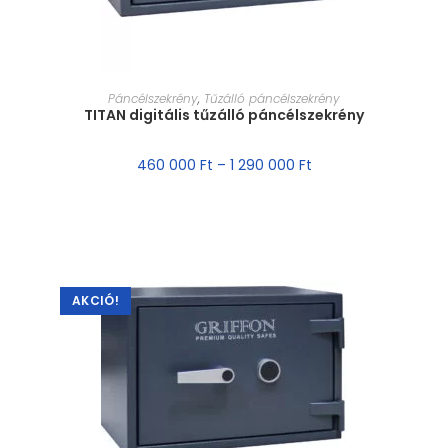
MÉRET VÁLASZTÁSA
Páncélszekrény
,
Tűzálló páncélszekrény
TITAN digitális tűzálló páncélszekrény
460 000
Ft
–
1 290 000
Ft
AKCIÓ!