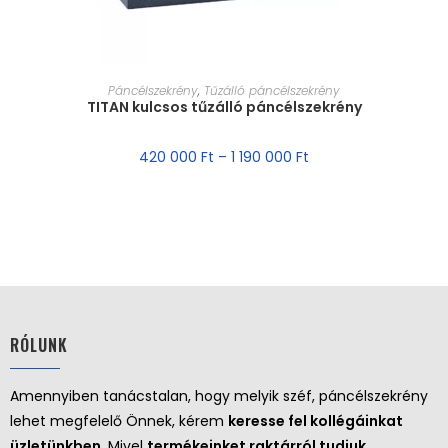
MÉRET VÁLASZTÁSA
Páncélszekrény
,
Tűzálló páncélszekrény
TITAN kulcsos tűzálló páncélszekrény
420 000
Ft
–
1 190 000
Ft
RÓLUNK
Amennyiben tanácstalan, hogy melyik széf, páncélszekrény
lehet megfelelő Önnek, kérem
keresse fel kollégáinkat
üzletünkben
. Mivel
termékeinket raktárról tudjuk