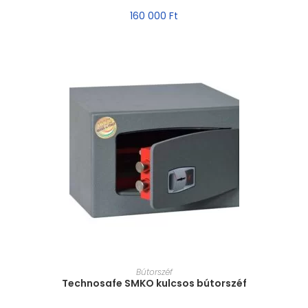
160 000
Ft
MÉRET VÁLASZTÁSA
Bútorszéf
Technosafe SMKO kulcsos bútorszéf