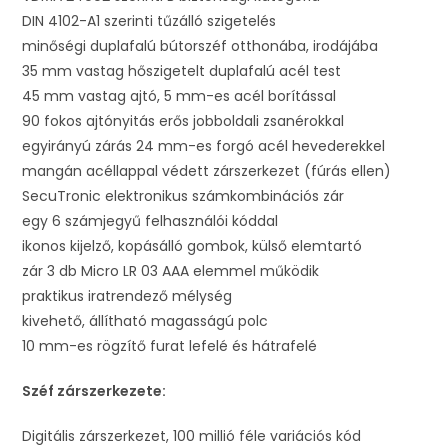
DIN 4102-A1 szerinti tűzálló szigetelés
minőségi duplafalú bútorszéf otthonába, irodájába
35 mm vastag hőszigetelt duplafalú acél test
45 mm vastag ajtó, 5 mm-es acél borítással
90 fokos ajtónyitás erős jobboldali zsanérokkal
egyirányú zárás 24 mm-es forgó acél hevederekkel
mangán acéllappal védett zárszerkezet (fúrás ellen)
SecuTronic elektronikus számkombinációs zár
egy 6 számjegyű felhasználói kóddal
ikonos kijelző, kopásálló gombok, külső elemtartó
zár 3 db Micro LR 03 AAA elemmel működik
praktikus iratrendező mélység
kivehető, állítható magasságú polc
10 mm-es rögzítő furat lefelé és hátrafelé
Széf zárszerkezete:
Digitális zárszerkezet, 100 millió féle variációs kód