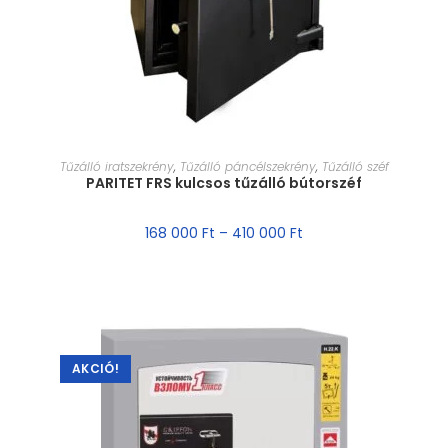
MÉRET VÁLASZTÁSA
Tűzálló iratszekrény
,
Tűzálló páncélszekrény
,
Tűzálló széf
PARITET FRS kulcsos tűzálló bútorszéf
168 000
Ft
–
410 000
Ft
AKCIÓ!