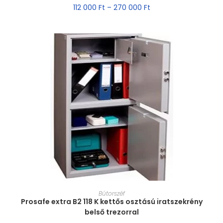
112 000
Ft
–
270 000
Ft
MÉRET VÁLASZTÁSA
Bútorszéf
Prosafe extra B2 118 K kettős osztású iratszekrény
belső trezorral