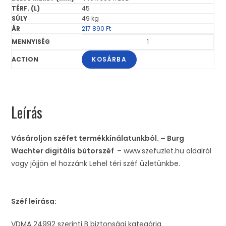
45
49 kg
217 890
Ft
KOSÁRBA
Leírás
Vásároljon széfet termékkínálatunkból. – Burg
Wachter digitális bútorszéf
– www.szefuzlet.hu oldalról
vagy jöjjön el hozzánk Lehel téri széf üzletünkbe.
Széf leírása:
VDMA 24992 szerinti B biztonsági kategória