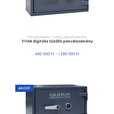
MÉRET VÁLASZTÁSA
Páncélszekrény
,
Tűzálló páncélszekrény
TITAN digitális tűzálló páncélszekrény
460 000
Ft
–
1 290 000
Ft
AKCIÓ!