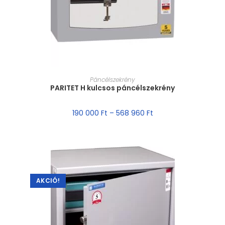
MÉRET VÁLASZTÁSA
Páncélszekrény
PARITET H kulcsos páncélszekrény
190 000
Ft
–
568 960
Ft
AKCIÓ!