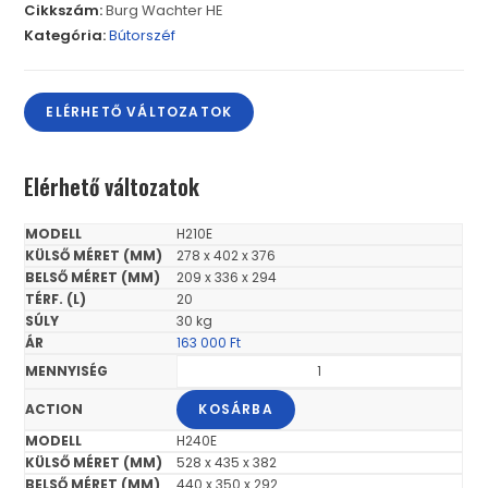
Cikkszám:
Burg Wachter HE
Kategória:
Bútorszéf
ELÉRHETŐ VÁLTOZATOK
Elérhető változatok
H210E
278 x 402 x 376
209 x 336 x 294
20
30 kg
163 000
Ft
KOSÁRBA
H240E
528 x 435 x 382
440 x 350 x 292