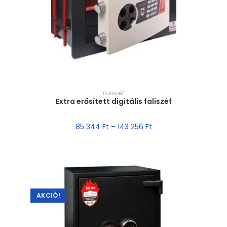
MÉRET VÁLASZTÁSA
Faliszéf
Extra erősített digitális faliszéf
85 344
Ft
–
143 256
Ft
AKCIÓ!