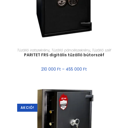
MÉRET VÁLASZTÁSA
Tűzálló iratszekrény
,
Tűzálló páncélszekrény
,
Tűzálló széf
PARITET FRS digitális tűzálló bútorszéf
210 000
Ft
–
455 000
Ft
AKCIÓ!