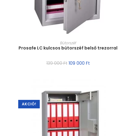
MÉRET VÁLASZTÁSA
Bútorszéf
Prosafe LC kulcsos bútorszéf belső trezorral
139 000
Ft
109 000
Ft
AKCIÓ!