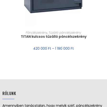
MÉRET VÁLASZTÁSA
Páncélszekrény
,
Tűzálló páncélszekrény
TITAN kulcsos tűzálló páncélszekrény
420 000
Ft
–
1 190 000
Ft
RÓLUNK
Amennyiben tanácstalan, hogy melyik széf, páncélszekrény