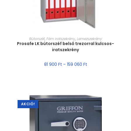
MÉRET VÁLASZTÁSA
Bútorszéf
,
Fém iratszekrény
,
Lemezszekrény
Prosafe LK bútorszéf belső trezorral kulcsos-
iratszekrény
81 900
Ft
–
159 060
Ft
AKCIÓ!