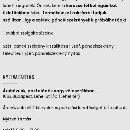
lehet megfelelő Önnek, kérem
keresse fel kollégáinkat
üzletünkben
. Mivel
termékeinket raktárról tudjuk
szállítani, így a széfek, páncélszekrények kipróbálhatóak!
További szolgáltatásaink:
Széf, páncélszekrény kiszállítása | Széf, páncélszekrény
telepítés | Széf, páncélszekrény nyitás
NYITVATARTÁS
Áruházunk, postaládák nagy választékban:
1062 Budapest, Lehel út 1/C (Lehel tér)
Áruházunk előtt kényelmes parkolási lehetőséget biztosítunk.
Nyitva tartás: