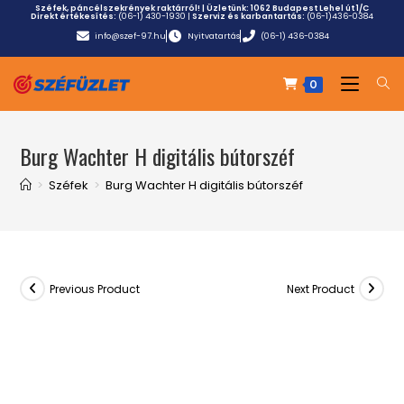
Széfek, páncélszekrények raktárról! | Üzletünk:
1062 Budapest Lehel út 1/C
Direkt értékesítés:
(06-1) 430-1930
|
Szerviz és karbantartás:
(06-1)436-0384
info@szef-97.hu
Nyitvatartás
(06-1) 436-0384
0
Burg Wachter H digitális bútorszéf
>
Széfek
>
Burg Wachter H digitális bútorszéf
Previous Product
Next Product