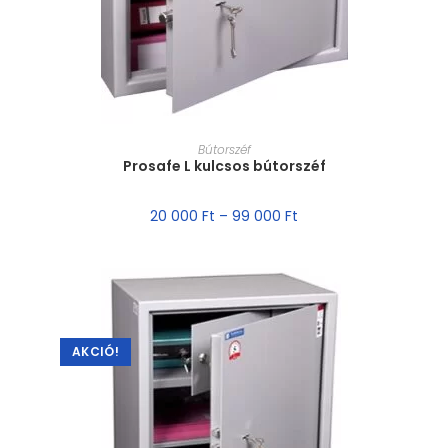
MÉRET VÁLASZTÁSA
Bútorszéf
Prosafe L kulcsos bútorszéf
20 000
Ft
–
99 000
Ft
AKCIÓ!