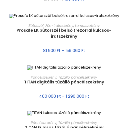
MÉRET VÁLASZTÁSA
Bútorszéf
,
Fém iratszekrény
,
Lemezszekrény
Prosafe LK bútorszéf belső trezorral kulcsos-
iratszekrény
AKCIÓ!
81 900
Ft
–
159 060
Ft
MÉRET VÁLASZTÁSA
Páncélszekrény
,
Tűzálló páncélszekrény
TITAN digitális tűzálló páncélszekrény
AKCIÓ!
460 000
Ft
–
1 290 000
Ft
MÉRET VÁLASZTÁSA
Páncélszekrény
,
Tűzálló páncélszekrény
TITAN kulcsos tűzálló páncélszekrény