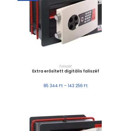
MÉRET VÁLASZTÁSA
Faliszéf
Extra erősített digitális faliszéf
85 344
Ft
–
143 256
Ft