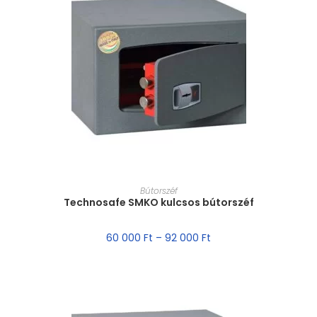
MÉRET VÁLASZTÁSA
Bútorszéf
Technosafe SMKO kulcsos bútorszéf
60 000
Ft
–
92 000
Ft