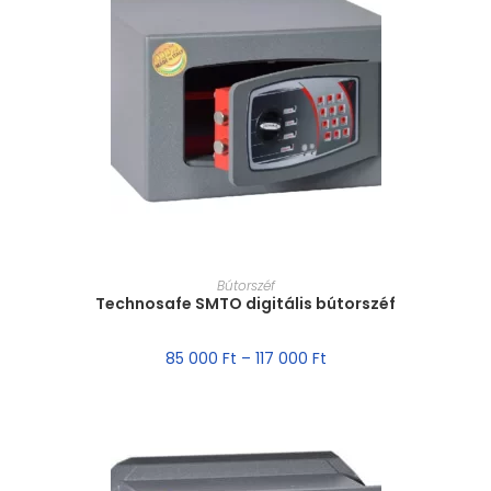
MÉRET VÁLASZTÁSA
Bútorszéf
Technosafe SMTO digitális bútorszéf
85 000
Ft
–
117 000
Ft