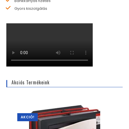
Bankkártyás fizetés
Gyors kiszolgálás
Akciós Termékeink
AKCIÓ!