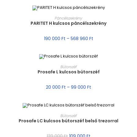
MÉRET VÁLASZTÁSA
Páncélszekrény
PARITET H kulcsos páncélszekrény
AKCIÓ!
190 000
Ft
–
568 960
Ft
MÉRET VÁLASZTÁSA
Bútorszéf
Prosafe L kulcsos bútorszéf
AKCIÓ!
20 000
Ft
–
99 000
Ft
MÉRET VÁLASZTÁSA
Bútorszéf
Prosafe LC kulcsos bútorszéf belső trezorral
AKCIÓ!
139 000
Ft
109 000
Ft