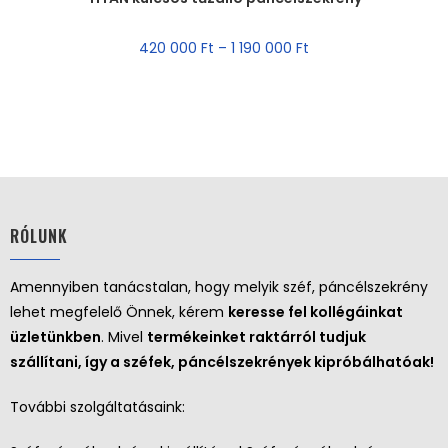
AKCIÓ!
420 000
Ft
–
1 190 000
Ft
RÓLUNK
Amennyiben tanácstalan, hogy melyik széf, páncélszekrény
lehet megfelelő Önnek, kérem
keresse fel kollégáinkat
üzletünkben
. Mivel
termékeinket raktárról tudjuk
szállítani, így a széfek, páncélszekrények kipróbálhatóak!
További szolgáltatásaink: