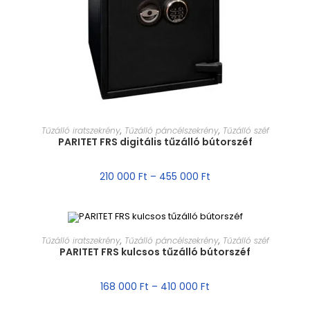
MÉRET VÁLASZTÁSA
Tűzálló iratszekrény
,
Tűzálló páncélszekrény
,
Tűzálló széf
PARITET FRS digitális tűzálló bútorszéf
210 000
Ft
–
455 000
Ft
MÉRET VÁLASZTÁSA
Tűzálló iratszekrény
,
Tűzálló páncélszekrény
,
Tűzálló széf
PARITET FRS kulcsos tűzálló bútorszéf
AKCIÓ!
168 000
Ft
–
410 000
Ft