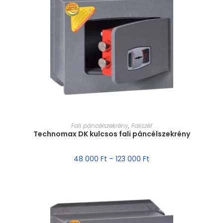
MÉRET VÁLASZTÁSA
Fali páncélszekrény
,
Faliszéf
Technomax DK kulcsos fali páncélszekrény
48 000
Ft
–
123 000
Ft