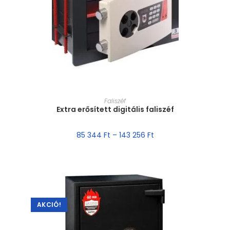
MÉRET VÁLASZTÁSA
Faliszéf
Extra erősített digitális faliszéf
85 344
Ft
–
143 256
Ft
AKCIÓ!