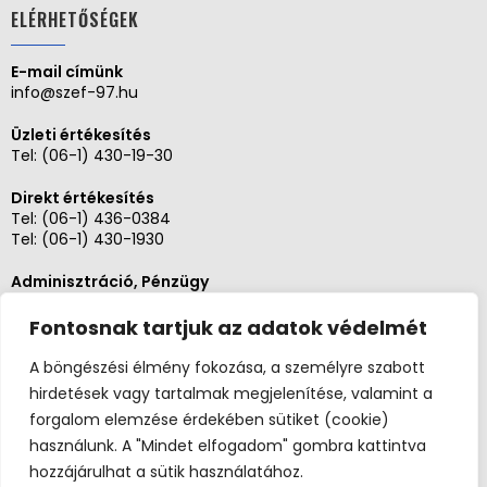
ELÉRHETŐSÉGEK
E-mail címünk
info@szef-97.hu
Üzleti értékesítés
Tel:
(06-1) 430-19-30
Direkt értékesítés
Tel:
(06-1) 436-0384
Tel:
(06-1) 430-1930
Adminisztráció, Pénzügy
Tel:
(06-1) 430-1930
Fontosnak tartjuk az adatok védelmét
Szerviz és karbantartás
Tel: (06-20)3268654
A böngészési élmény fokozása, a személyre szabott
Tel: (06-1) 436-0384
hirdetések vagy tartalmak megjelenítése, valamint a
forgalom elemzése érdekében sütiket (cookie)
használunk. A "Mindet elfogadom" gombra kattintva
hozzájárulhat a sütik használatához.