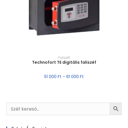
MÉRET VÁLASZTÁSA
Faliszéf
Technofort TE digitális faliszéf
51 000
Ft
–
61 000
Ft