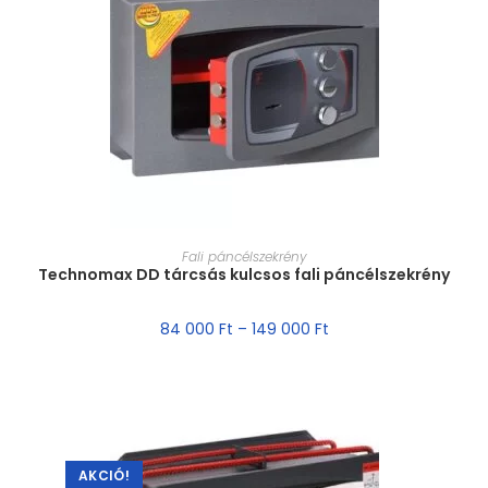
MÉRET VÁLASZTÁSA
Fali páncélszekrény
Technomax DD tárcsás kulcsos fali páncélszekrény
84 000
Ft
–
149 000
Ft
AKCIÓ!