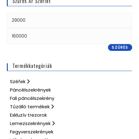
Szűrés Ár Szerint
SZŰRÉS
Termékkategóriák
Széfek
Páncélszekrények
Fali páncélszekrény
Tűzálló termékek
Exkluzív trezorok
Lemezszekrények
Fegyverszekrények