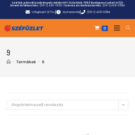
Széfek, páncélszekrények raktárról! | Üzletünk:
1062 Budapest Lehel út 1/C
Direkt értékesítés:
(06-1) 430-1930
|
Szerviz és karbantartás:
(06-1)436-0384
info@szef-97.hu
Nyitvatartás
(06-1) 436-0384
0
9
>
Termékek
>
9
Alapértelmezett rendezés