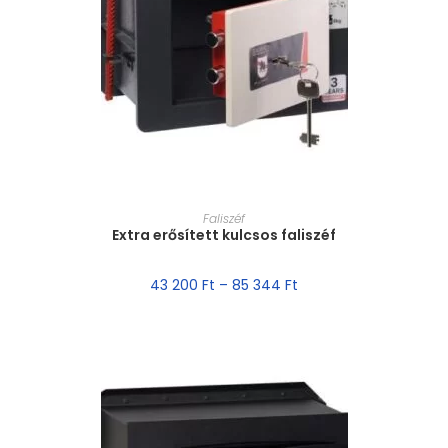
MÉRET VÁLASZTÁSA
Faliszéf
Extra erősített kulcsos faliszéf
43 200
Ft
–
85 344
Ft