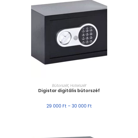
MÉRET VÁLASZTÁSA
Bútorszéf
,
Hotelszéf
Digistar digitális bútorszéf
29 000
Ft
–
30 000
Ft