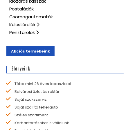
Időzáras kasszák
Postaládák
Csomagautomaták
Kulcstárolók
Pénztárolók
Akciós termékeink
Előnyeink
Több mint 26 éves tapasztalat
Belvárosi üzlet és raktár
Saját szakszerviz
Saját szállító teherautó
Széles szortiment
Karbantartásokat is vállalunk