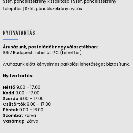
Széf, páncélszekrény kiszállítása | Széf, páncélszekrény
telepítés | Széf, páncélszekrény nyitás
NYITVATARTÁS
Áruházunk, postaládák nagy választékban:
1062 Budapest, Lehel út 1/C (Lehel tér)
Áruházunk előtt kényelmes parkolási lehetőséget biztosítunk.
Nyitva tartás:
Hétfő
9.00 – 17.00
Kedd
9.00 – 17.00
Szerda
9.00 – 17.00
Csütörtök
9.00 – 17.00
Péntek
9.00 – 16.00
Szombat
Zárva
Vasárnap
Zárva