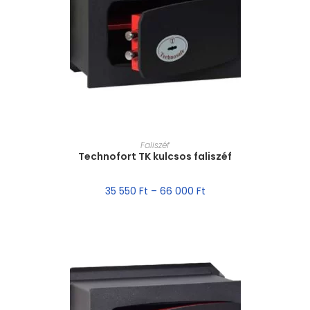
MÉRET VÁLASZTÁSA
Faliszéf
Technofort TK kulcsos faliszéf
35 550
Ft
–
66 000
Ft