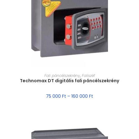
MÉRET VÁLASZTÁSA
Fali páncélszekrény
,
Faliszéf
Technomax DT digitális fali páncélszekrény
75 000
Ft
–
160 000
Ft