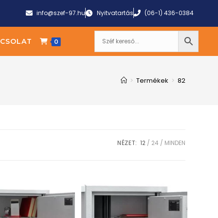
info@szef-97.hu
Nyitvatartás
(06-1) 436-0384
CSOLAT
0
>
Termékek
>
82
NÉZET:
12
24
MINDEN