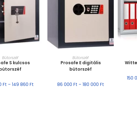
T VÁLASZTÁSA
MÉRET VÁLASZTÁSA
MÉ
Bútorszéf
Bútorszéf
afe S kulcsos
Prosafe E digitális
Witte
bútorszéf
bútorszéf
150 
00
Ft
–
149 860
Ft
86 000
Ft
–
180 000
Ft