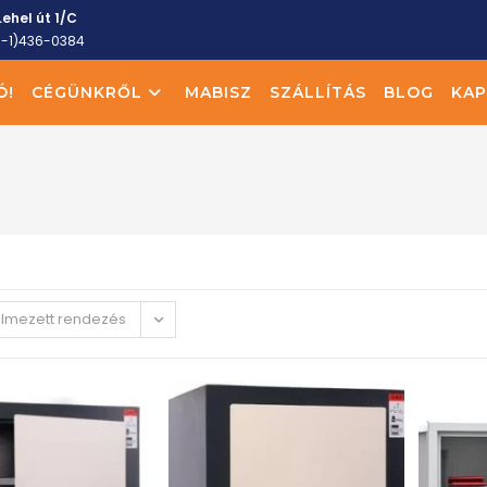
ehel út 1/C
6-1)436-0384
Ó!
CÉGÜNKRŐL
MABISZ
SZÁLLÍTÁS
BLOG
KAP
elmezett rendezés