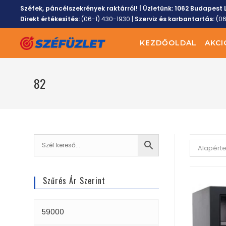
Széfek, páncélszekrények raktárról! | Üzletünk:
1062 Budapest L
Direkt értékesítés:
(06-1) 430-1930
|
Szerviz és karbantartás:
(0
KEZDŐOLDAL
AKCI
82
Alapért
Szűrés Ár Szerint