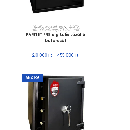
MÉRET VÁLASZTÁSA
Tűzálló iratszekrény
,
Tűzálló
páncélszekrény
,
Tűzálló széf
PARITET FRS digitális tűzálló
bútorszéf
210 000
Ft
–
455 000
Ft
AKCIÓ!