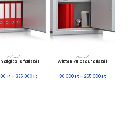
RET VÁLASZTÁSA
MÉRET VÁLASZTÁSA
Faliszéf
Faliszéf
n digitális faliszéf
Witten kulcsos faliszéf
000
Ft
–
335 000
Ft
80 000
Ft
–
265 000
Ft