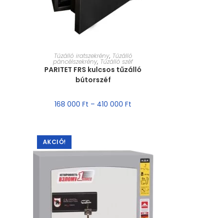
MÉRET VÁLASZTÁSA
Tűzálló iratszekrény
,
Tűzálló
páncélszekrény
,
Tűzálló széf
PARITET FRS kulcsos tűzálló
bútorszéf
168 000
Ft
–
410 000
Ft
AKCIÓ!