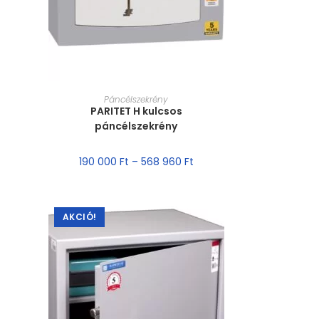
MÉRET VÁLASZTÁSA
Páncélszekrény
PARITET H kulcsos
páncélszekrény
190 000
Ft
–
568 960
Ft
AKCIÓ!