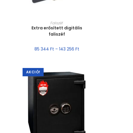
MÉRET VÁLASZTÁSA
Faliszéf
Extra erősített digitális
faliszéf
85 344
Ft
–
143 256
Ft
AKCIÓ!