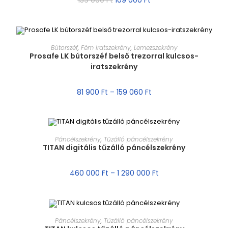
139 000
Ft
109 000
Ft
MÉRET VÁLASZTÁSA
Bútorszéf
,
Fém iratszekrény
,
Lemezszekrény
Prosafe LK bútorszéf belső trezorral kulcsos-
iratszekrény
AKCIÓ!
81 900
Ft
–
159 060
Ft
MÉRET VÁLASZTÁSA
Páncélszekrény
,
Tűzálló páncélszekrény
TITAN digitális tűzálló páncélszekrény
AKCIÓ!
460 000
Ft
–
1 290 000
Ft
MÉRET VÁLASZTÁSA
Páncélszekrény
,
Tűzálló páncélszekrény