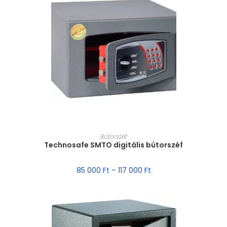
MÉRET VÁLASZTÁSA
Bútorszéf
Technosafe SMTO digitális bútorszéf
85 000
Ft
–
117 000
Ft