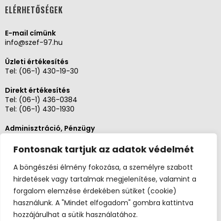
ELÉRHETŐSÉGEK
E-mail címünk
info@szef-97.hu
Üzleti értékesítés
Tel:
(06-1) 430-19-30
Direkt értékesítés
Tel:
(06-1) 436-0384
Tel:
(06-1) 430-1930
Adminisztráció, Pénzügy
Tel:
(06-1) 430-1930
Fontosnak tartjuk az adatok védelmét
Szerviz és karbantartás
Tel: (06-20)3268654
A böngészési élmény fokozása, a személyre szabott
Tel: (06-1) 436-0384
hirdetések vagy tartalmak megjelenítése, valamint a
forgalom elemzése érdekében sütiket (cookie)
használunk. A "Mindet elfogadom" gombra kattintva
hozzájárulhat a sütik használatához.