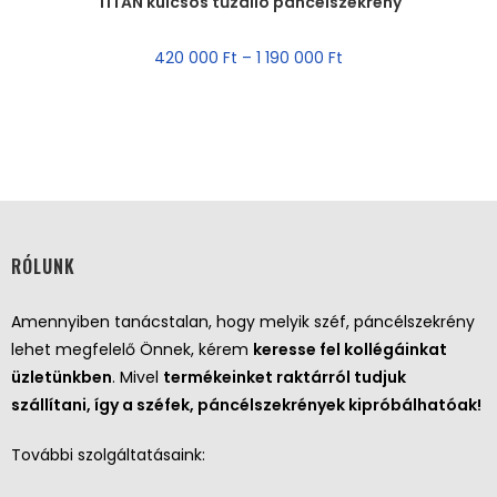
TITAN kulcsos tűzálló páncélszekrény
AKCIÓ!
420 000
Ft
–
1 190 000
Ft
RÓLUNK
Amennyiben tanácstalan, hogy melyik széf, páncélszekrény
lehet megfelelő Önnek, kérem
keresse fel kollégáinkat
üzletünkben
. Mivel
termékeinket raktárról tudjuk
szállítani, így a széfek, páncélszekrények kipróbálhatóak!
További szolgáltatásaink: