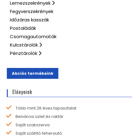
Lemezszekrények
Fegyverszekrények
Időzáras kasszák
Postaládák
Csomagautomaták
Kulcstárolók
Pénztárolók
Akciós termékeink
Előnyeink
Több mint 26 éves tapasztalat
Belvárosi üzlet és raktár
Saját szakszerviz
Saját szállító teherautó