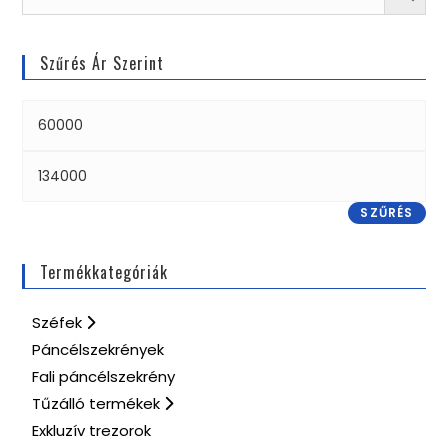
Szűrés Ár Szerint
SZŰRÉS
Termékkategóriák
Széfek
Páncélszekrények
Fali páncélszekrény
Tűzálló termékek
Exkluzív trezorok