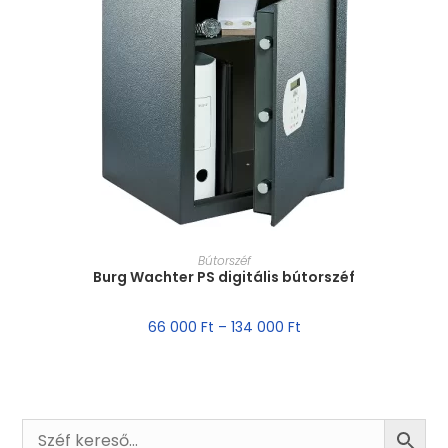
MÉRET VÁLASZTÁSA
Bútorszéf
Burg Wachter PS digitális bútorszéf
66 000
Ft
–
134 000
Ft