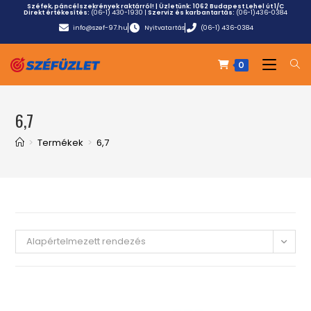
Széfek, páncélszekrények raktárról! | Üzletünk:
1062 Budapest Lehel út 1/C
Direkt értékesítés:
(06-1) 430-1930
|
Szerviz és karbantartás:
(06-1)436-0384
info@szef-97.hu
Nyitvatartás
(06-1) 436-0384
0
6,7
>
Termékek
>
6,7
Alapértelmezett rendezés