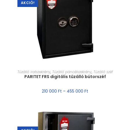
AKCIÓ!
MÉRET VÁLASZTÁSA
Tűzálló iratszekrény
,
Tűzálló páncélszekrény
,
Tűzálló széf
PARITET FRS digitális tűzálló bútorszéf
210 000
Ft
–
455 000
Ft