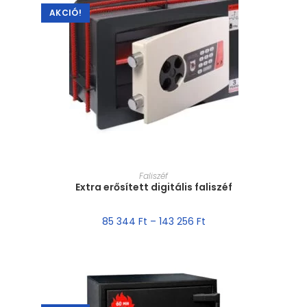
AKCIÓ!
MÉRET VÁLASZTÁSA
Faliszéf
Extra erősített digitális faliszéf
85 344
Ft
–
143 256
Ft