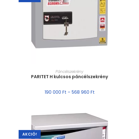
MÉRET VÁLASZTÁSA
Páncélszekrény
PARITET H kulcsos páncélszekrény
190 000
Ft
–
568 960
Ft
AKCIÓ!