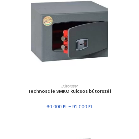
MÉRET VÁLASZTÁSA
Bútorszéf
Technosafe SMKO kulcsos bútorszéf
60 000
Ft
–
92 000
Ft