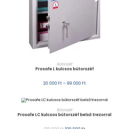
MÉRET VÁLASZTÁSA
Bútorszéf
Prosafe L kulcsos bútorszéf
20 000
Ft
–
99 000
Ft
MÉRET VÁLASZTÁSA
Bútorszéf
Prosafe LC kulcsos bútorszéf belső trezorral
AKCIÓ!