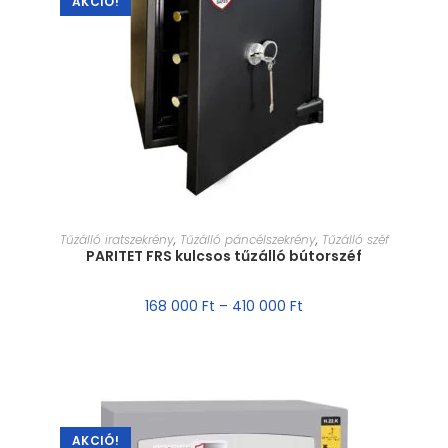
AKCIÓ!
MÉRET VÁLASZTÁSA
Tűzálló iratszekrény
,
Tűzálló páncélszekrény
,
Tűzálló széf
PARITET FRS kulcsos tűzálló bútorszéf
168 000
Ft
–
410 000
Ft
AKCIÓ!