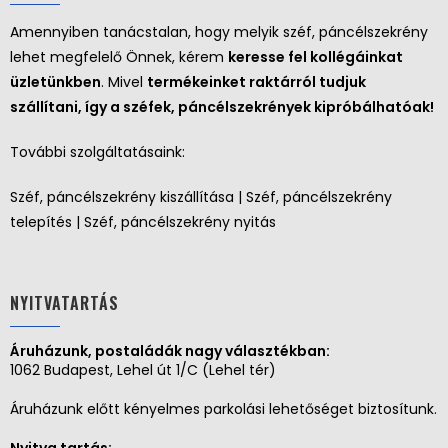
Amennyiben tanácstalan, hogy melyik széf, páncélszekrény
lehet megfelelő Önnek, kérem
keresse fel kollégáinkat
üzletünkben
. Mivel
termékeinket raktárról tudjuk
szállítani, így a széfek, páncélszekrények kipróbálhatóak!
További szolgáltatásaink:
Széf, páncélszekrény kiszállítása | Széf, páncélszekrény
telepítés | Széf, páncélszekrény nyitás
NYITVATARTÁS
Áruházunk, postaládák nagy választékban:
1062 Budapest, Lehel út 1/C (Lehel tér)
Áruházunk előtt kényelmes parkolási lehetőséget biztosítunk.
Nyitva tartás: