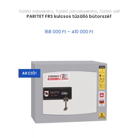
MÉRET VÁLASZTÁSA
Tűzálló iratszekrény
,
Tűzálló páncélszekrény
,
Tűzálló széf
PARITET FRS kulcsos tűzálló bútorszéf
168 000
Ft
–
410 000
Ft
AKCIÓ!