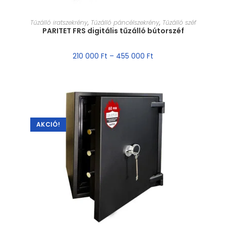
MÉRET VÁLASZTÁSA
Tűzálló iratszekrény
,
Tűzálló páncélszekrény
,
Tűzálló széf
PARITET FRS digitális tűzálló bútorszéf
210 000
Ft
–
455 000
Ft
AKCIÓ!