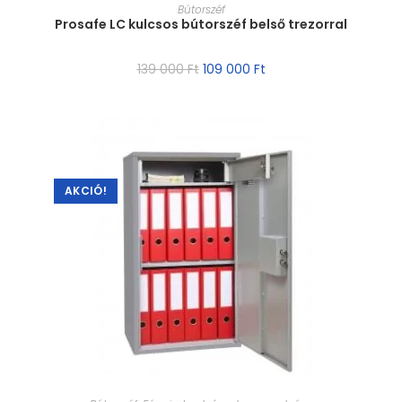
MÉRET VÁLASZTÁSA
Bútorszéf
Prosafe LC kulcsos bútorszéf belső trezorral
139 000
Ft
109 000
Ft
AKCIÓ!
MÉRET VÁLASZTÁSA