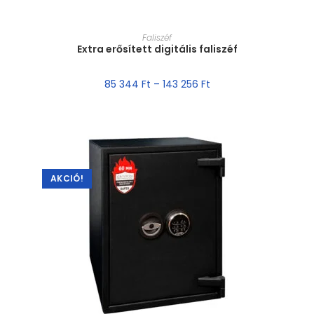
MÉRET VÁLASZTÁSA
Faliszéf
Extra erősített digitális faliszéf
85 344
Ft
–
143 256
Ft
AKCIÓ!