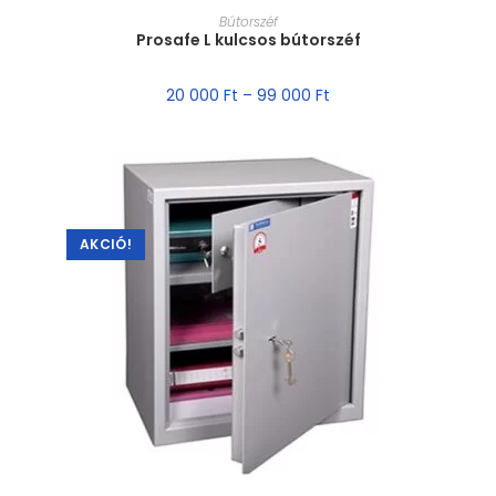
MÉRET VÁLASZTÁSA
Bútorszéf
Prosafe L kulcsos bútorszéf
20 000
Ft
–
99 000
Ft
AKCIÓ!