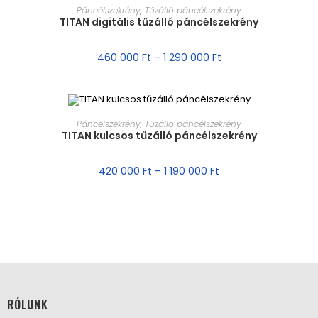
MÉRET VÁLASZTÁSA
Páncélszekrény
,
Tűzálló páncélszekrény
TITAN digitális tűzálló páncélszekrény
460 000
Ft
–
1 290 000
Ft
MÉRET VÁLASZTÁSA
Páncélszekrény
,
Tűzálló páncélszekrény
TITAN kulcsos tűzálló páncélszekrény
AKCIÓ!
420 000
Ft
–
1 190 000
Ft
RÓLUNK