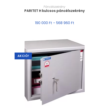
MÉRET VÁLASZTÁSA
Páncélszekrény
PARITET H kulcsos páncélszekrény
190 000
Ft
–
568 960
Ft
AKCIÓ!