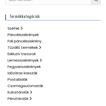
Termékkategóriák
Széfek
Páncélszekrények
Fali páncélszekrény
Tűzálló termékek
Exkluzív trezorok
Lemezszekrények
Fegyverszekrények
Időzáras kasszák
Postaládák
Csomagautomaták
Kulcstárolók
Pénztárolók