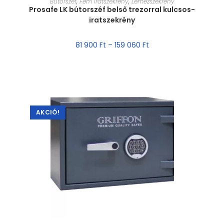
Bútorszéf
,
Fém iratszekrény
,
Lemezszekrény
Prosafe LK bútorszéf belső trezorral kulcsos-
iratszekrény
81 900
Ft
–
159 060
Ft
AKCIÓ!