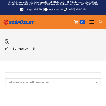
Széfek, páncélszekrények raktárról! | Üzletünk:
1062 Budapest Lehel út 1/C
Direkt értékesítés:
(06-1) 430-1930
|
Szerviz és karbantartás:
(06-1)436-0384
info@szef-97.hu
Nyitvatartás
(06-1) 436-0384
0
5,
>
Termékek
>
5,
Alapértelmezett rendezés