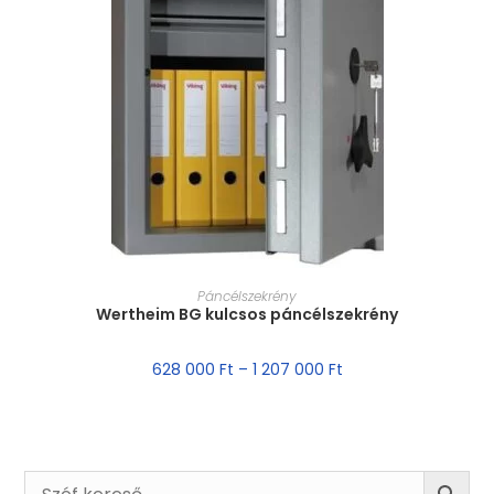
MÉRET VÁLASZTÁSA
Páncélszekrény
Wertheim BG kulcsos páncélszekrény
628 000
Ft
–
1 207 000
Ft