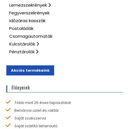
Lemezszekrények
Fegyverszekrények
Időzáras kasszák
Postaládák
Csomagautomaták
Kulcstárolók
Pénztárolók
Akciós termékeink
Előnyeink
Több mint 26 éves tapasztalat
Belvárosi üzlet és raktár
Saját szakszerviz
Saját szállító teherautó