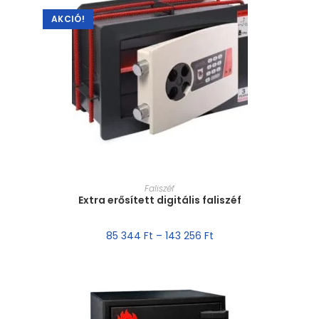
AKCIÓ!
MÉRET VÁLASZTÁSA
Faliszéf
Extra erősített digitális faliszéf
85 344
Ft
–
143 256
Ft