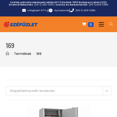
Széfek, páncélszekrények raktárról! | Üzletünk:
1062 Budapest Lehel út 1/C
Direkt értékesítés:
(06-1) 430-1930
|
Szerviz és karbantartás:
(06-1)436-0384
info@szef-97.hu
Nyitvatartás
(06-1) 436-0384
0
169
>
Termékek
>
169
Alapértelmezett rendezés