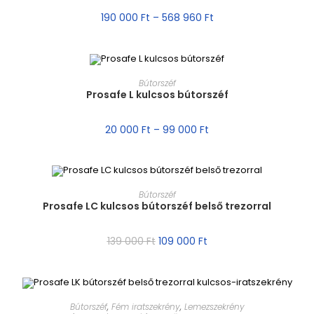
AKCIÓ!
190 000
Ft
–
568 960
Ft
MÉRET VÁLASZTÁSA
Bútorszéf
Prosafe L kulcsos bútorszéf
AKCIÓ!
20 000
Ft
–
99 000
Ft
MÉRET VÁLASZTÁSA
Bútorszéf
Prosafe LC kulcsos bútorszéf belső trezorral
AKCIÓ!
139 000
Ft
109 000
Ft
MÉRET VÁLASZTÁSA
Bútorszéf
,
Fém iratszekrény
,
Lemezszekrény