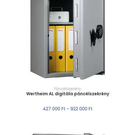
MÉRET VÁLASZTÁSA
Páncélszekrény
Wertheim AL digitális páncélszekrény
427 000
Ft
–
922 000
Ft