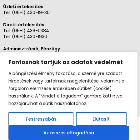
Üzleti értékesítés
Tel:
(06-1) 430-19-30
Direkt értékesítés
Tel:
(06-1) 436-0384
Tel:
(06-1) 430-1930
Adminisztráció, Pénzügy
Tel:
(06-1) 430-1930
Fontosnak tartjuk az adatok védelmét
Szerviz és karbantartás
Tel: (06-20)3268654
A böngészési élmény fokozása, a személyre szabott
Tel: (06-1) 436-0384
hirdetések vagy tartalmak megjelenítése, valamint a
forgalom elemzése érdekében sütiket (cookie)
használunk. A "Mindet elfogadom" gombra kattintva
hozzájárulhat a sütik használatához.
Testreszabás
Elutasít
Copyright 2026 ©
Szefuzlet.hu
Széf97 Kft. |
(06-1) 436-0384
|
info@szef-97.hu
| 1062
Az összes elfogadása
Budapest, Lehel út 1/C |
Impresszum