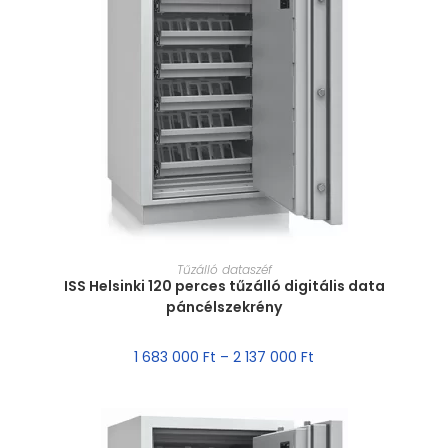
MÉRET VÁLASZTÁSA
Tűzálló dataszéf
ISS Helsinki 120 perces tűzálló digitális data
páncélszekrény
1 683 000
Ft
–
2 137 000
Ft