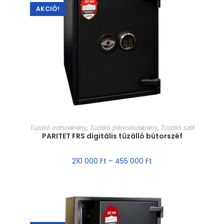
AKCIÓ!
MÉRET VÁLASZTÁSA
Tűzálló iratszekrény
,
Tűzálló páncélszekrény
,
Tűzálló széf
PARITET FRS digitális tűzálló bútorszéf
210 000
Ft
–
455 000
Ft