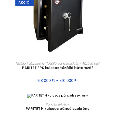
AKCIÓ!
MÉRET VÁLASZTÁSA
Tűzálló iratszekrény
,
Tűzálló páncélszekrény
,
Tűzálló széf
PARITET FRS kulcsos tűzálló bútorszéf
168 000
Ft
–
410 000
Ft
MÉRET VÁLASZTÁSA
Páncélszekrény
PARITET H kulcsos páncélszekrény