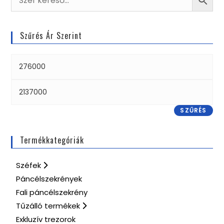
Szűrés Ár Szerint
SZŰRÉS
Termékkategóriák
Széfek
Páncélszekrények
Fali páncélszekrény
Tűzálló termékek
Exkluzív trezorok