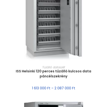
MÉRET VÁLASZTÁSA
Tűzálló dataszéf
ISS Helsinki 120 perces tűzálló kulcsos data
páncélszekrény
1 613 000
Ft
–
2 087 000
Ft