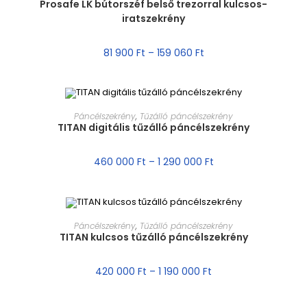
Prosafe LK bútorszéf belső trezorral kulcsos-
iratszekrény
AKCIÓ!
81 900
Ft
–
159 060
Ft
MÉRET VÁLASZTÁSA
Páncélszekrény
,
Tűzálló páncélszekrény
TITAN digitális tűzálló páncélszekrény
AKCIÓ!
460 000
Ft
–
1 290 000
Ft
MÉRET VÁLASZTÁSA
Páncélszekrény
,
Tűzálló páncélszekrény
TITAN kulcsos tűzálló páncélszekrény
AKCIÓ!
420 000
Ft
–
1 190 000
Ft