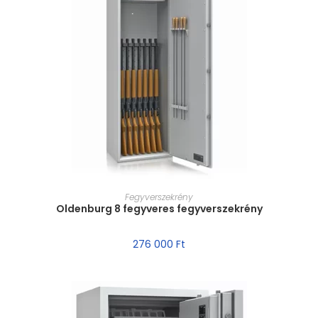
MÉRET VÁLASZTÁSA
Fegyverszekrény
Oldenburg 8 fegyveres fegyverszekrény
276 000
Ft