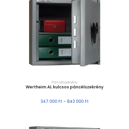
MÉRET VÁLASZTÁSA
Páncélszekrény
Wertheim AL kulcsos páncélszekrény
347 000
Ft
–
843 000
Ft