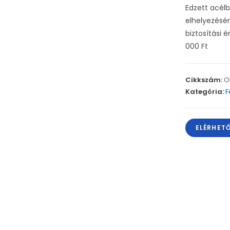
Edzett acélb
elhelyezésér
biztosítási é
000 Ft
Cikkszám:
O
Kategória:
F
ELÉRHET