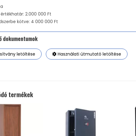
ia
i értékhatár: 2.000 000 Ft
dszerbe kötve: 4 000 000 Ft
tő dokumentumok
ítvány letöltése
Használati útmutató letöltése
ódó termékek