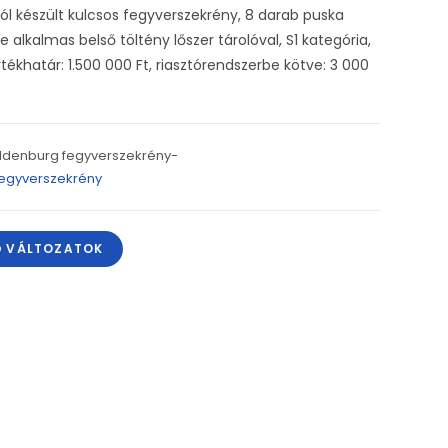
ól készült kulcsos fegyverszekrény, 8 darab puska
e alkalmas belső töltény lőszer tárolóval, S1 kategória,
rtékhatár: 1.500 000 Ft, riasztórendszerbe kötve: 3 000
ldenburg fegyverszekrény-
egyverszekrény
Ő VÁLTOZATOK