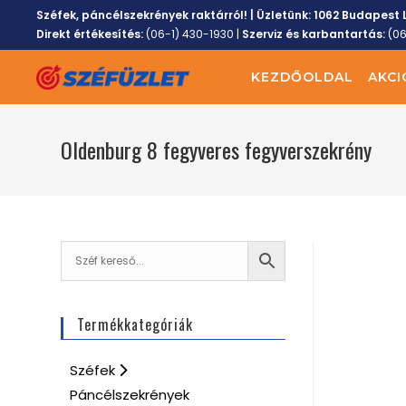
Széfek, páncélszekrények raktárról! | Üzletünk:
1062 Budapest L
Direkt értékesítés:
(06-1) 430-1930
|
Szerviz és karbantartás:
(0
KEZDŐOLDAL
AKCI
Oldenburg 8 fegyveres fegyverszekrény
Termékkategóriák
Széfek
Páncélszekrények