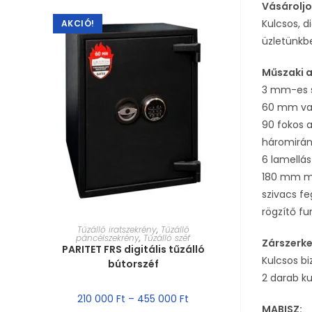
Vásároljo
Kulcsos, d
AKCIÓ!
üzletünkb
Műszaki 
3 mm-es s
60 mm vas
90 fokos a
háromirán
6 lamellás
180 mm ma
szivacs fe
rögzítő fu
MÉRET VÁLASZTÁSA
Tűzálló iratszekrény
,
Tűzálló
páncélszekrény
,
Tűzálló széf
Zárszerk
PARITET FRS digitális tűzálló
Kulcsos bi
bútorszéf
2 darab ku
210 000
Ft
–
455 000
Ft
MABISZ: