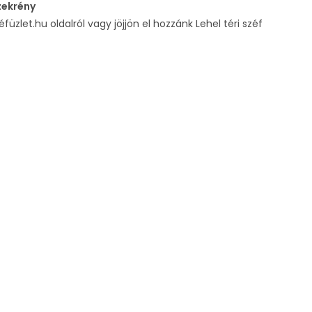
zekrény
füzlet.hu oldalról vagy jöjjön el hozzánk Lehel téri széf