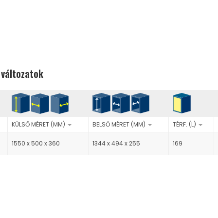
 változatok
KÜLSŐ MÉRET (MM)
BELSŐ MÉRET (MM)
TÉRF. (L)
1550 x 500 x 360
1344 x 494 x 255
169