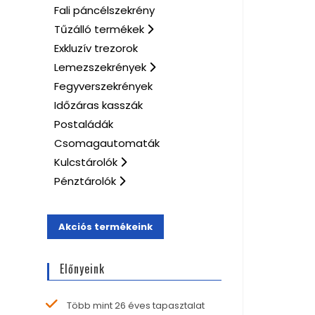
Fali páncélszekrény
Tűzálló termékek
Exkluzív trezorok
Lemezszekrények
Fegyverszekrények
Időzáras kasszák
Postaládák
Csomagautomaták
Kulcstárolók
Pénztárolók
Akciós termékeink
Előnyeink
Több mint 26 éves tapasztalat