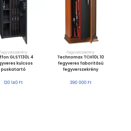
RET VÁLASZTÁSA
MÉRET VÁLASZTÁSA
Fegyverszekrény
Fegyverszekrény
ffon GLST130L 4
Technomax TCH10L 10
gyveres kulcsos
fegyveres faboritású
puskatartó
fegyverszekrény
120 140
Ft
390 000
Ft