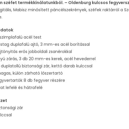
n széfet termékkínálatunkból. – Oldenburg kulcsos fegyvers
igitális, Mabisz minősített páncélszekrények, széfek raktárról a Szé
e.
adatok
zimplafalú acél test
tag duplafalú ajtó, 3 mm-es acél borítással
jtónyitás erős jobboldali zsanérokkal
yú zárás, 3 db 20 mm-es kerek, acél hevederrel
 duplatollú biztonsági zár, kettő darab kulccsal
gas, külön zárható lőszertartó
gyvertartók 8 db fegyver részére
rat lefelé és hátrafelé
ezet
ztonsági zár
lccsal