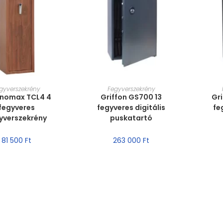
T VÁLASZTÁSA
MÉRET VÁLASZTÁSA
MÉ
gyverszekrény
Fegyverszekrény
nomax TCL4 4
Griffon GS700 13
Gri
fegyveres
fegyveres digitális
fe
yverszekrény
puskatartó
81 500
Ft
263 000
Ft