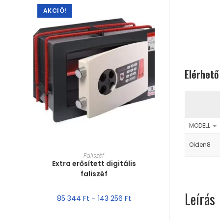
AKCIÓ!
Elérhető
MODELL
Olden8
MÉRET VÁLASZTÁSA
Faliszéf
Extra erősített digitális
faliszéf
Leírás
85 344
Ft
–
143 256
Ft