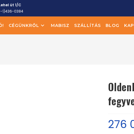
ehel út 1/C
6-1)436-0384
Ó!
CÉGÜNKRŐL
MABISZ
SZÁLLÍTÁS
BLOG
KAP
Olden
fegyv
276 