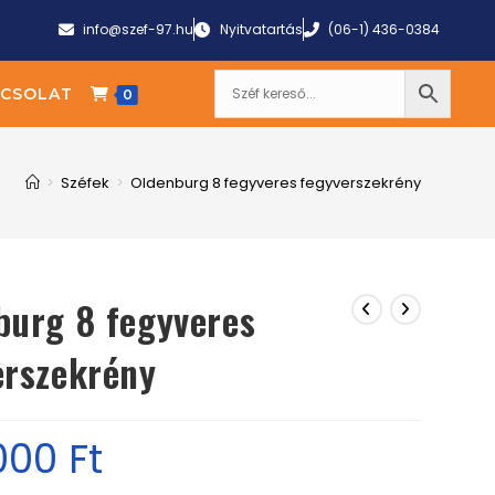
info@szef-97.hu
Nyitvatartás
(06-1) 436-0384
CSOLAT
0
>
Széfek
>
Oldenburg 8 fegyveres fegyverszekrény
burg 8 fegyveres
erszekrény
000
Ft