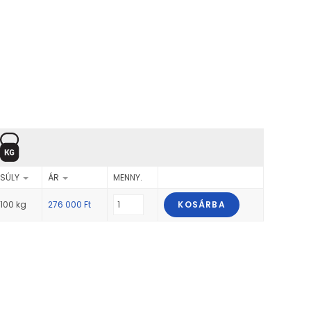
SÚLY
ÁR
MENNY.
100 kg
276 000
Ft
KOSÁRBA