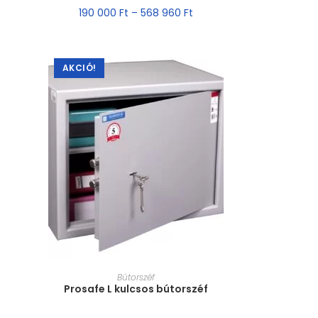
190 000
Ft
–
568 960
Ft
AKCIÓ!
MÉRET VÁLASZTÁSA
Bútorszéf
Prosafe L kulcsos bútorszéf