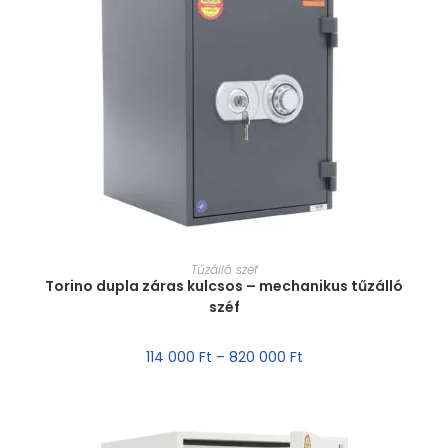
MÉRET VÁLASZTÁSA
Tűzálló széf
Torino dupla záras kulcsos – mechanikus tűzálló
széf
114 000
Ft
–
820 000
Ft