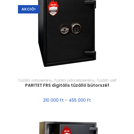
AKCIÓ!
MÉRET VÁLASZTÁSA
Tűzálló iratszekrény
,
Tűzálló páncélszekrény
,
Tűzálló széf
PARITET FRS digitális tűzálló bútorszéf
210 000
Ft
–
455 000
Ft