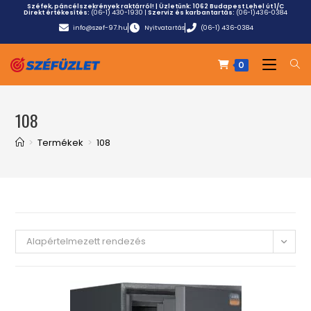
Széfek, páncélszekrények raktárról! | Üzletünk:
1062 Budapest Lehel út 1/C
Direkt értékesítés:
(06-1) 430-1930
|
Szerviz és karbantartás:
(06-1)436-0384
info@szef-97.hu
Nyitvatartás
(06-1) 436-0384
0
108
>
Termékek
>
108
Alapértelmezett rendezés