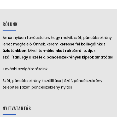
RÓLUNK
Amennyiben tanácstalan, hogy melyik széf, páncélszekrény
lehet megfelelő Önnek, kérem
keresse fel kollégáinkat
üzletünkben
. Mivel
termékeinket raktárról tudjuk
szállítani, így a széfek, páncélszekrények kipróbálhatóak!
További szolgáltatásaink:
Széf, páncélszekrény kiszállítása | Széf, páncélszekrény
telepítés | Széf, páncélszekrény nyitás
NYITVATARTÁS