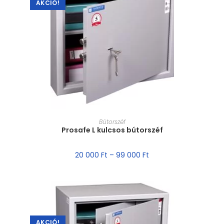
AKCIÓ!
MÉRET VÁLASZTÁSA
Bútorszéf
Prosafe L kulcsos bútorszéf
20 000
Ft
–
99 000
Ft
AKCIÓ!