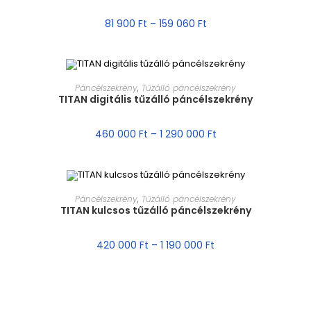
81 900
Ft
–
159 060
Ft
MÉRET VÁLASZTÁSA
Páncélszekrény
,
Tűzálló páncélszekrény
TITAN digitális tűzálló páncélszekrény
AKCIÓ!
460 000
Ft
–
1 290 000
Ft
MÉRET VÁLASZTÁSA
Páncélszekrény
,
Tűzálló páncélszekrény
TITAN kulcsos tűzálló páncélszekrény
AKCIÓ!
420 000
Ft
–
1 190 000
Ft