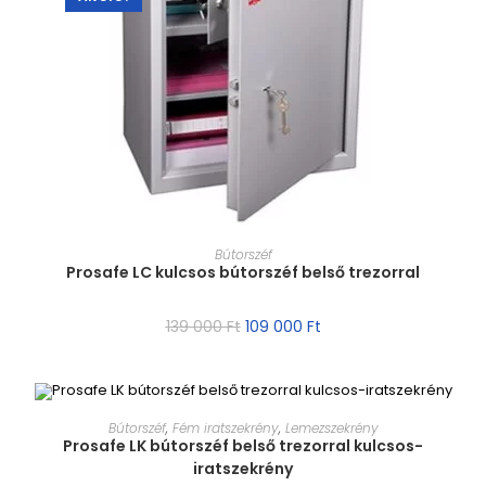
MÉRET VÁLASZTÁSA
Bútorszéf
Prosafe LC kulcsos bútorszéf belső trezorral
139 000
Ft
109 000
Ft
MÉRET VÁLASZTÁSA
Bútorszéf
,
Fém iratszekrény
,
Lemezszekrény
Prosafe LK bútorszéf belső trezorral kulcsos-
iratszekrény
AKCIÓ!