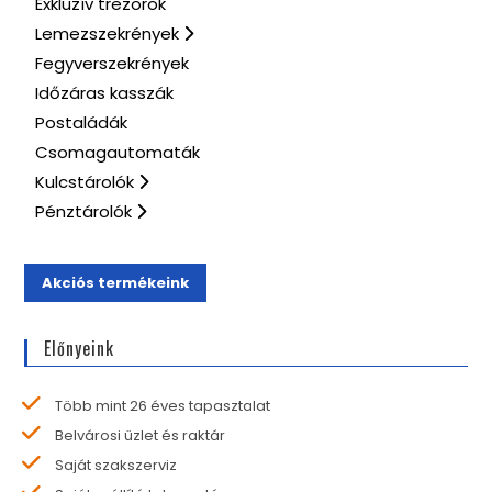
Exkluzív trezorok
Lemezszekrények
Fegyverszekrények
Időzáras kasszák
Postaládák
Csomagautomaták
Kulcstárolók
Pénztárolók
Akciós termékeink
Előnyeink
Több mint 26 éves tapasztalat
Belvárosi üzlet és raktár
Saját szakszerviz