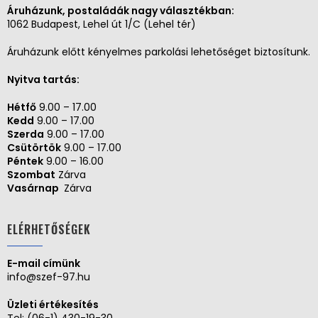
Áruházunk, postaládák nagy választékban:
1062 Budapest, Lehel út 1/C (Lehel tér)
Áruházunk előtt kényelmes parkolási lehetőséget biztosítunk.
Nyitva tartás:
Hétfő
9.00 – 17.00
Kedd
9.00 – 17.00
Szerda
9.00 – 17.00
Csütörtök
9.00 – 17.00
Péntek
9.00 – 16.00
Szombat
Zárva
Vasárnap
Zárva
ELÉRHETŐSÉGEK
E-mail címünk
info@szef-97.hu
Üzleti értékesítés
Tel:
(06-1) 430-19-30