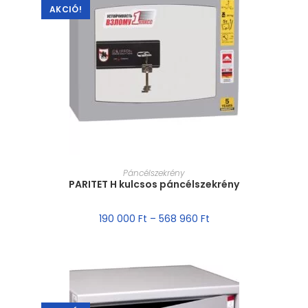
AKCIÓ!
MÉRET VÁLASZTÁSA
Páncélszekrény
PARITET H kulcsos páncélszekrény
190 000
Ft
–
568 960
Ft