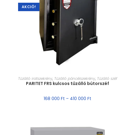
AKCIÓ!
MÉRET VÁLASZTÁSA
Tűzálló iratszekrény
,
Tűzálló páncélszekrény
,
Tűzálló széf
PARITET FRS kulcsos tűzálló bútorszéf
168 000
Ft
–
410 000
Ft