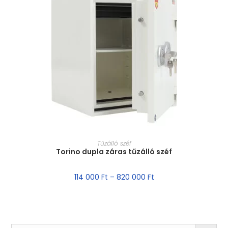
MÉRET VÁLASZTÁSA
Tűzálló széf
Torino dupla záras tűzálló széf
114 000
Ft
–
820 000
Ft