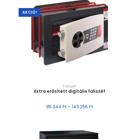
AKCIÓ!
MÉRET VÁLASZTÁSA
Faliszéf
Extra erősített digitális faliszéf
85 344
Ft
–
143 256
Ft