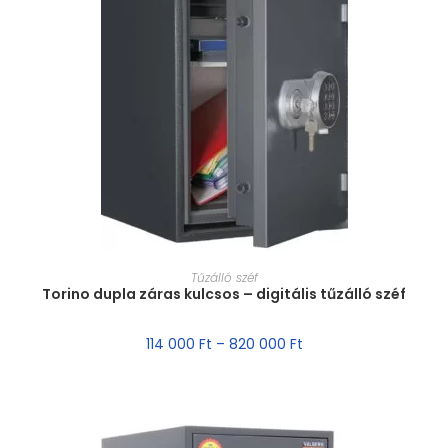
MÉRET VÁLASZTÁSA
Tűzálló széf
Torino dupla záras kulcsos – digitális tűzálló széf
114 000
Ft
–
820 000
Ft