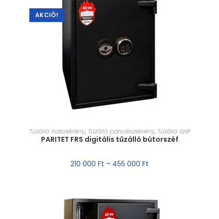
AKCIÓ!
MÉRET VÁLASZTÁSA
Tűzálló iratszekrény
,
Tűzálló páncélszekrény
,
Tűzálló széf
PARITET FRS digitális tűzálló bútorszéf
210 000
Ft
–
455 000
Ft