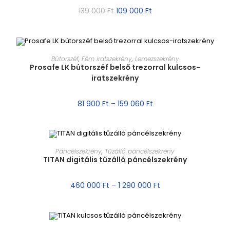
139 000
Ft
109 000
Ft
MÉRET VÁLASZTÁSA
Bútorszéf
,
Fém iratszekrény
,
Lemezszekrény
Prosafe LK bútorszéf belső trezorral kulcsos-
iratszekrény
AKCIÓ!
81 900
Ft
–
159 060
Ft
MÉRET VÁLASZTÁSA
Páncélszekrény
,
Tűzálló páncélszekrény
TITAN digitális tűzálló páncélszekrény
AKCIÓ!
460 000
Ft
–
1 290 000
Ft