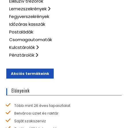
Exkluzív trezorok
Lemezszekrények
Fegyverszekrények
Időzáras kasszák
Postaládák
Csomagautomaták
Kulcstárolók
Pénztárolók
Akciós termékeink
Előnyeink
Több mint 26 éves tapasztalat
Belvárosi üzlet és raktár
Saját szakszerviz