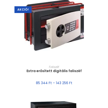
AKCIÓ!
MÉRET VÁLASZTÁSA
Faliszéf
Extra erősített digitális faliszéf
85 344
Ft
–
143 256
Ft