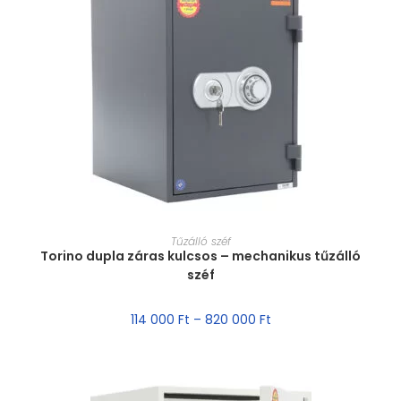
MÉRET VÁLASZTÁSA
Tűzálló széf
Torino dupla záras kulcsos – mechanikus tűzálló
széf
114 000
Ft
–
820 000
Ft