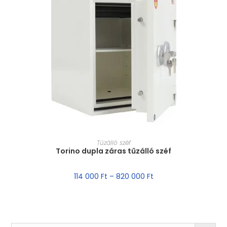
MÉRET VÁLASZTÁSA
Tűzálló széf
Torino dupla záras tűzálló széf
114 000
Ft
–
820 000
Ft