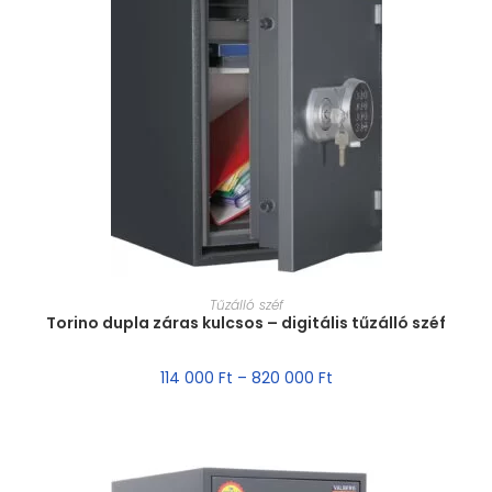
MÉRET VÁLASZTÁSA
Tűzálló széf
Torino dupla záras kulcsos – digitális tűzálló széf
114 000
Ft
–
820 000
Ft