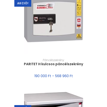
AKCIÓ!
MÉRET VÁLASZTÁSA
Páncélszekrény
PARITET H kulcsos páncélszekrény
190 000
Ft
–
568 960
Ft