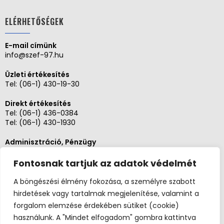
ELÉRHETŐSÉGEK
E-mail címünk
info@szef-97.hu
Üzleti értékesítés
Tel:
(06-1) 430-19-30
Direkt értékesítés
Tel:
(06-1) 436-0384
Tel:
(06-1) 430-1930
Adminisztráció, Pénzügy
Tel:
(06-1) 430-1930
Fontosnak tartjuk az adatok védelmét
Szerviz és karbantartás
Tel: (06-20)3268654
A böngészési élmény fokozása, a személyre szabott
Tel: (06-1) 436-0384
hirdetések vagy tartalmak megjelenítése, valamint a
forgalom elemzése érdekében sütiket (cookie)
használunk. A "Mindet elfogadom" gombra kattintva