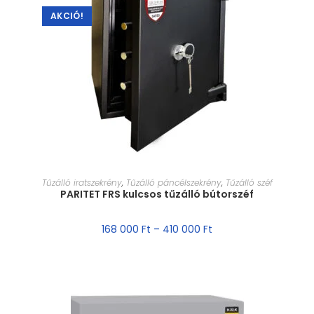
AKCIÓ!
MÉRET VÁLASZTÁSA
Tűzálló iratszekrény
,
Tűzálló páncélszekrény
,
Tűzálló széf
PARITET FRS kulcsos tűzálló bútorszéf
168 000
Ft
–
410 000
Ft