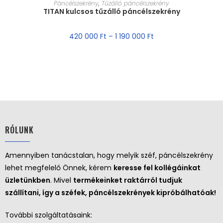
MÉRET VÁLASZTÁSA
Páncélszekrény
,
Tűzálló páncélszekrény
TITAN kulcsos tűzálló páncélszekrény
AKCIÓ!
420 000
Ft
–
1 190 000
Ft
RÓLUNK
Amennyiben tanácstalan, hogy melyik széf, páncélszekrény
lehet megfelelő Önnek, kérem
keresse fel kollégáinkat
üzletünkben
. Mivel
termékeinket raktárról tudjuk
szállítani, így a széfek, páncélszekrények kipróbálhatóak!
További szolgáltatásaink: