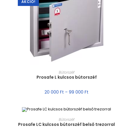
AKCIÓ!
MÉRET VÁLASZTÁSA
Bútorszéf
Prosafe L kulcsos bútorszéf
20 000
Ft
–
99 000
Ft
MÉRET VÁLASZTÁSA
Bútorszéf
Prosafe LC kulcsos bútorszéf belső trezorral
AKCIÓ!