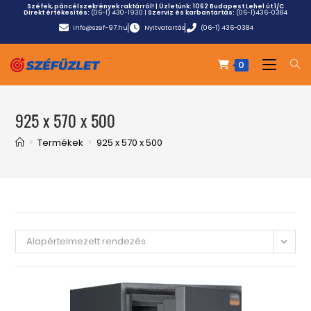
Széfek, páncélszekrények raktárról! | Üzletünk:
1062 Budapest Lehel út 1/C
Direkt értékesítés:
(06-1) 430-1930
|
Szerviz és karbantartás:
(06-1)436-0384
info@szef-97.hu
Nyitvatartás
(06-1) 436-0384
0
925 x 570 x 500
>
Termékek
>
925 x 570 x 500
Alapértelmezett rendezés