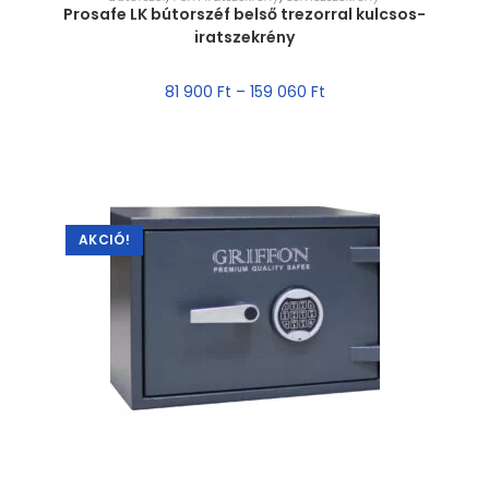
Prosafe LK bútorszéf belső trezorral kulcsos-
iratszekrény
81 900
Ft
–
159 060
Ft
AKCIÓ!