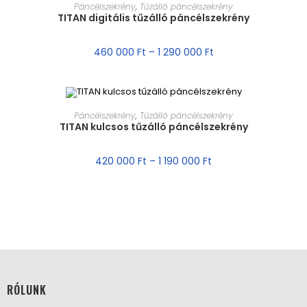
MÉRET VÁLASZTÁSA
Páncélszekrény
,
Tűzálló páncélszekrény
TITAN digitális tűzálló páncélszekrény
460 000
Ft
–
1 290 000
Ft
MÉRET VÁLASZTÁSA
Páncélszekrény
,
Tűzálló páncélszekrény
TITAN kulcsos tűzálló páncélszekrény
AKCIÓ!
420 000
Ft
–
1 190 000
Ft
RÓLUNK