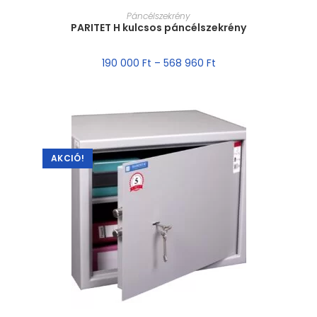
MÉRET VÁLASZTÁSA
Páncélszekrény
PARITET H kulcsos páncélszekrény
190 000
Ft
–
568 960
Ft
AKCIÓ!