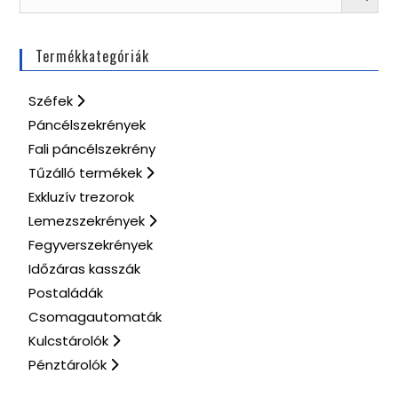
Termékkategóriák
Széfek
Páncélszekrények
Fali páncélszekrény
Tűzálló termékek
Exkluzív trezorok
Lemezszekrények
Fegyverszekrények
Időzáras kasszák
Postaládák
Csomagautomaták
Kulcstárolók
Pénztárolók