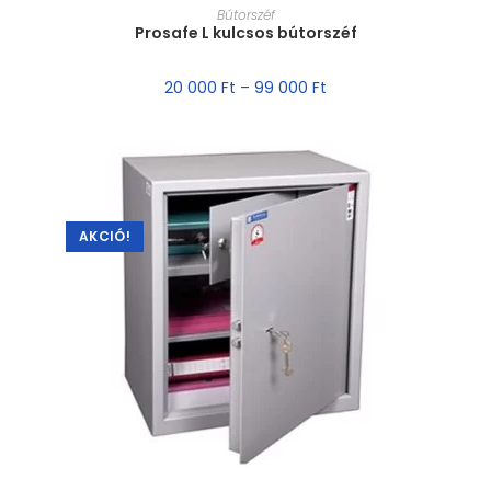
MÉRET VÁLASZTÁSA
Bútorszéf
Prosafe L kulcsos bútorszéf
20 000
Ft
–
99 000
Ft
AKCIÓ!
MÉRET VÁLASZTÁSA