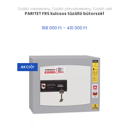
MÉRET VÁLASZTÁSA
Tűzálló iratszekrény
,
Tűzálló páncélszekrény
,
Tűzálló széf
PARITET FRS kulcsos tűzálló bútorszéf
168 000
Ft
–
410 000
Ft
AKCIÓ!