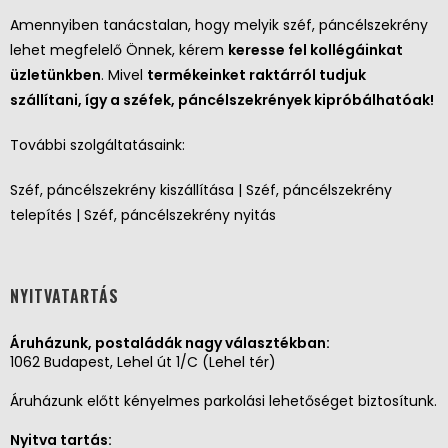
Amennyiben tanácstalan, hogy melyik széf, páncélszekrény
lehet megfelelő Önnek, kérem
keresse fel kollégáinkat
üzletünkben
. Mivel
termékeinket raktárról tudjuk
szállítani, így a széfek, páncélszekrények kipróbálhatóak!
További szolgáltatásaink:
Széf, páncélszekrény kiszállítása | Széf, páncélszekrény
telepítés | Széf, páncélszekrény nyitás
NYITVATARTÁS
Áruházunk, postaládák nagy választékban:
1062 Budapest, Lehel út 1/C (Lehel tér)
Áruházunk előtt kényelmes parkolási lehetőséget biztosítunk.
Nyitva tartás: