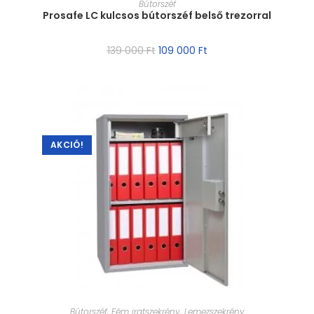
Bútorszéf
Prosafe LC kulcsos bútorszéf belső trezorral
139 000
Ft
109 000
Ft
AKCIÓ!
MÉRET VÁLASZTÁSA
Bútorszéf
,
Fém iratszekrény
,
Lemezszekrény