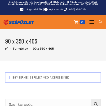
Széfek, páncélszekrények raktárról! | Üzletünk:
1062 Budapest Lehel út 1/C
Direkt értékesítés:
(06-1) 430-1930
|
Szerviz és karbantartás:
(06-1)436-0384
info@szef-97.hu
Nyitvatartás
(06-1) 436-0384
0
90 x 350 x 405
>
Termékek
>
90 x 350 x 405
EGY TERMÉK SE FELELT MEG A KERESÉSNEK.