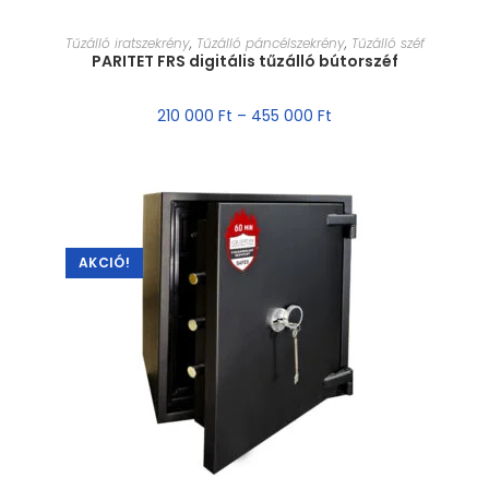
MÉRET VÁLASZTÁSA
Tűzálló iratszekrény
,
Tűzálló páncélszekrény
,
Tűzálló széf
PARITET FRS digitális tűzálló bútorszéf
210 000
Ft
–
455 000
Ft
AKCIÓ!