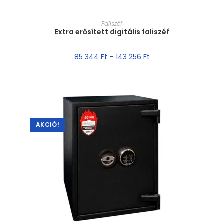
MÉRET VÁLASZTÁSA
Faliszéf
Extra erősített digitális faliszéf
85 344
Ft
–
143 256
Ft
AKCIÓ!