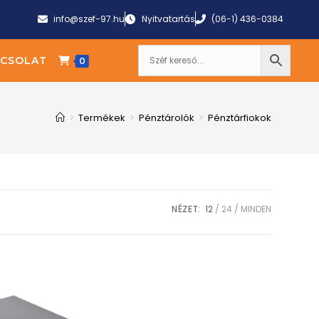
info@szef-97.hu
Nyitvatartás
(06-1) 436-0384
CSOLAT
0
>
Termékek
>
Pénztárolók
>
Pénztárfiokok
NÉZET:
12
24
MINDEN