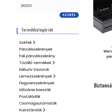
SZŰRÉS
Termékkategóriák
Széfek
MÉRE
Páncélszekrények
Werd
Fali páncélszekrény
pé
Tűzálló termékek
Exkluzív trezorok
Lemezszekrények
Fegyverszekrények
Biztonsá
Időzáras kasszák
Postaládák
Csomagautomaták
Kulcstárolók