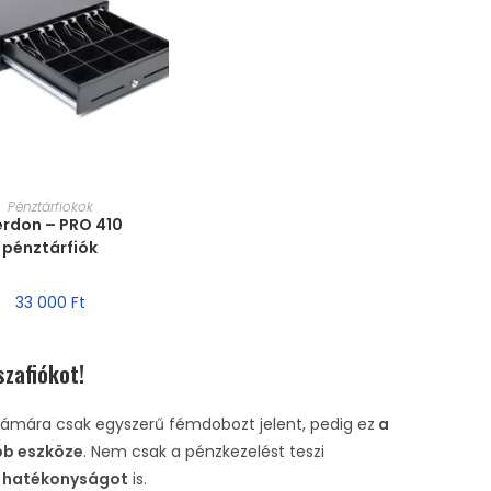
RET VÁLASZTÁSA
Pénztárfiokok
rdon – PRO 410
pénztárfiók
33 000
Ft
szafiókot!
zámára csak egyszerű fémdobozt jelent, pedig ez
a
bb eszköze
. Nem csak a pénzkezelést teszi
a hatékonyságot
is.