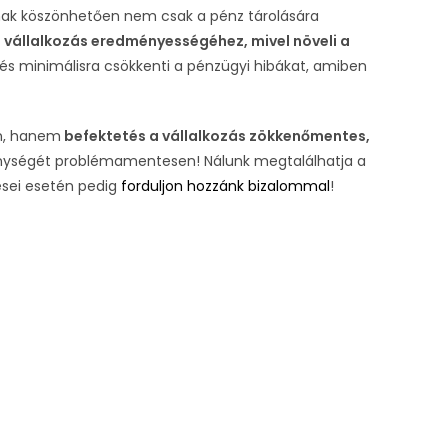
ának köszönhetően nem csak a pénz tárolására
a vállalkozás eredményességéhez, mivel növeli a
lés minimálisra csökkenti a pénzügyi hibákat, amiben
án, hanem
befektetés a vállalkozás zökkenőmentes,
kenységét problémamentesen! Nálunk megtalálhatja a
ései esetén pedig
forduljon hozzánk bizalommal
!