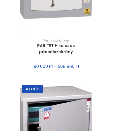
MÉRET VÁLASZTÁSA
Páncélszekrény
PARITET H kulcsos
páncélszekrény
190 000
Ft
–
568 960
Ft
AKCIÓ!