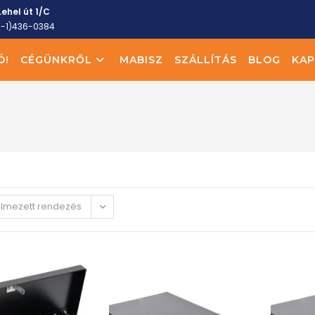
ehel út 1/C
6-1)436-0384
Ó!
CÉGÜNKRŐL
MABISZ
SZÁLLÍTÁS
BLOG
KAP
elmezett rendezés