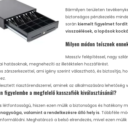
Bármilyen területen tevékenyk
biztonságos pénzkezelés minden
során
kiemelt figyelmet fordí
visszaélések, a lopások kock
Milyen módon teísznek enne
Masszív felépítéssel, nagy szil
i hatásoknak, megnehezíti az illetéktelen hozzáférést.
s zárszerkezettel, ami igény szerint választható, és biztosítja, 
ez.
lesztett riasztórendszerrel, aminek az alkalmazására lehetőség 
n figyelembe a megfelelő kasszafiók kiválasztásánál?
és létfontosságú, hiszen ezen múlik a biztonságos és hatékony 
nagysága, valamint a rendelkezésre álló hely is
. Többféle mó
informálódni. Meghatározó a belső elrendezés, mivel ezen múlik 