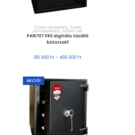
MÉRET VÁLASZTÁSA
Tűzálló iratszekrény
,
Tűzálló
páncélszekrény
,
Tűzálló széf
PARITET FRS digitális tűzálló
bútorszéf
210 000
Ft
–
455 000
Ft
AKCIÓ!