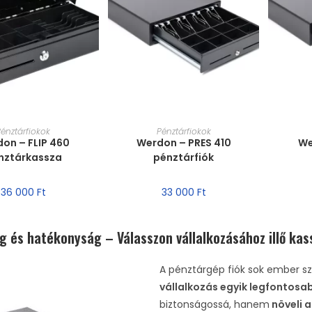
T VÁLASZTÁSA
MÉRET VÁLASZTÁSA
MÉ
Pénztárfiokok
Pénztárfiokok
on – FLIP 460
Werdon – PRES 410
We
nztárkassza
pénztárfiók
36 000
Ft
33 000
Ft
g és hatékonyság – Válasszon vállalkozásához illő kas
A pénztárgép fiók sok ember s
vállalkozás egyik legfontosa
biztonságossá, hanem
növeli 