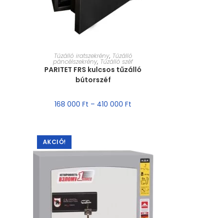
MÉRET VÁLASZTÁSA
Tűzálló iratszekrény
,
Tűzálló
páncélszekrény
,
Tűzálló széf
PARITET FRS kulcsos tűzálló
bútorszéf
168 000
Ft
–
410 000
Ft
AKCIÓ!