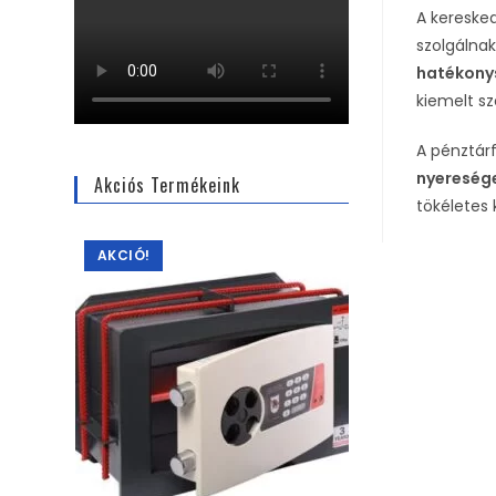
A kereske
szolgálna
hatékony
kiemelt s
A pénztár
nyereség
Akciós Termékeink
tökéletes
AKCIÓ!