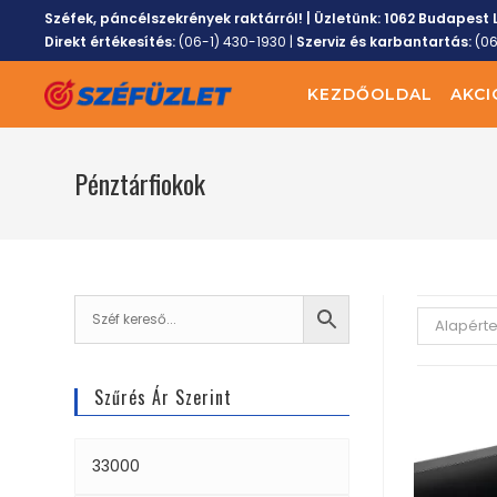
Széfek, páncélszekrények raktárról! | Üzletünk:
1062 Budapest L
Direkt értékesítés:
(06-1) 430-1930
|
Szerviz és karbantartás:
(0
KEZDŐOLDAL
AKCI
Pénztárfiokok
Alapért
Szűrés Ár Szerint