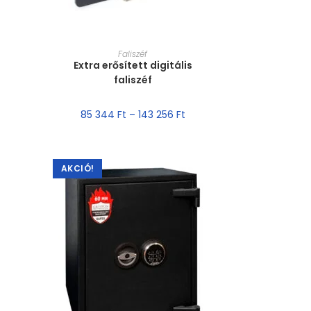
MÉRET VÁLASZTÁSA
Faliszéf
Extra erősített digitális
faliszéf
85 344
Ft
–
143 256
Ft
AKCIÓ!