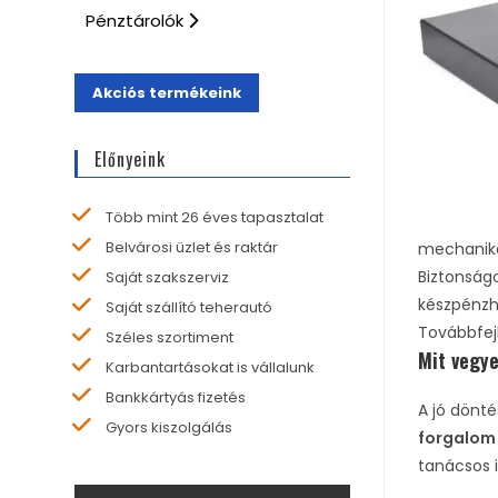
Pénztárolók
Akciós termékeink
Előnyeink
Több mint 26 éves tapasztalat
Belvárosi üzlet és raktár
mechanika
Biztonságo
Saját szakszerviz
készpénzh
Saját szállító teherautó
Továbbfej
Széles szortiment
Mit vegye
Karbantartásokat is vállalunk
Bankkártyás fizetés
A jó dönt
Gyors kiszolgálás
forgalom 
tanácsos 