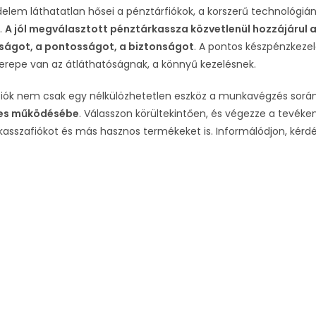
delem láthatatlan hősei a pénztárfiókok, a korszerű technológi
k.
A jól megválasztott pénztárkassza közvetlenül hozzájárul 
ságot, a pontosságot, a biztonságot
. A pontos készpénzkeze
zerepe van az átláthatóságnak, a könnyű kezelésnek.
fiók nem csak egy nélkülözhetetlen eszköz a munkavégzés sor
es működésébe
. Válasszon körültekintően, és végezze a tevé
 kasszafiókot és más hasznos termékeket is. Informálódjon, kérd