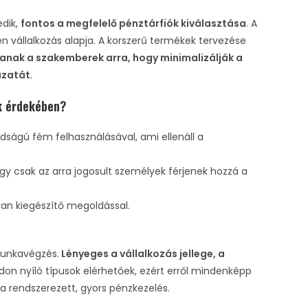
edik,
fontos a megfelelő pénztárfiók kiválasztása
. A
 vállalkozás alapja. A korszerű termékek tervezése
tanak a szakemberek arra, hogy minimalizálják a
ázatát
.
k érdekében?
árdságú fém felhasználásával, ami ellenáll a
hogy csak az arra jogosult személyek férjenek hozzá a
van kiegészítő megoldással.
munkavégzés.
Lényeges a vállalkozás jellege, a
don nyíló típusok elérhetőek, ezért erről mindenképp
a rendszerezett, gyors pénzkezelés.