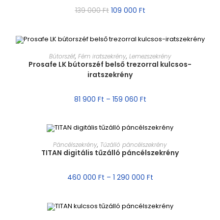
139 000
Ft
109 000
Ft
MÉRET VÁLASZTÁSA
Bútorszéf
,
Fém iratszekrény
,
Lemezszekrény
Prosafe LK bútorszéf belső trezorral kulcsos-
iratszekrény
AKCIÓ!
81 900
Ft
–
159 060
Ft
MÉRET VÁLASZTÁSA
Páncélszekrény
,
Tűzálló páncélszekrény
TITAN digitális tűzálló páncélszekrény
AKCIÓ!
460 000
Ft
–
1 290 000
Ft