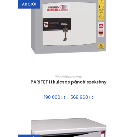
AKCIÓ!
MÉRET VÁLASZTÁSA
Páncélszekrény
PARITET H kulcsos páncélszekrény
190 000
Ft
–
568 960
Ft