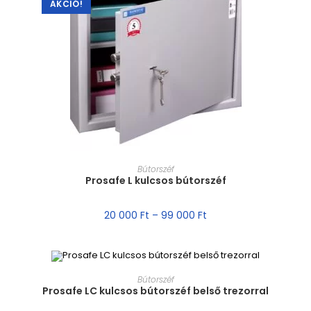
AKCIÓ!
MÉRET VÁLASZTÁSA
Bútorszéf
Prosafe L kulcsos bútorszéf
20 000
Ft
–
99 000
Ft
MÉRET VÁLASZTÁSA
Bútorszéf
Prosafe LC kulcsos bútorszéf belső trezorral
AKCIÓ!