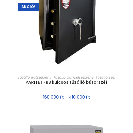
AKCIÓ!
MÉRET VÁLASZTÁSA
Tűzálló iratszekrény
,
Tűzálló páncélszekrény
,
Tűzálló széf
PARITET FRS kulcsos tűzálló bútorszéf
168 000
Ft
–
410 000
Ft