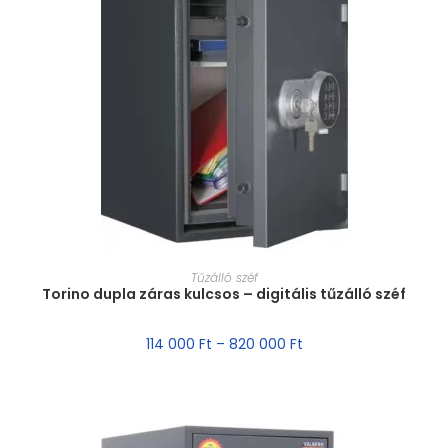
MÉRET VÁLASZTÁSA
Tűzálló széf
Torino dupla záras kulcsos – digitális tűzálló széf
114 000
Ft
–
820 000
Ft