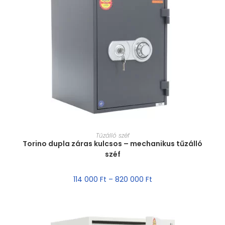
MÉRET VÁLASZTÁSA
Tűzálló széf
Torino dupla záras kulcsos – mechanikus tűzálló
széf
114 000
Ft
–
820 000
Ft