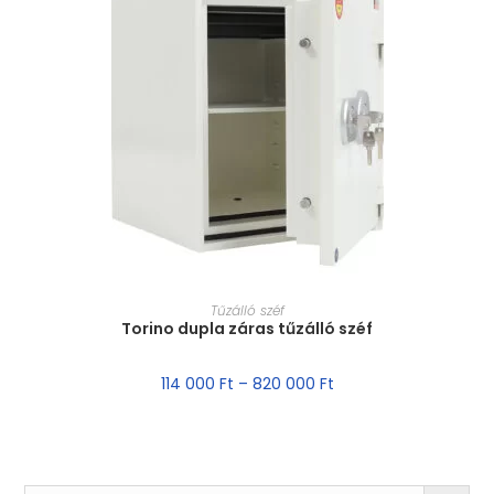
MÉRET VÁLASZTÁSA
Tűzálló széf
Torino dupla záras tűzálló széf
114 000
Ft
–
820 000
Ft