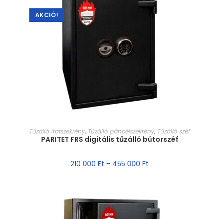
AKCIÓ!
MÉRET VÁLASZTÁSA
Tűzálló iratszekrény
,
Tűzálló páncélszekrény
,
Tűzálló széf
PARITET FRS digitális tűzálló bútorszéf
210 000
Ft
–
455 000
Ft