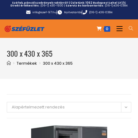
Széfek, páncélszekrények raktárról! | Üzletünk:
1062 Budapest Lehel út 1/C
Direkt értékesítés:
(06-1) 430-1930
|
Szerviz és karbantartás:
(06-1)436-0384
info@szef-97.hu
Nyitvatartás
(06-1) 436-0384
0
300 x 430 x 365
>
Termékek
>
300 x 430 x 365
Alapértelmezett rendezés