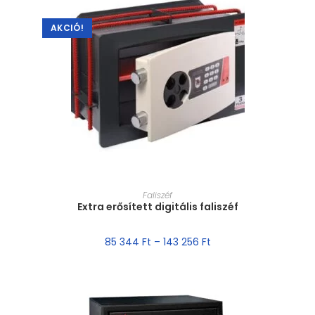
AKCIÓ!
MÉRET VÁLASZTÁSA
Faliszéf
Extra erősített digitális faliszéf
85 344
Ft
–
143 256
Ft