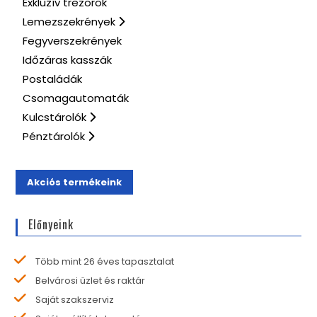
Exkluzív trezorok
Lemezszekrények
Fegyverszekrények
Időzáras kasszák
Postaládák
Csomagautomaták
Kulcstárolók
Pénztárolók
Akciós termékeink
Előnyeink
Több mint 26 éves tapasztalat
Belvárosi üzlet és raktár
Saját szakszerviz