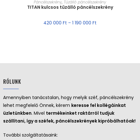
MÉRET VÁLASZTÁSA
Páncélszekrény
,
Tűzálló páncélszekrény
TITAN kulcsos tűzálló páncélszekrény
AKCIÓ!
420 000
Ft
–
1 190 000
Ft
RÓLUNK
Amennyiben tanácstalan, hogy melyik széf, páncélszekrény
lehet megfelelő Önnek, kérem
keresse fel kollégáinkat
üzletünkben
. Mivel
termékeinket raktárról tudjuk
szállítani, így a széfek, páncélszekrények kipróbálhatóak!
További szolgáltatásaink: