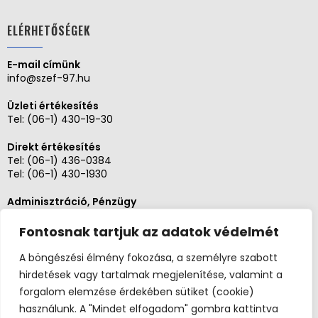
ELÉRHETŐSÉGEK
E-mail címünk
info@szef-97.hu
Üzleti értékesítés
Tel:
(06-1) 430-19-30
Direkt értékesítés
Tel:
(06-1) 436-0384
Tel:
(06-1) 430-1930
Adminisztráció, Pénzügy
Tel:
(06-1) 430-1930
Fontosnak tartjuk az adatok védelmét
Szerviz és karbantartás
Tel: (06-20)3268654
A böngészési élmény fokozása, a személyre szabott
Tel: (06-1) 436-0384
hirdetések vagy tartalmak megjelenítése, valamint a
forgalom elemzése érdekében sütiket (cookie)
használunk. A "Mindet elfogadom" gombra kattintva