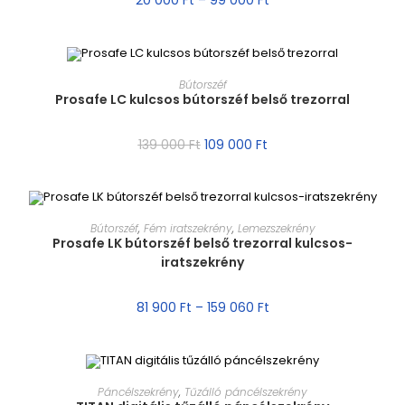
20 000
Ft
–
99 000
Ft
MÉRET VÁLASZTÁSA
Bútorszéf
Prosafe LC kulcsos bútorszéf belső trezorral
AKCIÓ!
139 000
Ft
109 000
Ft
MÉRET VÁLASZTÁSA
Bútorszéf
,
Fém iratszekrény
,
Lemezszekrény
Prosafe LK bútorszéf belső trezorral kulcsos-
iratszekrény
AKCIÓ!
81 900
Ft
–
159 060
Ft
MÉRET VÁLASZTÁSA
Páncélszekrény
,
Tűzálló páncélszekrény