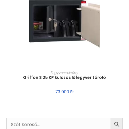
MÉRET VÁLASZTÁSA
Fegyverszekrény
Griffon S 25 KP kulcsos lőfegyver tároló
73 900
Ft