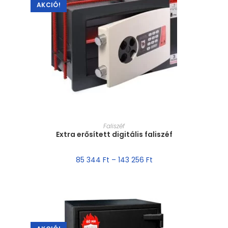
AKCIÓ!
MÉRET VÁLASZTÁSA
Faliszéf
Extra erősített digitális faliszéf
85 344
Ft
–
143 256
Ft