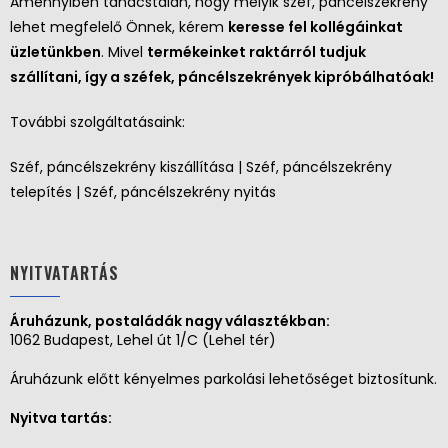
Amennyiben tanácstalan, hogy melyik széf, páncélszekrény
lehet megfelelő Önnek, kérem
keresse fel kollégáinkat
üzletünkben
. Mivel
termékeinket raktárról tudjuk
szállítani, így a széfek, páncélszekrények kipróbálhatóak!
További szolgáltatásaink:
Széf, páncélszekrény kiszállítása | Széf, páncélszekrény
telepítés | Széf, páncélszekrény nyitás
NYITVATARTÁS
Áruházunk, postaládák nagy választékban:
1062 Budapest, Lehel út 1/C (Lehel tér)
Áruházunk előtt kényelmes parkolási lehetőséget biztosítunk.
Nyitva tartás: