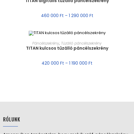
TITAN digitális tűzálló páncélszekrény
AKCIÓ!
460 000
Ft
–
1 290 000
Ft
MÉRET VÁLASZTÁSA
Páncélszekrény
,
Tűzálló páncélszekrény
TITAN kulcsos tűzálló páncélszekrény
AKCIÓ!
420 000
Ft
–
1 190 000
Ft
RÓLUNK