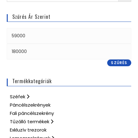
Szűrés Ár Szerint
SZŰRÉS
Termékkategóriák
Széfek
Páncélszekrények
Fali páncélszekrény
Tűzálló termékek
Exkluzív trezorok