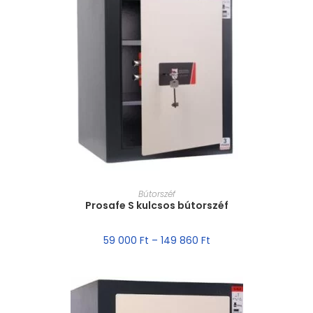
MÉRET VÁLASZTÁSA
Bútorszéf
Prosafe S kulcsos bútorszéf
59 000
Ft
–
149 860
Ft