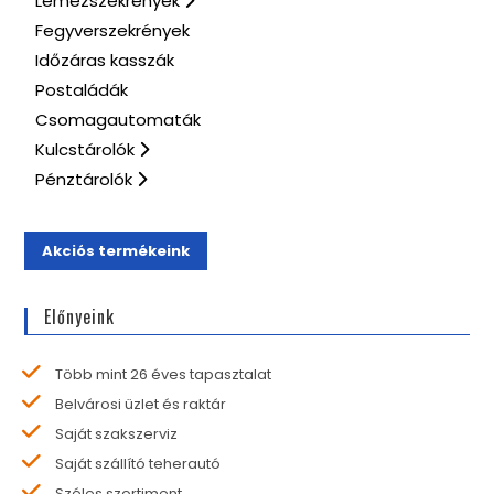
Lemezszekrények
Fegyverszekrények
Időzáras kasszák
Postaládák
Csomagautomaták
Kulcstárolók
Pénztárolók
Akciós termékeink
Előnyeink
Több mint 26 éves tapasztalat
Belvárosi üzlet és raktár
Saját szakszerviz
Saját szállító teherautó
Széles szortiment