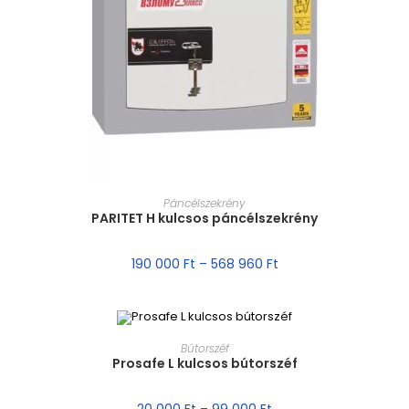
MÉRET VÁLASZTÁSA
Páncélszekrény
PARITET H kulcsos páncélszekrény
190 000
Ft
–
568 960
Ft
MÉRET VÁLASZTÁSA
Bútorszéf
Prosafe L kulcsos bútorszéf
AKCIÓ!