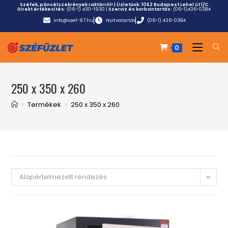
Széfek, páncélszekrények raktárról! | Üzletünk:
1062 Budapest Lehel út 1/C
Direkt értékesítés:
(06-1) 430-1930
|
Szerviz és karbantartás:
(06-1)436-0384
info@szef-97.hu
Nyitvatartás
(06-1) 436-0384
0
250 x 350 x 260
>
Termékek
>
250 x 350 x 260
Alapértelmezett rendezés