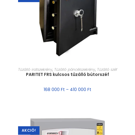
MÉRET VÁLASZTÁSA
Tűzálló iratszekrény
,
Tűzálló páncélszekrény
,
Tűzálló széf
PARITET FRS kulcsos tűzálló bútorszéf
168 000
Ft
–
410 000
Ft
AKCIÓ!