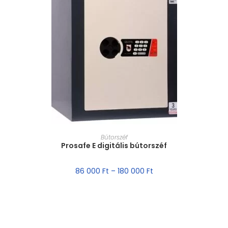
MÉRET VÁLASZTÁSA
Bútorszéf
Prosafe E digitális bútorszéf
86 000
Ft
–
180 000
Ft