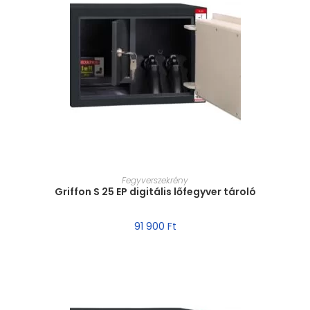
MÉRET VÁLASZTÁSA
Fegyverszekrény
Griffon S 25 EP digitális lőfegyver tároló
91 900
Ft