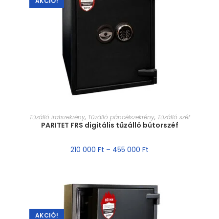
AKCIÓ!
MÉRET VÁLASZTÁSA
Tűzálló iratszekrény
,
Tűzálló páncélszekrény
,
Tűzálló széf
PARITET FRS digitális tűzálló bútorszéf
210 000
Ft
–
455 000
Ft
AKCIÓ!