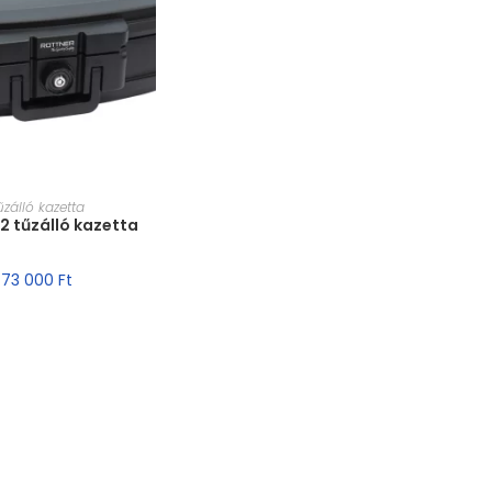
T VÁLASZTÁSA
űzálló kazetta
2 tűzálló kazetta
73 000
Ft