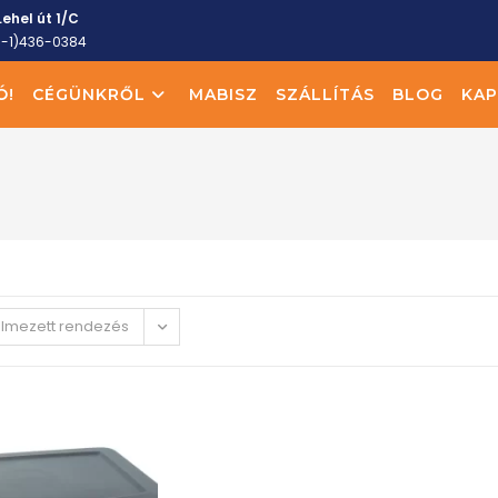
ehel út 1/C
6-1)436-0384
Ó!
CÉGÜNKRŐL
MABISZ
SZÁLLÍTÁS
BLOG
KAP
elmezett rendezés