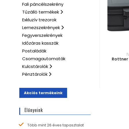
Fali páncélszekrény
Tűzálló termékek
Exkluzív trezorok
Lemezszekrények
Fegyverszekrények
Időzáras kasszák
Postaládák
MÉRE
T
Csomagautomaták
Rottner 
Kulcstárolók
Pénztárolók
Akciós termékeink
Előnyeink
Több mint 26 éves tapasztalat