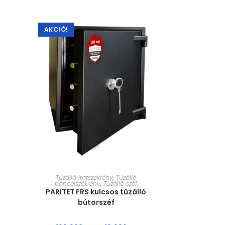
AKCIÓ!
MÉRET VÁLASZTÁSA
Tűzálló iratszekrény
,
Tűzálló
páncélszekrény
,
Tűzálló széf
PARITET FRS kulcsos tűzálló
bútorszéf