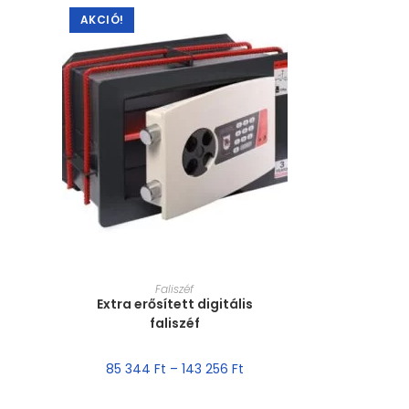
AKCIÓ!
MÉRET VÁLASZTÁSA
Faliszéf
Extra erősített digitális
faliszéf
85 344
Ft
–
143 256
Ft