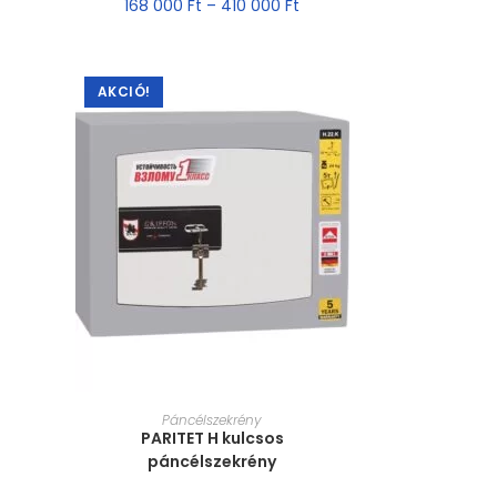
168 000
Ft
–
410 000
Ft
AKCIÓ!
MÉRET VÁLASZTÁSA
Páncélszekrény
PARITET H kulcsos
páncélszekrény