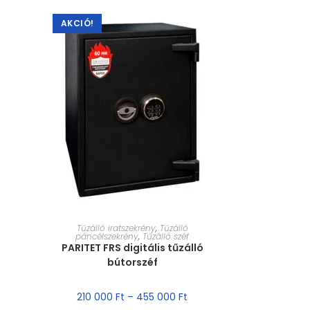
AKCIÓ!
MÉRET VÁLASZTÁSA
Tűzálló iratszekrény
,
Tűzálló
páncélszekrény
,
Tűzálló széf
PARITET FRS digitális tűzálló
bútorszéf
210 000
Ft
–
455 000
Ft