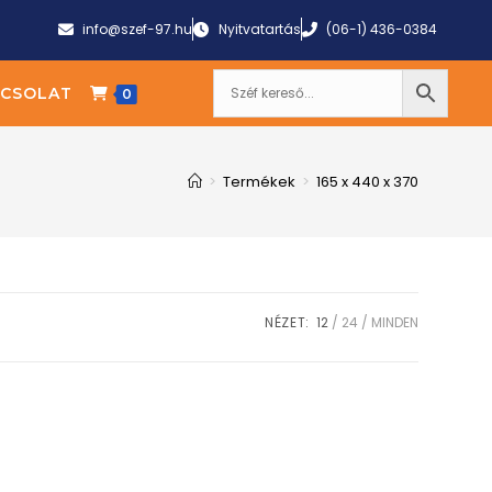
info@szef-97.hu
Nyitvatartás
(06-1) 436-0384
CSOLAT
0
>
Termékek
>
165 x 440 x 370
NÉZET:
12
24
MINDEN