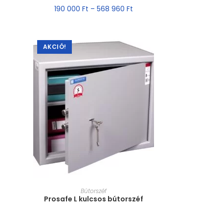
190 000
Ft
–
568 960
Ft
AKCIÓ!
MÉRET VÁLASZTÁSA
Bútorszéf
Prosafe L kulcsos bútorszéf