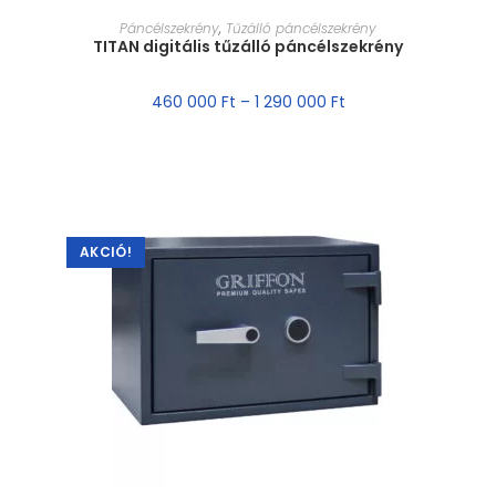
MÉRET VÁLASZTÁSA
Páncélszekrény
,
Tűzálló páncélszekrény
TITAN digitális tűzálló páncélszekrény
460 000
Ft
–
1 290 000
Ft
AKCIÓ!