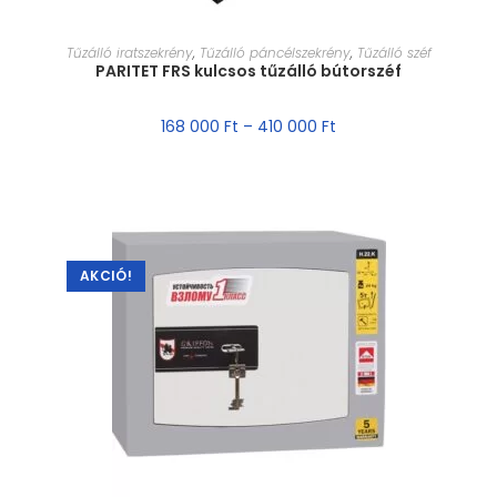
MÉRET VÁLASZTÁSA
Tűzálló iratszekrény
,
Tűzálló páncélszekrény
,
Tűzálló széf
PARITET FRS kulcsos tűzálló bútorszéf
168 000
Ft
–
410 000
Ft
AKCIÓ!