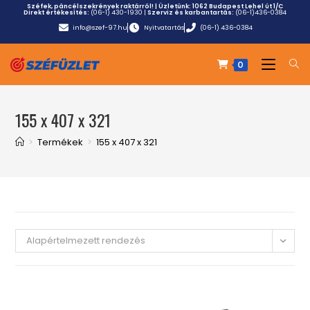
Széfek, páncélszekrények raktárról! | Üzletünk:
1062 Budapest Lehel út 1/C
Direkt értékesítés:
(06-1) 430-1930
|
Szerviz és karbantartás:
(06-1)436-0384
info@szef-97.hu
Nyitvatartás
(06-1) 436-0384
0
155 x 407 x 321
>
Termékek
>
155 x 407 x 321
Alapértelmezett rendezés