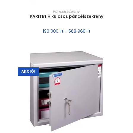
MÉRET VÁLASZTÁSA
Páncélszekrény
PARITET H kulcsos páncélszekrény
190 000
Ft
–
568 960
Ft
AKCIÓ!