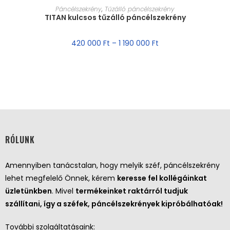
MÉRET VÁLASZTÁSA
Páncélszekrény
,
Tűzálló páncélszekrény
TITAN kulcsos tűzálló páncélszekrény
420 000
Ft
–
1 190 000
Ft
RÓLUNK
Amennyiben tanácstalan, hogy melyik széf, páncélszekrény
lehet megfelelő Önnek, kérem
keresse fel kollégáinkat
üzletünkben
. Mivel
termékeinket raktárról tudjuk
szállítani, így a széfek, páncélszekrények kipróbálhatóak!
További szolgáltatásaink: