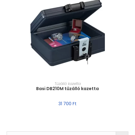
MÉRET VÁLASZTÁSA
Tűzálló kazetta
Basi DB210M tűzálló kazetta
31 700
Ft