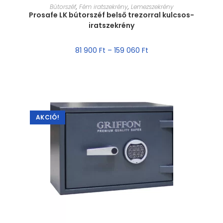
MÉRET VÁLASZTÁSA
Bútorszéf
,
Fém iratszekrény
,
Lemezszekrény
Prosafe LK bútorszéf belső trezorral kulcsos-
iratszekrény
81 900
Ft
–
159 060
Ft
AKCIÓ!