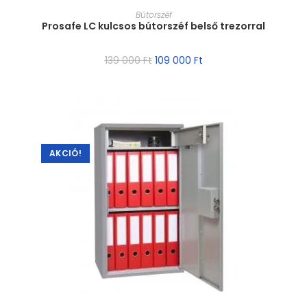
MÉRET VÁLASZTÁSA
Bútorszéf
Prosafe LC kulcsos bútorszéf belső trezorral
139 000
Ft
109 000
Ft
AKCIÓ!