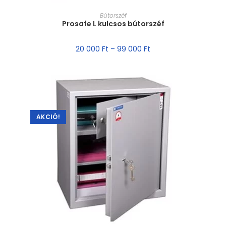
MÉRET VÁLASZTÁSA
Bútorszéf
Prosafe L kulcsos bútorszéf
20 000
Ft
–
99 000
Ft
AKCIÓ!