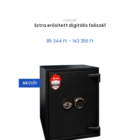
MÉRET VÁLASZTÁSA
Faliszéf
Extra erősített digitális faliszéf
85 344
Ft
–
143 256
Ft
AKCIÓ!