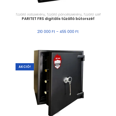
MÉRET VÁLASZTÁSA
Tűzálló iratszekrény
,
Tűzálló páncélszekrény
,
Tűzálló széf
PARITET FRS digitális tűzálló bútorszéf
210 000
Ft
–
455 000
Ft
AKCIÓ!