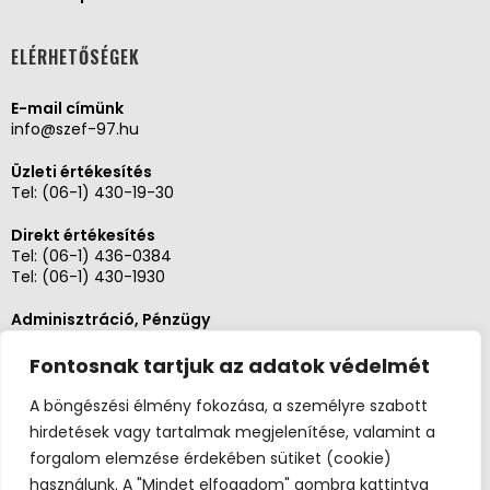
ELÉRHETŐSÉGEK
E-mail címünk
info@szef-97.hu
Üzleti értékesítés
Tel:
(06-1) 430-19-30
Direkt értékesítés
Tel:
(06-1) 436-0384
Tel:
(06-1) 430-1930
Adminisztráció, Pénzügy
Tel:
(06-1) 430-1930
Fontosnak tartjuk az adatok védelmét
Szerviz és karbantartás
Tel: (06-20)3268654
A böngészési élmény fokozása, a személyre szabott
Tel: (06-1) 436-0384
hirdetések vagy tartalmak megjelenítése, valamint a
forgalom elemzése érdekében sütiket (cookie)
használunk. A "Mindet elfogadom" gombra kattintva