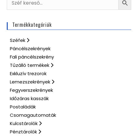
Termékkategóriák
Széfek
Páncélszekrények
Fali páncélszekrény
Tűzálló termékek
Exkluzív trezorok
Lemezszekrények
Fegyverszekrények
Időzáras kasszák
Postaládák
Csomagautomaták
Kulcstárolók
Pénztárolók