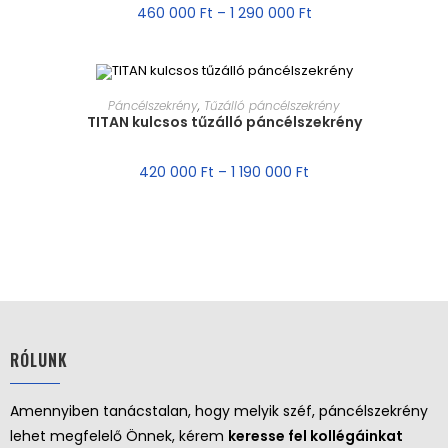
460 000
Ft
–
1 290 000
Ft
MÉRET VÁLASZTÁSA
Páncélszekrény
,
Tűzálló páncélszekrény
TITAN kulcsos tűzálló páncélszekrény
AKCIÓ!
420 000
Ft
–
1 190 000
Ft
RÓLUNK
Amennyiben tanácstalan, hogy melyik széf, páncélszekrény
lehet megfelelő Önnek, kérem
keresse fel kollégáinkat