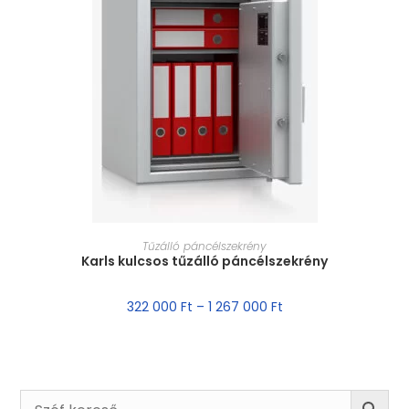
MÉRET VÁLASZTÁSA
Tűzálló páncélszekrény
Karls kulcsos tűzálló páncélszekrény
322 000
Ft
–
1 267 000
Ft