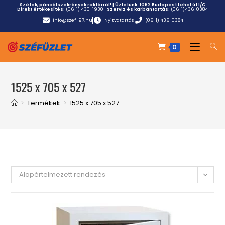
Széfek, páncélszekrények raktárról! | Üzletünk:
1062 Budapest Lehel út 1/C
Direkt értékesítés:
(06-1) 430-1930
|
Szerviz és karbantartás:
(06-1)436-0384
info@szef-97.hu
Nyitvatartás
(06-1) 436-0384
0
1525 x 705 x 527
>
Termékek
>
1525 x 705 x 527
Alapértelmezett rendezés