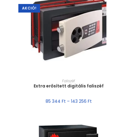
AKCIÓ!
MÉRET VÁLASZTÁSA
Faliszéf
Extra erősített digitális faliszéf
85 344
Ft
–
143 256
Ft