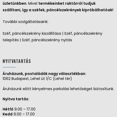
üzletünkben
. Mivel
termékeinket raktárról tudjuk
szállítani, így a széfek, páncélszekrények kipróbálhatóak!
További szolgáltatásaink:
Széf, páncélszekrény kiszállítása | Széf, páncélszekrény
telepítés | Széf, páncélszekrény nyitás
NYITVATARTÁS
Áruházunk, postaládák nagy választékban:
1062 Budapest, Lehel út 1/C (Lehel tér)
Áruházunk előtt kényelmes parkolási lehetőséget biztosítunk.
Nyitva tartás:
Hétfő
9.00 – 17.00
Kedd
9.00 – 17.00