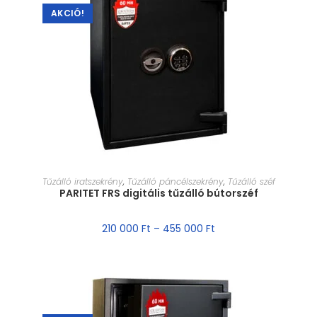
AKCIÓ!
MÉRET VÁLASZTÁSA
Tűzálló iratszekrény
,
Tűzálló páncélszekrény
,
Tűzálló széf
PARITET FRS digitális tűzálló bútorszéf
210 000
Ft
–
455 000
Ft