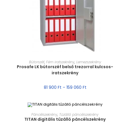
MÉRET VÁLASZTÁSA
Bútorszéf
,
Fém iratszekrény
,
Lemezszekrény
Prosafe LK bútorszéf belső trezorral kulcsos-
iratszekrény
81 900
Ft
–
159 060
Ft
MÉRET VÁLASZTÁSA
Páncélszekrény
,
Tűzálló páncélszekrény
TITAN digitális tűzálló páncélszekrény
AKCIÓ!