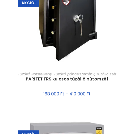
AKCIÓ!
MÉRET VÁLASZTÁSA
Tűzálló iratszekrény
,
Tűzálló páncélszekrény
,
Tűzálló széf
PARITET FRS kulcsos tűzálló bútorszéf
168 000
Ft
–
410 000
Ft