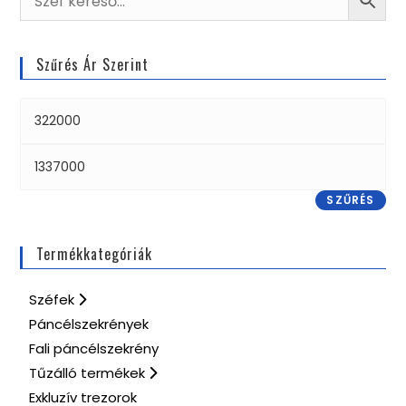
Szűrés Ár Szerint
SZŰRÉS
Termékkategóriák
Széfek
Páncélszekrények
Fali páncélszekrény
Tűzálló termékek
Exkluzív trezorok