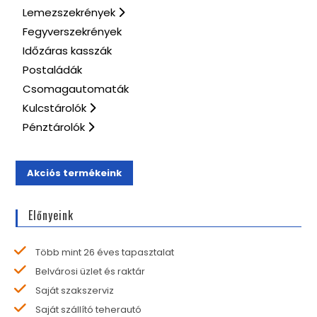
Lemezszekrények
Fegyverszekrények
Időzáras kasszák
Postaládák
Csomagautomaták
Kulcstárolók
Pénztárolók
Akciós termékeink
Előnyeink
Több mint 26 éves tapasztalat
Belvárosi üzlet és raktár
Saját szakszerviz
Saját szállító teherautó