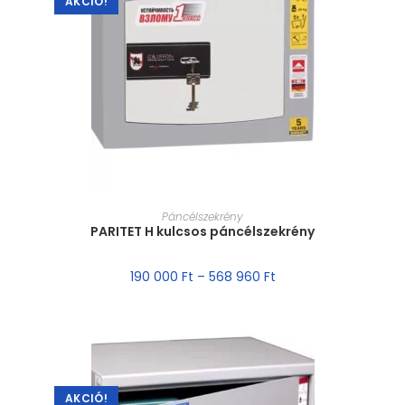
AKCIÓ!
MÉRET VÁLASZTÁSA
Páncélszekrény
PARITET H kulcsos páncélszekrény
190 000
Ft
–
568 960
Ft
AKCIÓ!