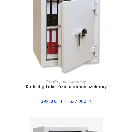
MÉRET VÁLASZTÁSA
Tűzálló páncélszekrény
Karls digitális tűzálló páncélszekrény
392 000
Ft
–
1 337 000
Ft