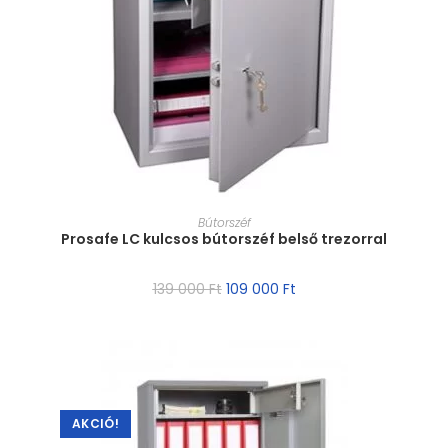
MÉRET VÁLASZTÁSA
Bútorszéf
Prosafe LC kulcsos bútorszéf belső trezorral
139 000
Ft
109 000
Ft
AKCIÓ!