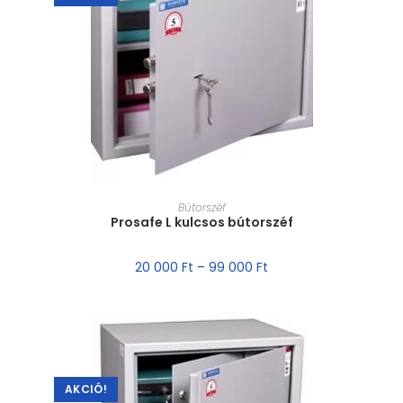
MÉRET VÁLASZTÁSA
Bútorszéf
Prosafe L kulcsos bútorszéf
20 000
Ft
–
99 000
Ft
AKCIÓ!