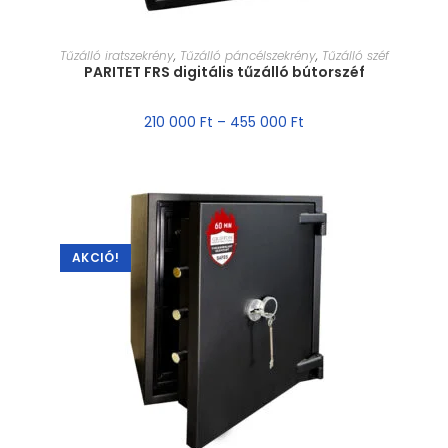
MÉRET VÁLASZTÁSA
Tűzálló iratszekrény
,
Tűzálló páncélszekrény
,
Tűzálló széf
PARITET FRS digitális tűzálló bútorszéf
210 000
Ft
–
455 000
Ft
AKCIÓ!