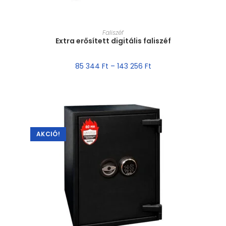
MÉRET VÁLASZTÁSA
Faliszéf
Extra erősített digitális faliszéf
85 344
Ft
–
143 256
Ft
AKCIÓ!