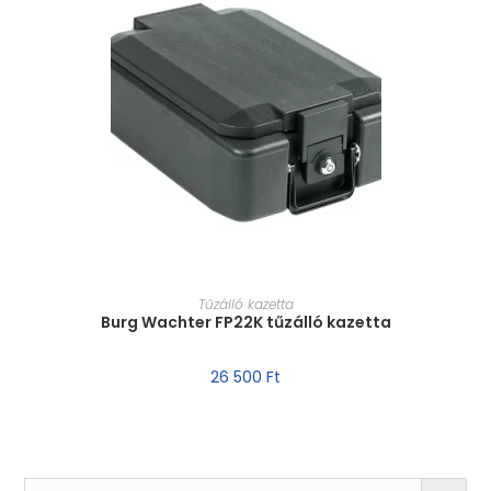
MÉRET VÁLASZTÁSA
Tűzálló kazetta
Burg Wachter FP22K tűzálló kazetta
26 500
Ft