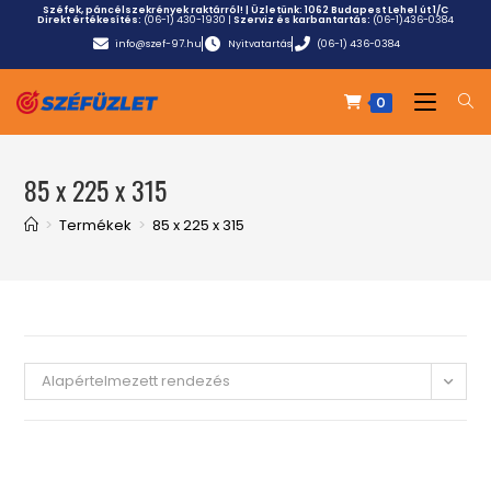
Széfek, páncélszekrények raktárról! | Üzletünk:
1062 Budapest Lehel út 1/C
Direkt értékesítés:
(06-1) 430-1930
|
Szerviz és karbantartás:
(06-1)436-0384
info@szef-97.hu
Nyitvatartás
(06-1) 436-0384
0
85 x 225 x 315
>
Termékek
>
85 x 225 x 315
Alapértelmezett rendezés