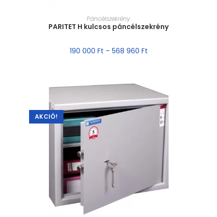
MÉRET VÁLASZTÁSA
Páncélszekrény
PARITET H kulcsos páncélszekrény
190 000
Ft
–
568 960
Ft
AKCIÓ!