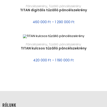
MÉRET VÁLASZTÁSA
Páncélszekrény
,
Tűzálló páncélszekrény
TITAN digitális tűzálló páncélszekrény
460 000
Ft
–
1 290 000
Ft
MÉRET VÁLASZTÁSA
Páncélszekrény
,
Tűzálló páncélszekrény
TITAN kulcsos tűzálló páncélszekrény
AKCIÓ!
420 000
Ft
–
1 190 000
Ft
RÓLUNK