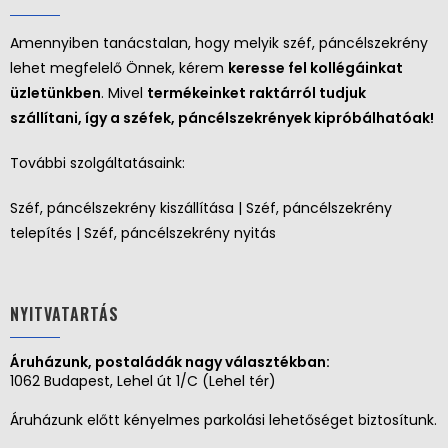
Amennyiben tanácstalan, hogy melyik széf, páncélszekrény
lehet megfelelő Önnek, kérem
keresse fel kollégáinkat
üzletünkben
. Mivel
termékeinket raktárról tudjuk
szállítani, így a széfek, páncélszekrények kipróbálhatóak!
További szolgáltatásaink:
Széf, páncélszekrény kiszállítása | Széf, páncélszekrény
telepítés | Széf, páncélszekrény nyitás
NYITVATARTÁS
Áruházunk, postaládák nagy választékban:
1062 Budapest, Lehel út 1/C (Lehel tér)
Áruházunk előtt kényelmes parkolási lehetőséget biztosítunk.