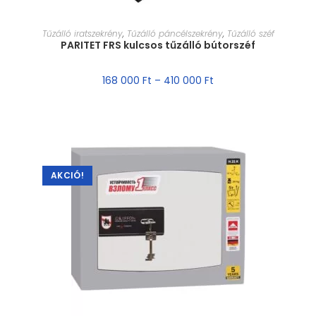
MÉRET VÁLASZTÁSA
Tűzálló iratszekrény
,
Tűzálló páncélszekrény
,
Tűzálló széf
PARITET FRS kulcsos tűzálló bútorszéf
168 000
Ft
–
410 000
Ft
AKCIÓ!