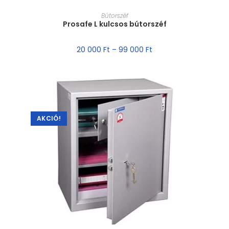
MÉRET VÁLASZTÁSA
Bútorszéf
Prosafe L kulcsos bútorszéf
20 000
Ft
–
99 000
Ft
AKCIÓ!