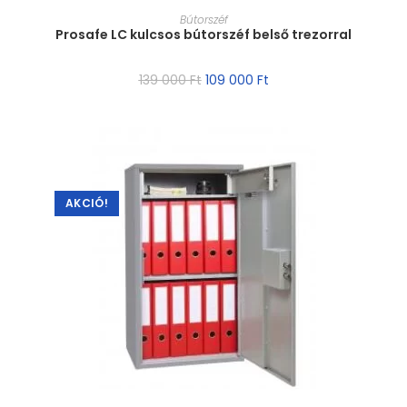
MÉRET VÁLASZTÁSA
Bútorszéf
Prosafe LC kulcsos bútorszéf belső trezorral
139 000
Ft
109 000
Ft
AKCIÓ!