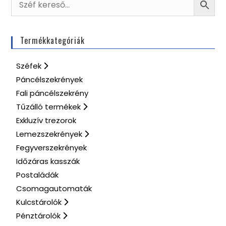
Termékkategóriák
Széfek
Páncélszekrények
Fali páncélszekrény
Tűzálló termékek
Exkluzív trezorok
Lemezszekrények
Fegyverszekrények
Időzáras kasszák
Postaládák
Csomagautomaták
Kulcstárolók
Pénztárolók