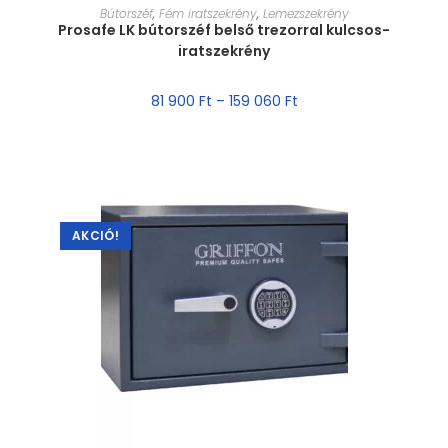
MÉRET VÁLASZTÁSA
Bútorszéf
,
Fém iratszekrény
,
Lemezszekrény
Prosafe LK bútorszéf belső trezorral kulcsos-
iratszekrény
81 900
Ft
–
159 060
Ft
AKCIÓ!