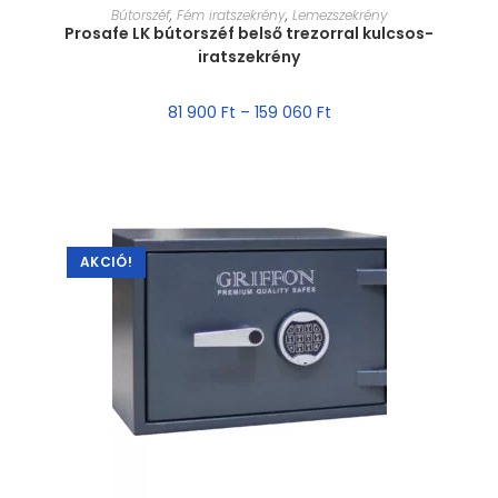
MÉRET VÁLASZTÁSA
Bútorszéf
,
Fém iratszekrény
,
Lemezszekrény
Prosafe LK bútorszéf belső trezorral kulcsos-
iratszekrény
81 900
Ft
–
159 060
Ft
AKCIÓ!