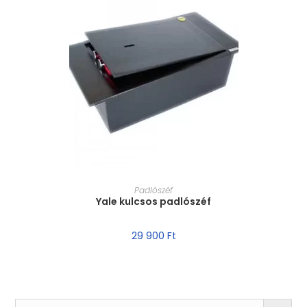
MÉRET VÁLASZTÁSA
Padlószéf
Yale kulcsos padlószéf
29 900
Ft