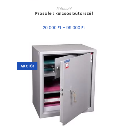
MÉRET VÁLASZTÁSA
Bútorszéf
Prosafe L kulcsos bútorszéf
20 000
Ft
–
99 000
Ft
AKCIÓ!