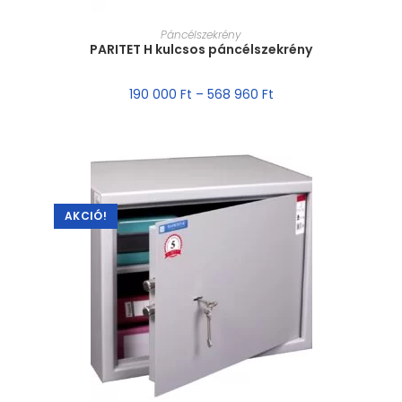
MÉRET VÁLASZTÁSA
Páncélszekrény
PARITET H kulcsos páncélszekrény
190 000
Ft
–
568 960
Ft
AKCIÓ!