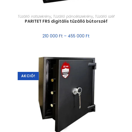
MÉRET VÁLASZTÁSA
Tűzálló iratszekrény
,
Tűzálló páncélszekrény
,
Tűzálló széf
PARITET FRS digitális tűzálló bútorszéf
210 000
Ft
–
455 000
Ft
AKCIÓ!