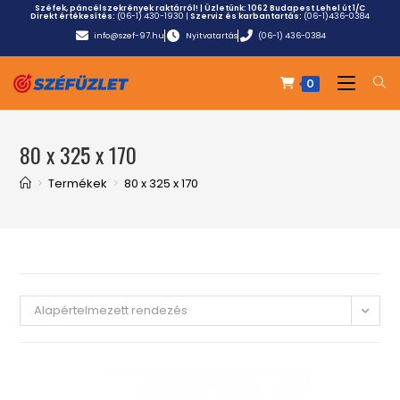
Széfek, páncélszekrények raktárról! | Üzletünk:
1062 Budapest Lehel út 1/C
Direkt értékesítés:
(06-1) 430-1930
|
Szerviz és karbantartás:
(06-1)436-0384
info@szef-97.hu
Nyitvatartás
(06-1) 436-0384
0
80 x 325 x 170
>
Termékek
>
80 x 325 x 170
Alapértelmezett rendezés