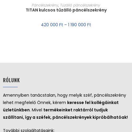
MÉRET VÁLASZTÁSA
Páncélszekrény
,
Tűzálló páncélszekrény
TITAN kulcsos tűzálló páncélszekrény
420 000
Ft
–
1 190 000
Ft
RÓLUNK
Amennyiben tanácstalan, hogy melyik széf, páncélszekrény
lehet megfelelő Önnek, kérem
keresse fel kollégáinkat
üzletünkben
. Mivel
termékeinket raktárról tudjuk
szállítani, így a széfek, páncélszekrények kipróbálhatóak!
További szolgáltatásaink: