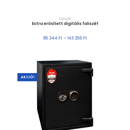
MÉRET VÁLASZTÁSA
Faliszéf
Extra erősített digitális faliszéf
85 344
Ft
–
143 256
Ft
AKCIÓ!