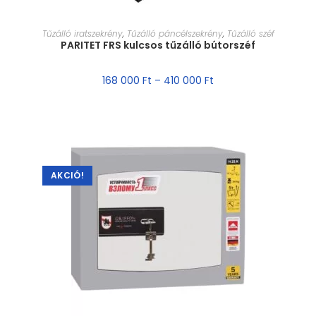
MÉRET VÁLASZTÁSA
Tűzálló iratszekrény
,
Tűzálló páncélszekrény
,
Tűzálló széf
PARITET FRS kulcsos tűzálló bútorszéf
168 000
Ft
–
410 000
Ft
AKCIÓ!