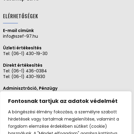
ELÉRHETŐSÉGEK
E-mail címünk
info@szef-97.hu
Üzleti értékesítés
Tel:
(06-1) 430-19-30
Direkt értékesítés
Tel:
(06-1) 436-0384
Tel:
(06-1) 430-1930
Adminisztráció, Pénzügy
Tel:
(06-1) 430-1930
Fontosnak tartjuk az adatok védelmét
Szerviz és karbantartás
Tel: (06-20)3268654
A böngészési élmény fokozása, a személyre szabott
Tel: (06-1) 436-0384
hirdetések vagy tartalmak megjelenítése, valamint a
forgalom elemzése érdekében sütiket (cookie)
használunk. A "Mindet elfogadom" gombra kattintva