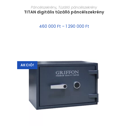
MÉRET VÁLASZTÁSA
Páncélszekrény
,
Tűzálló páncélszekrény
TITAN digitális tűzálló páncélszekrény
460 000
Ft
–
1 290 000
Ft
AKCIÓ!