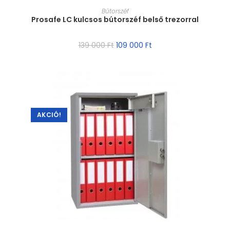
MÉRET VÁLASZTÁSA
Bútorszéf
Prosafe LC kulcsos bútorszéf belső trezorral
139 000
Ft
109 000
Ft
AKCIÓ!