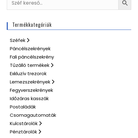
Termékkategóriák
Széfek
Páncélszekrények
Fali páncélszekrény
Tűzálló termékek
Exkluzív trezorok
Lemezszekrények
Fegyverszekrények
Időzáras kasszák
Postaládák
Csomagautomaták
Kulcstárolók
Pénztárolók