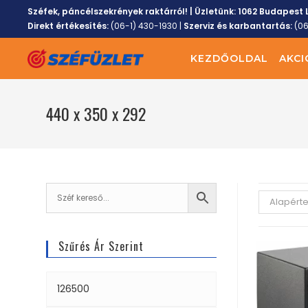
Széfek, páncélszekrények raktárról! | Üzletünk:
1062 Budapest L
Direkt értékesítés:
(06-1) 430-1930
|
Szerviz és karbantartás:
(0
KEZDŐOLDAL
AKCI
440 x 350 x 292
Alapért
Szűrés Ár Szerint