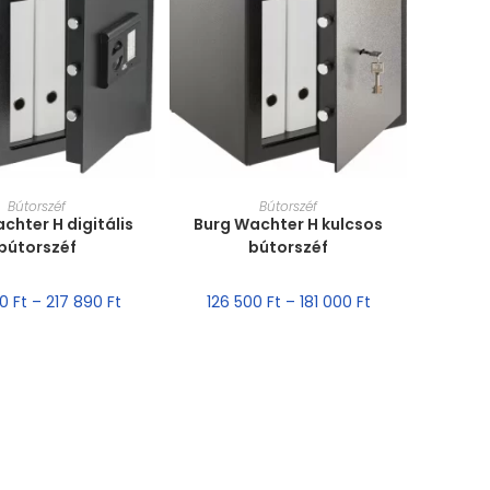
T VÁLASZTÁSA
MÉRET VÁLASZTÁSA
Bútorszéf
Bútorszéf
chter H digitális
Burg Wachter H kulcsos
bútorszéf
bútorszéf
00
Ft
–
217 890
Ft
126 500
Ft
–
181 000
Ft