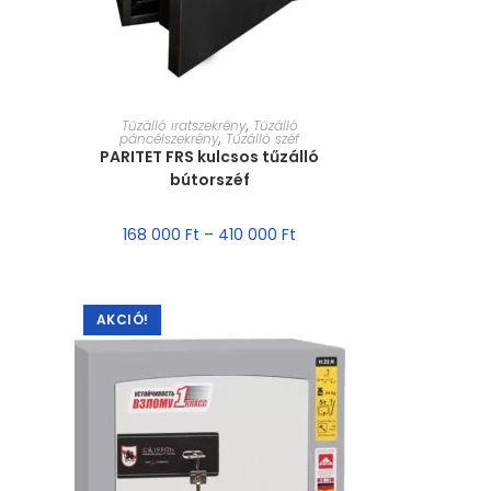
MÉRET VÁLASZTÁSA
Tűzálló iratszekrény
,
Tűzálló
páncélszekrény
,
Tűzálló széf
PARITET FRS kulcsos tűzálló
bútorszéf
168 000
Ft
–
410 000
Ft
AKCIÓ!