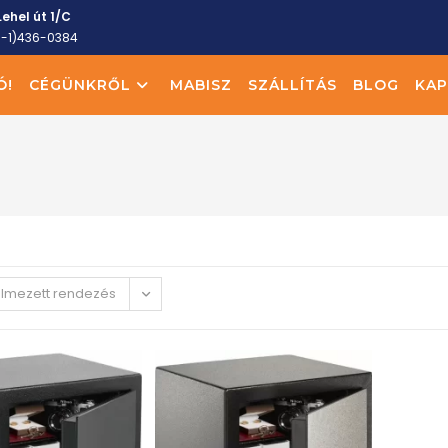
ehel út 1/C
6-1)436-0384
Ó!
CÉGÜNKRŐL
MABISZ
SZÁLLÍTÁS
BLOG
KAP
elmezett rendezés