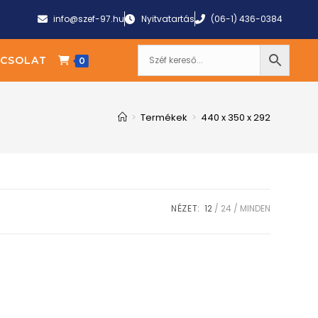
info@szef-97.hu
Nyitvatartás
(06-1) 436-0384
CSOLAT
0
>
Termékek
>
440 x 350 x 292
NÉZET:
12
24
MINDEN