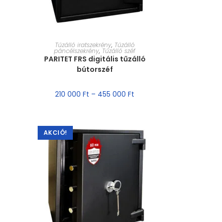
MÉRET VÁLASZTÁSA
Tűzálló iratszekrény
,
Tűzálló
páncélszekrény
,
Tűzálló széf
PARITET FRS digitális tűzálló
bútorszéf
210 000
Ft
–
455 000
Ft
AKCIÓ!