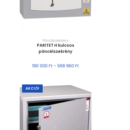
MÉRET VÁLASZTÁSA
Páncélszekrény
PARITET H kulcsos
páncélszekrény
190 000
Ft
–
568 960
Ft
AKCIÓ!