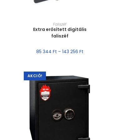
MÉRET VÁLASZTÁSA
Faliszéf
Extra erősített digitális
faliszéf
85 344
Ft
–
143 256
Ft
AKCIÓ!