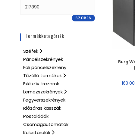
SZŰRÉS
Termékkategóriák
Széfek
MÉRE
Páncélszekrények
Burg Wa
Fali páncélszekrény
Tűzálló termékek
163 0
Exkluzív trezorok
Lemezszekrények
Fegyverszekrények
Időzáras kasszák
Postaládák
Csomagautomaták
Kulcstárolók