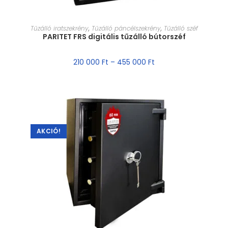
MÉRET VÁLASZTÁSA
Tűzálló iratszekrény
,
Tűzálló páncélszekrény
,
Tűzálló széf
PARITET FRS digitális tűzálló bútorszéf
210 000
Ft
–
455 000
Ft
AKCIÓ!