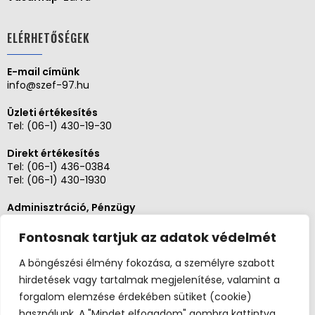
ELÉRHETŐSÉGEK
E-mail címünk
info@szef-97.hu
Üzleti értékesítés
Tel:
(06-1) 430-19-30
Direkt értékesítés
Tel:
(06-1) 436-0384
Tel:
(06-1) 430-1930
Adminisztráció, Pénzügy
Tel:
(06-1) 430-1930
Fontosnak tartjuk az adatok védelmét
Szerviz és karbantartás
Tel: (06-20)3268654
A böngészési élmény fokozása, a személyre szabott
Tel: (06-1) 436-0384
hirdetések vagy tartalmak megjelenítése, valamint a
forgalom elemzése érdekében sütiket (cookie)
használunk. A "Mindet elfogadom" gombra kattintva