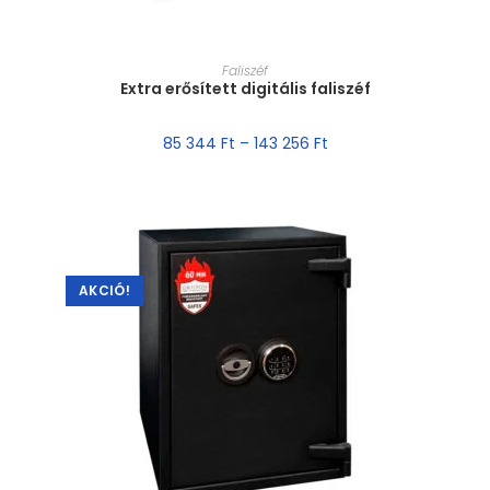
MÉRET VÁLASZTÁSA
Faliszéf
Extra erősített digitális faliszéf
85 344
Ft
–
143 256
Ft
AKCIÓ!