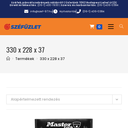
Széfek, páncélszekrények raktárról! | Üzletünk:
1062 Budapest Lehel út 1/C
Direkt értékesítés:
(06-1) 430-1930
|
Szerviz és karbantartás:
(06-1)436-0384
info@szef-97.hu
Nyitvatartás
(06-1) 436-0384
0
330 x 228 x 37
>
Termékek
>
330 x 228 x 37
Alapértelmezett rendezés