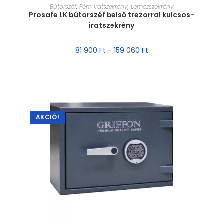
MÉRET VÁLASZTÁSA
Bútorszéf
,
Fém iratszekrény
,
Lemezszekrény
Prosafe LK bútorszéf belső trezorral kulcsos-
iratszekrény
81 900
Ft
–
159 060
Ft
AKCIÓ!