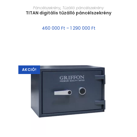
MÉRET VÁLASZTÁSA
Páncélszekrény
,
Tűzálló páncélszekrény
TITAN digitális tűzálló páncélszekrény
460 000
Ft
–
1 290 000
Ft
AKCIÓ!