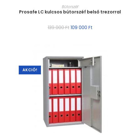
MÉRET VÁLASZTÁSA
Bútorszéf
Prosafe LC kulcsos bútorszéf belső trezorral
139 000
Ft
109 000
Ft
AKCIÓ!