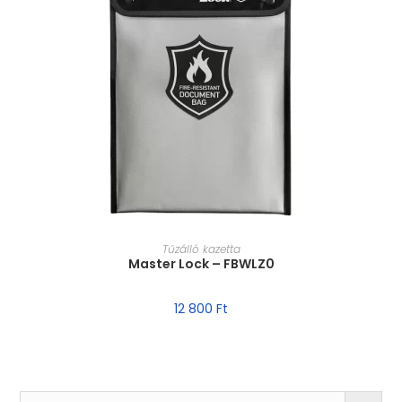
MÉRET VÁLASZTÁSA
Tűzálló kazetta
Master Lock – FBWLZ0
12 800
Ft