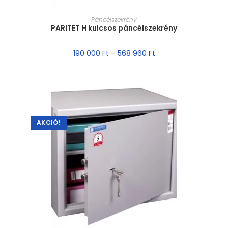
MÉRET VÁLASZTÁSA
Páncélszekrény
PARITET H kulcsos páncélszekrény
190 000
Ft
–
568 960
Ft
AKCIÓ!