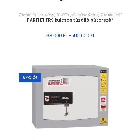
MÉRET VÁLASZTÁSA
Tűzálló iratszekrény
,
Tűzálló páncélszekrény
,
Tűzálló széf
PARITET FRS kulcsos tűzálló bútorszéf
168 000
Ft
–
410 000
Ft
AKCIÓ!