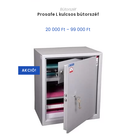
MÉRET VÁLASZTÁSA
Bútorszéf
Prosafe L kulcsos bútorszéf
20 000
Ft
–
99 000
Ft
AKCIÓ!