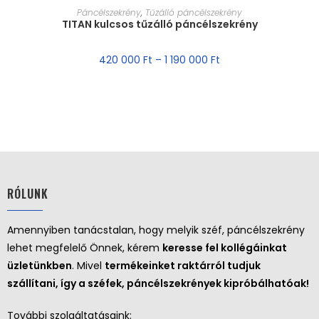
MÉRET VÁLASZTÁSA
Páncélszekrény
,
Tűzálló páncélszekrény
TITAN kulcsos tűzálló páncélszekrény
420 000
Ft
–
1 190 000
Ft
RÓLUNK
Amennyiben tanácstalan, hogy melyik széf, páncélszekrény
lehet megfelelő Önnek, kérem
keresse fel kollégáinkat
üzletünkben
. Mivel
termékeinket raktárról tudjuk
szállítani, így a széfek, páncélszekrények kipróbálhatóak!
További szolgáltatásaink: