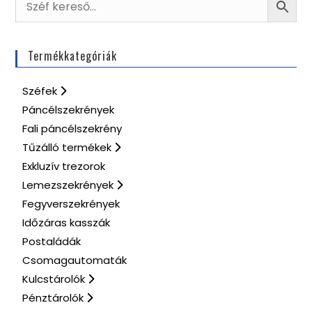
Termékkategóriák
Széfek
Páncélszekrények
Fali páncélszekrény
Tűzálló termékek
Exkluzív trezorok
Lemezszekrények
Fegyverszekrények
Időzáras kasszák
Postaládák
Csomagautomaták
Kulcstárolók
Pénztárolók