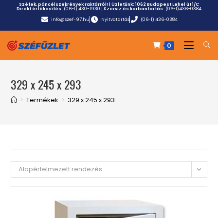
Széfek, páncélszekrények raktárról! | Üzletünk:
1062 Budapest Lehel út 1/C
Direkt értékesítés:
(06-1) 430-1930
|
Szerviz és karbantartás:
(06-1)436-0384
info@szef-97.hu
Nyitvatartás
(06-1) 436-0384
0
329 x 245 x 293
>
Termékek
>
329 x 245 x 293
Alapértelmezett rendezés