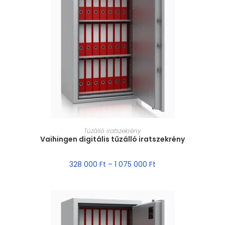
MÉRET VÁLASZTÁSA
Tűzálló iratszekrény
Vaihingen digitális tűzálló iratszekrény
328 000
Ft
–
1 075 000
Ft