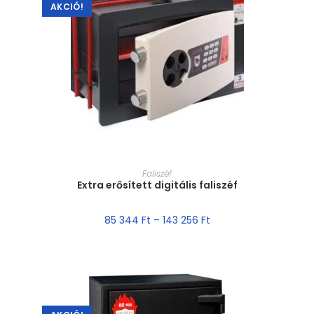
AKCIÓ!
MÉRET VÁLASZTÁSA
Faliszéf
Extra erősített digitális faliszéf
85 344
Ft
–
143 256
Ft