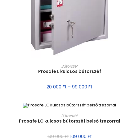
MÉRET VÁLASZTÁSA
Bútorszéf
Prosafe L kulcsos bútorszéf
20 000
Ft
–
99 000
Ft
MÉRET VÁLASZTÁSA
Bútorszéf
Prosafe LC kulcsos bútorszéf belső trezorral
AKCIÓ!
139 000
Ft
109 000
Ft