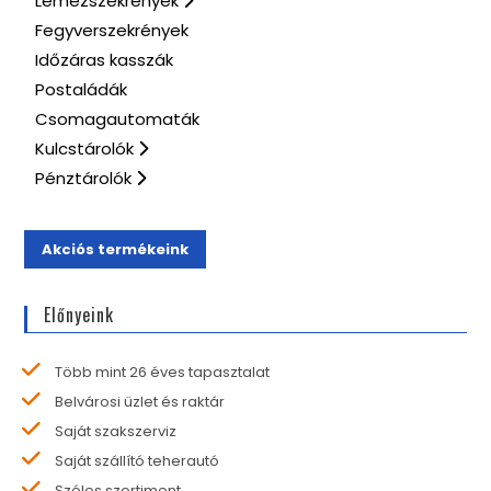
Lemezszekrények
Fegyverszekrények
Időzáras kasszák
Postaládák
Csomagautomaták
Kulcstárolók
Pénztárolók
Akciós termékeink
Előnyeink
Több mint 26 éves tapasztalat
Belvárosi üzlet és raktár
Saját szakszerviz
Saját szállító teherautó
Széles szortiment