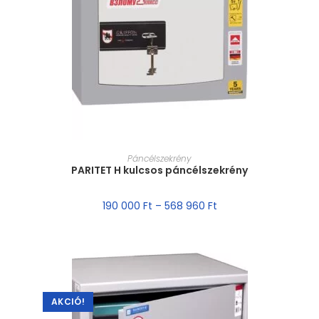
MÉRET VÁLASZTÁSA
Páncélszekrény
PARITET H kulcsos páncélszekrény
190 000
Ft
–
568 960
Ft
AKCIÓ!