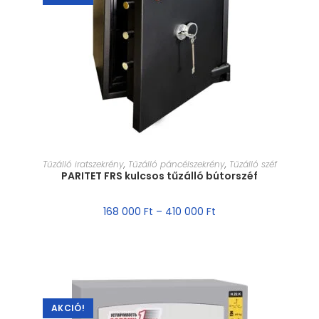
MÉRET VÁLASZTÁSA
Tűzálló iratszekrény
,
Tűzálló páncélszekrény
,
Tűzálló széf
PARITET FRS kulcsos tűzálló bútorszéf
168 000
Ft
–
410 000
Ft
AKCIÓ!