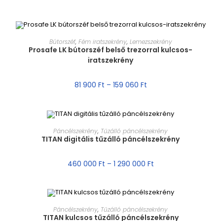
MÉRET VÁLASZTÁSA
Bútorszéf
,
Fém iratszekrény
,
Lemezszekrény
Prosafe LK bútorszéf belső trezorral kulcsos-
iratszekrény
AKCIÓ!
81 900
Ft
–
159 060
Ft
MÉRET VÁLASZTÁSA
Páncélszekrény
,
Tűzálló páncélszekrény
TITAN digitális tűzálló páncélszekrény
AKCIÓ!
460 000
Ft
–
1 290 000
Ft
MÉRET VÁLASZTÁSA
Páncélszekrény
,
Tűzálló páncélszekrény
TITAN kulcsos tűzálló páncélszekrény