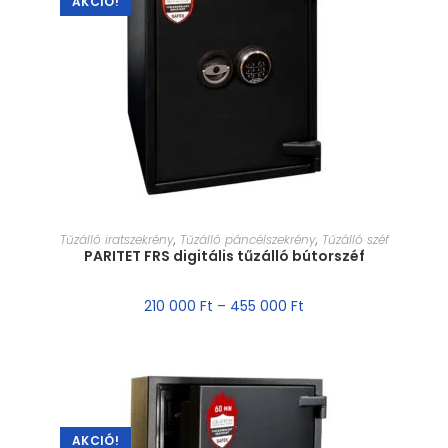
AKCIÓ!
MÉRET VÁLASZTÁSA
Tűzálló iratszekrény
,
Tűzálló páncélszekrény
,
Tűzálló széf
PARITET FRS digitális tűzálló bútorszéf
210 000
Ft
–
455 000
Ft
AKCIÓ!