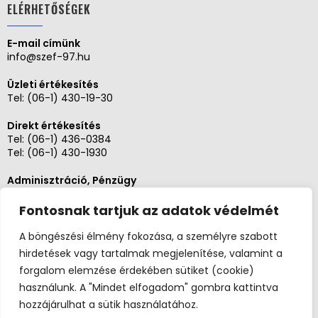
ELÉRHETŐSÉGEK
E-mail címünk
info@szef-97.hu
Üzleti értékesítés
Tel:
(06-1) 430-19-30
Direkt értékesítés
Tel:
(06-1) 436-0384
Tel:
(06-1) 430-1930
Adminisztráció, Pénzügy
Tel:
(06-1) 430-1930
Fontosnak tartjuk az adatok védelmét
Szerviz és karbantartás
Tel: (06-20)3268654
A böngészési élmény fokozása, a személyre szabott
Tel: (06-1) 436-0384
hirdetések vagy tartalmak megjelenítése, valamint a
forgalom elemzése érdekében sütiket (cookie)
használunk. A "Mindet elfogadom" gombra kattintva
hozzájárulhat a sütik használatához.