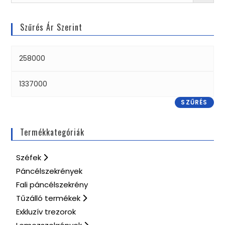
Szűrés Ár Szerint
SZŰRÉS
Termékkategóriák
Széfek
Páncélszekrények
Fali páncélszekrény
Tűzálló termékek
Exkluzív trezorok