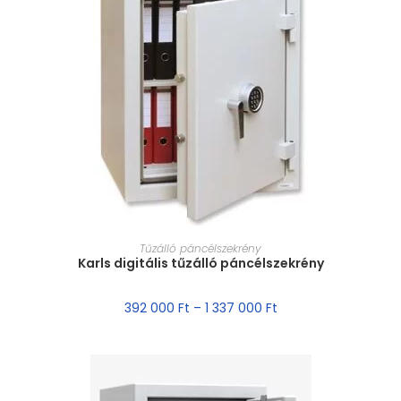
MÉRET VÁLASZTÁSA
Tűzálló páncélszekrény
Karls digitális tűzálló páncélszekrény
392 000
Ft
–
1 337 000
Ft