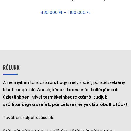
AKCIÓ!
420 000
Ft
–
1 190 000
Ft
RÓLUNK
Amennyiben tanácstalan, hogy melyik széf, páncélszekrény
lehet megfelelő Önnek, kérem
keresse fel kollégáinkat
üzletünkben
. Mivel
termékeinket raktárról tudjuk
szállítani, így a széfek, páncélszekrények kipróbálhatóak!
További szolgáltatásaink:
Széf, páncélszekrény kiszállítása | Széf, páncélszekrény