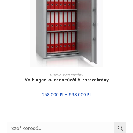
MÉRET VÁLASZTÁSA
Tűzálló iratszekrény
Vaihingen kulcsos tűzálló iratszekrény
258 000
Ft
–
998 000
Ft