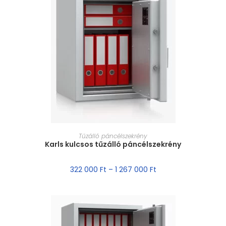
MÉRET VÁLASZTÁSA
Tűzálló páncélszekrény
Karls kulcsos tűzálló páncélszekrény
322 000
Ft
–
1 267 000
Ft