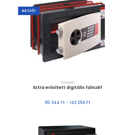
AKCIÓ!
MÉRET VÁLASZTÁSA
Faliszéf
Extra erősített digitális faliszéf
85 344
Ft
–
143 256
Ft