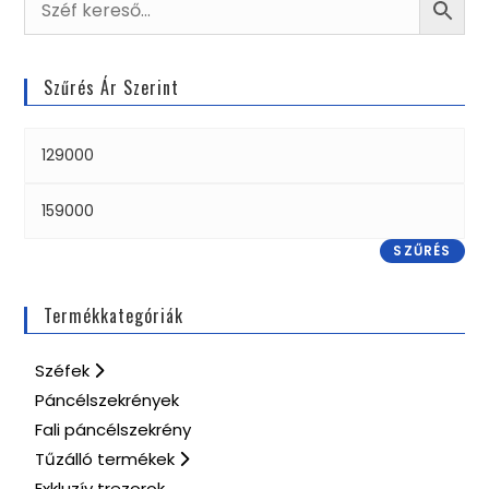
Szűrés Ár Szerint
SZŰRÉS
Termékkategóriák
Széfek
Páncélszekrények
Fali páncélszekrény
Tűzálló termékek
Exkluzív trezorok