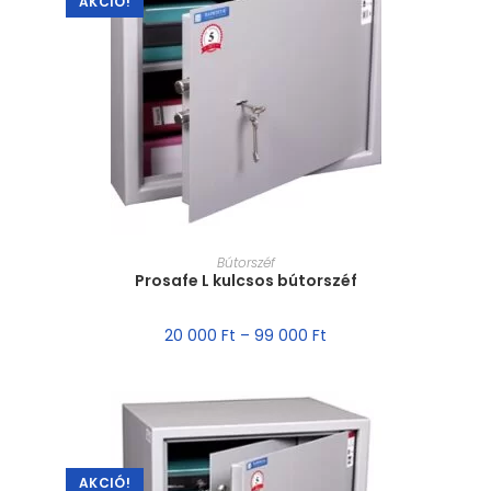
AKCIÓ!
MÉRET VÁLASZTÁSA
Bútorszéf
Prosafe L kulcsos bútorszéf
20 000
Ft
–
99 000
Ft
AKCIÓ!