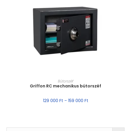
MÉRET VÁLASZTÁSA
Bútorszéf
Griffon RC mechanikus bútorszéf
129 000
Ft
–
159 000
Ft