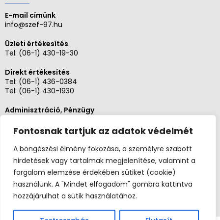
E-mail címünk
info@szef-97.hu
Üzleti értékesítés
Tel:
(06-1) 430-19-30
Direkt értékesítés
Tel:
(06-1) 436-0384
Tel:
(06-1) 430-1930
Adminisztráció, Pénzügy
Tel:
(06-1) 430-1930
Fontosnak tartjuk az adatok védelmét
Szerviz és karbantartás
Tel: (06-20)3268654
A böngészési élmény fokozása, a személyre szabott
Tel: (06-1) 436-0384
hirdetések vagy tartalmak megjelenítése, valamint a
forgalom elemzése érdekében sütiket (cookie)
használunk. A "Mindet elfogadom" gombra kattintva
hozzájárulhat a sütik használatához.