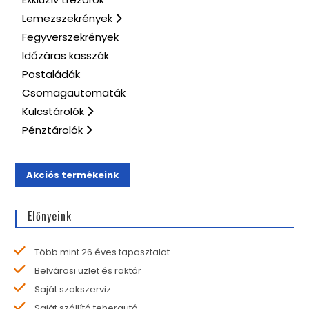
Lemezszekrények
Fegyverszekrények
Időzáras kasszák
Postaládák
Csomagautomaták
Kulcstárolók
Pénztárolók
Akciós termékeink
Előnyeink
Több mint 26 éves tapasztalat
Belvárosi üzlet és raktár
Saját szakszerviz
Saját szállító teherautó