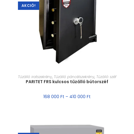
AKCIÓ!
MÉRET VÁLASZTÁSA
Tűzálló iratszekrény
,
Tűzálló páncélszekrény
,
Tűzálló széf
PARITET FRS kulcsos tűzálló bútorszéf
168 000
Ft
–
410 000
Ft