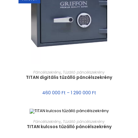
MÉRET VÁLASZTÁSA
Páncélszekrény
,
Tűzálló páncélszekrény
TITAN digitális tűzálló páncélszekrény
460 000
Ft
–
1 290 000
Ft
MÉRET VÁLASZTÁSA
Páncélszekrény
,
Tűzálló páncélszekrény
TITAN kulcsos tűzálló páncélszekrény
AKCIÓ!