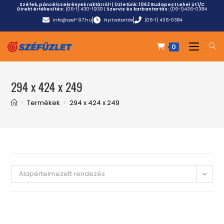
Széfek, páncélszekrények raktárról! | Üzletünk:
1062 Budapest Lehel út 1/C
Direkt értékesítés:
(06-1) 430-1930
|
Szerviz és karbantartás:
(06-1)436-0384
info@szef-97.hu
Nyitvatartás
(06-1) 436-0384
0
294 x 424 x 249
>
Termékek
>
294 x 424 x 249
Alapértelmezett rendezés