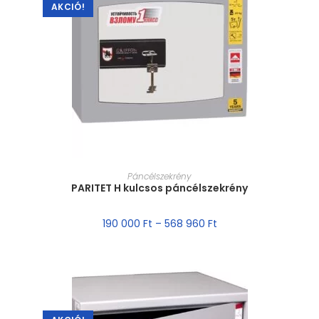
AKCIÓ!
MÉRET VÁLASZTÁSA
Páncélszekrény
PARITET H kulcsos páncélszekrény
190 000
Ft
–
568 960
Ft