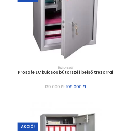
MÉRET VÁLASZTÁSA
Bútorszéf
Prosafe LC kulcsos bútorszéf belső trezorral
139 000
Ft
109 000
Ft
AKCIÓ!