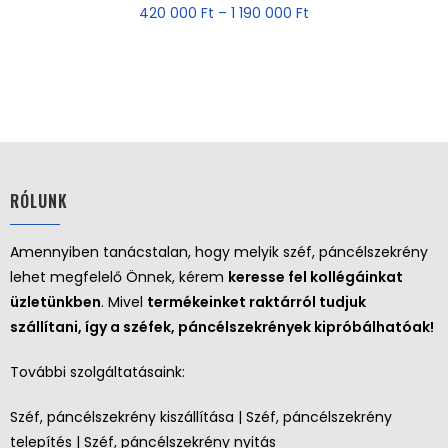
420 000
Ft
–
1 190 000
Ft
RÓLUNK
Amennyiben tanácstalan, hogy melyik széf, páncélszekrény
lehet megfelelő Önnek, kérem
keresse fel kollégáinkat
üzletünkben
. Mivel
termékeinket raktárról tudjuk
szállítani, így a széfek, páncélszekrények kipróbálhatóak!
További szolgáltatásaink:
Széf, páncélszekrény kiszállítása | Széf, páncélszekrény
telepítés | Széf, páncélszekrény nyitás