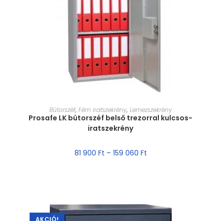
MÉRET VÁLASZTÁSA
Bútorszéf
,
Fém iratszekrény
,
Lemezszekrény
Prosafe LK bútorszéf belső trezorral kulcsos-
iratszekrény
81 900
Ft
–
159 060
Ft
AKCIÓ!