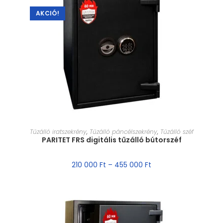
AKCIÓ!
MÉRET VÁLASZTÁSA
Tűzálló iratszekrény
,
Tűzálló páncélszekrény
,
Tűzálló széf
PARITET FRS digitális tűzálló bútorszéf
210 000
Ft
–
455 000
Ft