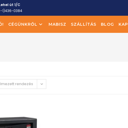
ehel út 1/C
6-1)436-0384
Ó!
CÉGÜNKRŐL
MABISZ
SZÁLLÍTÁS
BLOG
KAP
elmezett rendezés