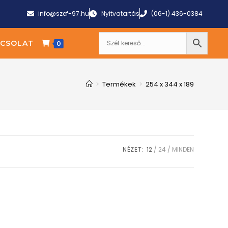
info@szef-97.hu
Nyitvatartás
(06-1) 436-0384
CSOLAT
0
>
Termékek
>
254 x 344 x 189
NÉZET:
12
24
MINDEN