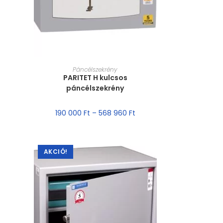
MÉRET VÁLASZTÁSA
Páncélszekrény
PARITET H kulcsos
páncélszekrény
190 000
Ft
–
568 960
Ft
AKCIÓ!