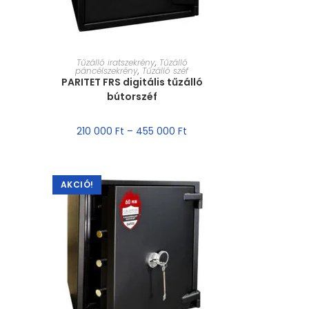
MÉRET VÁLASZTÁSA
Tűzálló iratszekrény
,
Tűzálló
páncélszekrény
,
Tűzálló széf
PARITET FRS digitális tűzálló
bútorszéf
210 000
Ft
–
455 000
Ft
AKCIÓ!