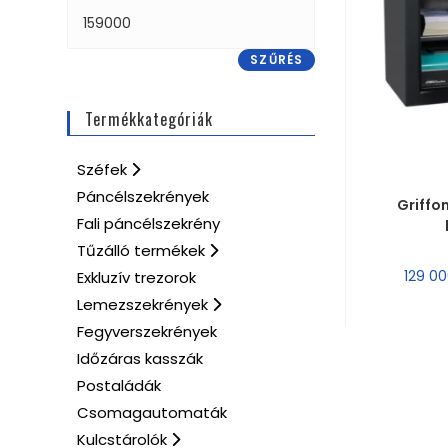
SZŰRÉS
Termékkategóriák
Széfek
MÉRE
Páncélszekrények
Griffo
Fali páncélszekrény
Tűzálló termékek
129 0
Exkluzív trezorok
Lemezszekrények
Fegyverszekrények
Időzáras kasszák
Postaládák
Csomagautomaták
Kulcstárolók