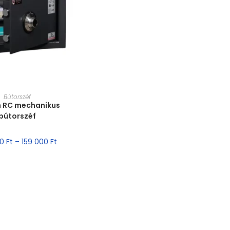
T VÁLASZTÁSA
Bútorszéf
n RC mechanikus
bútorszéf
00
Ft
–
159 000
Ft