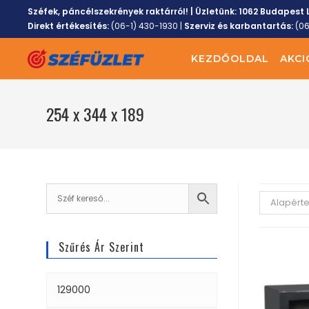
Széfek, páncélszekrények raktárról! | Üzletünk:
1062 Budapest L
Direkt értékesítés:
(06-1) 430-1930
|
Szerviz és karbantartás:
(0
KEZDŐOLDAL
AKCI
254 x 344 x 189
Alapért
Szűrés Ár Szerint