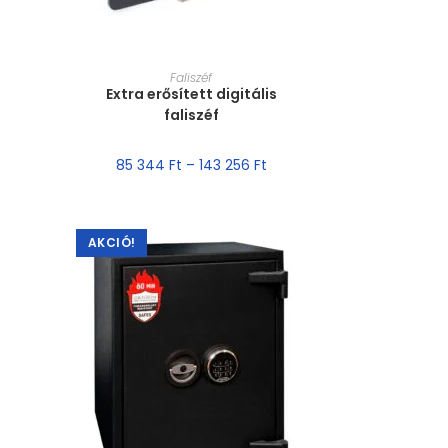
MÉRET VÁLASZTÁSA
Faliszéf
Extra erősített digitális
faliszéf
85 344
Ft
–
143 256
Ft
AKCIÓ!