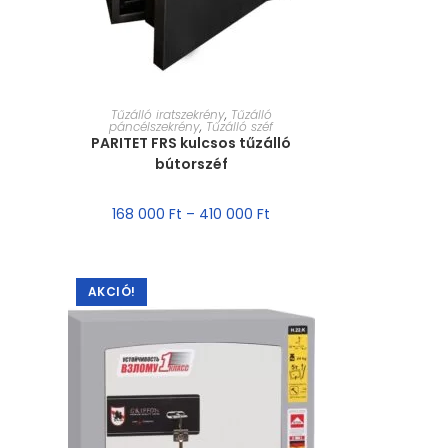
MÉRET VÁLASZTÁSA
Tűzálló iratszekrény
,
Tűzálló
páncélszekrény
,
Tűzálló széf
PARITET FRS kulcsos tűzálló
bútorszéf
168 000
Ft
–
410 000
Ft
AKCIÓ!