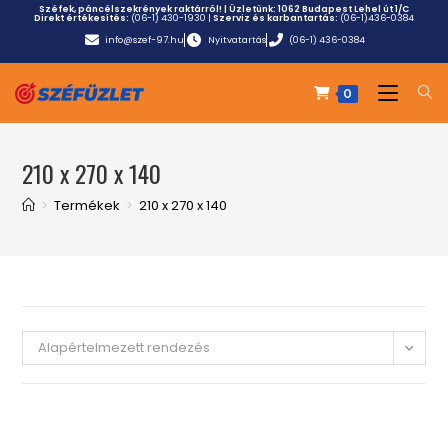
Széfek, páncélszekrények raktárról! | Üzletünk:
1062 Budapest Lehel út 1/C
Direkt értékesítés:
(06-1) 430-1930
|
Szerviz és karbantartás:
(06-1)436-0384
info@szef-97.hu
Nyitvatartás
(06-1) 436-0384
0
210 x 270 x 140
>
Termékek
>
210 x 270 x 140
Alapértelmezett rendezés