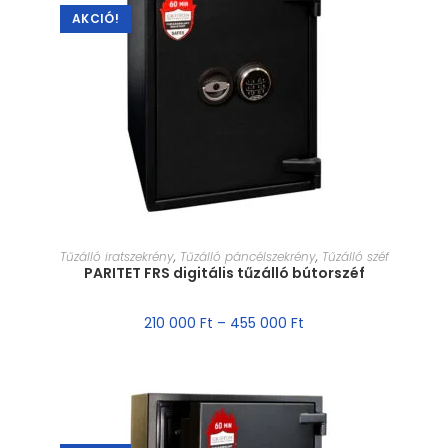
AKCIÓ!
MÉRET VÁLASZTÁSA
Tűzálló iratszekrény
,
Tűzálló páncélszekrény
,
Tűzálló széf
PARITET FRS digitális tűzálló bútorszéf
210 000
Ft
–
455 000
Ft