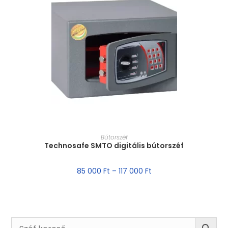
MÉRET VÁLASZTÁSA
Bútorszéf
Technosafe SMTO digitális bútorszéf
85 000
Ft
–
117 000
Ft