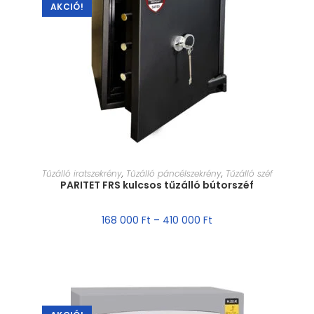
AKCIÓ!
MÉRET VÁLASZTÁSA
Tűzálló iratszekrény
,
Tűzálló páncélszekrény
,
Tűzálló széf
PARITET FRS kulcsos tűzálló bútorszéf
168 000
Ft
–
410 000
Ft