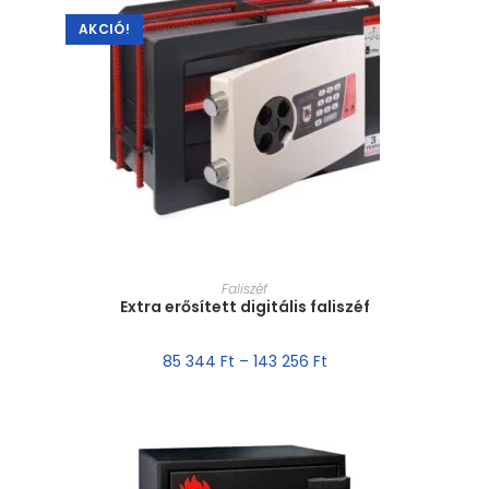
AKCIÓ!
MÉRET VÁLASZTÁSA
Faliszéf
Extra erősített digitális faliszéf
85 344
Ft
–
143 256
Ft