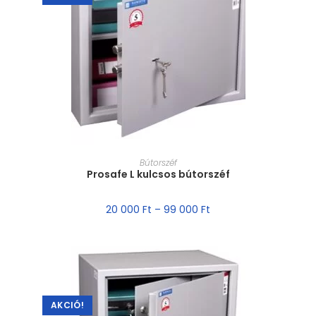
MÉRET VÁLASZTÁSA
Bútorszéf
Prosafe L kulcsos bútorszéf
20 000
Ft
–
99 000
Ft
AKCIÓ!