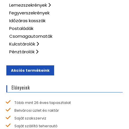
Lemezszekrények
Fegyverszekrények
Időzáras kasszák
Postaládák
Csomagautomaták
Kulcstárolók
Pénztárolók
Akciós termékeink
Előnyeink
Több mint 26 éves tapasztalat
Belvárosi üzlet és raktár
Saját szakszerviz
Saját szállító teherautó