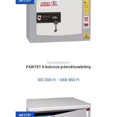
AKCIÓ!
MÉRET VÁLASZTÁSA
Páncélszekrény
PARITET H kulcsos páncélszekrény
190 000
Ft
–
568 960
Ft
AKCIÓ!