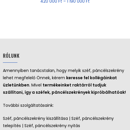
420 000
Ft
–
1 190 000
Ft
RÓLUNK
Amennyiben tanácstalan, hogy melyik széf, páncélszekrény
lehet megfelelő Önnek, kérem
keresse fel kollégáinkat
üzletünkben
. Mivel
termékeinket raktárról tudjuk
szállítani, így a széfek, páncélszekrények kipróbálhatóak!
További szolgáltatásaink:
Széf, páncélszekrény kiszállítása | Széf, páncélszekrény
telepítés | Széf, páncélszekrény nyitás