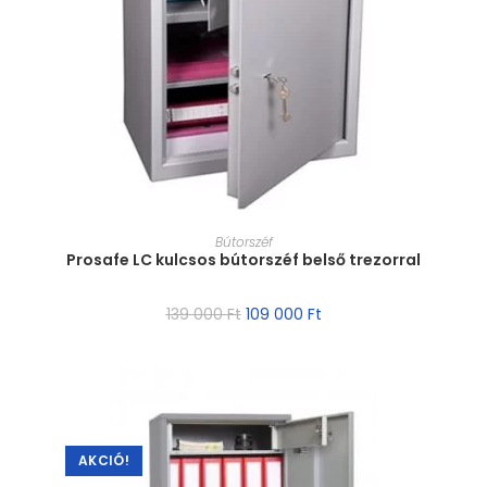
MÉRET VÁLASZTÁSA
Bútorszéf
Prosafe LC kulcsos bútorszéf belső trezorral
139 000
Ft
109 000
Ft
AKCIÓ!