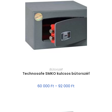
MÉRET VÁLASZTÁSA
Bútorszéf
Technosafe SMKO kulcsos bútorszéf
60 000
Ft
–
92 000
Ft