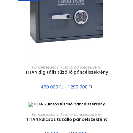
MÉRET VÁLASZTÁSA
Páncélszekrény
,
Tűzálló páncélszekrény
TITAN digitális tűzálló páncélszekrény
460 000
Ft
–
1 290 000
Ft
MÉRET VÁLASZTÁSA
Páncélszekrény
,
Tűzálló páncélszekrény
TITAN kulcsos tűzálló páncélszekrény
AKCIÓ!