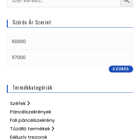
Szűrés Ár Szerint
SZŰRÉS
Termékkategóriák
Széfek
Páncélszekrények
Fali páncélszekrény
Tűzálló termékek
Exkluzív trezorok