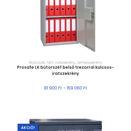
MÉRET VÁLASZTÁSA
Bútorszéf
,
Fém iratszekrény
,
Lemezszekrény
Prosafe LK bútorszéf belső trezorral kulcsos-
iratszekrény
81 900
Ft
–
159 060
Ft
AKCIÓ!