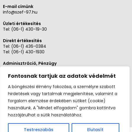
E-mail címünk
info@szef-97.hu
Üzleti értékesítés
Tel:
(06-1) 430-19-30
Direkt értékesítés
Tel:
(06-1) 436-0384
Tel:
(06-1) 430-1930
Adminisztráció, Pénzügy
Tel:
(06-1) 430-1930
Fontosnak tartjuk az adatok védelmét
Szerviz és karbantartás
Tel: (06-20)3268654
A böngészési élmény fokozása, a személyre szabott
Tel: (06-1) 436-0384
hirdetések vagy tartalmak megjelenítése, valamint a
forgalom elemzése érdekében sütiket (cookie)
használunk. A "Mindet elfogadom" gombra kattintva
hozzájárulhat a sütik használatához.
Testreszabás
Elutasít