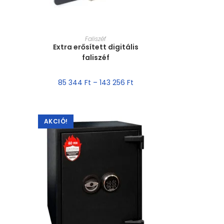
MÉRET VÁLASZTÁSA
Faliszéf
Extra erősített digitális
faliszéf
85 344
Ft
–
143 256
Ft
AKCIÓ!