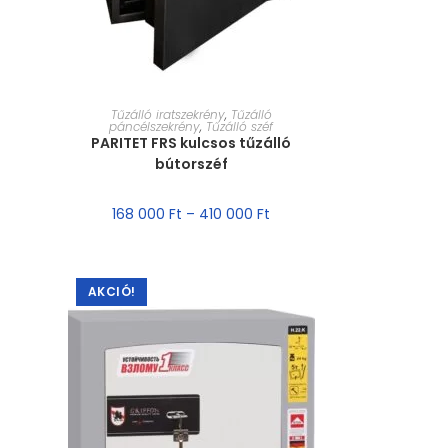
MÉRET VÁLASZTÁSA
Tűzálló iratszekrény
,
Tűzálló
páncélszekrény
,
Tűzálló széf
PARITET FRS kulcsos tűzálló
bútorszéf
168 000
Ft
–
410 000
Ft
AKCIÓ!