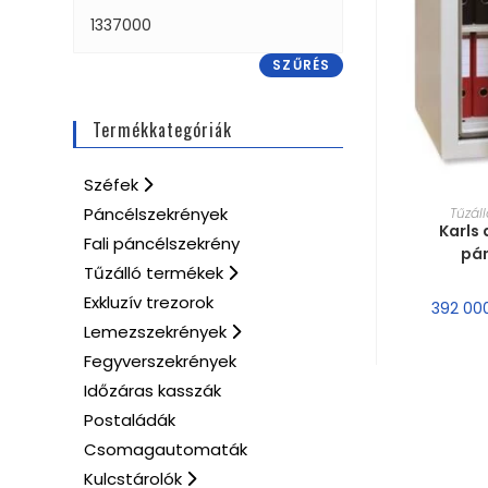
SZŰRÉS
Termékkategóriák
Széfek
MÉRE
Páncélszekrények
Tűzál
Karls 
Fali páncélszekrény
pá
Tűzálló termékek
Exkluzív trezorok
392 00
Lemezszekrények
Fegyverszekrények
Időzáras kasszák
Postaládák
Csomagautomaták
Kulcstárolók