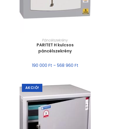
MÉRET VÁLASZTÁSA
Páncélszekrény
PARITET H kulcsos
páncélszekrény
190 000
Ft
–
568 960
Ft
AKCIÓ!