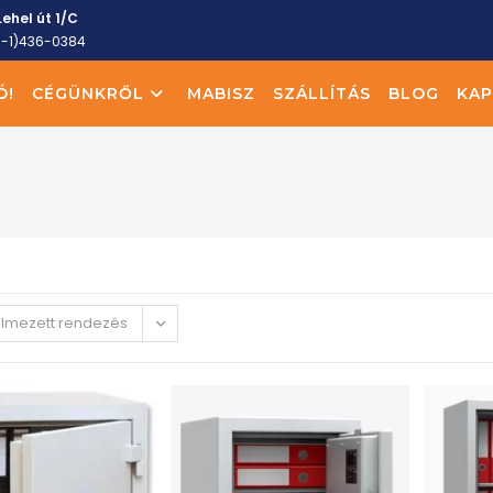
ehel út 1/C
6-1)436-0384
Ó!
CÉGÜNKRŐL
MABISZ
SZÁLLÍTÁS
BLOG
KAP
elmezett rendezés