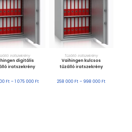
RET VÁLASZTÁSA
MÉRET VÁLASZTÁSA
űzálló iratszekrény
Tűzálló iratszekrény
hingen digitális
Vaihingen kulcsos
álló iratszekrény
tűzálló iratszekrény
000
Ft
–
1 075 000
Ft
258 000
Ft
–
998 000
Ft