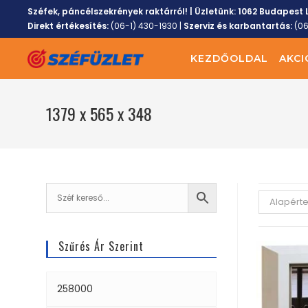
Széfek, páncélszekrények raktárról! | Üzletünk:
1062 Budapest L
Direkt értékesítés:
(06-1) 430-1930
|
Szerviz és karbantartás:
(0
KEZDŐOLDAL
AKCI
1379 x 565 x 348
Alapért
Szűrés Ár Szerint