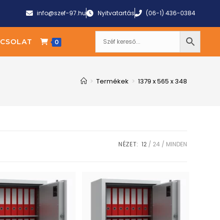
info@szef-97.hu
Nyitvatartás
(06-1) 436-0384
CSOLAT
0
>
Termékek
>
1379 x 565 x 348
NÉZET:
12
24
MINDEN