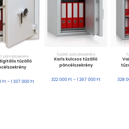
MÉRET VÁLASZTÁSA
MÉ
Tűzálló páncélszekrény
T
T VÁLASZTÁSA
ló páncélszekrény
Karls kulcsos tűzálló
Vai
digitális tűzálló
páncélszekrény
tűz
ncélszekrény
322 000
Ft
–
1 267 000
Ft
328 
0
Ft
–
1 337 000
Ft