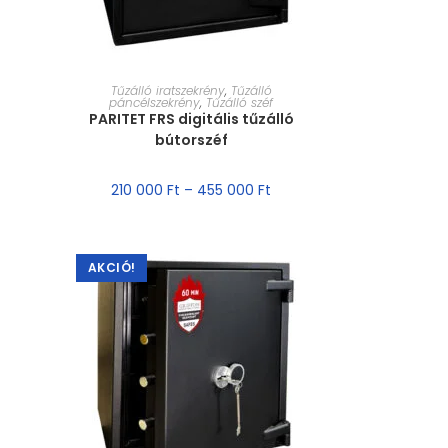
MÉRET VÁLASZTÁSA
Tűzálló iratszekrény
,
Tűzálló
páncélszekrény
,
Tűzálló széf
PARITET FRS digitális tűzálló
bútorszéf
210 000
Ft
–
455 000
Ft
AKCIÓ!