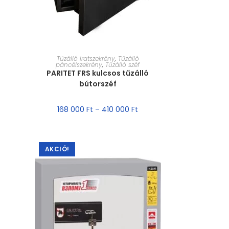
MÉRET VÁLASZTÁSA
Tűzálló iratszekrény
,
Tűzálló
páncélszekrény
,
Tűzálló széf
PARITET FRS kulcsos tűzálló
bútorszéf
168 000
Ft
–
410 000
Ft
AKCIÓ!