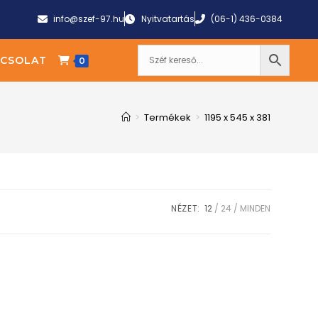
info@szef-97.hu
Nyitvatartás
(06-1) 436-0384
CSOLAT
0
>
Termékek
>
1195 x 545 x 381
NÉZET:
12
24
MINDEN