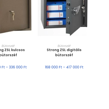
T VÁLASZTÁSA
MÉRET VÁLASZTÁSA
Bútorszéf
Bútorszéf
ng ZSL kulcsos
Strong ZSL digitális
bútorszéf
bútorszéf
00
Ft
–
336 000
Ft
168 000
Ft
–
417 000
Ft