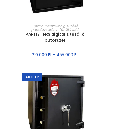
MÉRET VÁLASZTÁSA
Tűzálló iratszekrény
,
Tűzálló
páncélszekrény
,
Tűzálló széf
PARITET FRS digitális tűzálló
bútorszéf
210 000
Ft
–
455 000
Ft
AKCIÓ!