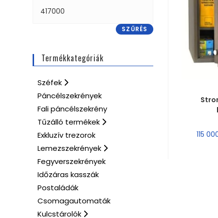
SZŰRÉS
Termékkategóriák
Széfek
MÉRE
Páncélszekrények
Stro
Fali páncélszekrény
Tűzálló termékek
115 0
Exkluzív trezorok
Lemezszekrények
Fegyverszekrények
Időzáras kasszák
Postaládák
Csomagautomaták
Kulcstárolók