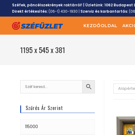
Széfek, páncélszekrények raktárról! | Üzletünk:
1062 Budapest L
Direkt értékesítés:
(06-1) 430-1930
|
Szerviz és karbantartás:
(0
KEZDŐOLDAL
AKCI
1195 x 545 x 381
Alapért
Szűrés Ár Szerint