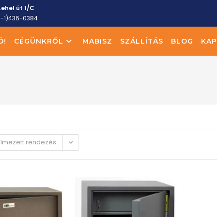
ehel út 1/C
6-1)436-0384
Ó!
CÉGÜNKRŐL
MABISZ
SZÁLLÍTÁS
BLOG
KAP
elmezett rendezés