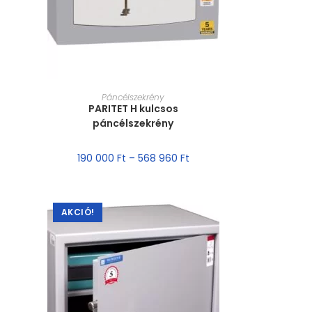
MÉRET VÁLASZTÁSA
Páncélszekrény
PARITET H kulcsos
páncélszekrény
190 000
Ft
–
568 960
Ft
AKCIÓ!