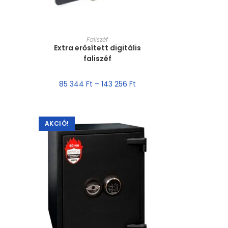
MÉRET VÁLASZTÁSA
Faliszéf
Extra erősített digitális
faliszéf
85 344
Ft
–
143 256
Ft
AKCIÓ!